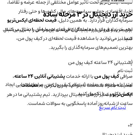
قیمت ایکس‌تریو تحت تأثیر عوامل مختلفی از جمله عرضه و تقاضا،
اخبار اقتصادی جهان، سیاست‌های مالی کشورها و حتی رفتار
خرید ارز دیجیتال در 3 مرحله ساده
سرمایه‌گذاران قرار دارد. به همین دلیل،
قیمت لحظه‌ای ایکس‌تریو
اهمیت زیادی دارد و معامله‌گران حرفه‌ای همواره آن را دنبال می‌کنند.
برای خرید و فروش ارز دیجیتال کافی‌ست این مراحل را به‌ترتیب دنبال
شما نیز می‌توانید با مشاهده قیمت لحظه‌ای در کیف پول من،
کنید:
بهترین تصمیم‌های سرمایه‌گذاری را بگیرید.
01
پشتیبانی ۲۴ ساعته کیف پول من
ثبت نام
صرافی
کیف پول من
با ارائه خدمات
پشتیبانی آنلاین ۲۴ ساعته
،
ابتدا با مراجعه به صفحه ثبت‌نام کیف‌ پول من، مراحل ابتدایی ایجاد
همیشه همراه شماست تا بتوانید بدون نگرانی به
معاملات
حساب کاربری را تکمیل کنید.
ایکس‌تریو
و سایر ارزهای دیجیتال بپردازید. تیم پشتیبانی ما در هر
ساعت از شبانه‌روز آماده پاسخگویی به سوالات شماست.
ثبت نام سریع
02
خرید ارز دیجیتال