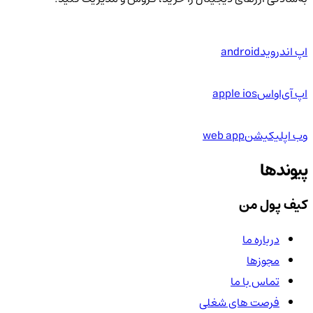
اپ اندروید
android
اپ آی‌او‌اس
apple ios
وب اپلیکیشن
web app
پیوندها
کیف پول من
درباره ما
مجوزها
تماس با ما
فرصت های شغلی