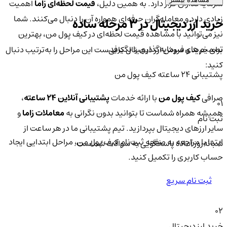
سرمایه‌گذاران قرار دارد. به همین دلیل،
قیمت لحظه‌ای زاما
اهمیت
زیادی دارد و معامله‌گران حرفه‌ای همواره آن را دنبال می‌کنند. شما
خرید ارز دیجیتال در 3 مرحله ساده
نیز می‌توانید با مشاهده قیمت لحظه‌ای در کیف پول من، بهترین
تصمیم‌های سرمایه‌گذاری را بگیرید.
برای خرید و فروش ارز دیجیتال کافی‌ست این مراحل را به‌ترتیب دنبال
کنید:
پشتیبانی ۲۴ ساعته کیف پول من
صرافی
کیف پول من
با ارائه خدمات
پشتیبانی آنلاین ۲۴ ساعته
،
01
همیشه همراه شماست تا بتوانید بدون نگرانی به
معاملات زاما
و
ثبت نام
سایر ارزهای دیجیتال بپردازید. تیم پشتیبانی ما در هر ساعت از
ابتدا با مراجعه به صفحه ثبت‌نام کیف‌ پول من، مراحل ابتدایی ایجاد
شبانه‌روز آماده پاسخگویی به سوالات شماست.
حساب کاربری را تکمیل کنید.
ثبت نام سریع
02
خرید ارز دیجیتال