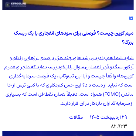
میم کوین چیست؟ فرصتی برای سودهای انفجاری یا یک ریسک
بزرگ؟
شاید شما هم با دیدن رشدهای چند هزار درصدی ارزهایی با نام و
آیکون سگ و قورباغه، این سوال را از خود پرسیده‌اید که ماجرای «میم
کوین‌ها» واقعاً چیست و آیا این تب‌وتاب، یک فرصت سرمایه‌گذاری
است که نباید از دست داد؟ این حس کنجکاوی که با کمی ترس از جا
ماندن (FOMO) همراه است، دقیقاً همان نقطه‌ای است که بسیاری
از سرمایه‌گذاران تازه‌کار در آن قرار دارند.
۲۹ اردیبهشت ۱۴۰۵
مقالات
82,933