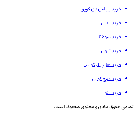
خرید یو اس دی کوین
خرید ریپل
خرید سولانا
خرید ترون
خرید هایپر لیکویید
خرید دوج کوین
خرید لئو
تمامی حقوق مادی و معنوی محفوظ است.