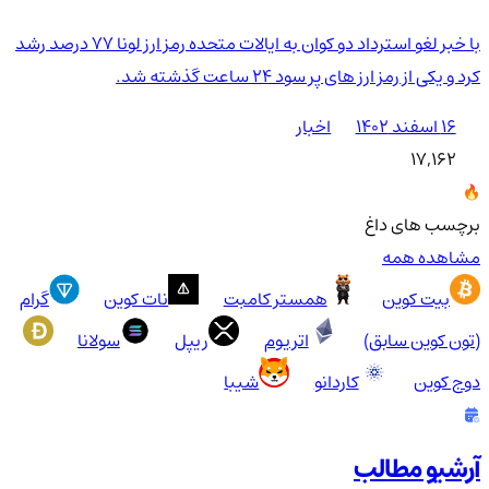
با خبر لغو استرداد دو کوان به ایالات متحده رمز ارز لونا 77 درصد رشد
کرد و یکی از رمز ارز های پر سود 24 ساعت گذشته شد.
۱۶ اسفند ۱۴۰۲
اخبار
17,162
برچسب های داغ
مشاهده همه
بیت کوین
همستر کامبت
نات کوین
گرام
(تون کوین سابق)
اتریوم
ریپل
سولانا
دوج کوین
کاردانو
شیبا
آرشیو مطالب