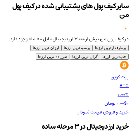
سایر کیف پول های پشتیبانی شده در کیف پول
من
در کیف پول من بیش از ۳,۰۰۰ ارز دیجیتال قابل معامله وجود دارد
پرطرفدارترین ارزها
پرسودترین ارزها
ارزان ترین ارزها
جدیدترین ارزها
گران ترین ارزها
ضرر ده ترین ارزها
بیت کوین
اتر
TH
BTC
00%
0.00%
0 تومان
0.00$
0 تومان
0$
خرید و فروش
قیمت
نمودار
خر
خرید ارز دیجیتال در 3 مرحله ساده