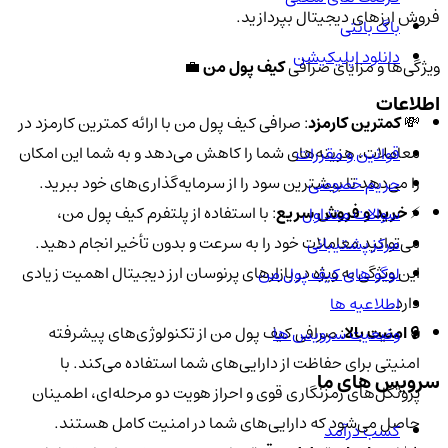
فروش ارزهای دیجیتال بپردازید.
باگ بانتی
دانلود اپلیکیشن
ویژگی‌ها و مزایای صرافی
کیف پول من
💼
اطلاعات
💸
کمترین کارمزد
: صرافی کیف پول من با ارائه کمترین کارمزد در
معاملات، هزینه‌های شما را کاهش می‌دهد و به شما این امکان
قوانین و مقررات
را می‌دهد تا بیشترین سود را از سرمایه‌گذاری‌های خود ببرید.
حریم خصوصی
⚡️
خرید و فروش سریع
: با استفاده از پلتفرم کیف پول من،
سوالات متداول
می‌توانید معاملات خود را به سرعت و بدون تأخیر انجام دهید.
مرکز پشتیبانی
این ویژگی به ویژه در بازارهای پرنوسان ارز دیجیتال اهمیت زیادی
لوگو های کیف پول من
دارد.
اطلاعیه ها
🔒
امنیت بالا
: صرافی کیف پول من از تکنولوژی‌های پیشرفته
وضعیت سرویس ها
امنیتی برای حفاظت از دارایی‌های شما استفاده می‌کند. با
سرویس های ما
پروتکل‌های رمزنگاری قوی و احراز هویت دو مرحله‌ای، اطمینان
حاصل می‌شود که دارایی‌های شما در امنیت کامل هستند.
کسب درآمد