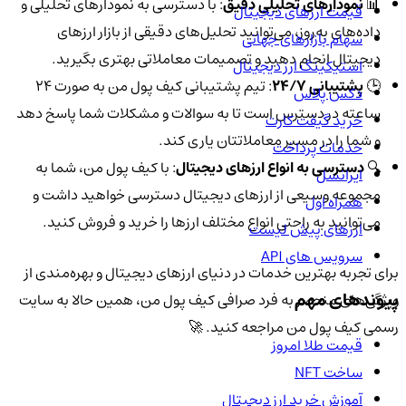
📊
نمودارهای تحلیلی دقیق
: با دسترسی به نمودارهای تحلیلی و
قیمت ارزهای دیجیتال
داده‌های به‌روز، می‌توانید تحلیل‌های دقیقی از بازار ارزهای
سهام بازارهای جهانی
دیجیتال انجام دهید و تصمیمات معاملاتی بهتری بگیرید.
استیکینگ ارز دیجیتال
🕒
پشتیبانی 24/7
: تیم پشتیبانی کیف پول من به صورت 24
دکس پلاس
ساعته در دسترس است تا به سوالات و مشکلات شما پاسخ دهد
خرید گیفت کارت
و شما را در مسیر معاملاتتان یاری کند.
خدمات پرداخت
🔍
دسترسی به انواع ارزهای دیجیتال
: با کیف پول من، شما به
ایرانسل
مجموعه وسیعی از ارزهای دیجیتال دسترسی خواهید داشت و
همراه اول
می‌توانید به راحتی انواع مختلف ارزها را خرید و فروش کنید.
ارزهای پیش لیست
سرویس های API
برای تجربه بهترین خدمات در دنیای ارزهای دیجیتال و بهره‌مندی از
پیوندهای مهم
ویژگی‌های منحصر به فرد صرافی کیف پول من، همین حالا به سایت
رسمی کیف پول من مراجعه کنید. 🚀
قیمت طلا امروز
ساخت NFT
آموزش خرید ارز دیجیتال