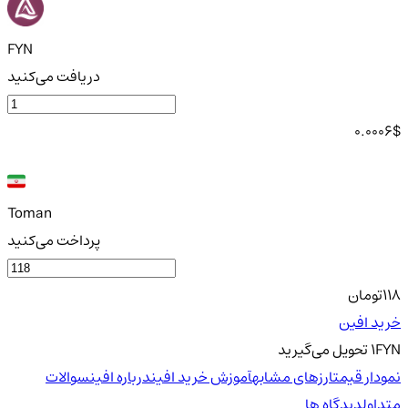
FYN
دریافت می‌کنید
0.0006
$
Toman
پرداخت می‌کنید
118
تومان
خرید افین
FYN
1
تحویل
می‌گیرید
نمودار قیمت
ارزهای مشابه
آموزش خرید افین
درباره افین
سوالات
متداول
دیدگاه ها