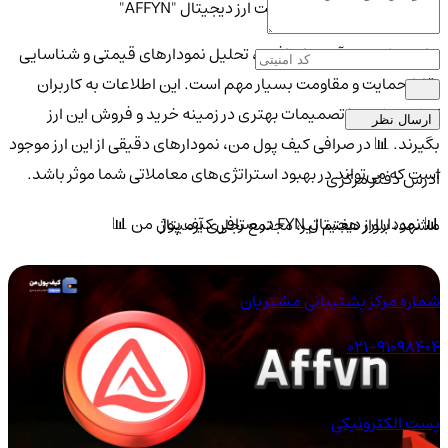
تحلیل نوسانات و آینده قیمت ارز دیجیتال "AFFYN"
برای پیش‌بینی آینده ارز افین، تحلیل نمودارهای قیمتی و شناسایی
نقاط حمایت و مقاومت بسیار مهم است. این اطلاعات به کاربران
کمک می‌کند تا تصمیمات بهتری در زمینه خرید و فروش این ارز
ارسال نظر
بگیرند. 📊 در صرافی کیف پول من، نمودارهای دقیقی از این ارز موجود
است که می‌تواند در بهبود استراتژی‌های معاملاتی شما موثر باشد.
آدرس دفتر مرکزی
📊 نمودار ارز دیجیتال FYN در صرافی کیف پول من 📊
مشهد، بلوار هفتم تیر، مجتمع تجاری آرمیتاژ
شماره مرکز پشتیبانی مشتریان
021-91098404
پست الکترونیکی