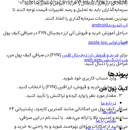
همچنین، با توجه به روندهای مثبت در بازار ارزهای دیجیتال،
به‌سادگی ارزهای دیجیتال را خرید، فروش و مدیریت کنید.
سرمایه‌گذاران باید به تحلیل و رصد تغییرات قیمت توجه کنند تا
بهترین تصمیمات سرمایه‌گذاری را اتخاذ کنند.
اپ اندروید
android
مراحل آموزش خرید و فروش آنی ارز دیجیتال FYN در صرافی کیف پول
من
اپ آی‌او‌اس
apple ios
برای
خرید و فروش ارز دیجیتال افین
(FYN) در صرافی کیف پول من،
وب اپلیکیشن
web app
مراحل زیر را دنبال کنید:
پیوندها
وارد حساب کاربری خود شوید.
در بخش خرید و فروش، ارز افین (FYN) را انتخاب کنید.
کیف پول من
مقدار مورد نظر را وارد کرده و تراکنش را تأیید کنید.
درباره ما
صرافی کیف پول من امکاناتی مانند کمترین کارمزد، پشتیبانی 24
مجوزها
ساعته و امنیت بالا را ارائه می‌دهد. با ثبت نام در این صرافی،
تماس با ما
می‌توانید از امکانات ویژه‌ای بهره‌مند شوید و به راحتی به خرید و
فرصت های شغلی