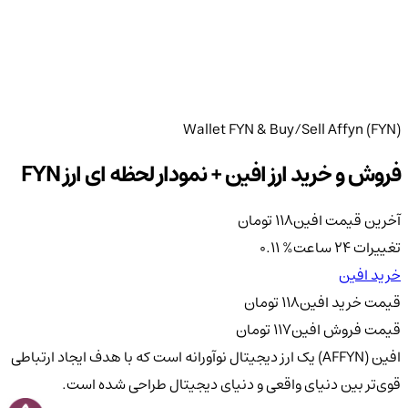
Wallet FYN & Buy/Sell Affyn (FYN)
فروش و خرید ارز افین + نمودار لحظه ای ارز FYN
آخرین قیمت افین
118
تومان
تغییرات 24 ساعت
%
0.11
خرید افین
قیمت خرید افین
118
تومان
قیمت فروش افین
117
تومان
افین (AFFYN) یک ارز دیجیتال نوآورانه است که با هدف ایجاد ارتباطی
قوی‌تر بین دنیای واقعی و دنیای دیجیتال طراحی شده است.