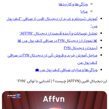
ویژگی‌ها و کاربردها
مزایا
آموزش ثبت‌نام و خرید ارز دیجیتال افین از صرافی "کیف پول
من"
تحلیل نوسانات و آینده قیمت ارز دیجیتال "AFFYN"
📊 نمودار ارز دیجیتال FYN در صرافی کیف پول من 📊
آینده ارز دیجیتال FYN
مراحل آموزش خرید و فروش آنی ارز دیجیتال FYN در صرافی
کیف پول من
ویژگی‌ها و مزایای صرافی کیف پول من 💼
ارز دیجیتال افین (AFFYN) چیست؟ | آشنایی با توکن "FYN"