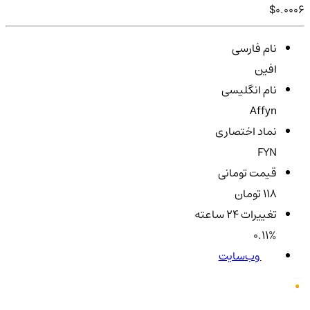
$0.0006
نام فارسی
افین
نام انگلیسی
Affyn
نماد اختصاری
FYN
قیمت تومانی
118 تومان
تغییرات ۲۴ ساعته
0.11%
وب‌سایت