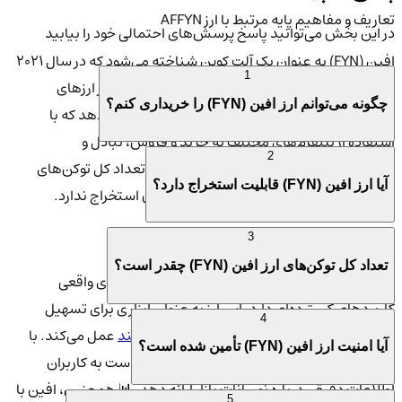
تعاریف و مفاهیم پایه مرتبط با ارز AFFYN
در این بخش می‌توانید پاسخ پرسش‌های احتمالی خود را بیابید
افین (FYN) به عنوان یک آلت کوین شناخته می‌شود که در سال 2021
1
معرفی شده و به سرعت توانسته جایگاه خود را در بازار ارزهای
چگونه می‌توانم ارز افین (FYN) را خریداری کنم؟
دیجیتال پیدا کند. این ارز به کاربران این امکان را می‌دهد که با
استفاده از پلتفرم‌های مختلف به خرید و فروش، تبادل و
2
سرمایه‌گذاری در دنیای دیجیتال بپردازند. 🔍 تعداد کل توکن‌های
آیا ارز افین (FYN) قابلیت استخراج دارد؟
افین به 1 میلیارد محدود شده و این ارز امکان استخراج ندارد.
ویژگی‌ها و کاربردها
3
تعداد کل توکن‌های ارز افین (FYN) چقدر است؟
افین (FYN) با ویژگی‌های منحصر به فرد خود، در دنیای واقعی
کاربردهای گسترده‌ای دارد. این ارز به عنوان ابزاری برای تسهیل
4
معاملات، پرداخت‌ها و ایجاد
قراردادهای هوشمند
عمل می‌کند. با
آیا امنیت ارز افین (FYN) تأمین شده است؟
استفاده از الگوریتم‌های پیشرفته، این ارز قادر است به کاربران
اطلاعات دقیقی درباره نوسانات بازار ارائه دهد. 📊 همچنین، افین با
5