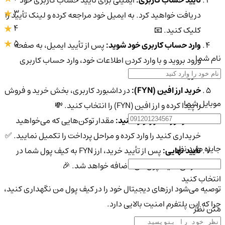
تأیید حساب کاربری:
ایمیلی برای تأیید حساب کاربری خود
3
دریافت خواهید کرد. به ایمیل خود مراجعه کرده و لینک تأیید را
4
کلیک کنید. 📧
5
وارد حساب کاربری خود شوید:
پس از تأیید ایمیل، به صفحه
نام شما
ورود بروید و با وارد کردن اطلاعات خود، وارد حساب کاربری
شوید. 🔒
خرید ارز افین (FYN):
در داشبورد کاربری، بخش خرید و فروش
موبایل شما
را پیدا کرده و ارز افین (FYN) را انتخاب کنید. 💸
مقدار مورد نظر را وارد کنید:
مقدار توکن‌هایی که می‌خواهید
خریداری کنید را وارد کرده و مراحل پرداخت را تکمیل نمایید. ✅
جایزه مورد نظر
تأیید نهایی:
پس از تأیید خرید، ارز FYN به کیف پول شما در
صرافی "کیف پول من" اضافه خواهد شد. 🎉
انتخاب کنید
توصیه می‌شود ارزهای دیجیتال خود را در کیف پول من نگهداری کنید،
چرا که این پلتفرم امنیت بالایی دارد.
متن نظر