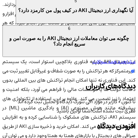
5
استفاده کنند یا از طریق بازارهای همتا به همتا به تبادل بپردازند.
آیا نگهداری ارز دیجیتال AKI در کیف پول من کارمزد دارد؟
ذخیره سازی این ارز می تواند در کیف پول های داغ مبتنی بر نرم افزار و
همچنین کیف پول های سرد مبتنی بر سخت افزار انجام گیرد، که هر
6
دو روش، امنیت بالایی را برای دارایی های دیجیتال فراهم می آورد.
چگونه می توان معاملات ارز دیجیتال AKI را به صورت امن و
سریع انجام داد؟
بررسی سطح امنیت ارز دیجیتال AKI (آکی نتورک)
مشاهده همه سوالات
ارز دیجیتال AKI بر پایه فناوری بلاکچین استوار است، یک سیستم
غیرمتمرکز که هر تراکنش را به صورت شفاف و غیرقابل تغییر ثبت می
کند. این فناوری نه تنها امکان انجام تراکنش های بین المللی بدون
دیدگاه‌های کاربران
دخالت دولت ها یا موسسات مالی را فراهم می آورد، بلکه امنیت و
اعتماد را نیز تضمین می کند. علاوه بر این، استفاده از تکنولوژی های
تا کنون 0 کاربر در مورد
آکی نتورک
دیدگاه و تحلیل ثبت کرده اند
پیشرفته مانند هوش مصنوعی (AI) و یادگیری ماشین (ML) در
نظری ثبت نشده است!
شما اولین باشید
سیستم AKI، تراکنش های مشکوک را شناسایی کرده و به افزایش
افزودن دیدگاه
امنیت کمک شایانی می کند. امکان خرید و ذخیره سازی AKI از طریق
صرافی های دیجیتال یا بازارهای همتا به همتا وجود دارد و می توان آن