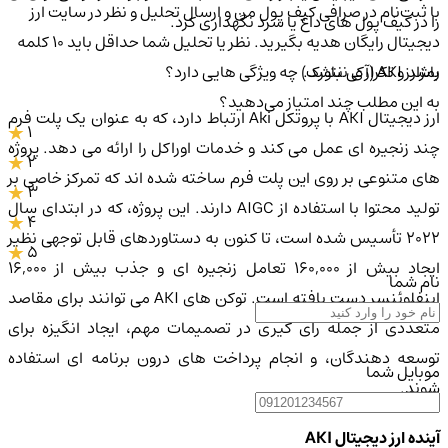
با ثبت‌نام در صرافی کیف پول من و ارسال تحلیل و نظر در سایت ارز
را در کیف پول های داغ یا سرد نگهداری کرد.
دیجیتال رایگان هدیه بگیرید. نظر یا تحلیل شما حداقل باید ۱۰ کلمه
باشد و تکراری نباشد.
رمزارز AKI (آکی نتورک) چه ویژگی هایی دارد؟
به این مطلب چند امتیاز می‌دهید؟
ارز دیجیتال AKI با پروتکل Aki ارتباط دارد، که به عنوان یک پلت فرم
1
چند زنجیره ای عمل می کند و خدمات اوراکل را ارائه می دهد. پروژه
2
های متنوعی بر روی این پلت فرم ساخته شده اند که تمرکز خاصی بر
3
تولید محتوا با استفاده از AIGC دارند. این پروژه، که در ابتدای سال
4
2022 تأسیس شده است، تا کنون به دستاوردهای قابل توجهی نظیر
5
ایجاد بیش از 160,000 تعامل زنجیره ای و جذب بیش از 16,000
نام شما
اینفلوئنسر دست یافته است. توکن های AKI می توانند برای مقاصد
متعددی از جمله رای گیری در تصمیمات مهم، ایجاد انگیزه برای
توسعه دهندگان، و انجام پرداخت های درون برنامه ای استفاده
موبایل شما
شوند.
آینده ارز دیجیتال AKI