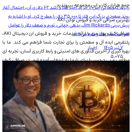
جمع هزاران کاربر این مجموعه بپیوندید.
رابرت کیوساکی پس از خرید اخیر طلا و رشد 62 دلاری آن، احتمال آغاز
روند صعودی بزرگ این فلز تا 35,000 دلار را مطرح کرد. او با اشاره به
بهترین صرافی خرید و فروش توکن AKI
پیش‌بینی Jim Rickards، بدهی جهانی، تورم و ضعف دلار را عوامل
صرافی کیف پول من با ارائه خدمات خرید و فروش ارز دیجیتال AKI،
تقویت‌کننده طلا و نقره می‌داند.
پلتفرمی ایده آل و مطمئن را برای تجارت شما فراهم می کند. ما با
۷ تیر ۱۴۰۵
اخبار
بهره گیری از آخرین فناوری های امنیتی و رابط کاربری آسان، تجربه ای
5,075
مطلوب و بی دردسر را برای شما به ارمغان آورده ایم. در صرافی کیف
پول من، شما نه تنها قادر به معامله توکن AKI خواهید بود، بلکه می
توانید از تحلیل های بازار به روز و مشاوره های تخصصی ما بهره مند
وید تا بهترین تصمیمات ممکن را بگیرید.
به ما بپیوندید
و در
مسیر موفقیت در بازار ارزهای دیجیتال گام بردارید.