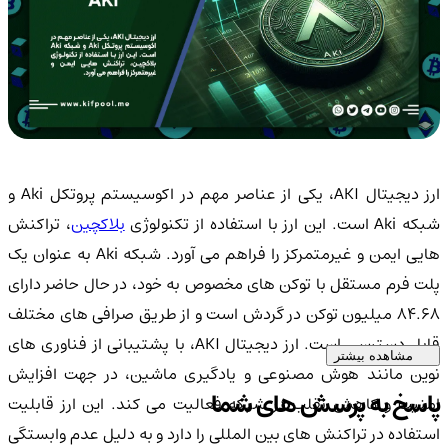
ارز دیجیتال AKI، یکی از عناصر مهم در اکوسیستم پروتکل Aki و
بکه Aki است. این ارز با استفاده از تکنولوژی
بلاکچین
، تراکنش
هایی ایمن و غیرمتمرکز را فراهم می آورد. شبکه Aki به عنوان یک
پلت فرم مستقل با توکن های مخصوص به خود، در حال حاضر دارای
84.68 میلیون توکن در گردش است و از طریق صرافی های مختلف
قابل دسترسی است. ارز دیجیتال AKI، با پشتیبانی از فناوری های
مشاهده بیشتر
نوین مانند هوش مصنوعی و یادگیری ماشین، در جهت افزایش
پاسخ به پرسش های شما
امنیت و کاهش تقلب در شبکه فعالیت می کند. این ارز قابلیت
استفاده در تراکنش های بین المللی را دارد و به دلیل عدم وابستگی