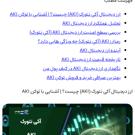
فهرست مطلب
ارز دیجیتال آکی نتورک (AKI) چیست؟ | آشنایی با توکن AKI
تحلیل عملکرد ارز دیجیتال AKI
بررسی سطح امنیت ارز دیجیتال AKI (آکی نتورک)
رمزارز AKI (آکی نتورک) چه ویژگی هایی دارد؟
آینده ارز دیجیتال AKI
تاریخچه قیمت ارز دیجیتال AKI
نگهداری ارز دیجیتال AKI در کیف پول من
بهترین صرافی خرید و فروش توکن AKI
ارز دیجیتال آکی نتورک (AKI) چیست؟ | آشنایی با توکن AKI