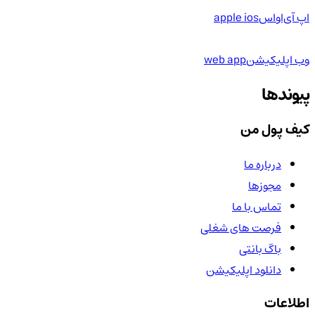
اپ آی‌او‌اس
apple ios
وب اپلیکیشن
web app
پیوندها
کیف پول من
درباره ما
مجوزها
تماس با ما
فرصت های شغلی
باگ بانتی
دانلود اپلیکیشن
اطلاعات