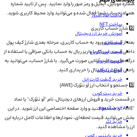
شماره موبایل، ایمیل و رمز عبور را وارد نمایید. پس از تایید شماره
همراه، حساب شما فعال شده و می‌توانید وارد محیط کاربری شوید.
قیمت طلا امروز
ساخت NFT
2️⃣ شارژ حساب کاربری
آموزش خرید ارز دیجیتال
بعد از ثبت نام و ورود به حساب کاربری، مرحله بعدی شارژ کیف پول
قیمت تتر
داخلی است. این کار با واریز ریال به حساب بانکی صرافی یا استفاده از
قیمت بیت کوین
درگاه‌های پرداخت آنلاین صورت می‌گیرد. با شارژ حساب، می‌توانید به
قیمت اتریوم
راحتی انواع ارز دیجیتال را خریداری کنید.
قیمت تترگلد
خرید گیفت کارت اپل
3️⃣ جستجو و انتخاب ارز آو نتوُرک (AWE)
خرید بیت کوین
در قسمت خرید و فروش ارزهای دیجیتال، نام "آو نتوُرک" یا نماد
خرید اتریوم
"AWE" را جستجو کنید و وارد صفحه اختصاصی این ارز شوید. در این
بخش می‌توانید قیمت لحظه‌ای، نمودارها و اطلاعات کامل درباره این
خرید تتر
ارز را مشاهده کنید.
خرید بایننس کوین