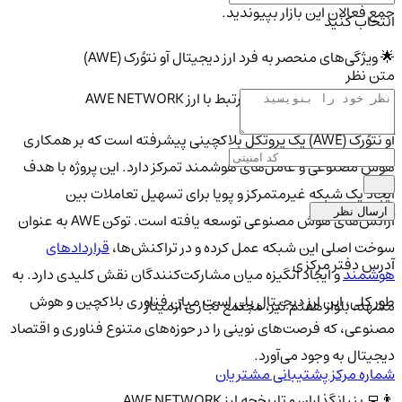
جمع فعالان این بازار بپیوندید.
انتخاب کنید
🌟 ویژگی‌های منحصر به فرد ارز دیجیتال آو نتوُرک (AWE)
متن نظر
📚 تعاریف و مفاهیم پایه مرتبط با ارز AWE NETWORK
آو نتوُرک (AWE) یک پروتکل بلاکچینی پیشرفته است که بر همکاری
هوش مصنوعی و عامل‌های هوشمند تمرکز دارد. این پروژه با هدف
ایجاد یک شبکه غیرمتمرکز و پویا برای تسهیل تعاملات بین
ارسال نظر
آژانس‌های هوش مصنوعی توسعه یافته است. توکن AWE به عنوان
سوخت اصلی این شبکه عمل کرده و در تراکنش‌ها،
قراردادهای
آدرس دفتر مرکزی
هوشمند
و ایجاد انگیزه میان مشارکت‌کنندگان نقش کلیدی دارد. به
طور کلی، این ارز دیجیتال پلی است میان فناوری بلاکچین و هوش
مشهد، بلوار هفتم تیر، مجتمع تجاری آرمیتاژ
مصنوعی، که فرصت‌های نوینی را در حوزه‌های متنوع فناوری و اقتصاد
دیجیتال به وجود می‌آورد.
شماره مرکز پشتیبانی مشتریان
👨‍💻 بنیانگذاران و تاریخچه ارز AWE NETWORK