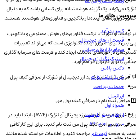
وضعیت سرویس ها
نتوُرک می‌تواند یک گزینه هوشمندانه برای کسانی باشد که به دنبال
سرویس های ما
حضور در پروژه‌های آینده‌دار بلاکچین و فناوری‌های هوشمند هستند.
کسب درآمد
در نهایت، آو نتوُرک با ترکیب فناوری‌های هوش مصنوعی و بلاکچین،
قیمت ارزهای دیجیتال
پلی بین دنیای امروز و آینده تکنولوژی است که می‌تواند تغییرات
سهام بازارهای جهانی
گسترده‌ای در حوزه‌های مختلف ایجاد کند و فرصت‌های سرمایه‌گذاری
استیکینگ ارز دیجیتال
جذابی را برای کاربران فراهم آورد.
دکس پلاس
🛒 آموزش ثبت نام و خرید ارز دیجیتال آو نتوُرک از صرافی کیف پول
خرید گیفت کارت
من
خدمات پرداخت
ایرانسل
1️⃣ مراحل ثبت نام در صرافی کیف پول من
همراه اول
ارزهای پیش لیست
برای شروع خرید و فروش ارز دیجیتال آو نتوُرک (AWE)، ابتدا باید در
سرویس های API
صرافی معتبر و امن کیف پول من ثبت نام کنید. برای این کار کافی
است به صفحه
ثبت نام
مراجعه کنید و اطلاعات خواسته شده مانند
پیوندهای مهم