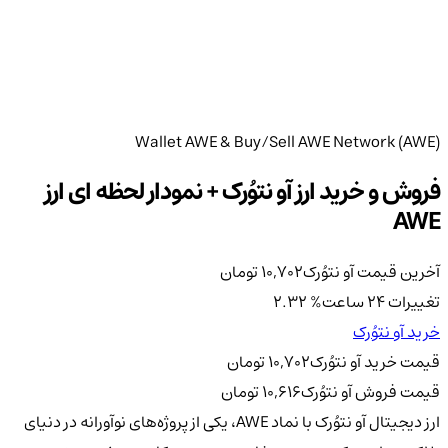
Wallet AWE & Buy/Sell AWE Network (AWE)
فروش و خرید ارز آو نتوُرک + نمودار لحظه ای ارز
AWE
آخرین قیمت آو نتوُرک
10,702
تومان
تغییرات 24 ساعت
%
2.32
خرید آو نتوُرک
قیمت خرید آو نتوُرک
10,702
تومان
قیمت فروش آو نتوُرک
10,616
تومان
ارز دیجیتال آو نتوُرک با نماد AWE، یکی از پروژه‌های نوآورانه در دنیای