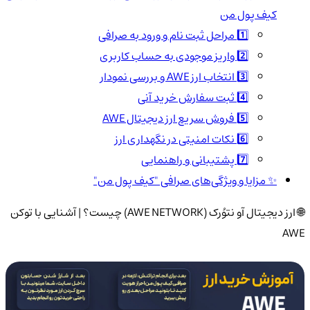
کیف پول من
1️⃣ مراحل ثبت نام و ورود به صرافی
2️⃣ واریز موجودی به حساب کاربری
3️⃣ انتخاب ارز AWE و بررسی نمودار
4️⃣ ثبت سفارش خرید آنی
5️⃣ فروش سریع ارز دیجیتال AWE
6️⃣ نکات امنیتی در نگهداری ارز
7️⃣ پشتیبانی و راهنمایی
✨ مزایا و ویژگی‌های صرافی "کیف پول من"
🌐 ارز دیجیتال آو نتوُرک (AWE NETWORK) چیست؟ | آشنایی با توکن
AWE