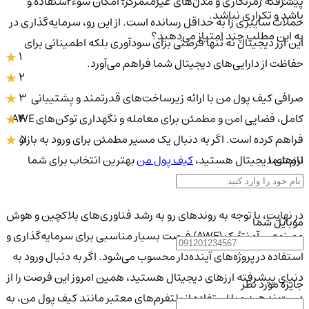
پیشرفته رمزنگاری و مدل‌های غیرمتمرکز، امکان سوء استفاده و
باشد و تکراری نباشد.
حملات سایبری را به حداقل رسانده است. از این رو، سرمایه‌گذاری در
به این مطلب چند امتیاز می‌دهید؟
این ارز دیجیتال نه تنها فرصتی برای سودآوری بلکه اطمینانی برای
1
حفاظت از دارایی‌های دیجیتال شما فراهم می‌آورد.
2
3
صرافی کیف پول من با ارائه زیرساخت‌های قدرتمند و پشتیبانی
4
کامل، فضایی امن و مطمئن برای معامله و نگهداری توکن‌های AWE
5
فراهم کرده است. اگر به دنبال یک مسیر مطمئن برای ورود به بازار
نام شما
ارزهای دیجیتال هستید،
کیف پول من
بهترین انتخاب برای شما
خواهد بود.
در نهایت، با توجه به روندهای رو به رشد فناوری‌های بلاکچین و هوش
موبایل شما
مصنوعی، آو نتوُرک (AWE) فرصت بسیار مناسبی برای سرمایه‌گذاری و
استفاده در پروژه‌های آینده‌دار محسوب می‌شود. اگر به دنبال ورود به
دنیای پیشرفته ارزهای دیجیتال هستید، همین امروز این فرصت را از
جایزه مورد نظر
دست ندهید و با استفاده از پلتفرم‌های معتبر مانند کیف پول من، به