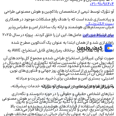
021-91098404
آو نتوُرک توسط تیمی از متخصصان بلاکچین و هوش مصنوعی طراحی
و پیاده‌سازی شده است که با هدف رفع مشکلات موجود در همکاری
پست الکترونیکی
میان سیستم‌های هوشمند و ارائه یک ساختار امن و مقیاس‌پذیر
برای ارتباط بین این عامل‌ها، این ارز را خلق کردند. پروژه در سال‌ 2025
info@kifpool.me
راه‌اندازی شد و از همان ابتدا به عنوان یک آلت‌کوین مطرح شده
است، نه یک شت کوین. برخلاف رمزارزهای قابل استخراج، AWE به
صورت توکن غیرقابل استخراج طراحی شده و مجموع کل واحدهای آن
کیف‌ پول من، به‌عنوان نخستین سامانه نگهداری ارزهای دیجیتال در
از پیش تعیین شده و محدود است، که این ویژگی باعث کاهش تورم و
کشور، با بهره‌گیری از استانداردهای روز جهانی و فناوری‌های نوین
حفظ ارزش آن در بلندمدت می‌شود.
امنیتی، بستری امن و مطمئن برای ذخیره، مدیریت و مبادله
رمزارزها فراهم کرده است. این سامانه با ارائه خدمات پیشرفته،
🔍 ویژگی‌ها و کاربردهای ارز دیجیتال آو نتوُرک
نیازهای اشخاص حقیقی و حقوقی را در حوزه دادوستد و نگه‌داری
از مهم‌ترین ویژگی‌های آو نتوُرک می‌توان به تمرکز آن بر هوش مصنوعی
رمزارزها برطرف می‌کند و با تکیه بر ساختارهای مدرن و به‌روز،
غیرمتمرکز، استفاده از قراردادهای هوشمند پیچیده و امنیت بالا
تجربه‌ای سریع، ایمن و کاربرپسند در اختیار آن‌ها قرار می‌دهد.
اشاره کرد. این ارز به عنوان یک ابزار حیاتی در پروژه‌های مختلف هوش