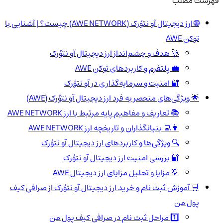
فهرست مطلب
🌐 ارز دیجیتال آو نتوُرک (AWE NETWORK) چیست؟ | آشنایی با
توکن AWE
🚀 هدف و چشم‌انداز ارز دیجیتال آو نتوُرک
💼 پلتفرم و کاربردهای توکن AWE
🔐 امنیت و سرمایه‌گذاری در آو نتوُرک
🌟 ویژگی‌های منحصر به فرد ارز دیجیتال آو نتوُرک (AWE)
📚 تعاریف و مفاهیم پایه مرتبط با ارز AWE NETWORK
👨‍💻 بنیانگذاران و تاریخچه ارز AWE NETWORK
🔍 ویژگی‌ها و کاربردهای ارز دیجیتال آو نتوُرک
🔐 بررسی امنیت ارز دیجیتال آو نتوُرک
💡 مزایا و تحلیل مزایای ارز دیجیتال AWE
🛒 آموزش ثبت نام و خرید ارز دیجیتال آو نتوُرک از صرافی کیف
پول من
1️⃣ مراحل ثبت نام در صرافی کیف پول من