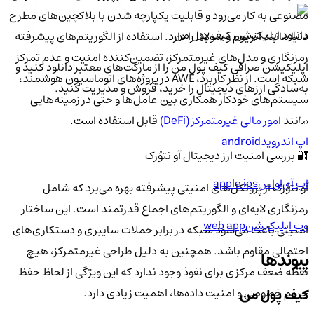
مصنوعی به کار می‌رود و قابلیت یکپارچه شدن با بلاکچین‌های مطرح
دانلود اپلیکیشن کیف‌ پول من
دنیا مانند اتریوم و سولانا را دارد. استفاده از الگوریتم‌های پیشرفته
رمزنگاری و مدل‌های غیرمتمرکز، تضمین‌کننده امنیت و عدم تمرکز
اپلیکیشن صرافی کیف پول من را از مارکت‌های معتبر دانلود کنید و
شبکه است. از نظر کاربرد، AWE در پروژه‌های اتوماسیون هوشمند،
به‌سادگی ارزهای دیجیتال را خرید، فروش و مدیریت کنید.
سیستم‌های خودکار همکاری بین عامل‌ها و حتی در زمینه‌هایی
مانند
امور مالی غیرمتمرکز (DeFi)
قابل استفاده است.
اپ اندروید
android
🔐 بررسی امنیت ارز دیجیتال آو نتوُرک
اپ آی‌او‌اس
apple ios
آو نتوُرک از پروتکل‌های امنیتی پیشرفته بهره می‌برد که شامل
رمزنگاری لایه‌ای و الگوریتم‌های اجماع قدرتمند است. این ساختار
وب اپلیکیشن
web app
امنیتی باعث می‌شود شبکه در برابر حملات سایبری و دستکاری‌های
احتمالی مقاوم باشد. همچنین به دلیل طراحی غیرمتمرکز، هیچ
پیوندها
نقطه ضعف مرکزی برای نفوذ وجود ندارد که این ویژگی از لحاظ حفظ
حریم خصوصی و امنیت داده‌ها، اهمیت زیادی دارد.
کیف پول من