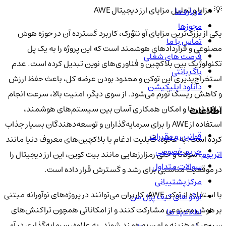
💡 مزایا و تحلیل مزایای ارز دیجیتال AWE
درباره ما
مجوزها
یکی از بزرگ‌ترین مزایای آو نتوُرک، کاربرد گسترده آن در حوزه هوش
تماس با ما
مصنوعی و قراردادهای هوشمند است که این پروژه را به یک پل
فرصت های شغلی
تکنولوژیک بین بلاکچین و فناوری‌های نوین تبدیل کرده است. عدم
باگ بانتی
استخراج‌پذیری این توکن و محدود بودن عرضه کل، باعث حفظ ارزش
دانلود اپلیکیشن
و کاهش ریسک تورم می‌شود. از سوی دیگر، امنیت بالا، سرعت انجام
تراکنش‌ها و امکان همکاری آسان بین سیستم‌های هوشمند،
اطلاعات
استفاده از AWE را برای سرمایه‌گذاران و توسعه‌دهندگان بسیار جذاب
قوانین و مقررات
کرده است. به علاوه، قابلیت ادغام با بلاکچین‌های معروف دنیا مانند
حریم خصوصی
اتریوم
، سولانا و حتی رمزارزهایی مانند بیت کوین، این ارز دیجیتال را
سوالات متداول
در موقعیت مناسبی برای رشد و گسترش قرار داده است.
مرکز پشتیبانی
با استفاده از توکن AWE، کاربران می‌توانند در پروژه‌های نوآورانه مبتنی
لوگو های کیف پول من
بر هوش مصنوعی مشارکت کنند و از امکاناتی همچون تراکنش‌های
اطلاعیه ها
سریع، کم‌هزینه و امن بهره‌مند شوند. به علاوه، سرمایه‌گذاری در آو