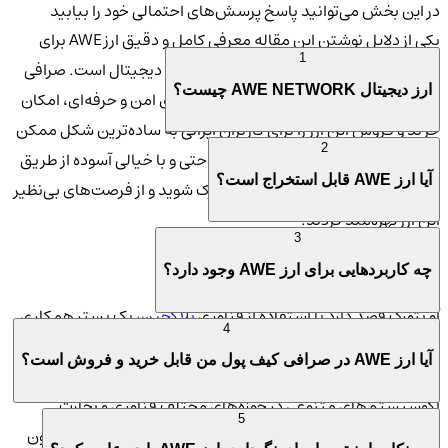
در این بخش می‌توانید پاسخ پرسش‌های احتمالی خود را بیابید
یکی از دلایل نوشتن این مقاله معرفی کامل و دقیق ارز AWE برای
1
علاقه‌مندان به سرمایه‌گذاری در بازار ارزهای دیجیتال است. صرافی
ارز دیجیتال AWE NETWORK چیست؟
معتبر "کیف پول من" با فراهم آوردن بستری امن و حرفه‌ای، امکان
خرید و فروش این ارز را برای کاربران ایرانی به ساده‌ترین شکل ممکن
2
فراهم کرده است. شما می‌توانید به راحتی و با خیالی آسوده از طریق
آیا ارز AWE قابل استخراج است؟
سایت کیف پول من وارد دنیای آو نتوُرک شوید و از فرصت‌های بی‌نظیر
این ارز بهره‌مند گردید.
3
🚀 هدف و چشم‌انداز ارز دیجیتال آو نتوُرک
چه کاربردهایی برای ارز AWE وجود دارد؟
آو نتوُرک قصد دارد با استفاده از فناوری
بلاکچین
، یک بستر همکاری
4
برای آژانس‌های هوش مصنوعی ایجاد کند که بتوانند به طور مستقل
آیا ارز AWE در صرافی کیف پول من قابل خرید و فروش است؟
و امن با یکدیگر تعامل داشته باشند. این هدف، منجر به خلق
اکوسیستم‌های متنوعی در حوزه‌های مختلف فناوری و تجارت
5
دیجیتال خواهد شد که هوش مصنوعی را به صورت کاربردی و بدون