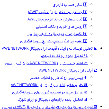
2️⃣ شارژ حساب کاربری
3️⃣ جستجو و انتخاب ارز آو نتوُرک (AWE)
4️⃣ ثبت سفارش خرید ارز دیجیتال AWE
5️⃣ روش‌های خرید و نکات امنیتی
6️⃣ نگهداری ارز دیجیتال در کیف پول من
7️⃣ تشویق به ثبت نام و شروع سرمایه‌گذاری
📊 تحلیل نوسانات و آینده قیمت ارز دیجیتال AWE NETWORK
🔍 تحلیل نمودار و نکات کلیدی
📈 اهمیت نمودار ارز AWE NETWORK در کیف پول من
🔮 آینده ارز دیجیتال AWE NETWORK
🌟 پیش‌بینی روند بازار و نظرات معتبر
🛠️ کاربردهای واقعی و پذیرش ارز AWE NETWORK
⚖️ عوامل مهم در تصمیم‌گیری برای سرمایه‌گذاری
📊 تحلیل آینده بازارهای دیجیتال و ارز آو نتوُرک
🛒 آموزش مراحل خرید و فروش آنی ارز دیجیتال AWE در صرافی