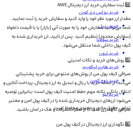
4️⃣ ثبت سفارش خرید ارز دیجیتال AWE
خرید یو اس دی کوین
مقدار ارز مورد نظر خود را وارد کنید و سفارش خرید را ثبت نمایید.
خرید ریپل
شما می‌توانید سفارش خود را به صورت آنی (بازار) یا با قیمت دلخواه
(سفارش محدود) تنظیم کنید. پس از تایید، ارز خریداری شده به
خرید سولانا
کیف پول داخلی شما منتقل می‌شود.
خرید ترون
5️⃣ روش‌های خرید و نکات امنیتی
خرید هایپر لیکویید
صرافی کیف پول من از روش‌های متنوعی برای خرید پشتیبانی
خرید دوج کوین
می‌کند، از جمله خرید با ریال و تبدیل به ارز دیجیتال، پرداخت آنلاین و
انتقال بانکی. نکته مهم حفظ امنیت کیف پول است؛ بنابراین توصیه
خرید لئو
می‌شود ارزهای دیجیتال خریداری شده را در کیف پول امن و معتبر
تمامی حقوق مادی و معنوی محفوظ است.
صرافی نگهداری کنید تا از خطرات سرقت و هک در امان باشید.
6️⃣ نگهداری ارز دیجیتال در کیف پول من