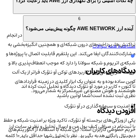
چه نکات امنیتی را برای نگهداری ارز AWE باید رعایت کرد؟
نیاز به متمرکزسازی، برای حل مسائل پیچیده به کار می‌گیرد.
6
💼 پلتفرم و کاربردهای توکن AWE
آینده ارز AWE NETWORK چگونه پیش‌بینی می‌شود؟
توکن AWE به عنوان سوخت اصلی این پلتفرم، نقش حیاتی در انجام
تراکنش‌ها، پرداخت‌های درون شبکه‌ای و همچنین انگیزه‌بخشی به
مشاهده همه سوالات
مشارکت‌کنندگان ایفا می‌کند. این پلتفرم قابلیت اتصال با پروژه‌ها و
شبکه‌ی اتریوم و شبکه سولانا را دارد که موجب انعطاف‌پذیری بالا و
دیدگاه‌های کاربران
توسعه سریع‌تر می‌شود. کاربردهای توکن آو نتوُرک فراتر از یک آلت
کوین ساده بوده و به عنوان یک ابزار کلیدی در زمینه قراردادهای
تا کنون 0 کاربر در مورد
آو نتوُرک
دیدگاه و تحلیل ثبت کرده اند
هوشمند و هوش مصنوعی غیرمتمرکز به شمار می‌رود.
نظری ثبت نشده است!
شما اولین باشید
🔐 امنیت و سرمایه‌گذاری در آو نتوُرک
افزودن دیدگاه
یکی از ویژگی‌های برجسته آو نتوُرک، تاکید ویژه بر امنیت شبکه و حفظ
با ثبت‌نام در صرافی کیف پول من و ارسال تحلیل و نظر در سایت ارز
حریم خصوصی کاربران است. این شبکه با استفاده از الگوریتم‌های
دیجیتال رایگان هدیه بگیرید. نظر یا تحلیل شما حداقل باید ۱۰ کلمه