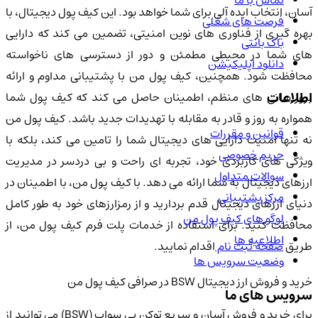
تماس با ما
آسان، انتخاب ایده آلی برای شما خواهد بود. این کیف پول دیجیتال، با
فرصت های شغلی
بهره گیری از فناوری های نوین امنیتی، تضمین می کند که دارایی
باگ بانتی
های شما در محیطی مطمئن و دور از دسترسی های ناخواسته
دانلود اپلیکیشن
محافظت شود. همچنین، کیف پول من با پشتیبانی مداوم و ارائه
اطلاعات
بروزرسانی های منظم، اطمینان حاصل می کند که کیف پول شما
همواره به روز و قادر به مقابله با تهدیدات جدید باشد. کیف پول من
قوانین و مقررات
نه تنها امنیت دارایی های دیجیتال شما را تامین می کند، بلکه با
حریم خصوصی
ویژگی های کاربردی خود، تجربه ای راحت و بی دردسر در مدیریت
سوالات متداول
ارزهای دیجیتال به شما ارائه می دهد. با کیف پول من، با اطمینان در
مرکز پشتیبانی
دنیای ارزهای دیجیتال قدم بردارید و از رمزارزهای خود به طور کامل
لوگو های کیف پول من
محافظت کنید. برای استفاده از خدمات پلت فرم کیف پول من، از
اطلاعیه ها
طریق
صفحه ثبت نام
اقدام نمایید.
وضعیت سرویس ها
خرید و فروش ارز دیجیتال BSW در صرافی کیف پول من
سرویس های ما
برای خرید و فروش آسان و سریع توکن بی سواپ (BSW) می توانید از