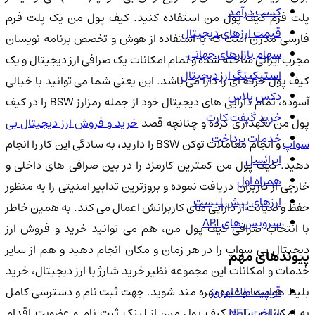
کسب درآمد
پلت فرم کیف پول من استفاده کنید. کیف پول من یک پلت فرم
قیمت ارزهای دیجیتال
فارسی مدرن است که با استفاده از هوش و تخصص برنامه نویسان
سهام بازارهای جهانی
مجرب ایرانی ساخته شده و تمام امکانات یک صرافی ارز دیجیتال و یک
استیکینگ ارز دیجیتال
کیف پول حرفه ای را دارا می باشد. این یعنی شما می توانید با خیالی
دکس پلاس
آسوده، تمام دارایی های دیجیتال خود از جمله رمزارز BSW را در کیف
خرید گیفت کارت
پول من نگهداری کرده و چنانچه قصد
خرید و فروش ارز دیجیتال بی
خدمات پرداخت
واپ
و انجام معاملات توکن BSW را دارید، به سادگی این کار را انجام
ایرانسل
دهید. کیف پول من کمترین کارمزد را در بین صرافی های داخلی و
همراه اول
خارجی از کاربران دریافت نموده و بروزترین تدابیر امنیتی را به منظور
ارزهای پیش لیست
حفظ و صیانت از دارایی های کاربرانش اعمال می کند. به همین خاطر
سرویس های API
با انتخاب صرافی کیف پول من، هم می توانید خرید و فروش ارز
دیجیتال بی سواپ را در هر زمان و مکان انجام دهید و هم از سایر
پیوندهای مهم
خدمات و امکانات این مجموعه نظیر خرید شارژ با ارز دیجیتال، خرید
قیمت طلا امروز
بلیط هواپیما و غیره بهره مند شوید. جهت ثبت نام و دسترسی کامل
ساخت NFT
به امکانات سایت کیف پول من، از لینک ثبت نام و عضویت اقدام