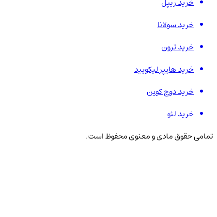
خرید ریپل
خرید سولانا
خرید ترون
خرید هایپر لیکویید
خرید دوج کوین
خرید لئو
تمامی حقوق مادی و معنوی محفوظ است.