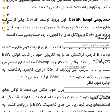
یافتن و گزارش اشکالات امنیتی طراحی شده است.
2
3
سابرسی توسط CertiK:
این پروژه توسط CertiK، یکی از شرکت
4
های معتبر امنیت بلاکچین که تخصص در تجزیه و تحلیل و نظارت بر
5
پروژه های DeFi و پروتکل های بلاکچین دارد، حسابرسی شده است.
نام شما
بازپرداخت کارمزد تراکنش:
برخلاف بسیاری از پلت فرم های مشابه،
Biswap کارمزد تراکنش ها را به کاربران خود در قالب توکن BSW
موبایل شما
بازپرداخت می کند. وقتی یک کاربر در Biswap معامله ای انجام می
دهد و ۰.۱٪ کارمزد می پردازد، تا ۵۰٪ از این کارمزد بلافاصله به
موجودی بازگشت کارمزد در توکن BSW بازگردانده می شود.
جایزه مورد نظر
علاوه بر این، Biswap به کاربران خود امکان می دهد تا توکن های
BEP-20 را با کارمزد تراکنش کمتر معامله کنند و با ارائه نقدینگی به
انتخاب کنید
استخرهای پلت فرم، پاداش های فارمینگ BSW را دریافت کنند. به