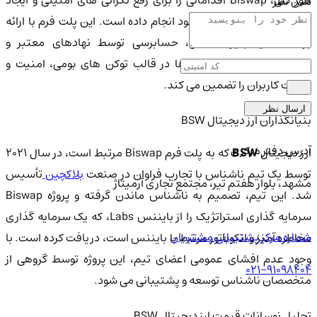
طور کلی، Biswap اقداماتی را برای رفع نگرانی های امنیتی و ایجاد
متن نظر
محیطی امن برای کاربران خود انجام داده است. این پلت فرم با ارائه
برنامه های جایزه اشکال، حسابرسی توسط نهادهای معتبر و
بازپرداخت کارمزد تراکنش ها در قالب توکن های بومی، امنیت و
رضایت کاربران را تضمین می کند.
ارسال نظر
بنیانگذاران ارز دیجیتال BSW
آدرس دفتر مرکزی
رز دیجیتال
BSW
که به پلت فرم Biswap مرتبط است، در سال ۲۰۲۱
وسط یک تیم ناشناس با تجارب فراوان در صنعت
بلاکچین
تأسیس
مشهد، بلوار هفتم تیر، مجتمع تجاری آرمیتاژ
شد. این تیم، تصمیم به ناشناس ماندن گرفته و پروژه Biswap
سرمایه گذاری استراتژیک را از بایننس Labs، که یک سرمایه گذاری
شماره مرکز پشتیبانی مشتریان
مخاطره آمیز و انکوباتور مرتبط با بایننس است، دریافت کرده است. با
وجود عدم افشای عمومی اعضای تیم، این پروژه توسط گروهی از
021-91098404
متخصصان ناشناس توسعه و پشتیبانی می شود.
تحلیل نوسانات قیمت ارز دیجیتال BSW