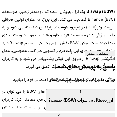
Biswap (BSW
یک ارز دیجیتال است که در بستر زنجیره هوشمند
Binance (BSC) فعالیت می کند. این پروژه به عنوان اولین صرافی
غیرمتمرکز (DEX) در زنجیره هوشمند بایننس شناخته می شود و به
دلیل ویژگی های منحصربه فرد و کارمزدهای پایین، محبوبیت زیادی
پیدا کرده است. توکن BSW نقش مهمی در اکوسیستم Biswap دارد
و تمامی فعالیت های این پلت فرم را تسهیل می کند. همچنین، مدل
مشاهده بیشتر
انگیزشی Biswap از طریق این توکن پشتیبانی می شود و به کاربران
پاسخ به پرسش های شما
به عنوان پاداش برای مشارکت در شبکه تعلق می گیرد.
ویژگی های کلیدی و موارد استفاده BSW
در این بخش می‌توانید پاسخ پرسش‌های احتمالی خود را بیابید
رید و فروش و تامین نقدینگی:
توکن های BSW را می توان در
1
صرافی های معتبر مانند صرافی کیف پول من معامله کرد. کاربران
ارز دیجیتال بی سواپ (BSW) چیست؟
همچنین می توانند با تامین نقدینگی برای استخرها، پاداش
فارمینگ
BSW را به دست آورند.
2