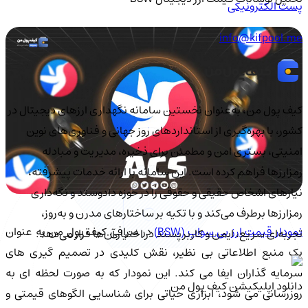
پست الکترونیکی
info@kifpool.me
کیف‌ پول من، به‌عنوان نخستین سامانه نگهداری ارزهای دیجیتال در
کشور، با بهره‌گیری از استانداردهای روز جهانی و فناوری‌های نوین
امنیتی، بستری امن و مطمئن برای ذخیره، مدیریت و مبادله
رمزارزها فراهم کرده است. این سامانه با ارائه خدمات پیشرفته،
نیازهای اشخاص حقیقی و حقوقی را در حوزه دادوستد و نگه‌داری
رمزارزها برطرف می‌کند و با تکیه بر ساختارهای مدرن و به‌روز،
مودار قیمت ارز بی سواپ (BSW)
در صرافی کیف پول من به عنوان
تجربه‌ای سریع، ایمن و کاربرپسند در اختیار آن‌ها قرار می‌دهد.
یک منبع اطلاعاتی بی نظیر، نقش کلیدی در تصمیم گیری های
سرمایه گذاران ایفا می کند. این نمودار که به صورت لحظه ای به
دانلود اپلیکیشن کیف‌ پول من
روزرسانی می شود، ابزاری حیاتی برای شناسایی الگوهای قیمتی و