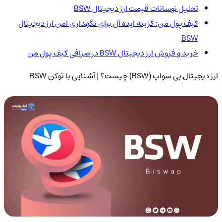
تحلیل نوسانات قیمت ارز دیجیتال BSW
کیف پول من: گزینه ایده آل برای نگهداری امن ارز دیجیتال
BSW
خرید و فروش ارز دیجیتال BSW در صرافی کیف پول من
ارز دیجیتال بی سواپ (BSW) چیست؟ | آشنایی با توکن BSW