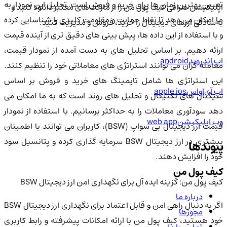
تعیین بهترین زمان ها برای خرید و فروش است. تحلیل این نمودار به
اپلیکیشن صرافی کیف پول من را از مارکت‌های معتبر دانلود کنید و
ما امکان می دهد تا نقاط حمایت و مقاومت کلیدی را شناسایی کرده
به‌سادگی ارزهای دیجیتال را خرید، فروش و مدیریت کنید.
و با استفاده از این داده ها، پیش بینی های دقیق تری از آینده قیمت
ارائه دهیم. بر اساس تحلیل های به دست آمده از نمودار قیمت،
اپ اندروید
android
معامله گران می توانند استراتژی های معاملاتی خود را تنظیم کنند.
این استراتژی ها شامل تایمینگ های خرید و فروش بر اساس
اپ آی‌او‌اس
apple ios
سیگنال های تکنیکال و تحلیل های روند است که به ما امکان می
دهد سودآوری معاملات را به حداکثر برسانیم. با استفاده از نمودار
وب اپلیکیشن
web app
قیمت ارز دیجیتال بی سواپ (BSW)، کاربران می توانند با اطمینان
بیشتری در ارز دیجیتال BSW سرمایه گذاری کرده و پتانسیل سود
پیوندها
خود را افزایش دهند.
کیف پول من
کیف پول من: گزینه ایده آل برای نگهداری امن ارز دیجیتال BSW
درباره ما
اگر به دنبال راهی امن و قابل اعتماد برای نگهداری ارز دیجیتال BSW
مجوزها
خود هستید، کیف پول من با ارائه امکانات پیشرفته و رابط کاربری