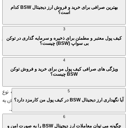
بهترین صرافی برای خرید و فروش ارز دیجیتال BSW کدام
ازار NFT و قرعه کشی:
Biswap دارای بازاری برای خرید و فروش NFT
است؟
است که در آن کاربران می توانند با استفاده از ارزهای دیجیتال BNB،
USDT، BUSD، و WBNB، NFT خریداری کنند. همچنین، این پلت
3
فرم میزبان قرعه کشی هایی است که کاربران در آن می توانند جوایز
کیف پول معتبر و مطمئن برای ذخیره و سرمایه گذاری در توکن
بی سواپ (BSW) چیست؟
BSW قابل توجهی را برنده شوند.
IDO Launchpad:
پلت فرم Biswap یک Launchpad برای پروژه های
4
بلاکچینی فراهم کرده که به این پروژه ها اجازه می دهد توکن های خود
ویژگی های صرافی کیف پول من برای خرید و فروش توکن
BSW چیست؟
را از طریق این پلت فرم عرضه کنند.
رنامه ارجاع:
Biswap یک برنامه ارجاع منحصر به فرد با سه نوع
5
مختلف ارائه می دهد که کاربران می توانند از طریق دعوت دوستان به
آیا نگهداری ارز دیجیتال BSW در کیف پول من کارمزد دارد؟
ثبت نام و شرکت در فعالیت های مختلف، جوایز BSW کسب کنند.
6
عملکرد بازار و تجارت توکن BSW
چگونه می توان معاملات ارز دیجیتال BSW را به صورت امن و