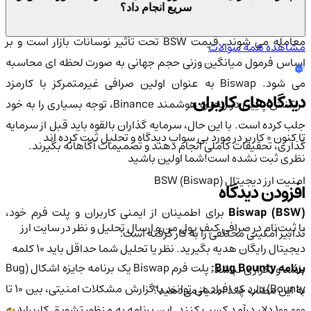
سریع انجام داد؟
وکن های BSW در صرافی های متعددی از جمله
صرافی کیف پول من
معامله می شوند. قیمت BSW تحت تأثیر نوسانات بازار است و بر
مشاهده همه سوالات
اساس فرمول میانگین وزنی حجم جهانی به صورت لحظه ای محاسبه
می شود. Biswap به عنوان اولین صرافی غیرمتمرکز با کارمزد
دیدگاه‌های کاربران
تراکنش پایین در زنجیره هوشمند Binance، توجه بسیاری را به خود
جلب کرده است. با این حال، سرمایه گذاران بالقوه باید قبل از سرمایه
تا کنون 0 کاربر در مورد
بی سواپ
دیدگاه و تحلیل ثبت کرده اند
گذاری، تحقیقات کاملی انجام دهند و تصمیمات آگاهانه بگیرند.
نظری ثبت نشده است!
شما اولین باشید
امنیت ارز دیجیتال BSW (Biswap)
افزودن دیدگاه
Biswap (BSW
برای اطمینان از ایمنی کاربران و پلت فرم خود،
با ثبت‌نام در صرافی کیف پول من و ارسال تحلیل و نظر در سایت ارز
تدابیر امنیتی مختلفی را به کار گرفته است:
دیجیتال رایگان هدیه بگیرید. نظر یا تحلیل شما حداقل باید ۱۰ کلمه
رنامه Bug Bounty:
پلت فرم Biswap یک برنامه جایزه اشکال (Bug
باشد و تکراری نباشد.
Bounty) دارد که افراد می توانند با گزارش مشکلات امنیتی، بین ۱۰ تا
به این مطلب چند امتیاز می‌دهید؟
۱۰۰,۰۰۰ دلار درآمد کسب کنند. این برنامه به منظور تشویق کاربران به
1