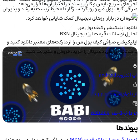
تجربه‌ای سریع، ایمن و کاربرپسند در اختیار آن‌ها قرار می‌دهد.
صرافی کیف پول من و رویکرد سازگار با محیط زیست به رشد و پذیرش
بالقوه آن در بازار ارزهای دیجیتال کمک شایانی خواهد کرد.
دانلود اپلیکیشن کیف‌ پول من
تحلیل نوسانات قیمت ارز دیجیتال BXN
اپلیکیشن صرافی کیف پول من را از مارکت‌های معتبر دانلود کنید و
به‌سادگی ارزهای دیجیتال را خرید، فروش و مدیریت کنید.
اپ اندروید
android
اپ آی‌او‌اس
apple ios
وب اپلیکیشن
web app
پیوندها
مودار قیمت ارز بلک فورت (BXN)
در صرافی کیف پول من به عنوان