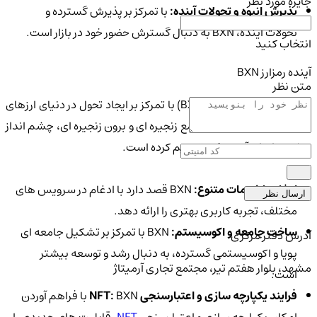
جایزه مورد نظر
پذیرش انبوه و تحولات آینده:
با تمرکز بر پذیرش گسترده و
تحولات آینده، BXN به دنبال گسترش حضور خود در بازار است.
انتخاب کنید
آینده رمزارز BXN
متن نظر
شبکه تبادل بلک فورت (BXN) با تمرکز بر ایجاد تحول در دنیای ارزهای
دیجیتال و ارائه ابزارهای جامع زنجیره ای و برون زنجیره ای، چشم انداز
روشنی را برای آینده خود ترسیم کرده است.
ادغام با خدمات متنوع:
BXN قصد دارد با ادغام در سرویس های
ارسال نظر
مختلف، تجربه کاربری بهتری را ارائه دهد.
ساخت جامعه و اکوسیستم:
BXN با تمرکز بر تشکیل جامعه ای
آدرس دفتر مرکزی
پویا و اکوسیستمی گسترده، به دنبال رشد و توسعه بیشتر
مشهد، بلوار هفتم تیر، مجتمع تجاری آرمیتاژ
است.
فرایند یکپارچه سازی و اعتبارسنجی NFT:
BXN با فراهم آوردن