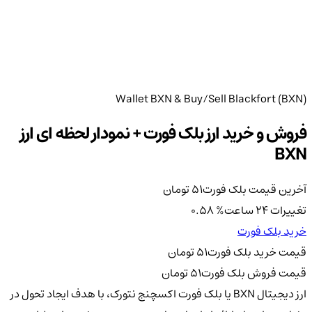
Wallet BXN & Buy/Sell Blackfort (BXN)
فروش و خرید ارز بلک فورت + نمودار لحظه ای ارز
BXN
آخرین قیمت بلک فورت
51
تومان
تغییرات 24 ساعت
%
0.58
خرید بلک فورت
قیمت خرید بلک فورت
51
تومان
قیمت فروش بلک فورت
51
تومان
ارز دیجیتال BXN یا بلک فورت اکسچنج نتورک، با هدف ایجاد تحول در