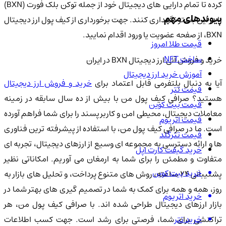
کرده تا تمام دارایی های دیجیتال خود از جمله توکن بلک فورت (BXN)
پیوندهای مهم
را در این بستر نگهداری کنند. جهت برخورداری از کیف پول ارز دیجیتال
BXN، از صفحه عضویت یا ورود اقدام نمایید.
قیمت طلا امروز
ساخت NFT
خرید و فروش آنی ارز دیجیتال BXN در ایران
آموزش خرید ارز دیجیتال
آیا به دنبال پلتفرمی قابل اعتماد برای
خرید و فروش ارز دیجیتال
قیمت تتر
هستید؟ صرافی کیف پول من با بیش از ده سال سابقه در زمینه
قیمت بیت کوین
معاملات دیجیتال، محیطی امن و کاربرپسند را برای شما فراهم آورده
قیمت اتریوم
است. ما در صرافی کیف پول من، با استفاده از پیشرفته ترین فناوری
قیمت تترگلد
ها و ارائه دسترسی به مجموعه ای وسیع از ارزهای دیجیتال، تجربه ای
خرید گیفت کارت اپل
متفاوت و مطمئن را برای شما به ارمغان می آوریم. امکاناتی نظیر
خرید بیت کوین
پشتیبانی ۲۴ ساعته، روش های متنوع پرداخت، و تحلیل های بازار به
روز، همه و همه برای کمک به شما در تصمیم گیری های بهتر شما در
خرید اتریوم
بازار ارزهای دیجیتال طراحی شده اند. با صرافی کیف پول من، هر
خرید تتر
تراکنشی برای شما، فرصتی برای رشد است. جهت کسب اطلاعات