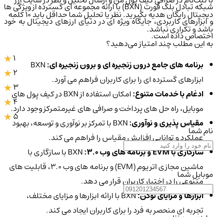
شبکه تبادل بلک فورت (BXN) با ارائه مجموعه ای گسترده از ویژگی ها
دیجیتال رایگان هدیه بگیرید. نظر یا تحلیل شما حداقل باید ۱۰ کلمه
و ابزارهای کاربردی، جایگاه ویژه ای در دنیای ارزهای دیجیتال به خود
باشد و تکراری نباشد.
اختصاص داده است.
به این مطلب چند امتیاز می‌دهید؟
1
برنامه های جامع درون زنجیره ای و برون زنجیره ای:
BXN
2
ابزارهای گسترده ای را برای کاربران فراهم می آورد.
3
ادغام با خدمات متنوع:
امکان استفاده از BXN در کیف پول های
4
موبایل، راه حل های پرداخت و صرافی های غیرمتمرکز وجود دارد.
5
مقیاس پذیری و نوآوری:
BXN با تمرکز بر نوآوری و توسعه، بهبود
نام شما
عملکرد و توانایی افزایش مقیاس را فراهم می کند.
سازگاری با EVM و برنامه های وب 3.0:
BXN با سازگاری با
ماشین مجازی اتریوم (EVM) و برنامه های وب 3.0، قابلیت های
موبایل شما
متنوعی را در اختیار کاربران قرار می دهد.
ابزارها و مزایای توکن:
BXN با ارائه ابزارها و مزایای مختلف،
تجربه ای منحصر به فرد را برای کاربران ایجاد می کند.