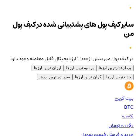
سایر کیف پول های پشتیبانی شده در کیف پول
من
در کیف پول من بیش از ۳,۰۰۰ ارز دیجیتال قابل معامله وجود دارد
پرطرفدارترین ارزها
پرسودترین ارزها
ارزان ترین ارزها
جدیدترین ارزها
گران ترین ارزها
ضرر ده ترین ارزها
بیت کوین
اتر
TH
BTC
00%
0.00%
0 تومان
0.00$
0 تومان
0$
خرید و فروش
قیمت
نمودار
خر