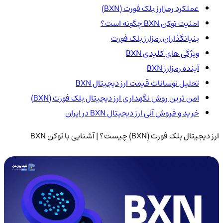
عملکرد رمزارز بلک فورت (BXN)
امنیت توکن BXN چگونه است؟
بنیانگذاران رمزارز بلک فورت
ویژگی های کلیدی BXN
آینده رمزارز BXN
تحلیل نوسانات قیمت ارز دیجیتال BXN
امن ترین روش نگهداری ارز دیجیتال بلک فورت (BXN)
خرید و فروش آنی ارز دیجیتال BXN در ایران
ارز دیجیتال بلک فورت (BXN) چیست؟ | آشنایی با توکن BXN