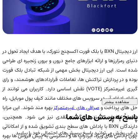
ارز دیجیتال BXN یا بلک فورت اکسچنج نتورک، با هدف ایجاد تحول در
دنیای رمزارزها و ارائه ابزارهای جامع درون و برون زنجیره ای طراحی
شده است. این ارز دیجیتال بخش مهمی از شبکه تبادل بلک فورت
بوده و در پردازش تراکنش ها، تعاملات قراردادهای هوشمند، و رای
گیری غیرمتمرکز (VOTE) نقش اساسی دارد. کاربران می توانند از
مزایای ادغام آن در سرویس های مختلف مانند کیف پول موبایل، راه
مشاهده بیشتر
ل های پرداخت و
صرافی های غیرمتمرکز
بهره مند شوند. این مزایا
پاسخ به پرسش های شما
شامل تخفیف کارمزد و برگشت نقدی نیز می شود. همچنین،
دارندگان BXN با پاداش های سطح بندی تشویق شده و از امکاناتی
در این بخش می‌توانید پاسخ پرسش‌های احتمالی خود را بیابید
چون پاداش های ویژه، ایردراپ ها و دسترسی به پیش فروش ها بهره