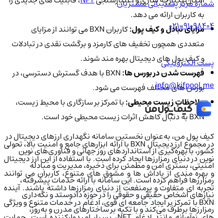
امکان یکپارچه سازی و اعتبارسنجی
NFT
، قابلیت های جدیدی را
شماره مرکز پشتیبانی مشتریان
به کاربران ارائه می دهد.
021-91098404
مزایای تبادل و کیف پول:
کاربران BXN می توانند از مزایای
متعددی همچون تخفیف های کارمزد و برگشت نقدی در تبادلات
و کیف پول های دیجیتال بهره مند شوند.
پست الکترونیکی
فهرست شدن در بورس ها:
BXN با هدف گسترش دسترسی، در
info@kifpool.me
بورس های مختلف فهرست می شود.
ملاحظات زیست محیطی:
با تمرکز بر سازگاری با محیط زیست،
BXN به دنبال کاهش اثرات زیست محیطی خود است.
کیف‌ پول من، به‌عنوان نخستین سامانه نگهداری ارزهای دیجیتال در
در مجموع ارز دیجیتال BXN با ارائه ابزارهای جامع و امنیت بالا، تحولی
کشور، با بهره‌گیری از استانداردهای روز جهانی و فناوری‌های نوین
نوین در دنیای رمزارزها ایجاد کرده است. با استفاده از این ارز دیجیتال
امنیتی، بستری امن و مطمئن برای ذخیره، مدیریت و مبادله
و بهره مندی از پاداش ها و مشوق های متنوع، کاربران می توانند
رمزارزها فراهم کرده است. این سامانه با ارائه خدمات پیشرفته،
تجربه ای متفاوت و پرمنفعت از دنیای رمزارزها داشته باشند. آینده
نیازهای اشخاص حقیقی و حقوقی را در حوزه دادوستد و نگه‌داری
BXN با تمرکز بر ایجاد جامعه ای قوی، ادغام در خدمات متنوع و ویژگی
رمزارزها برطرف می‌کند و با تکیه بر ساختارهای مدرن و به‌روز،
های نوآورانه مانند ادغام NFT، بسیار امیدوارکننده است. حمایت