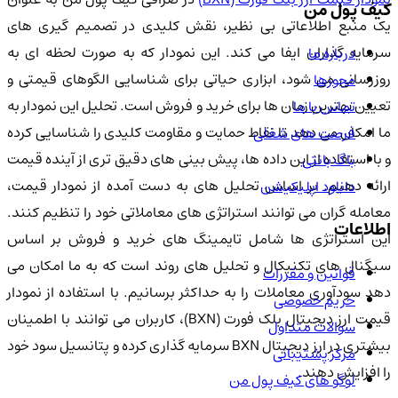
کیف پول من
یک منبع اطلاعاتی بی نظیر، نقش کلیدی در تصمیم گیری های
سرمایه گذاران ایفا می کند. این نمودار که به صورت لحظه ای به
درباره ما
روزرسانی می شود، ابزاری حیاتی برای شناسایی الگوهای قیمتی و
مجوزها
تعیین بهترین زمان ها برای خرید و فروش است. تحلیل این نمودار به
تماس با ما
ما امکان می دهد تا نقاط حمایت و مقاومت کلیدی را شناسایی کرده
فرصت های شغلی
و با استفاده از این داده ها، پیش بینی های دقیق تری از آینده قیمت
باگ بانتی
ارائه دهیم. بر اساس تحلیل های به دست آمده از نمودار قیمت،
دانلود اپلیکیشن
معامله گران می توانند استراتژی های معاملاتی خود را تنظیم کنند.
اطلاعات
این استراتژی ها شامل تایمینگ های خرید و فروش بر اساس
سیگنال های تکنیکال و تحلیل های روند است که به ما امکان می
قوانین و مقررات
دهد سودآوری معاملات را به حداکثر برسانیم. با استفاده از نمودار
حریم خصوصی
قیمت ارز دیجیتال بلک فورت (BXN)، کاربران می توانند با اطمینان
سوالات متداول
بیشتری در ارز دیجیتال BXN سرمایه گذاری کرده و پتانسیل سود خود
مرکز پشتیبانی
را افزایش دهند.
لوگو های کیف پول من