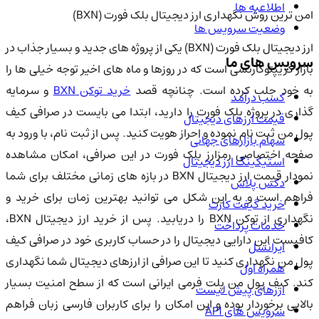
اطلاعیه ها
امن ترین روش نگهداری ارز دیجیتال بلک فورت (BXN)
وضعیت سرویس ها
ارز دیجیتال بلک فورت (BXN) یکی از پروژه های جدید و بسیار جذاب در
سرویس های ما
بازار کریپتوکارنسی است که در روزها و ماه های اخیر توجه خیلی ها را
ه خود جلب کرده است. چنانچه قصد
خرید توکن BXN
و سرمایه
کسب درآمد
گذاری در پروژه بلک فورت را دارید، ابتدا می بایست در صرافی کیف
قیمت ارزهای دیجیتال
پول من ثبت نام نموده و احراز هویت کنید. پس از ثبت نام، با ورود به
سهام بازارهای جهانی
صفحه اختصاصی رمزارز بلک فورت در این صرافی، امکان مشاهده
استیکینگ ارز دیجیتال
نمودار قیمت ارز دیجیتال BXN در بازه های زمانی مختلف برای شما
دکس پلاس
فراهم است و به این شکل می توانید بهترین زمان برای خرید و
خرید گیفت کارت
نگهداری از توکن BXN را دریابید. پس از خرید ارز دیجیتال BXN،
خدمات پرداخت
کافیست این دارایی دیجیتال را در حساب کاربری خود در صرافی کیف
ایرانسل
پول من نگهداری کنید تا این صرافی از ارزهای دیجیتال شما نگهداری
همراه اول
کند. کیف پول من پلت فرمی ایرانی است که از سطح امنیت بسیار
ارزهای پیش لیست
بالایی برخوردار بوده و این امکان را برای کاربران فارسی زبان فراهم
سرویس های API