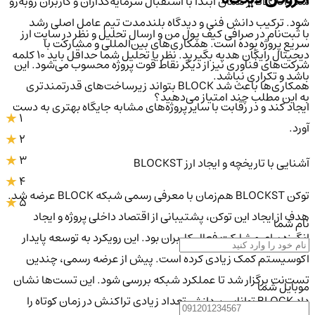
شد BLOCK از همان ابتدا با استقبال سرمایه‌گذاران و کاربران روبه‌رو
شود. ترکیب دانش فنی و دیدگاه بلندمدت تیم عامل اصلی رشد
با ثبت‌نام در صرافی کیف پول من و ارسال تحلیل و نظر در سایت ارز
سریع پروژه بوده است. همکاری‌های بین‌المللی و مشارکت با
دیجیتال رایگان هدیه بگیرید. نظر یا تحلیل شما حداقل باید ۱۰ کلمه
شرکت‌های فناوری نیز از دیگر نقاط قوت پروژه محسوب می‌شود. این
باشد و تکراری نباشد.
همکاری‌ها باعث شد BLOCK بتواند زیرساخت‌های قدرتمندتری
به این مطلب چند امتیاز می‌دهید؟
ایجاد کند و در رقابت با سایر پروژه‌های مشابه جایگاه بهتری به دست
1
آورد.
2
3
آشنایی با تاریخچه و ایجاد ارز BLOCKST
4
توکن BLOCKST هم‌زمان با معرفی رسمی شبکه BLOCK عرضه شد.
5
هدف از ایجاد این توکن، پشتیبانی از اقتصاد داخلی پروژه و ایجاد
نام شما
انگیزه برای مشارکت فعال کاربران بود. این رویکرد به توسعه پایدار
اکوسیستم کمک زیادی کرده است. پیش از عرضه رسمی، چندین
تست‌نت برگزار شد تا عملکرد شبکه بررسی شود. این تست‌ها نشان
موبایل شما
داد BLOCK توانایی پردازش تعداد زیادی تراکنش در زمان کوتاه را