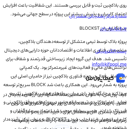
روی بلاکچین ثبت و قابل بررسی هستند. این شفافیت باعث افزایش
اعتماد کاربران و پذیرش بیشتر این پروژه در سطح جهانی می‌شود.
شماره مرکز پشتیبانی مشتریان
بنیانگذاران ارز BLOCKST
021-91098404
پروژه بلاک‌ توسط تیمی متشکل از توسعه‌دهندگان بلاکچین،
متخصصان فناوری اطلاعات و اقتصاددانان حوزه دارایی‌های دیجیتال
پست الکترونیکی
تأسیس شد. هدف این گروه ایجاد زیرساختی قدرتمند و شفاف برای
info@kifpool.me
تراکنش‌های مالی و فعالیت‌های غیرمتمرکز بود. یک کمپانی
بین‌المللی فعال در حوزه فناوری بلاکچین نیز از حامیان اصلی این
پروژه به شمار می‌رود. این همکاری باعث شد BLOCK سریع‌تر توسعه
پیدا کند و جایگاه خود را در میان پروژه‌های معتبر بلاکچینی تثبیت
کیف‌ پول من، به‌عنوان نخستین سامانه نگهداری ارزهای دیجیتال در
نماید. اعضای کلیدی تیم سابقه حضور در پروژه‌های موفق بلاکچینی و
کشور، با بهره‌گیری از استانداردهای روز جهانی و فناوری‌های نوین
فین‌تک را دارند. همین سابقه موجب شد اعتماد سرمایه‌گذاران و
امنیتی، بستری امن و مطمئن برای ذخیره، مدیریت و مبادله
کاربران از همان ابتدا جلب شود و BLOCKST به‌عنوان توکنی آینده‌دار
رمزارزها فراهم کرده است. این سامانه با ارائه خدمات پیشرفته،
شناخته شود.
نیازهای اشخاص حقیقی و حقوقی را در حوزه دادوستد و نگه‌داری