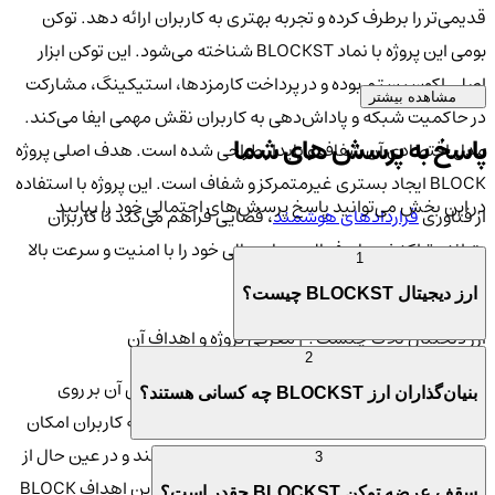
قدیمی‌تر را برطرف کرده و تجربه بهتری به کاربران ارائه دهد. توکن
بومی این پروژه با نماد BLOCKST شناخته می‌شود. این توکن ابزار
اصلی اکوسیستم بوده و در پرداخت کارمزدها، استیکینگ، مشارکت
مشاهده بیشتر
در حاکمیت شبکه و پاداش‌دهی به کاربران نقش مهمی ایفا می‌کند.
پاسخ به پرسش های شما
مدل اقتصادی آن شفاف و پایدار طراحی شده است. هدف اصلی پروژه
BLOCK ایجاد بستری غیرمتمرکز و شفاف است. این پروژه با استفاده
در این بخش می‌توانید پاسخ پرسش‌های احتمالی خود را بیابید
از فناوری
قراردادهای هوشمند
، فضایی فراهم می‌کند تا کاربران
بتوانند تراکنش‌ها و فعالیت‌های مالی خود را با امنیت و سرعت بالا
1
انجام دهند.
ارز دیجیتال BLOCKST چیست؟
ارز دیجیتال بلاک‌ چیست؟ | معرفی پروژه و اهداف آن
2
بلاک‌ یک اکوسیستم غیرمتمرکز است که تمرکز اصلی آن بر روی
بنیان‌گذاران ارز BLOCKST چه کسانی هستند؟
امنیت، مقیاس‌پذیری و کارایی قرار دارد. این پروژه به کاربران امکان
می‌دهد تراکنش‌های سریع و کم‌هزینه انجام دهند و در عین حال از
3
شفافیت کامل بلاکچین بهره‌مند شوند. از مهم‌ترین اهداف BLOCK
سقف عرضه توکن BLOCKST چقدر است؟