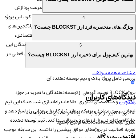
می‌توان به کاهش هزینه‌های تراکنش، افزایش سرعت پردازش
شبکه و ایجاد فرصت‌های درآمدزایی برای کاربران اشاره کرد. این پروژه
4
به دنبال آن است که راه‌حلی پایدار برای مشکلات رایج بلاکچین‌های
ویژگی‌های منحصربه‌فرد ارز BLOCKST چیست؟
سنتی ارائه کند. توکن BLOCKST علاوه بر کاربردهای اقتصادی،
ابزاری برای مشارکت در تصمیم‌گیری‌های شبکه است. دارندگان این
5
توکن می‌توانند در فرآیندهای رأی‌گیری شرکت کرده و نقش فعالی در
بهترین کیف‌پول برای ذخیره ارز BLOCKST چیست؟
تعیین مسیر آینده پروژه ایفا کنند.
مشاهده همه سوالات
بررسی کامل پروژه بلاک‌ و تیم توسعه‌دهنده آن
پروژه BLOCK توسط گروهی از توسعه‌دهندگان با تجربه در حوزه
دیدگاه‌های کاربران
بلاکچین
و متخصصان فناوری اطلاعات راه‌اندازی شد. هدف این تیم
ایجاد بستری مطمئن بود که بتواند نیاز کاربران جهانی را پاسخ دهد و
تا کنون 0 کاربر در مورد
بلاک‌
دیدگاه و تحلیل ثبت کرده اند
جایگاه ویژه‌ای در بازار ارزهای دیجیتال پیدا کند. تیم توسعه‌دهنده
نظری ثبت نشده است!
شما اولین باشید
تجربه فعالیت در پروژه‌های موفق پیشین را داشت. این سابقه موجب
افزودن دیدگاه