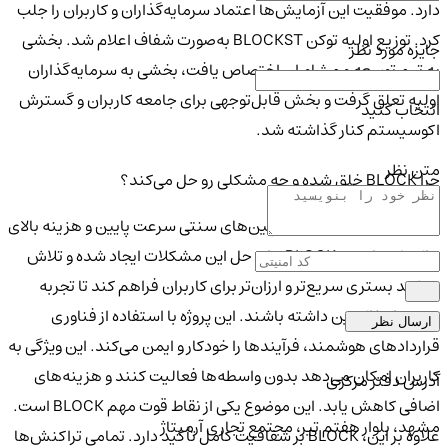
دارد. موفقیت این آزمایش‌ها اعتماد سرمایه‌گذاران و کاربران را جلب
کرد. توزیع اولیه توکن BLOCKST به‌صورت شفاف اعلام شد. بخشی
جایزه مورد نظر
به تیم توسعه و مشاوران اختصاص یافت، بخشی به سرمایه‌گذاران
اولیه تعلق گرفت و بخش قابل‌توجهی برای جامعه کاربران و گسترش
انتخاب کنید
اکوسیستم کنار گذاشته شد.
متن نظر
چرا BLOCK خلق شده و چه مشکلی رو حل می‌کند؟
یکی از مشکلات اصلی بلاکچین‌های سنتی سرعت پایین و هزینه بالای
تراکنش‌هاست. BLOCK برای حل این مشکلات ایجاد شده و تلاش
می‌کند بستری سریع‌تر و ارزان‌تر برای کاربران فراهم کند تا تجربه
بهتری از بلاکچین داشته باشند. این پروژه با استفاده از فناوری
ارسال نظر
قراردادهای هوشمند، فرآیندها را خودکار و ایمن می‌کند. این ویژگی به
کاربران امکان می‌دهد بدون واسطه‌ها فعالیت کنند و هزینه‌های
آدرس دفتر مرکزی
اضافی کاهش یابد. این موضوع یکی از نقاط قوت مهم BLOCK است.
مشهد، بلوار هفتم تیر، مجتمع تجاری آرمیتاژ
علاوه بر این، BLOCK بر شفافیت کامل تأکید دارد. تمامی تراکنش‌ها