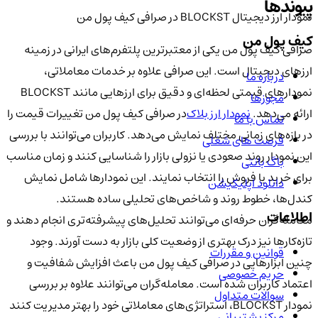
پیوندها
نمودار ارز دیجیتال BLOCKST در صرافی کیف پول من
کیف پول من
صرافی کیف پول من یکی از معتبرترین پلتفرم‌های ایرانی در زمینه
ارزهای دیجیتال است. این صرافی علاوه بر خدمات معاملاتی،
درباره ما
نمودارهای قیمتی لحظه‌ای و دقیق برای ارزهایی مانند BLOCKST
مجوزها
ارائه می‌دهد.
نمودار ارز
بلاک‌
در صرافی کیف پول من تغییرات قیمت را
تماس با ما
در بازه‌های زمانی مختلف نمایش می‌دهد. کاربران می‌توانند با بررسی
فرصت های شغلی
این نمودار روند صعودی یا نزولی بازار را شناسایی کنند و زمان مناسب
باگ بانتی
برای خرید یا فروش را انتخاب نمایند. این نمودارها شامل نمایش
دانلود اپلیکیشن
کندل‌ها، خطوط روند و شاخص‌های تحلیلی ساده هستند.
اطلاعات
معامله‌گران حرفه‌ای می‌توانند تحلیل‌های پیشرفته‌تری انجام دهند و
تازه‌کارها نیز درک بهتری از وضعیت کلی بازار به دست آورند. وجود
قوانین و مقررات
چنین ابزارهایی در صرافی کیف پول من باعث افزایش شفافیت و
حریم خصوصی
اعتماد کاربران شده است. معامله‌گران می‌توانند علاوه بر بررسی
سوالات متداول
نمودار BLOCKST، استراتژی‌های معاملاتی خود را بهتر مدیریت کنند
مرکز پشتیبانی