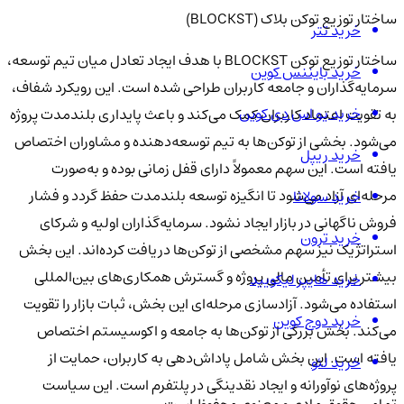
ساختار توزیع توکن بلاک‌ (BLOCKST)
خرید تتر
ساختار توزیع توکن BLOCKST با هدف ایجاد تعادل میان تیم توسعه،
خرید بایننس کوین
سرمایه‌گذاران و جامعه کاربران طراحی شده است. این رویکرد شفاف،
خرید یو اس دی کوین
به تقویت اعتماد کاربران کمک می‌کند و باعث پایداری بلندمدت پروژه
می‌شود. بخشی از توکن‌ها به تیم توسعه‌دهنده و مشاوران اختصاص
خرید ریپل
یافته است. این سهم معمولاً دارای قفل زمانی بوده و به‌صورت
مرحله‌ای آزاد می‌شود تا انگیزه توسعه بلندمدت حفظ گردد و فشار
خرید سولانا
فروش ناگهانی در بازار ایجاد نشود. سرمایه‌گذاران اولیه و شرکای
خرید ترون
استراتژیک نیز سهم مشخصی از توکن‌ها دریافت کرده‌اند. این بخش
بیشتر برای تأمین مالی پروژه و گسترش همکاری‌های بین‌المللی
خرید هایپر لیکویید
استفاده می‌شود. آزادسازی مرحله‌ای این بخش، ثبات بازار را تقویت
خرید دوج کوین
می‌کند. بخش بزرگی از توکن‌ها به جامعه و اکوسیستم اختصاص
یافته است. این بخش شامل پاداش‌دهی به کاربران، حمایت از
خرید لئو
پروژه‌های نوآورانه و ایجاد نقدینگی در پلتفرم است. این سیاست