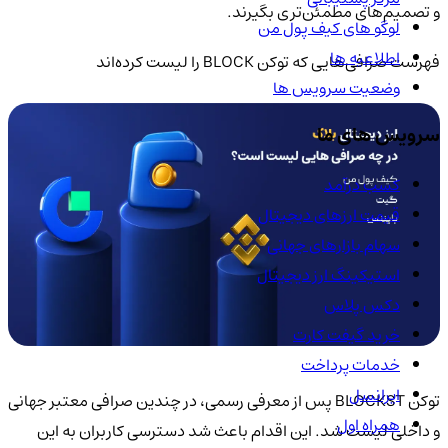
و تصمیم‌های مطمئن‌تری بگیرند.
لوگو های کیف پول من
اطلاعیه ها
فهرست صرافی‌هایی که توکن BLOCK را لیست کرده‌اند
وضعیت سرویس ها
سرویس های ما
کسب درآمد
قیمت ارزهای دیجیتال
سهام بازارهای جهانی
استیکینگ ارز دیجیتال
دکس پلاس
خرید گیفت کارت
خدمات پرداخت
ایرانسل
توکن BLOCKST پس از معرفی رسمی، در چندین صرافی معتبر جهانی
همراه اول
و داخلی لیست شد. این اقدام باعث شد دسترسی کاربران به این