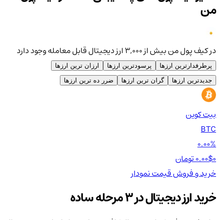
من
در کیف پول من بیش از ۳,۰۰۰ ارز دیجیتال قابل معامله وجود دارد
پرطرفدارترین ارزها
پرسودترین ارزها
ارزان ترین ارزها
جدیدترین ارزها
گران ترین ارزها
ضرر ده ترین ارزها
بیت کوین
اتر
TH
BTC
00%
0.00%
0 تومان
0.00$
0 تومان
0$
خرید و فروش
قیمت
نمودار
خر
خرید ارز دیجیتال در 3 مرحله ساده