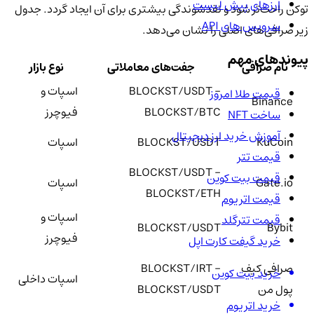
ارزهای پیش لیست
توکن راحت‌تر شود و نقدشوندگی بیشتری برای آن ایجاد گردد. جدول
سرویس های API
زیر صرافی‌های اصلی را نشان می‌دهد.
پیوندهای مهم
نام صرافی
جفت‌های معاملاتی
نوع بازار
BLOCKST/USDT –
اسپات و
قیمت طلا امروز
Binance
BLOCKST/BTC
فیوچرز
ساخت NFT
آموزش خرید ارز دیجیتال
KuCoin
BLOCKST/USDT
اسپات
قیمت تتر
BLOCKST/USDT –
قیمت بیت کوین
Gate.io
اسپات
BLOCKST/ETH
قیمت اتریوم
اسپات و
قیمت تترگلد
BLOCKST/USDT
Bybit
فیوچرز
خرید گیفت کارت اپل
صرافی کیف
BLOCKST/IRT –
خرید بیت کوین
اسپات داخلی
پول من
BLOCKST/USDT
خرید اتریوم