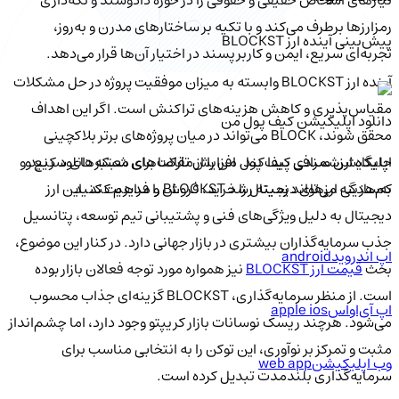
رمزارزها برطرف می‌کند و با تکیه بر ساختارهای مدرن و به‌روز،
پیش‌بینی آینده ارز BLOCKST
تجربه‌ای سریع، ایمن و کاربرپسند در اختیار آن‌ها قرار می‌دهد.
آینده ارز BLOCKST وابسته به میزان موفقیت پروژه در حل مشکلات
مقیاس‌پذیری و کاهش هزینه‌های تراکنش است. اگر این اهداف
دانلود اپلیکیشن کیف‌ پول من
محقق شوند، BLOCK می‌تواند در میان پروژه‌های برتر بلاکچینی
اپلیکیشن صرافی کیف پول من را از مارکت‌های معتبر دانلود کنید و
جایگاه ارزشمندی پیدا کند. افزایش تقاضا برای شبکه‌های سریع و
به‌سادگی ارزهای دیجیتال را خرید، فروش و مدیریت کنید.
کم‌هزینه می‌تواند زمینه رشد BLOCKST را فراهم کند. این ارز
دیجیتال به دلیل ویژگی‌های فنی و پشتیبانی تیم توسعه، پتانسیل
جذب سرمایه‌گذاران بیشتری در بازار جهانی دارد. در کنار این موضوع،
اپ اندروید
android
بحث
قیمت ارز BLOCKST
نیز همواره مورد توجه فعالان بازار بوده
است. از منظر سرمایه‌گذاری، BLOCKST گزینه‌ای جذاب محسوب
اپ آی‌او‌اس
apple ios
می‌شود. هرچند ریسک نوسانات بازار کریپتو وجود دارد، اما چشم‌انداز
مثبت و تمرکز بر نوآوری، این توکن را به انتخابی مناسب برای
وب اپلیکیشن
web app
سرمایه‌گذاری بلندمدت تبدیل کرده است.