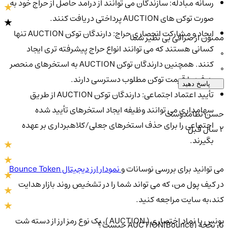
رسانه مبادله: سازندگان می توانند از درآمد حاصل از حراج خود به
صورت توکن های AUCTION پرداختی دریافت کنند.
ایجاد و مشارکت انحصاری حراج: دارندگان توکن AUCTION تنها
ممنون از صرافی بی نظیر شما
کسانی هستند که می توانند انواع حراج پیشرفته تری ایجاد
0
کنند. همچنین دارندگان توکن AUCTION به استخرهای منحصر
0
به فرد با قیمت توکن مطلوب دسترسی دارند.
پاسخ دهید
تأیید اعتماد اجتماعی: دارندگان توکن AUCTION از طریق
سهامداری می توانند وظیفه ایجاد استخرهای تأیید شده
حسن نظامدوست
اجتماعی را برای حذف استخرهای جعلی/کلاهبرداری بر عهده
2 سال قبل
بگیرند.
می توانید برای بررسی نوسانات و
نمودار ارز دیجیتال Bounce Token
در کیف پول من، که می تواند شما را در تشخیص روند بازار هدایت
کند،به سایت مراجعه کنید.
بونس با نماد اختصاری ( AUCTION )، یک نوع رمز ارز از دسته شت
تاریخچه AUCTION(Bounce) چیست؟