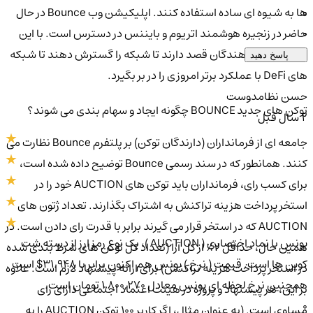
0
ها به شیوه ای ساده استفاده کنند. اپلیکیشن وب Bounce در حال
0
حاضر در زنجیره هوشمند اتریوم و بایننس در دسترس است. با این
حال، توسعه دهندگان قصد دارند تا شبکه را گسترش دهند تا شبکه
پاسخ دهید
های DeFi با عملکرد برتر امروزی را در بر بگیرد.
حسن نظامدوست
توکن های جدید BOUNCE چگونه ایجاد و سهام بندی می شوند؟
2 سال قبل
جامعه ای از فرمانداران (دارندگان توکن) بر پلتفرم Bounce نظارت می
کنند. همانطور که در سند رسمی Bounce توضیح داده شده است،
برای کسب رای، فرمانداران باید توکن های AUCTION خود را در
استخر پرداخت هزینه تراکنش به اشتراک بگذارند. تعداد ژتون های
AUCTION که در استخر قرار می گیرند برابر با قدرت رای دادن است. در
بونس با نماد اختصاری ( AUCTION )، یک نوع رمز ارز از دسته شت
همین حال، حداقل 2٪ از کل آرا (تعداد کل توکن های شرط بندی شده
کوین ها است. قیمت ( نرخ ) بونس هم اکنون برابر با 31.948$ است
در استخر پرداخت هزینه تراکنش) برای ارائه پیشنهاد لازم است. علاوه
همچنین نرخ لحظه ای بونس معادل 1,800,270 تومان است.
بر این، هر پیشنهاد و پروژه در هیئت اعتماد اجتماعی دارای رای
0
مساوی است. (به عنوان مثال، اگر کاربر 100 توکن AUCTION را به