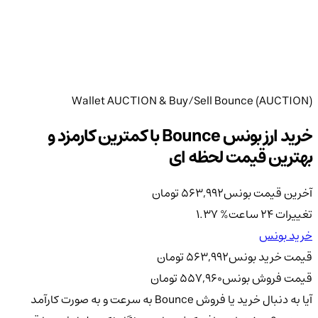
Wallet AUCTION & Buy/Sell Bounce (AUCTION)
خرید ارز بونس Bounce با کمترین کارمزد و
بهترین قیمت لحظه ای
آخرین قیمت بونس
563,992
تومان
تغییرات 24 ساعت
%
1.37
خرید بونس
قیمت خرید بونس
563,992
تومان
قیمت فروش بونس
557,960
تومان
آیا به دنبال خرید یا فروش Bounce به سرعت و به صورت کارآمد