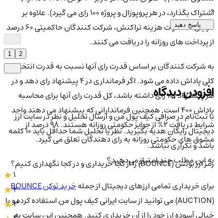
0
اشتراک بگذارد، در هر پروپوزال و پروژه 100 رای می گیرد). علاوه بر
مزایای مخاطرات هزینه تراکنش، شرکت کنندگان حاکمیتی 60 درصد
پاسخ دهید
از پرداخت های روزانه را دریافت می کنند.
1
2
به شرکت کنندگان بر اساس قدرت رای آنها نسبت به قدرت انتخاباتی
کلی پاداش داده می شود. اگر فرمانداری در 4 پیشنهاد رای دهد و در
افزودن دیدگاه
هر پیشنهاد 100 رای داشته باشد، کل قدرت رای آنها برای محاسبه
پاداش 400 است. همچنین فرماندارانی که پیشنهاد می دهند واجد
با ثبت‌نام در صرافی کیف پول من و ارسال تحلیل و نظر در سایت ارز
شرایط دریافت 2% از جوایز حکومتی روزانه هستند. 98 درصد از
دیجیتال رایگان هدیه بگیرید. نظر یا تحلیل شما حداقل باید ۱۰ کلمه
مشوق های حکومتی روزانه به رای دهندگان تعلق می گیرد.
باشد و تکراری نباشد.
به این مطلب چند امتیاز می‌دهید؟
رمز ارز بونس (BOUNCE) را از کجا خریداری و در کجا نگهداری کنیم؟
1
برای خریداری تمامی ارزهای دیجیتال از جمله
خرید توکن BOUNCE
2
(AUCTION) می توانید از سایت ایرانی کیف پول من استفاده کرده و با
3
خیالی آسوده ارز خود را از آن خریداری کنید. همچنین این سایت به