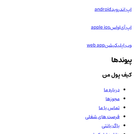
اپ اندروید
android
اپ آی‌او‌اس
apple ios
وب اپلیکیشن
web app
پیوندها
کیف پول من
درباره ما
مجوزها
تماس با ما
فرصت های شغلی
باگ بانتی