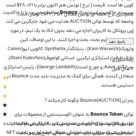
کوین ها است. قیمت ( نرخ ) بونس هم اکنون برابر با 28.061$ است
سیستم حاکمیت غیرمتمرکز
Bounce
ساختار مدیریت را با حاکمیت
همچنین نرخ لحظه ای بونس معادل 1,623,357 تومان است.
جامعه که توسط توکن AUCTION هدایت می شود جایگزین می کند.
0
این پروتکل به کاربران اجازه می دهد بدون اتکا به یک تیم، در مورد
0
تغییرات پلت فرم بحث، بحث و اجرا کنند. با این اوصاف، کین
پاسخ دهید
وارویک(Kain Warwick) ، بنیانگذار Synthetix; کالوین لیو(Calvin
Liu)، طرفدار استراتژی ترکیبی. استانی کولچوف(Stani Kulechov)،
رضا شیزری
بنیانگذار Aave; و جورج لمبث(George Lambeth)، رئیس استراتژی
2 سال قبل
متعادل کننده، همگی برای کمک به مدیریت بلند مدت Bounce در
دسترس هستند.
رمز ارز Bounce(AUCTION) چگونه کار میکند؟
توکن
Bounce Token
به عنوان اکوسیستمی از محصولات برای
ارز دیجیتال بونس که برای سرعت بخشیدن به تراکنش ها ایجاد شده
تطبیق فعالیت های اقتصادی عمل می کند. کاربران می توانند از
است و بهترین صرافی برای خرید آن صرافی کیف پول من است
ابزارهای شبکه برای ساخت، طراحی، اتصال، جمع آوری و تجارت NFT