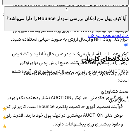
توکن
AUCTION
توکن ابزاری برای شبکه Bounce Token است.
4
AUCTION یک توکن ERC-20 است که بر روی بلاک چین اتریوم زندگی
آیا کیف پول من امکان بررسی نمودار Bounce را دارا می‌باشد؟
می کند. برای ارسال ارزش و تعامل با ویژگی‌های Bounce استفاده
می‌شود. می‌توانید از AUCTION برای پرداخت هزینه‌ها، میزبانی
مشاهده همه سوالات
حراج‌ها، ایجاد NFT و ارسال ارزش به صورت جهانی استفاده کنید.
توکن عملیات را آسان‌تر می‌کند و در عین حال قابلیت و تشخیص
دیدگاه‌های کاربران
ارزش را در پلتفرم اضافه می‌کند. هیچ ارزش پولی برای توکن
AUCTION وجود ندارد. در زیر برخی از کاربردهای توکن آورده شده
تا کنون 5 کاربر در مورد
بونس
دیدگاه و تحلیل ثبت کرده اند
است:
صمد كشاورزي
رای گیری حکومتی: هر توکن AUCTION نشان دهنده یک رای در
1 سال قبل
فرآیند تصمیم گیری حاکمیت پلتفرم Bounce است. کاربرانی که
توکن های AUCTION بیشتری در کیف پول خود دارند، قدرت رای
و نفوذ بیشتری روی پیشنهادات دارند.