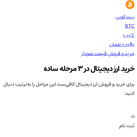
بیت کوین
اتر
TH
BTC
00%
0.00%
0 تومان
0.00$
0 تومان
0$
خرید و فروش
قیمت
نمودار
خر
خرید ارز دیجیتال در 3 مرحله ساده
برای خرید و فروش ارز دیجیتال کافی‌ست این مراحل را به‌ترتیب دنبال
کنید:
01
ثبت نام