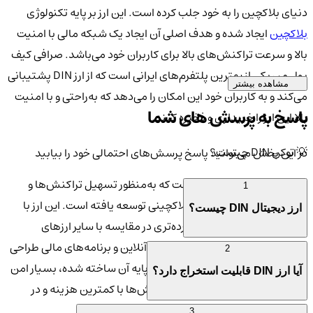
دنیای بلاکچین را به خود جلب کرده است. این ارز بر پایه تکنولوژی
بلاکچین
ایجاد شده و هدف اصلی آن ایجاد یک شبکه مالی با امنیت
بالا و سرعت تراکنش‌های بالا برای کاربران خود می‌باشد. صرافی کیف
پول من یکی از بهترین پلتفرم‌های ایرانی است که از ارز DIN پشتیبانی
مشاهده بیشتر
می‌کند و به کاربران خود این امکان را می‌دهد که به‌راحتی و با امنیت
پاسخ به پرسش های شما
بالا این ارز را خریداری و ذخیره کنند.
💡 توکن DIN چیست؟
در این بخش می‌توانید پاسخ پرسش‌های احتمالی خود را بیابید
توکن DIN یک ارز دیجیتال است که به‌منظور تسهیل تراکنش‌ها و
1
خدمات مالی در شبکه‌های بلاکچینی توسعه یافته است. این ارز با
ارز دیجیتال DIN چیست؟
هدف ارائه قابلیت‌های گسترده‌تری در مقایسه با سایر ارزهای
دیجیتال، به‌ویژه در حوزه پرداخت‌های آنلاین و برنامه‌های مالی طراحی
2
شده است. شبکه‌ای که توکن DIN بر پایه آن ساخته شده، بسیار امن
آیا ارز DIN قابلیت استخراج دارد؟
و سریع است که باعث می‌شود تراکنش‌ها با کمترین هزینه و در
کوتاه‌ترین زمان ممکن انجام شوند.
3