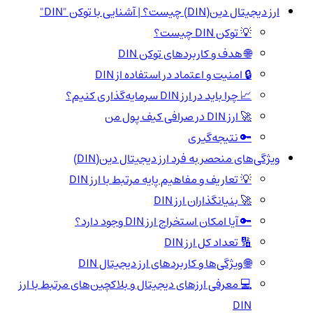
ارز دیجیتال دین(DIN) چیست؟ | آشنایی با توکن "DIN"
💡 توکن DIN چیست؟
🌐 هدف و کاربردهای توکن DIN
🔒 امنیت و اعتماد در استفاده از DIN
📈 چرا باید در ارز DIN سرمایه‌گذاری کنیم؟
🚀 ارز DIN در صرافی کیف پول من
🔑 نتیجه‌گیری
ویژگی‌های منحصر به فرد ارز دیجیتال دین(DIN)
💡 تعاریف و مفاهیم پایه مرتبط با ارز DIN
🚀 بنیانگذاران ارز DIN
🔑 آیا امکان استخراج ارز DIN وجود دارد؟
🔢 تعداد کل ارز DIN
🌐 ویژگی‌ها و کاربردهای ارز دیجیتال DIN
💻 معرفی ارزهای دیجیتال و بلاکچین‌های مرتبط با ارز
DIN