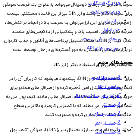
خرید گیفت کارت
سرمایه‌گذاری در ارزهای دیجیتال می‌تواند به‌عنوان یک فرصت سودآور
خدمات پرداخت
برای سرمایه‌گذاران باشد و ارز DIN نیز از این قاعده مستثنی نیست.
ایرانسل
از مهم‌ترین مزایای این ارز می‌توان به سرعت بالا در انجام تراکنش‌ها،
همراه اول
هزینه‌های پایین، امنیت بالا، و پشتیبانی از بلاکچین‌های متعدد
ارزهای پیش لیست
اشاره کرد. ارز DIN با هدف تسهیل پرداخت‌های آنلاین و جذب کاربران
سرویس های API
در بازارهای مالی دیجیتال، به‌طور گسترده‌ای در حال توسعه است.
پیوندهای مهم
💡 راهکارهایی برای استفاده بهتر از ارز DIN
قیمت طلا امروز
برای استفاده بهینه از ارز DIN، پیشنهاد می‌شود که کاربران آن را در
ساخت NFT
کیف پول‌های دیجیتال امن ذخیره کرده و از صرافی‌های معتبر برای
آموزش خرید ارز دیجیتال
خرید و فروش آن استفاده کنند. صرافی‌هایی مانند کیف پول من به
قیمت تتر
شما این امکان را می‌دهند که با کمترین کارمزد و بالاترین سطح
قیمت بیت کوین
امنیت ارز DIN را خریداری کرده و مدیریت کنید.
قیمت اتریوم
آموزش ثبت نام و خرید ارز دیجیتال دین(DIN) از صرافی "کیف پول
قیمت تترگلد