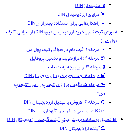
🔒 امنیت ارز DIN
🌟 مزایای ارز دیجیتال DIN
💡 راهکارهایی برای استفاده بهتر از ارز DIN
آموزش ثبت نام و خرید ارز دیجیتال دین(DIN) از صرافی "کیف
پول من"
📌 مرحله 1: ثبت نام در صرافی کیف پول من
💳 مرحله 2: احراز هویت و تکمیل پروفایل
🔒 مرحله 3: واریز وجه به حساب
🛒 مرحله 4: جستجو و خرید ارز دیجیتال DIN
🔑 مرحله 5: نگهداری ارز در کیف پول امن "کیف پول
من"
🔄 مرحله 6: فروش یا تبدیل ارز دیجیتال DIN
✅ نکات امنیتی در خرید و نگهداری ارز DIN
📊 تحلیل نوسانات و پیش‌بینی آینده قیمت ارز دیجیتال DIN
🔮 آینده ارز دیجیتال DIN