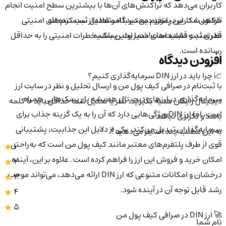
کاربران می‌دهد که تراکنش‌های آن‌ها با بیشترین سطح امنیت انجام
تا کنون 0 کاربر در مورد
دین
دیدگاه و تحلیل ثبت کرده اند
خواهد شد. این پلتفرم معتبر با استفاده از سیستم‌های امنیتی
نظری ثبت نشده است!
شما اولین باشید
قدرتمند و قابلیت‌های مدیریت ریسک، خطرات امنیتی را به حداقل
رسانده است.
افزودن دیدگاه
📈 چرا باید در ارز DIN سرمایه‌گذاری کنیم؟
با ثبت‌نام در صرافی کیف پول من و ارسال تحلیل و نظر در سایت ارز
سرمایه‌گذاری در ارزهای دیجیتال همیشه با ریسک‌هایی همراه
دیجیتال رایگان هدیه بگیرید. نظر یا تحلیل شما حداقل باید ۱۰ کلمه
است، اما ارز DIN ویژگی‌هایی دارد که آن را به یک گزینه جذاب برای
باشد و تکراری نباشد.
سرمایه‌گذاران تبدیل می‌کند. یکی از دلایل این جذابیت، پشتیبانی
به این مطلب چند امتیاز می‌دهید؟
قوی از طرف پلتفرم‌های معتبر مانند کیف پول من است که به‌راحتی
1
امکان خرید و فروش این ارز را فراهم کرده است. علاوه بر این، آینده
2
درخشان و امکانات متنوعی که ارز DIN ارائه می‌دهد، می‌تواند موجب
3
رشد قابل توجه آن در آینده شود.
4
5
🚀 ارز DIN در صرافی کیف پول من
نام شما