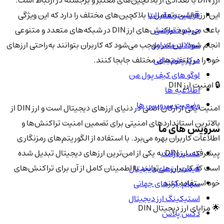
ارز DIN با تعدادی از بلاکچین‌های معتبر و برجسته در ارتباط است.
قوانین و مقررات
این ارز قابلیت تعامل با بلاکچین‌های مختلف را دارد که این ویژگی
حریم خصوصی
باعث می‌شود تراکنش‌های ارز DIN در شبکه‌های متعدد و متنوعی
سوالات متداول
انجام شود. این امر موجب می‌شود که کاربران بتوانند به‌راحتی ارزهای
مرکز پشتیبانی
خود را در پلتفرم‌های مختلف جابجا کنند.
لوگو های کیف پول من
🔒 امنیت ارز DIN
اطلاعیه ها
وضعیت سرویس ها
امنیت یکی از ارکان اصلی در دنیای ارزهای دیجیتال است و ارز DIN از
بالاترین استانداردهای امنیتی برای تضمین امنیت تراکنش‌ها و
سرویس های ما
اطلاعات کاربران بهره می‌برد. با استفاده از الگوریتم‌های رمزنگاری
پیشرفته، ارز DIN به یکی از امن‌ترین ارزهای دیجیتال تبدیل شده
کسب درآمد
است که کاربران می‌توانند با اطمینان کامل از آن برای تراکنش‌های
قیمت ارزهای دیجیتال
خود استفاده کنند.
سهام بازارهای جهانی
استیکینگ ارز دیجیتال
🌟 مزایای ارز دیجیتال DIN
دکس پلاس