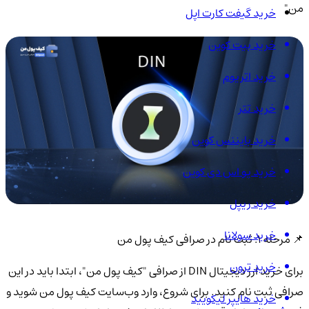
من"
خرید گیفت کارت اپل
خرید بیت کوین
خرید اتریوم
خرید تتر
خرید بایننس کوین
خرید یو اس دی کوین
خرید ریپل
خرید سولانا
📌 مرحله 1: ثبت نام در صرافی کیف پول من
خرید ترون
برای خرید ارز دیجیتال DIN از صرافی "کیف پول من"، ابتدا باید در این
صرافی ثبت نام کنید. برای شروع، وارد وب‌سایت کیف پول من شوید و
خرید هایپر لیکویید