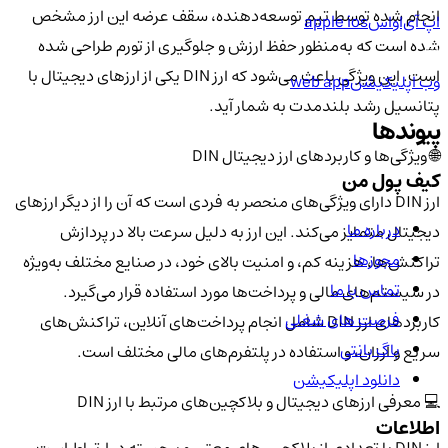
انجام شده توسط تیم توسعه‌دهنده، سقف عرضه این ارز مشخص
اپ آی‌او‌اس
apple ios
شده است که به‌منظور حفظ ارزش و جلوگیری از تورم طراحی شده
است. این ویژگی باعث می‌شود که ارز DIN یکی از ارزهای دیجیتال با
وب اپلیکیشن
web app
پتانسیل رشد بلندمدت به شمار آید.
پیوندها
🌐 ویژگی‌ها و کاربردهای ارز دیجیتال DIN
کیف پول من
ارز DIN دارای ویژگی‌های منحصر به فردی است که آن را از دیگر ارزهای
درباره ما
دیجیتال متمایز می‌کند. این ارز به دلیل سرعت بالا در پردازش
مجوزها
تراکنش‌ها، هزینه کم، و امنیت بالای خود، در صنایع مختلف به‌ویژه
تماس با ما
در سیستم‌های مالی و پرداخت‌ها مورد استفاده قرار می‌گیرد.
فرصت های شغلی
کاربردهای ارز DIN شامل انجام پرداخت‌های آنلاین، تراکنش‌های
باگ بانتی
سریع و ارزان، و استفاده در پلتفرم‌های مالی مختلف است.
دانلود اپلیکیشن
💻 معرفی ارزهای دیجیتال و بلاکچین‌های مرتبط با ارز DIN
اطلاعات