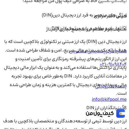
آینده‌دار، همین حالا به صرافی کیف پول من مراجعه کنید!
ویژگی‌های منحصر به فرد ارز دیجیتال دین(DIN)
آدرس دفتر مرکزی
💡 تعاریف و مفاهیم پایه مرتبط با ارز DIN
مشهد، بلوار هفتم تیر، مجتمع تجاری آرمیتاژ
ارز دیجیتال دین (DIN) یک ارز مبتنی بر تکنولوژی بلاکچین است که با
هدف ارائه یک سیستم مالی سریع، امن و شفاف طراحی شده است.
شماره مرکز پشتیبانی مشتریان
این ارز از الگوریتم‌های پیشرفته رمزنگاری برای تأمین امنیت و
021-91098404
پایداری تراکنش‌ها استفاده می‌کند و به‌عنوان یک ابزار مالی دیجیتال
در معاملات آنلاین کاربرد دارد. DIN به‌طور خاص برای بهبود تجربه
مالی و پرداخت‌های دیجیتال با کمترین هزینه و زمان طراحی شده
پست الکترونیکی
است.
info@kifpool.me
🚀 بنیانگذاران ارز DIN
ارز دین توسط تیمی از توسعه‌دهندگان و متخصصان بلاکچین با هدف