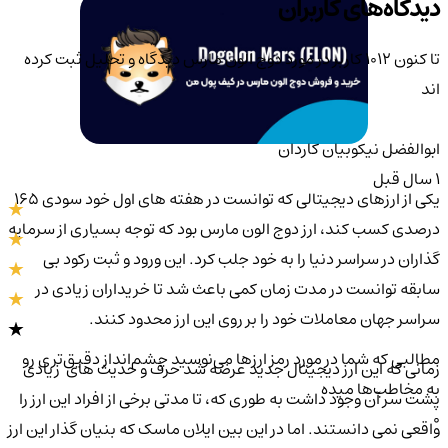
دیدگاه‌های کاربران
تا کنون 1012 کاربر در مورد
دوج الون مارس
دیدگاه و تحلیل ثبت کرده
اند
ابوالفضل نيكوبيان كاردان
1 سال قبل
یکی از ارزهای دیجیتالی که توانست در هفته های اول خود سودی 165
درصدی کسب کند، ارز دوج الون مارس بود که توجه بسیاری از سرمایه
گذاران در سراسر دنیا را به خود جلب کرد. این ورود و ثبت رکود بی
سابقه توانست در مدت زمان کمی باعث شد تا خریداران زیادی در
سراسر جهان معاملات خود را بر روی این ارز محدود کنند.
مطالبی که شما در مورد رمز ارزها می‌نوسید چشم‌انداز دقیق‌تری رو
زمانی که این ارز دیجیتال جدید عرضه شد حرف و حدیث های زیادی
به مخاطب‌ها میده
پشت سر آن وجود داشت به طوری که، تا مدتی برخی از افراد این ارز را
0
واقعی نمی دانستند. اما در این بین ایلان ماسک که بنیان گذار این ارز