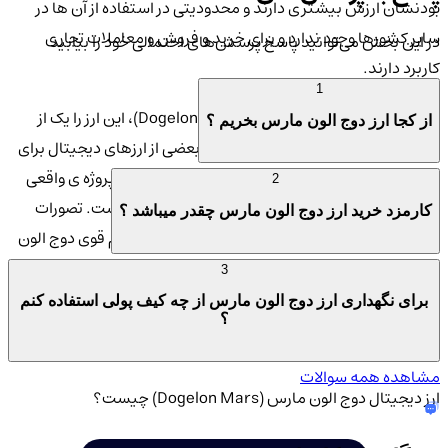
بودنشان ارزش بیشتری دارند و محدودیتی در استفاده از آن ها در
سایر کشورها وجود ندارد و برای خرید و فروش و معاملات تجاری
در این بخش می‌توانید پاسخ پرسش‌های احتمالی خود را بیابید
کاربرد دارند.
1
اما در این بین تیم ارز دوج الون مارس (Dogelon)، این ارز را یک از
از کجا ارز دوج الون مارس بخریم ؟
ارزهای رایج جهانی معرفی کرد. در واقع بعضی از ارزهای دیجیتال برای
سرگرمی و بازی ساخته شده اند. اما ارز دوج الون یک پروژه ی واقعی
2
است که هر روز به سرعت در حال پیشرفت و نوآوری است. تصورات
کارمزد خرید ارز دوج الون مارس چقدر میباشد ؟
منفی و مثبت زیادی در خصوص این ارز وجود دارد. تیم قوی دوج الون
مارس در تلاش است تا اعتبار خود را در سطح جهانی تقویت کند و بر
3
روی ادعای واقعی بودن خود پایدار بماند.
برای نگهداری ارز دوج الون مارس از چه کیف پولی استفاده کنم
؟
مشاهده همه سوالات
ارز دیجیتال دوج الون مارس (Dogelon Mars) چیست؟