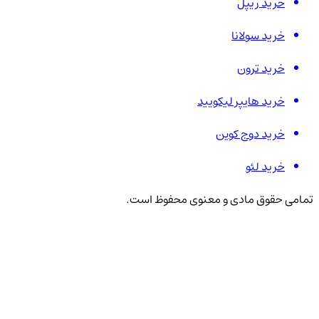
خرید ریپل
خرید سولانا
خرید ترون
خرید هایپر لیکویید
خرید دوج کوین
خرید لئو
تمامی حقوق مادی و معنوی محفوظ است.