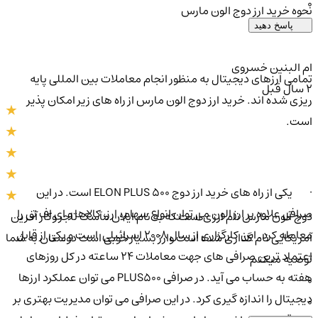
0
نحوه خرید ارز دوج الون مارس
پاسخ دهید
ام البنین خسروی
تمامی ارزهای دیجیتال به منظور انجام معاملات بین المللی پایه
2 سال قبل
ریزی شده اند. خرید ارز دوج الون مارس از راه های زیر امکان پذیر
است.
· یکی از راه های خرید ارز دوج ELON PLUS 500 است. در این
صرافی علاوه بر ارز الون می توان انواع سهام، ارز، کالاها و ای اف تی را
دوج آلون مارس نام ارزی است که به نام ایلان مآسک تاجر وکار آفرین
معامله کرد. این کارگزاری از سال 2008 اسرائیلی است و یکی از قابل
آمریکایی نام گذاری شده است وارز بسیار خوبی است دوستان به شما
اعتماد ترین صرافی های جهت معاملات 24 ساعته در کل روزهای
توصیه میکنم
هفته به حساب می آید. در صرافی PLUS500 می توان عملکرد ارزها
0
دیجیتال را اندازه گیری کرد. در این صرافی می توان مدیریت بهتری بر
0