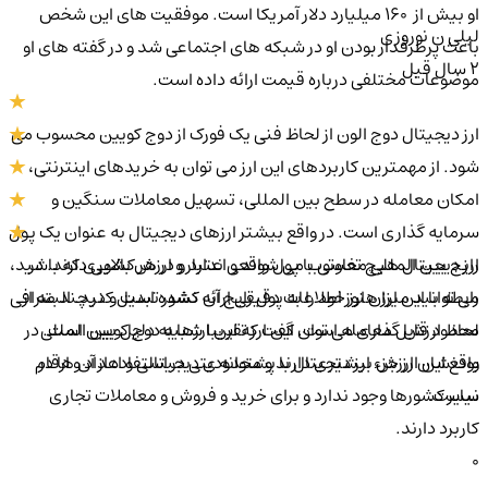
او بیش از 160 میلیارد دلار آمریکا است. موفقیت های این شخص
لیلی ن نوروزی
باعث پرطرفدار بودن او در شبکه های اجتماعی شد و در گفته های او
2 سال قبل
موضوعات مختلفی درباره قیمت ارائه داده است.
ارز دیجیتال دوج الون از لحاظ فنی یک فورک از دوج کویین محسوب می
شود. از مهمترین کاربردهای این ارز می توان به خریدهای اینترنتی،
امکان معامله در سطح بین المللی، تسهیل معاملات سنگین و
سرمایه گذاری است. در واقع بیشتر ارزهای دیجیتال به عنوان یک پول
ارز دیجیتال هیچ تفاوتی با پول واقعی ندارد و در هر کشوری که باشید،
رایج بین المللی محسوب می شوند و اعتبار و ارزش بالایی دارند. در
می توانید میزان ارز خود را به پول رایج آن کشور تبدیل کنید. البته از
رابطه با این ارز هنوز اطلاعات دقیقی ارائه نشده است و در چند صرافی
لحاظ ارزش گذاری می توان گفت که این ارزها به دلیل بین المللی
محدود قابل معامله است. این ارز تقریبا شبیه دوج کویین است. در
بودنشان ارزش بیشتری دارند و محدودیتی در استفاده از آن ها در
واقع این ارز جزء ارز دیجیتال با پشتوانه ی دیجیتالی و اعداد و ارقام
سایر کشورها وجود ندارد و برای خرید و فروش و معاملات تجاری
نیست.
کاربرد دارند.
0