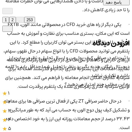
روی قیمت ها داشت و با دادن هشدارهایی می توان خطرات معامله
پاسخ دهید
را تا حد زیادی کاهش داد.
1
2
...
253
· یکی دیگر از راه های خرید CFD در محصولاتی مانند الون، FXTB
است که این مکان، بستری مناسب برای نظارت و آموزش به حساب
افزودن دیدگاه
می آید. با استفاده از این بستر می توان کاربران را مطلع کرد. با این
پلتفرم می توانید محصولات CFD را با انواع سهام در حال ظهور، سهام،
با ثبت‌نام در صرافی کیف پول من و ارسال تحلیل و نظر در سایت ارز
ارزهای خارجی و کالاها و سی اف دی در دارایی های رمزنگاری معامله
دیجیتال رایگان هدیه بگیرید. نظر یا تحلیل شما حداقل باید ۱۰ کلمه
نمایید. امکانات این بستر به قدری جذاب و قدرتمند است که برای
باشد و تکراری نباشد.
سرمایه گذاران امکان انجام معامله را فراهم می کند. همچنین برای
به این مطلب چند امتیاز می‌دهید؟
اولین سرمایه گذاری رمزنگاری شده یک پلتفرم پرقدرت است.
1
· در حال حاضر صرافی ZT یکی از فعال ترین صرافی ها برای معامله
2
و تشکیل کیف پول دوج الون به حساب می آید که به طور میانگین
3
32.43 درصد از حجم معاملات روزانه این ارز را به خود اختصاص داده
4
است.
5