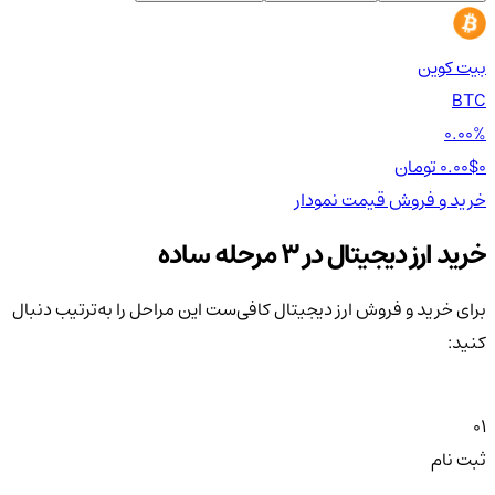
بیت کوین
اتر
TH
BTC
00%
0.00%
0 تومان
0.00$
0 تومان
0$
خرید و فروش
قیمت
نمودار
خر
خرید ارز دیجیتال در 3 مرحله ساده
برای خرید و فروش ارز دیجیتال کافی‌ست این مراحل را به‌ترتیب دنبال
کنید:
01
ثبت نام