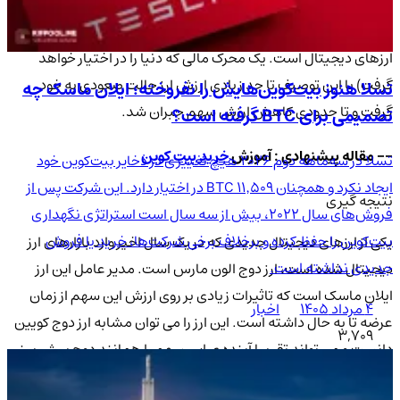
های مربوط به این سهم برای جبران ارزش سهم تلاش کند. به طوری
که در یکی از توییت های ایلان ماسک گفته شد که ( داج کویین آینده ی
ارزهای دیجیتال است. یک محرک مالی که دنیا را در اختیار خواهد
گرفت) با این توصیف تا حد زیادی ارزش ارز حالت صعودی به خود
تسلا هنوز بیت‌کوین‌هایش را نفروخته؛ ایلان ماسک چه
گرفت و تا حدودی کاهش ارزش سهم جبران شد.
تصمیمی برای BTC گرفته است؟
-- مقاله پیشنهادی : آموزش
خرید بیت کوین
تسلا در سه‌ماهه دوم ۲۰۲۶ هیچ تغییری در ذخایر بیت‌کوین خود
ایجاد نکرد و همچنان ۱۱٬۵۰۹ BTC در اختیار دارد. این شرکت پس از
نتیجه گیری
فروش‌های سال ۲۰۲۲، بیش از سه سال است استراتژی نگهداری
بیت‌کوین را حفظ کرده و برخلاف برخی شرکت‌ها، خرید یا فروش
یکی از ارزهای دیجیتال جدیدی که در یک سال اخیر وارد بازارهای ارز
جدیدی نداشته است.
دیجیتال شده است، ارز دوج الون مارس است. مدیر عامل این ارز
ایلان ماسک است که تاثیرات زیادی بر روی ارزش این سهم از زمان
۴ مرداد ۱۴۰۵
اخبار
عرضه تا به حال داشته است. این ارز را می توان مشابه ارز دوج کویین
3,709
دانست و می تواند تقریبا آینده ی این سهم را همانند دوج پیش بینی
کرد. از آنجا که داده های زیادی برای تحلیل این سهم در دسترس