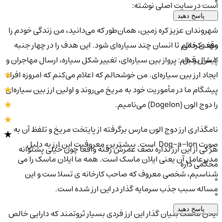
0
است در سایت اصلی نوشته:
پاسخ دهید
شهروندان عزیز کره زمین، همان‌طور که می‌دانید، من زندگی خودم را
مهدی خانی
وقف کرده‌ام تا انسان چند سیاره‌ای شود. این هدف را در چهار جنبه
2 سال قبل
پیش برده‌ام: پرواز بین سیاره‌ای، تغییر شکل سیاره، ارسال مهاجران و
ایجاد ارز بین سیاره‌ای. من خوشحالم که اعلام می‌کنم که امروزه افراد
پیشگام ما در مأموریت خود به مریخ می‌روند و اولین ارز بین سیاره‌ای
را دوج الون (Dogelon) می‌نامیم.
نامگذاری ارز دوج الون مارس برگرفته از پایتخت مریخ و تلفظ آن به
صورت Dog-a-lon است. بیشترین معروفیت این ارز به دلیل
هر کی از این ارز نداره نصف عمرش رفته واقعا چون خیلی پشتوانه
مدیرعامل آن یعنی ایلان ماسک است. همه ما ایلان ماسک را می
محکمی داره
شناسیم، شخصی معروف که صاحب کارخانه ی تسلا ست و این
0
مساله سبب جذب سرمایه گذار در این ارز شده است.
0
پاسخ دهید
ایلان ماسک بنیان گذار این ارز فردی بسیار ثروتمند که دارایی خالص