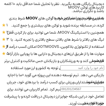
دیجیتال رایگان هدیه بگیرید. نظر یا تحلیل شما حداقل باید ۱۰ کلمه
کاربردهای توکن MOOV
باشد و تکراری نباشد.
به این مطلب چند امتیاز می‌دهید؟
شما می توانید روی عملکرد خود با توکن های
MOOV
شرط بندی
1
کرده، در مسابقه برنده شوید و توکن های بیشتری را جمع کنید.
2
همچنین با استیکینگ MOOV، شما می توانید برای باز کردن قفل
3
لیگ های بالاتر با شرط های بالاتر، سطح بالاتری را تجربه کنید. با
4
استفاده از تکنولوژی بلاکچین، DOTMOOVS امکان کسب درآمد از
5
مهارت ها را از طریق ارزهای دیجیتال و دارایی ها با پویایی بازار آزاد
نام شما
فراهم می کند و به ورزشکاران و بازیکنان حس مالکیت و کنترل برتر
را با دسترسی دموکراتیک بدون توجه به کشور و ارز مورد استفاده
بازیکن می دهد. تیم توسعه دهنده این پروژه می گوید «ما با اجازه
موبایل شما
دادن به دوستداران ورزش برای کسب درآمد با بردهای خود، جریان
های درآمد جدیدی ایجاد خواهیم کرد. تمام کاربران می توانند برای
تعامل خود در این شبکه جوایز ارز دیجیتال دریافت کرده و با پیشرفت
جایزه مورد نظر
خود NFT به دست آورند.