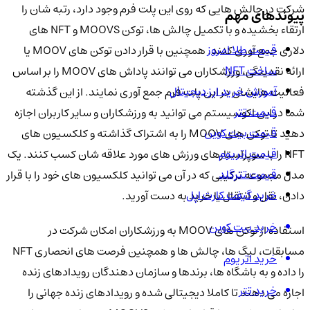
شرکت در چالش هایی که روی این پلت فرم وجود دارد، رتبه شان را
پیوندهای مهم
ارتقاء بخشیده و با تکمیل چالش ها، توکن MOOVS و NFT های
قیمت طلا امروز
دلاری جمع آوری کنند. همچنین با قرار دادن توکن های MOOV یا
ساخت NFT
ارائه نقدینگی، ورزشکاران می توانند پاداش های MOOV را بر اساس
آموزش خرید ارز دیجیتال
فعالیت هایشان در این پلت فرم جمع آوری نمایند. از این گذشته
قیمت تتر
شما در این اکوسیستم می توانید به ورزشکاران و سایر کاربران اجازه
قیمت بیت کوین
دهید تا توکن های MOOV را به اشتراک گذاشته و کلکسیون های
قیمت اتریوم
NFT را با سوپراستارهای ورزش های مورد علاقه شان کسب کنند. یک
قیمت تترگلد
مدل مجموعه ترکیبی که در آن می توانید کلکسیون های خود را با قرار
خرید گیفت کارت اپل
دادن، نقل و انتقال یا خرید به دست آورید.
خرید بیت کوین
استفاده از توکن های MOOV به ورزشکاران امکان شرکت در
مسابقات، لیگ ها، چالش ها و همچنین فرصت های انحصاری NFT
خرید اتریوم
را داده و به باشگاه ها، برندها و سازمان دهندگان رویدادهای زنده
خرید تتر
اجازه می دهند تا کاملا دیجیتالی شده و رویدادهای زنده جهانی را