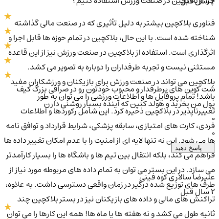
چرا از بلاکچین در صنعت ورزش استفاده کنیم؟
2 سال قبل
فناوری بلاکچین بیشتر به دلیل تأثیری که در صنعت مالی گذاشته
شناخته شده است. با این حال، بلاکچین در تمام حوزه ها قابل اجرا و
اثرگذاری است. استفاده از بلاکچین در صنعت ورزش نیز از این قاعده
مستثنی نیست و تجربه طرفداران را دوباره به تصویر می کشد.
بلاکچین می تواند در صنعت ورزش برای بازیکنان و ورزشکاران مفید
شت کوین های پرطرفدار و محبوب خودتون رو در صرافی بزرگ کیف
باشد! تمام پروفایل ها و اطلاعات ورزشی را می توان به طور
پول من بخرید و هولد کنین که آینده بسیار روشنی دارن
تغییرناپذیر در بلاکچین ذخیره کرد. این شامل رکوردها و اطلاعات
0
فردی، کارت های امتیازی، سابقه پزشکی، شرایط قرارداد و توافق نامه
0
ها می شود. این نه تنها لایه ای از امنیت را با عدم امکان تغییر داده ها
پاسخ دهید
فراهم می کند، بلکه انتقال بین تیم ها و باشگاه ها را بسیار کارآمدتر
می سازد. در این بستر می توان به تمام داده های مربوطه مورد نیاز از
علیرضا سالاری کوه فینی
طرف های توزیع شده درگیر در زمان واقعی دسترسی داشت. به علاوه،
2 سال قبل
تراکنش های مالی و داده های بازیکنان نیز در بستر بلاکچین چند
ثانیه طول می کشد و نه هفته ها یا ماه ها! همه این کارها را می توان