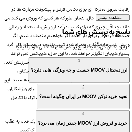
رقابت نیروی محرکه ای برای تکامل فردی و پیشرفت مهارت ها در
ورزش است. با این حال، همان طور که هر کسی که ورزش می کند می
مشاهده بیشتر
داند، حداقل چیزی که برای کسب درآمد از ورزش، استعداد و زمانی
پاسخ به پرسش های شما
است که فرد از آن برخوردار است. اگر بخواهیم منصف باشیم، اگر
ورزش با سرمایه گذاری همراه شود کسب نتیجه در عملکرد کلی فرد
در این بخش می‌توانید پاسخ پرسش‌های احتمالی خود را بیابید
بسیار هیجان انگیزتر خواهد شد. با این حال، هیچکس نمی تواند
ورزشکاران را برای سرمایه گذاری یا عدم سرمایه گذاری سرزنش کند.
1
اغلب ورزشکاران نیازمند آموزش، خرید تجهیزات، اجاره مکان،
ارز دیجیتال MOOV چیست و چه ویژگی هایی دارد؟
پرداخت هزینه اشتراک ماهانه و هزینه های سفر و غیره هستند. این
مسیر، یک راه طولانی و پرهزینه برای پایداری ورزش برای ورزشکاران
2
حرفه ای و آماتور است که در نهایت آن ها را به سمت ترک یا تکامل
نحوه خرید توکن MOOV در ایران چگونه است؟
آهسته مسیرشان سوق می دهد.
3
اما قبل از پرداختن به سرمایه گذاری در ورزش، باید یک قدم به عقب
خرید و فروش ارز MOOV چقدر زمان می برد؟
برداریم و چالش های اصلی محدودکننده رقابت را درک کنیم.