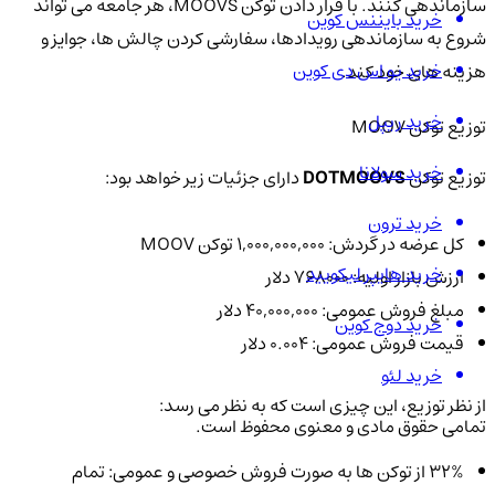
سازماندهی کنند. با قرار دادن توکن MOOVS، هر جامعه می تواند
خرید بایننس کوین
شروع به سازماندهی رویدادها، سفارشی کردن چالش ها، جوایز و
خرید یو اس دی کوین
هزینه های خود کند.
خرید ریپل
توزیع توکن MOOV
خرید سولانا
توزیع توکن
DOTMOOVS
دارای جزئیات زیر خواهد بود:
خرید ترون
کل عرضه در گردش: 1,000,000,000 توکن MOOV
خرید هایپر لیکویید
ارزش بازار اولیه: 768000 دلار
مبلغ فروش عمومی: 40,000,000 دلار
خرید دوج کوین
قیمت فروش عمومی: 0.004 دلار
خرید لئو
از نظر توزیع، این چیزی است که به نظر می رسد:
تمامی حقوق مادی و معنوی محفوظ است.
32% از توکن ها به صورت فروش خصوصی و عمومی: تمام