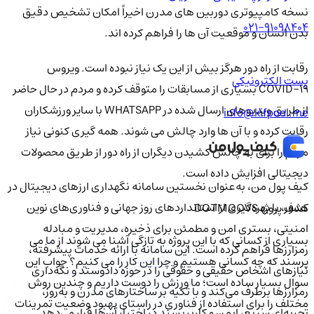
نسخه کامپیوتری دوربین های مدرن اخیراً امکان تشخیص دقیق
021-91098404
بدن انسان و موقعیت آن ها را فراهم کرده اند.
رقابت از راه دور هرگز بیش از این یک نیاز نبوده است. ویروس
پست الکترونیکی
COVID-19 بسیاری از مسابقات را متوقف کرده و مردم در حال حاضر
از طریق ویدیوهای ارسال شده در WHATSAPP با سایر ورزشکاران
info@kifpool.me
رقابت کرده و با آن ها وارد چالش می شوند. همه گیری کنونی نیاز
مردم را برای به چالش کشیدن دیگران از راه دور از طریق محصولات
دیجیتالی افزایش داده است.
کیف‌ پول من، به‌عنوان نخستین سامانه نگهداری ارزهای دیجیتال در
کشور، با بهره‌گیری از استانداردهای روز جهانی و فناوری‌های نوین
هدف پروژه DOTMOOVS
امنیتی، بستری امن و مطمئن برای ذخیره، مدیریت و مبادله
بسیاری از کسانی که با این پروژه به تازگی آشنا می شوند از ما می
رمزارزها فراهم کرده است. این سامانه با ارائه خدمات پیشرفته،
پرسند که چه کسانی هستیم و چرا این کار را می کنیم؟ جواب این
نیازهای اشخاص حقیقی و حقوقی را در حوزه دادوستد و نگه‌داری
سوال بسیار ساده است؛ ما ورزش را دوست داریم و چندین روش
رمزارزها برطرف می‌کند و با تکیه بر ساختارهای مدرن و به‌روز،
مختلف را برای استفاده از فناوری در راستای بهبود وضعیت تمرینات
تجربه‌ای سریع، ایمن و کاربرپسند در اختیار آن‌ها قرار می‌دهد.