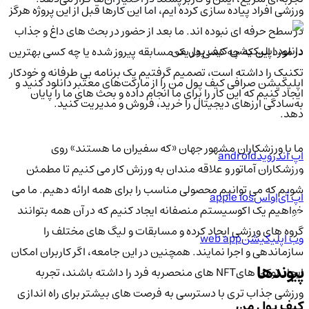
ورزشی افراد پیاده سازی کرده ایم، اما این کارها قبل از این پروژه هرگز
در سطح حرفه ای نبوده اند. ما بعد از حضور در بحث های داغ و جذاب
دانلود اپلیکیشن کیف‌ پول من
در مورد این که چه کسی در یک مسابقه پیروز شده یا چه کسی بهترین
تکنیک را داشته است، تصمیم گرفتیم یک برنامه بی طرفانه و خودکار
اپلیکیشن صرافی کیف پول من را از مارکت‌های معتبر دانلود کنید و
ایجاد کنیم که این کار را برای ما انجام داده و بحث های ما را پایان
به‌سادگی ارزهای دیجیتال را خرید، فروش و مدیریت کنید.
دهد.
ما با ورزشکاران مشهور جهان «که سفیران ما هستند» روی
اپ اندروید
android
ورزشکاران آماتور و علاقه مندان به ورزش کار می کنیم تا مطمئن
شویم که می توانیم محصولی مناسب را برای همه ارائه دهیم. ما می
اپ آی‌او‌اس
apple ios
خواهیم یک اکوسیستم منصفانه ایجاد کنیم که در آن همه بتوانند
گروه های ورزشی ایجاد کرده و مسابقات و لیگ های مختلف را
وب اپلیکیشن
web app
سازماندهی و اجرا نمایند. همچنین در این جامعه، اگر کاربران امکان
پیوندها
ایجاد توکن هایNFT های منحصربه فرد را داشته باشند، تجربه
ورزشی جذاب تری با دسترسی به فرصت های بیشتر برای راه اندازی
کیف پول من