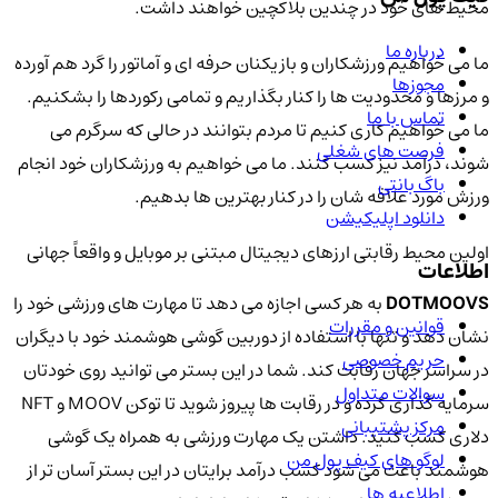
محیط های خود در چندین بلاکچین خواهند داشت.
درباره ما
ما می خواهیم ورزشکاران و بازیکنان حرفه ای و آماتور را گرد هم آورده
مجوزها
و مرزها و محدودیت ها را کنار بگذاریم و تمامی رکوردها را بشکنیم.
تماس با ما
ما می خواهیم کاری کنیم تا مردم بتوانند در حالی که سرگرم می
فرصت های شغلی
شوند، درآمد نیز کسب کنند. ما می خواهیم به ورزشکاران خود انجام
باگ بانتی
ورزش مورد علاقه شان را در کنار بهترین ها بدهیم.
دانلود اپلیکیشن
اولین محیط رقابتی ارزهای دیجیتال مبتنی بر موبایل و واقعاً جهانی
اطلاعات
DOTMOOVS
به هر کسی اجازه می دهد تا مهارت های ورزشی خود را
قوانین و مقررات
نشان دهد و تنها با استفاده از دوربین گوشی هوشمند خود با دیگران
حریم خصوصی
در سراسر جهان رقابت کند. شما در این بستر می توانید روی خودتان
سوالات متداول
سرمایه گذاری کرده و در رقابت ها پیروز شوید تا توکن MOOV و NFT
مرکز پشتیبانی
دلاری کسب کنید. داشتن یک مهارت ورزشی به همراه یک گوشی
لوگو های کیف پول من
هوشمند باعث می شود کسب درآمد برایتان در این بستر آسان تر از
اطلاعیه ها