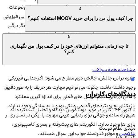
همانطور که درک آن آسان است، بزرگترین محدودیت ها موضوعات
4
فیزیکی و جغرافیایی هستند. در بسیاری از ورزش ها، جدایی فیزیکی
چرا کیف پول من را برای خرید MOOV استفاده کنیم؟
و ویژگی های درونی بازی باعث می شود که بازیکنان با یکدیگر درگیر
شده و رقابت کنند. چگونه دو بازیکن آزاد فوتبال می توانند با یکدیگر
5
رقابت کنند؟ اگر آن ها در نقاط مختلف جهان بازی کنند چه می شود؟
تا چه زمانی میتوانم ارزهای خود را در کیف پول من نگهداری
چگونه دو رقصنده می توانند یکدیگر را به چالش بکشند و بدانند چه
کنم؟
کسی بهتر عمل کرده است؟
مشاهده همه سوالات
علاوه بر این چالش، چالش دوم مطرح می شود: اگر جدایی فیزیکی
وجود داشته باشد، چگونه می توانیم مهارت هر حریف را به طور دقیق
دیدگاه‌های کاربران
و کافی ارزیابی کنیم؟ روش های فعلی برای اندازه گیری عملکرد
بازیکنان به رویکردهای قدیمی متکی بوده یا به سادگی وجود ندارند.
تا کنون 244 کاربر در مورد
دوت مُوس
دیدگاه و تحلیل ثبت کرده اند
هیچ راه ساده و جهانی برای ردیابی عینی مهارت بازیکن در بسیاری از
بازی ها وجود ندارد. الگوریتم های پیشرفته و بصری کامپیوتری،
مهدی نظام دوست
بلاکچین
و موتور قدرتمند جواب این سوال هستند.
2 سال قبل