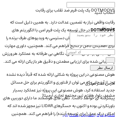
DOTMOOVS یک پلت فرم ضد تقلب برای رقابت
انتخاب کنید
رقابت واقعی نیاز به تضمین عدالت دارد. به همین دلیل است که
متن نظر
DOTMOOVS
در حال توسعه یک پلت فرم امن با الگوریتم های
تشخیص تقلب است که امکان دسترسی به ویدیوهای طرف برنده را
برای اطمینان کامل از نتایج فراهم می کند. همچنین، داوری مهارت
های مبتنی بر هوش مصنوعی، نگاهی بی طرفانه به عملکرد هر ورزش
پشتیبانی شده برای ارزیابی مطمئن و دقیق هر بازیکن ارائه می کند.
ارسال نظر
هوش مصنوعی در این پروژه به شکلی ارائه شده که قبلاً دیده نشده
بود. از آن جایی که می توان از فناوری و الگوریتم برای حل مسائل
آدرس دفتر مرکزی
جدید استفاده کرد، هوش مصنوعی این پروژه نیز عملکرد بسیار
مشهد، بلوار هفتم تیر، مجتمع تجاری آرمیتاژ
پیشرفته ای خواهد داشت. تلفن های هوشمند ما دارای دوربین های
باورنکردنی بوده و اکنون به حسگرهای LIDAR نیز مجهز شده اند که
امکان درک عمق (برای توسعه آینده) را فراهم می کند. همچنین
شماره مرکز پشتیبانی مشتریان