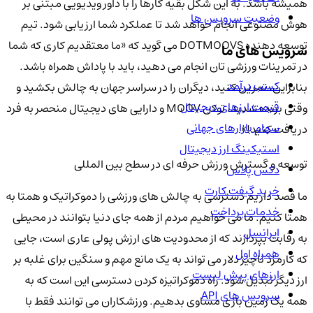
همیشه باشد. به این شکل بقیه کارها را با داور ویدیویی مبتنی بر
وضعیت سرویس ها
هوش مصنوعی انجام خواهد شد تا عملکرد شما ارزیابی شود. تیم
توسعه دهنده DOTMOOVS می گوید که «ما معتقدیم کاری که شما
سرویس های ما
در تمرینات ورزشی تان انجام می دهید، باید با پاداش همراه باشد.
کسب درآمد
بنابراین، تمرین کنید، دیگران را در سراسر جهان به چالش بکشید و
قیمت ارزهای دیجیتال
وقتی برنده شدید، توکن MOOV و دارایی های دیجیتال منحصر به فرد
سهام بازارهای جهانی
دریافت کنید!»
استیکینگ ارز دیجیتال
توسعه و گسترش ورزش حرفه ای در سطح بین المللی
دکس پلاس
خرید گیفت کارت
ما قصد داریم دسترسی به چالش های ورزشی را دموکراتیک و همتا به
خدمات پرداخت
همتا کنیم. ما می خواهیم مردم از همه جای دنیا بتوانند در محیطی
ایرانسل
به رقابت بپردازند که از محدودیت های ارزش پولی عاری است، جایی
همراه اول
که کارمزد ناچیز دلار می تواند به یک مانع مهم و سنگین برای غلبه بر
ارزهای پیش لیست
ارز دیگر تبدیل شود. راه دموکراتیزه کردن دسترسی این است که به
سرویس های API
همه یک زمین بازی مساوی بدهیم. ورزشکاران می توانند فقط با