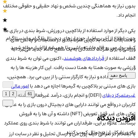
بدون نیاز به هماهنگی چندین شخص و نهاد حقیقی و حقوقی مختلف
انجام داد.
یکی دیگر از موارد استفاده از بلاکچین در ورزش، شرط بندی در بازی ها
جهت اطلاع از آخرین اخبار حوزه ارزهای دیجیتال تلگرام و اینستاگرام
و مسابقات است. بلاکچین شرط بندی در مسابقات و چالش های
کیف پول من رو فالو داشته باشین تا همیشه از اخبار مطلع شوید
ورزشی را برای شرکت کنندگان به یک سطح کاملاً جدید می برد. به
0
لطف استفاده از
قراردادهای هوشمند
، اکنون می توان به شرط بندی
0
ورزشی به صورت همتا به همتا دست یافت. این کار هزینه ها را به
شدت کاهش داده و نیاز به کارگزار سنتی را از بین می برد. همچنین،
پاسخ دهید
بازی های مبتنی بر بلاکچین به گیمرها اجازه می دهد با
امور مالی
غیرمتمرکز دیفای
(DEFI) و انجام بازی، درآمد غیرفعالی داشته باشند.
1
2
...
61
کاربران در واقع می توانند دارایی های دیجیتال درون بازی را به عنوان
توکن های غیر قابل تعویض (NFT) داشته و آن ها را به فروش
افزودن دیدگاه
برسانند. علاوه بر این، طرفداران می توانند با شرط بندی روی عملکرد
یک ورزشکار، ارز دیجیتال کسب کنند.
با ثبت‌نام در صرافی کیف پول من و ارسال تحلیل و نظر در سایت ارز