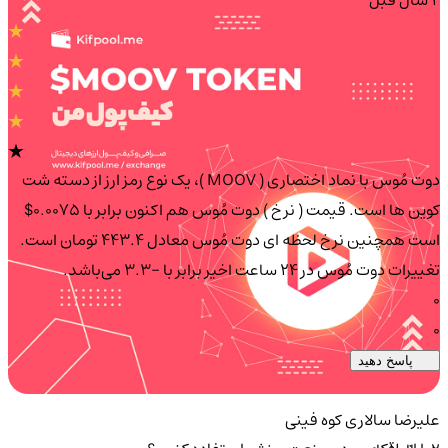
دوت مُوس با نماد اختصاری ( MOOV )، یک نوع رمز ارز از دسته شت
کوین ها است. قیمت ( نرخ ) دوت مُوس هم اکنون برابر با 0.0075$
است همچنین نرخ لحظه ای دوت مُوس معادل 443.4 تومان است.
تغییرات دوت مُوس در ۲۴ ساعت اخیر برابر با -3.3 می‌باشد.
0
0
پاسخ دهید
علیرضا سالاری کوه فینی