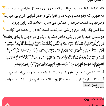
DOTMOOVS برای به چالش کشیدن این مسائل طراحی شده است.
به طوری که رفع محدودیت های فیزیکی و جغرافیایی، ارزیابی مهارت
و در نهایت کسب درآمد را ممکن می سازد. چشم انداز این پروژه
ساختن یک پلت فرم ورزشی قدرتمند است که در آن همه می توانند
دوستان خود یا هر بازیکن ماهر مشابه دیگری در جهان را برای رقابت
دوت مُوس با نماد اختصاری ( MOOV )، یک نوع رمز ارز از دسته شت
در ورزش مورد علاقه خود به چالش بکشند. این پروسه با یک موتور
کوین ها است. قیمت ( نرخ ) دوت مُوس هم اکنون برابر با 0.0075$
قدرتمند داوری که از یک الگوریتم دو مرحله ای برای تشخیص بدن
است همچنین نرخ لحظه ای دوت مُوس معادل 443.4 تومان است.
انسان و وضعیت اندام های مختلف آن استفاده می کند آغاز شده و
تغییرات دوت مُوس در ۲۴ ساعت اخیر برابر با -3.3 می‌باشد.
سپس از یک الگوریتم امتیازدهی برای سنجش مهارت بازیکن
0
استفاده می کند. چالش های همتا به همتا به هر کسی اجازه می
0
دهد تا از طریق ارزهای دیجیتال و NFT با پویایی بازار باز کسب درآمد
پاسخ دهید
نماید.
احمد خسروی
2 سال قبل