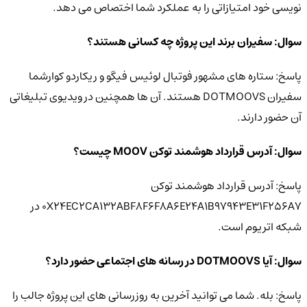
نویسی خود امتیازاتی را به عملکرد شما اختصاص می دهد.
سوال: سفیران برند این پروژه چه کسانی هستند؟
پاسخ: ستاره های مشهور فوتبال لوئیس فیگو و ریکاردو کوارشما
سفیران DOTMOOVS هستند. آن ها همچنین در ویدیوی تبلیغاتی
آن حضور دارند.
سوال: آدرس قرارداد هوشمند توکن MOOV چیست؟
پاسخ: آدرس قرارداد هوشمند توکن
0X24EC2CA132ABF8F6F8A6E24A1B97943E31F256A7 در
شبکه اتریوم است.
سوال: آیا DOTMOOVS در رسانه های اجتماعی حضور دارد؟
پاسخ: بله. شما می توانید آخرین به روزرسانی های این پروژه جالب را