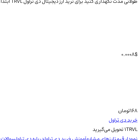
طولانی مدت نگهداری کنید برای ترید ارز دیجیتال دی تراول TRVL ابتدا در سایت << ثبت نام >> کنید.
0.0008
$
168
تومان
خرید دی تراول
TRVL
1
تحویل
می‌گیرید
نمودار قیمت
ارزهای مشابه
آموزش خرید دی تراول
درباره دی تراول
سوالات م