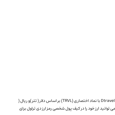
اکنون در صرافی ایرانی رسمی کیف پول من امن ترین روش سرمایه گذاری را استفاده کنید و از مزایای خرید با کمترین میزان کارمزد ارز دی تراول Dtravel با نماد اختصاری (TRVL) بر اساس دلار ( تتر )و ریال (
توانید ارز خود را در کیف پول شخصی رمز ارز دی تراول برای