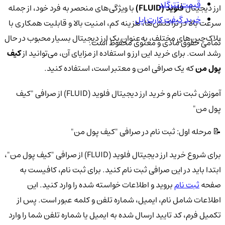
قیمت تترگلد
ارز دیجیتال
فلوید (FLUID)
با ویژگی‌های منحصر به فرد خود، از جمله
خرید گیفت کارت اپل
سرعت بالا در تراکنش‌ها، هزینه کم، امنیت بالا و قابلیت همکاری با
بلاک‌چین‌های مختلف، به‌عنوان یک ارز دیجیتال بسیار محبوب در حال
تمامی حقوق مادی و معنوی محفوظ است.
رشد است. برای خرید این ارز و استفاده از مزایای آن، می‌توانید از
کیف
پول من
که یک صرافی امن و معتبر است، استفاده کنید.
آموزش ثبت نام و خرید ارز دیجیتال فلوید (FLUID) از صرافی "کیف
پول من"
📝 مرحله اول: ثبت نام در صرافی "کیف پول من"
برای شروع خرید ارز دیجیتال فلوید (FLUID) از صرافی "کیف پول من"،
ابتدا باید در این صرافی ثبت نام کنید. برای ثبت نام، کافیست به
صفحه
ثبت نام
بروید و اطلاعات خواسته شده را وارد کنید. این
اطلاعات شامل نام، ایمیل، شماره تلفن و کلمه عبور است. پس از
تکمیل فرم، کد تایید ارسال شده به ایمیل یا شماره تلفن شما را وارد