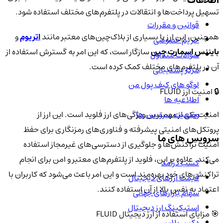
اطلاعات
تسهیل پرداخت‌ها و انتقالات در پلتفرم‌های مختلف استفاده شود.
قوانین و مقررات
همچنین، این ارز با بسیاری از بلاک‌چین‌های معتبر مانند
اتریوم
و
حریم خصوصی
بایننس اسمارت چین
سازگار است، که این امر به گسترش استفاده از
سوالات متداول
آن در پلتفرم‌های مختلف کمک کرده است.
مرکز پشتیبانی
لوگو های کیف پول من
🔒 امنیت ارز FLUID
اطلاعیه ها
وضعیت سرویس ها
امنیت یکی از مهمترین ویژگی‌های ارز فلوید است. این ارز از
پروتکل‌های امنیتی پیشرفته و فناوری‌های رمزنگاری برای حفظ
سرویس های ما
امنیت تراکنش‌ها و جلوگیری از دسترسی‌های غیرمجاز استفاده
می‌کند. علاوه بر این، فلوید از پلتفرم‌های معتبر و امن برای انجام
کسب درآمد
تراکنش‌های خود بهره‌مند است و این امر باعث می‌شود که کاربران با
قیمت ارزهای دیجیتال
اعتماد به نفس بالا از آن استفاده کنند.
سهام بازارهای جهانی
استیکینگ ارز دیجیتال
🎯 مزایای استفاده از ارز دیجیتال FLUID
دکس پلاس