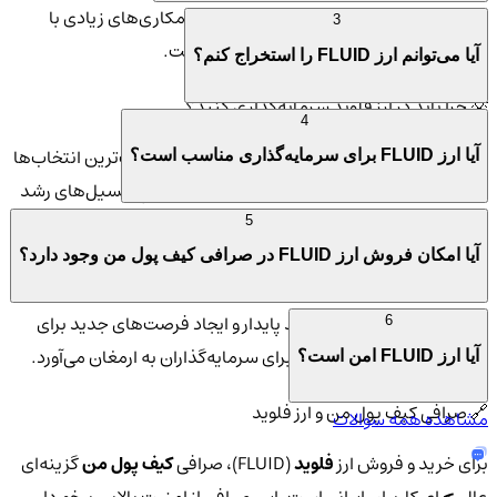
پلتفرم‌های مختلف به کار گرفته می‌شود و همکاری‌های زیادی با
3
پروژه‌های دیگر در دنیای بلاک‌چین داشته است.
آیا می‌توانم ارز FLUID را استخراج کنم؟
💡 چرا باید در ارز فلوید سرمایه‌گذاری کنید؟
4
سرمایه‌گذاری در ارزهای دیجیتال همواره یکی از جذاب‌ترین انتخاب‌ها
آیا ارز FLUID برای سرمایه‌گذاری مناسب است؟
برای کسانی است که به دنبال فرصت‌های جدید و پتانسیل‌های رشد
بالا هستند. ارز فلوید نیز از این قاعده مستثنی نیست. پلتفرم‌های
5
مختلفی برای همکاری با این ارز در نظر گرفته شده است که می‌تواند
آیا امکان فروش ارز FLUID در صرافی کیف پول من وجود دارد؟
به تسهیل تراکنش‌ها و افزایش کاربرد آن در دنیای واقعی کمک کند.
همچنین، فلوید با هدف رشد پایدار و ایجاد فرصت‌های جدید برای
6
کاربران خود، مزایای زیادی را برای سرمایه‌گذاران به ارمغان می‌آورد.
آیا ارز FLUID امن است؟
🔗 صرافی کیف پول من و ارز فلوید
مشاهده همه سوالات
برای خرید و فروش ارز
فلوید
(FLUID)، صرافی
کیف پول من
گزینه‌ای