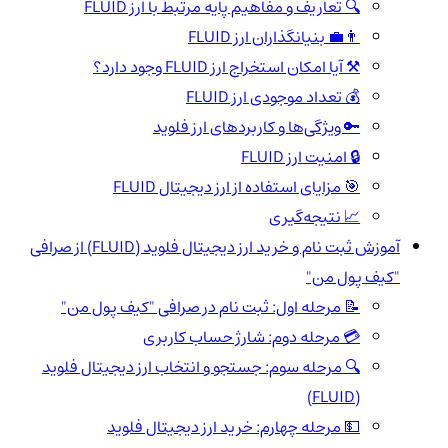
🔍 تعاریف و مفاهیم پایه مرتبط با ارز FLUID
👨‍💼 بنیانگذاران ارز FLUID
⚒️ آیا امکان استخراج ارز FLUID وجود دارد؟
💰 تعداد موجودی ارز FLUID
🔑 ویژگی‌ها و کاربردهای ارز فلوید
🔒 امنیت ارز FLUID
🎯 مزایای استفاده از ارز دیجیتال FLUID
📈 نتیجه‌گیری
آموزش ثبت نام و خرید ارز دیجیتال فلوید (FLUID) از صرافی
"کیف پول من"
📝 مرحله اول: ثبت نام در صرافی "کیف پول من"
💳 مرحله دوم: شارژ حساب کاربری
🔍 مرحله سوم: جستجو و انتخاب ارز دیجیتال فلوید
(FLUID)
💵 مرحله چهارم: خرید ارز دیجیتال فلوید