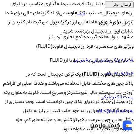
در نهایت، اگر به دنبال یک فرصت سرمایه‌گذاری مناسب در دنیای
ارسال نظر
ارزهای دیجیتال هستید،
توکن
فلوید
می‌تواند گزینه‌ای عالی برای شما
باشد. برای شروع معامله این ارز در کیف پول من ثبت نام کنید و از
آدرس دفتر مرکزی
مزایای این ارز دیجیتال بهره‌مند شوید.
مشهد، بلوار هفتم تیر، مجتمع تجاری آرمیتاژ
ویژگی‌های منحصر به فرد ارز دیجیتال فلوید(FLUID)
شماره مرکز پشتیبانی مشتریان
🔍 تعاریف و مفاهیم پایه مرتبط با ارز FLUID
021-91098404
ارز دیجیتال
فلوید (FLUID)
یک توکن دیجیتال است که در
بلاک‌چین‌های مختلف قابل استفاده می‌باشد و هدف اصلی آن فراهم
آوردن یک سیستم مالی غیرمتمرکز و سریع است. فلوید به‌عنوان یک
پست الکترونیکی
ارز دیجیتال جدید در دنیای بلاک‌چین، توانسته است توجه بسیاری از
سرمایه‌گذاران و کاربران را به خود جلب کند. این ارز به دلیل
info@kifpool.me
ویژگی‌هایی چون سرعت بالای تراکنش‌ها و هزینه‌های کم، جزء
رمزارزهای پرکاربرد در آینده خواهد بود.