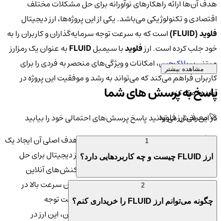
هدف آن‌ها ارائه راهکارهای نوآورانه برای حل مشکلات مختلف
اقتصادی و تکنولوژیکی می‌باشد. یکی از این پروژه‌ها، ارز دیجیتال
فلوید (FLUID)
است که به سرعت توجه سرمایه‌گذاران و کاربران را به
خود جلب کرده است. ارز
فلوید
با سیمبل
FLUID
به عنوان یک رمزارز
مبتنی بر
بلاک‌چین
، امکانات و ویژگی‌های منحصر به فردی را برای
مشاهده بیشتر
کاربران فراهم می‌کند که می‌تواند به رشد و موفقیت این پروژه در
پاسخ به پرسش های شما
آینده کمک کند.
🚀 معرفی ارز فلوید
در این بخش می‌توانید پاسخ پرسش‌های احتمالی خود را بیابید
ارز
فلوید
(FLUID) یک توکن دیجیتال است که هدف اصلی آن ایجاد یک
1
سیستم مالی غیرمتمرکز و سریع است. این ارز دیجیتال برای حل
ارز FLUID چیست و چه کاربردهایی دارد؟
مشکلات موجود در سیستم‌های پرداخت و تراکنش‌های آنلاین
طراحی شده است. فلوید به دلیل ویژگی‌هایی چون سرعت بالا در
2
پردازش تراکنش‌ها و هزینه‌های کم، توانسته است توجه
چگونه می‌توانم ارز FLUID را خریداری کنم؟
سرمایه‌گذاران زیادی را به خود جلب کند. همچنین، این ارز در