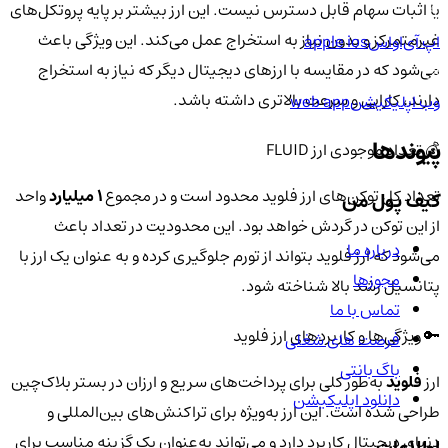
یا اثبات سهام قابل دسترس نیست. این ارز بیشتر بر پایه پروتکل‌های
غیرمتمرکز و بدون نیاز به استخراج عمل می‌کند. این ویژگی باعث
اپ آی‌او‌اس
apple ios
می‌شود که در مقایسه با ارزهای دیجیتال دیگر که نیاز به استخراج
دارند، کارایی و سرعت بالاتری داشته باشد.
وب اپلیکیشن
web app
پیوندها
💰 تعداد موجودی ارز FLUID
تعداد کل توکن‌های ارز فلوید محدود است و در مجموع
1 میلیارد
واحد
کیف پول من
از این توکن در گردش خواهد بود. این محدودیت در تعداد باعث
درباره ما
می‌شود که ارز فلوید بتواند از تورم جلوگیری کرده و به عنوان یک ارز با
مجوزها
پتانسیل رشد بالا شناخته شود.
تماس با ما
🔑 ویژگی‌ها و کاربردهای ارز فلوید
فرصت های شغلی
باگ بانتی
ارز
فلوید
به‌طور کلی برای پرداخت‌های سریع و ارزان در بستر بلاک‌چین
دانلود اپلیکیشن
طراحی شده است. این ارز به‌ویژه برای تراکنش‌های بین‌المللی و
دنیای دیجیتال کاربرد دارد و می‌تواند به‌عنوان یک گزینه مناسب برای