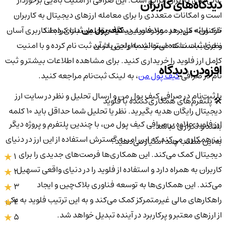
عالی برای کاربران ایرانی است. این صرافی از امنیت بالایی برخوردار
دیدگاه‌های کاربران
است و امکانات متعددی را برای معامله ارزهای دیجیتال به کاربران
تا کنون 0 کاربر در مورد
فلوید
دیدگاه و تحلیل ثبت کرده اند
خود ارائه می‌دهد. علاوه بر این،
کیف پول من
دارای رابط کاربری آسان
نظری ثبت نشده است!
شما اولین باشید
و جذاب است که می‌توانید به راحتی در آن ثبت نام کرده و با امنیت
کامل ارز فلوید را خریداری کنید. برای مشاهده اطلاعات بیشتر و ثبت
افزودن دیدگاه
نام در صرافی
کیف پول من
، به لینک ثبت‌نام مراجعه کنید.
با ثبت‌نام در صرافی کیف پول من و ارسال تحلیل و نظر در سایت ارز
🛠️ پلتفرم‌های همکاری‌کننده با فلوید
دیجیتال رایگان هدیه بگیرید. نظر یا تحلیل شما حداقل باید ۱۰ کلمه
ارز فلوید علاوه بر صرافی کیف پول من، با چندین پلتفرم و پروژه دیگر
باشد و تکراری نباشد.
نیز همکاری می‌کند که این امر به گسترش استفاده از این ارز در دنیای
به این مطلب چند امتیاز می‌دهید؟
دیجیتال کمک می‌کند. این همکاری‌ها فرصت‌های جدیدی را برای
1
کاربران به همراه دارد و استفاده از فلوید را در دنیای واقعی تسهیل
2
می‌کند. این همکاری‌ها به توسعه فناوری بلاک‌چین و ایجاد
3
راهکارهای مالی غیرمتمرکز کمک می‌کند و به این ترتیب فلوید به یکی
4
از ارزهای معتبر و پرکاربرد در آینده تبدیل خواهد شد.
5