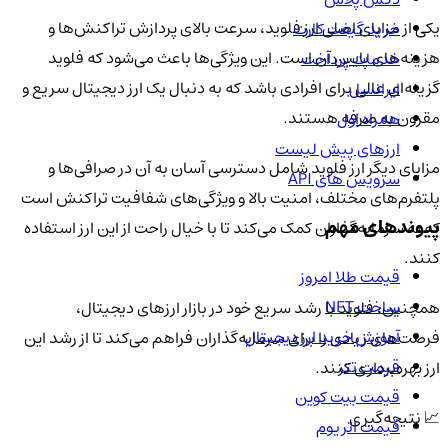
یکی از مزایای اصلی ارز فلوید، سرعت بالای پردازش تراکنش‌ها و
خرید گیفت کارت
هزینه‌های پایین آن است. این ویژگی‌ها باعث می‌شود که فلوید
خدمات پرداخت
گزینه‌ای عالی برای افرادی باشد که به دنبال یک ارز دیجیتال سریع و
ایرانسل
مقرون به صرفه هستند.
همراه اول
ارزهای پیش لیست
مزایای دیگر ارز فلوید شامل دسترسی آسان به آن در صرافی‌ها و
سرویس های API
پلتفرم‌های مختلف، امنیت بالا و ویژگی‌های شفافیت تراکنش است
پیوندهای مهم
که به سرمایه‌گذاران کمک می‌کند تا با خیال راحت از این ارز استفاده
کنند.
قیمت طلا امروز
ساخت NFT
همچنین، فلوید با رشد سریع خود در بازار ارزهای دیجیتال،
آموزش خرید ارز دیجیتال
فرصت‌های زیادی را برای سرمایه‌گذاران فراهم می‌کند تا از رشد این
قیمت تتر
ارز بهره‌برداری کنند.
قیمت بیت کوین
📈 نتیجه‌گیری
قیمت اتریوم