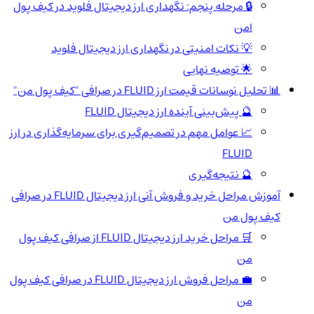
🔒 مرحله پنجم: نگهداری ارز دیجیتال فلوید در کیف پول
امن
💡 نکات امنیتی در نگهداری ارز دیجیتال فلوید
🌟 توصیه نهایی
📊 تحلیل نوسانات قیمت ارز FLUID در صرافی "کیف پول من"
🔮 پیش‌بینی آینده ارز دیجیتال FLUID
📈 عوامل مهم در تصمیم‌گیری برای سرمایه‌گذاری در ارز
FLUID
🔮 نتیجه‌گیری
آموزش مراحل خرید و فروش آنی ارز دیجیتال FLUID در صرافی
کیف پول من
🛒 مراحل خرید ارز دیجیتال FLUID از صرافی کیف پول
من
💼 مراحل فروش ارز دیجیتال FLUID در صرافی کیف پول
من