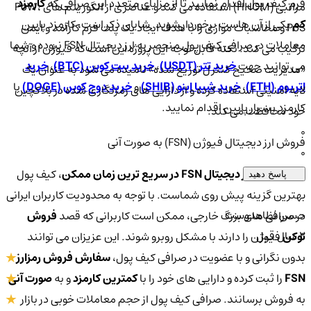
فرم کیف پول اقدام نمایید تا از مزایای متعدد این صرافی که
کارمزد
مراتبی (HHCM) استفاده می کند و عناصری از الگوریتم های PoW،
کم
یکی از آن هاست برخوردار شوید. شایان ذکر است، کارمزد پایین
PoS و محاسبات موازی را با هدف ایجاد یک پلت فرم کارآمد و ایمن
معاملات در صرافی کیف پول منحصر به ارز دیجیتال FSN نبوده و شما
ترکیب می کند. نکته قابل توجه این پروژه این است که فیوژن از آنچه
می توانید جهت
خرید تتر (USDT)
،
خرید بیت کوین (BTC)
،
خرید
«مدیریت صحیح کنترل توزیع شده» نامیده می شود به عنوان یک
اتریوم (ETH)
،
خرید شیبا اینو (SHIB)
و
خرید دوج کوین (DOGE)
با
لایه امنیتی استفاده کرده و از دارایی های رمزنگاری شده در بلاکچین
کارمزد بسیار پایین اقدام نمایید.
خود محافظت می کند.
0
فروش ارز دیجیتال فیوژن (FSN) به صورت آنی
0
برای
فروش ارز دیجیتال FSN در سریع ترین زمان ممکن
، کیف پول
پاسخ دهید
بهترین گزینه پیش روی شماست. با توجه به محدودیت کاربران ایرانی
حسن نظامدوست
در صرافی های بزرگ خارجی، ممکن است کاربرانی که قصد
فروش
2 سال قبل
توکن
فیوژن را دارند با مشکل روبرو شوند. این عزیزان می توانند
بدون نگرانی و با عضویت در صرافی کیف پول،
سفارش فروش رمزارز
FSN
را ثبت کرده و دارایی های خود را با
کمترین کارمزد
و به
صورت آنی
به فروش برسانند. صرافی کیف پول از حجم معاملات خوبی در بازار