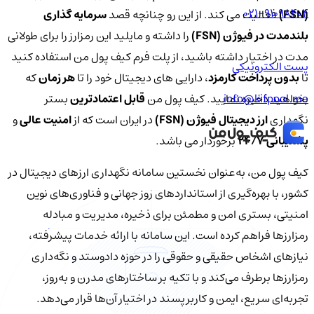
021-91098404
(FSN)
فعالیت می کند. از این رو چنانچه قصد
سرمایه گذاری
بلندمدت در فیوژن (FSN)
را داشته و مایلید این رمزارز را برای طولانی
مدت در اختیار داشته باشید، از پلت فرم کیف پول من استفاده کنید
پست الکترونیکی
تا
بدون پرداخت کارمزد
، دارایی های دیجیتال خود را تا
هر زمان
که
info@kifpool.me
بخواهید ذخیره نمایید. کیف پول من
قابل اعتمادترین
بستر
نگهداری
ارز دیجیتال فیوژن (FSN)
در ایران است که از
امنیت عالی
و
پشتیبانی 24/7
برخوردار می باشد.
کیف‌ پول من، به‌عنوان نخستین سامانه نگهداری ارزهای دیجیتال در
کشور، با بهره‌گیری از استانداردهای روز جهانی و فناوری‌های نوین
امنیتی، بستری امن و مطمئن برای ذخیره، مدیریت و مبادله
رمزارزها فراهم کرده است. این سامانه با ارائه خدمات پیشرفته،
نیازهای اشخاص حقیقی و حقوقی را در حوزه دادوستد و نگه‌داری
رمزارزها برطرف می‌کند و با تکیه بر ساختارهای مدرن و به‌روز،
تجربه‌ای سریع، ایمن و کاربرپسند در اختیار آن‌ها قرار می‌دهد.