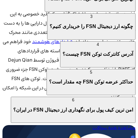
ذخیره سازی توزیع شده و اشتراک گذاری یک کلید خصوصی به این
3
معنی است که هیچ گره واحدی نمی تواند کنترل دارایی ها را به دست
چگونه ارز دیجیتال FSN را خریداری کنیم؟
آورد. Fusion همچنین حالت های راه اندازی متعددی مانند محرک
های مبتنی بر زمان و رویداد را در
قراردادهای هوشمند
خود فراهم می
4
کند. این محرک ها برای برآورده کردن خواسته های قراردادهای
آدرس کانترکت توکن FSN چیست؟
هوشمند مالی پیچیده طراحی شده اند. فیوژن توسط Dejun Qian
که BitSE را نیز تأسیس کرده رهبری می شود. توکن FSN جزء ضروری
5
تمام امکانات موجود در اکوسیستم فیوژن است. توکن های FSN
حداکثر عرضه توکن FSN چه مقدار است؟
دسترسی به تمام ویژگی ها و تراکنش های مالی در این شبکه را امکان
پذیر می کنند.
6
امن ترین کیف پول برای نگهداری ارز دیجیتال FSN در ایران؟
خرید و فروش ارز دیجیتال فیوژن (FSN) در صرافی کیف پول
مشاهده همه سوالات