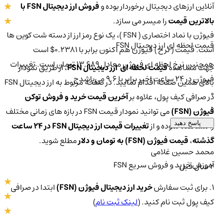
آنلاین ارزهای دیجیتال برخوردار بوده و
فروش ارز دیجیتال FSN با
بالاترین قیمت
را میسر می سازد.
فیوژن با نماد اختصاری ( FSN )، یک نوع رمز ارز از دسته شت کوین ها
قیمت لحظه ای ارز دیجیتال FSN
است. قیمت ( نرخ ) فیوژن هم اکنون برابر با 0.2381$ است
همچنین نرخ لحظه ای فیوژن معادل 13,689 تومان است. تغییرات
جهت مشاهده
قیمت لحظه ای ارز دیجیتال FSN
، از طریق نمودار
فیوژن در ۲۴ ساعت اخیر برابر با 9.6 می‌باشدج
بالای همین صفحه اقدام نمایید. در صفحه مربوط به ارز دیجیتال FSN
0
در صرافی کیف پول، علاوه بر
آخرین قیمت خرید و فروش توکن
0
فیوژن (FSN)
می توانید نمودار قیمت FSN در بازه های زمانی مختلف
پاسخ دهید
را مشاهده نموده و از
تغییرات قیمت ارز دیجیتال FSN در 24 ساعت
گذشته
،
قیمت فیوژن (FSN) به تومان و دلار
مطلع شوید.
محمد حسین غلامی
آموزش خرید و فروش سریع FSN
2 سال قبل
1. برای ثبت سفارش
خرید ارز دیجیتال فیوژن (FSN)
ابتدا در صرافی
کیف پول ثبت نام کنید. (
لینک ثبت نام
)