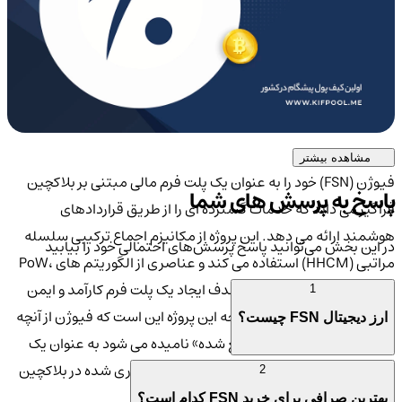
مشاهده بیشتر
فیوژن (FSN) خود را به عنوان یک پلت فرم مالی مبتنی بر بلاکچین
پاسخ به پرسش های شما
فراگیر می داند که خدمات گسترده ای را از طریق قراردادهای
هوشمند ارائه می دهد. این پروژه از مکانیزم اجماع ترکیبی سلسله
در این بخش می‌توانید پاسخ پرسش‌های احتمالی خود را بیابید
مراتبی (HHCM) استفاده می کند و عناصری از الگوریتم های PoW،
PoS و محاسبات موازی را با هدف ایجاد یک پلت فرم کارآمد و ایمن
1
ترکیب می کند. نکته قابل توجه این پروژه این است که فیوژن از آنچه
ارز دیجیتال FSN چیست؟
«مدیریت صحیح کنترل توزیع شده» نامیده می شود به عنوان یک
لایه امنیتی استفاده کرده و از دارایی های رمزنگاری شده در بلاکچین
2
خود محافظت می کند.
بهترین صرافی برای خرید FSN کدام است؟