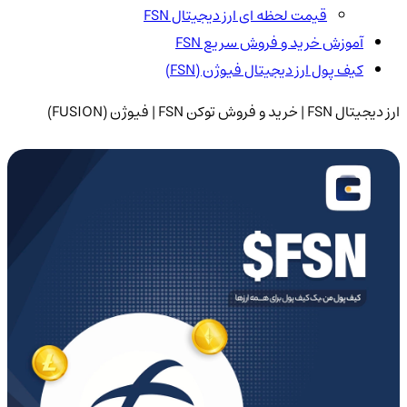
قیمت لحظه ای ارز دیجیتال FSN
آموزش خرید و فروش سریع FSN
کیف پول ارز دیجیتال فیوژن (FSN)
ارز دیجیتال FSN | خرید و فروش توکن FSN | فیوژن (FUSION)