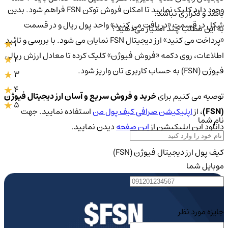
وجود دارد کلیک نمایید تا امکان فروش توکن FSN فراهم شود. بدین
باشد و تکراری نباشد.
شکل در قسمت «دریافت می‌ کنید» واحد پول ریال و در قسمت
به این مطلب چند امتیاز می‌دهید؟
«پرداخت می‌ کنید» ارز دیجیتال FSN نمایان می شود. با بررسی و تائید
1
اطلاعات، روی دکمه «فروش فیوژن» کلیک کرده تا معادل ارزش ریالی
2
فیوژن (FSN) به حساب کاربری تان واریز شود.
3
4
توصیه می کنیم برای
خرید و فروش سریع و آسان ارز دیجیتال فیوژن
5
(FSN)
، از
اپلیکیشن صرافی کیف پول من
استفاده نمایید. جهت
نام شما
دانلود این اپلیکیشن از
این صفحه
دیدن نمایید.
کیف پول ارز دیجیتال فیوژن (FSN)
موبایل شما
جایزه مورد نظر