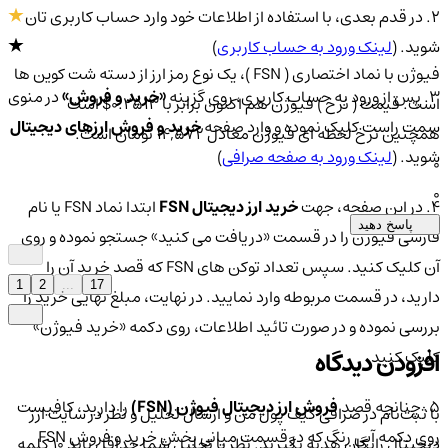
2. در قدم بعدی، با استفاده از اطلاعات خود وارد حساب کاربری تان
شوید. (
لینک ورود به حساب کاربری
)
فیوژن با نماد اختصاری ( FSN )، یک نوع رمز ارز از دسته شت کوین ها
3. پس از ورود به حساب کاربری، روی گزینه
«خرید و فروش»
در منوی
است. قیمت ( نرخ ) فیوژن هم اکنون برابر با 0.2513$ است
سمت راست کلیک نموده و وارد صفحه
خرید و فروش ارزهای دیجیتال
همچنین نرخ لحظه ای فیوژن معادل 14,572 تومان است.
شوید. (
لینک ورود به صفحه صرافی
)
0
0
4. در این صفحه، جهت
خرید ارز دیجیتال FSN
ابتدا نماد FSN یا نام
پاسخ دهید
فارسی فیوژن را در قسمت «دریافت می‌ کنید» جستجو نموده و روی
آن کلیک کنید. سپس تعداد توکن های FSN که قصد خرید آن را
1
2
...
17
دارید، در قسمت مربوطه وارد نمایید. در نهایت، مبلغ نهایی خرید را
بررسی نموده و در صورت تائید اطلاعات، روی دکمه «خرید فیوژن»
افزودن دیدگاه
کلیک کنید.
5. چنانچه قصد
فروش ارز دیجیتال فیوژن (FSN)
را دارید، کافیست
با ثبت‌نام در صرافی کیف پول من و ارسال تحلیل و نظر در سایت ارز
روی دکمه آبی رنگ که در قسمت میانی بخش خرید و فروش FSN
دیجیتال رایگان هدیه بگیرید. نظر یا تحلیل شما حداقل باید ۱۰ کلمه