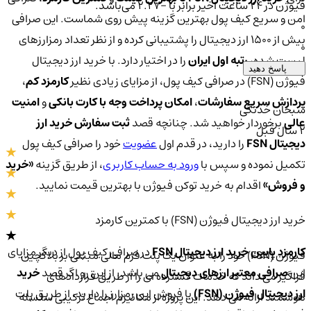
فیوژن در ۲۴ ساعت اخیر برابر با -2.27 می‌باشد.
امن و سریع کیف پول بهترین گزینه پیش روی شماست. این صرافی
0
بیش از 1500 ارز دیجیتال را پشتیبانی کرده و از نظر تعداد رمزارزهای
0
لیست شده،
رتبه اول ایران
را در اختیار دارد. با خرید ارز دیجیتال
پاسخ دهید
فیوژن (FSN) در صرافی کیف پول، از مزایای زیادی نظیر
کارمزد کم
،
پردازش سریع سفارشات
،
امکان پرداخت وجه با کارت بانکی
و
امنیت
سبحان خدنگی
عالی
برخوردار خواهید شد. چنانچه قصد
ثبت سفارش خرید ارز
2 سال قبل
دیجیتال FSN
را دارید، در قدم اول
عضویت
خود را صرافی کیف پول
تکمیل نموده و سپس با
ورود به حساب کاربری
، از طریق گزینه
«خرید
و فروش»
اقدام به خرید توکن فیوژن با بهترین قیمت نمایید.
خرید ارز دیجیتال فیوژن (FSN) با کمترین کارمزد
کارمزد پایین خرید ارز دیجیتال FSN
در صرافی کیف پول از دیگر مزایای
فیوژن (FSN) خود را به عنوان یک پلت فرم مالی مبتنی بر بلاکچین
این
صرافی معتبر ارزهای دیجیتال
می باشد. از این رو اگر قصد
خرید
فراگیر می داند که خدمات گسترده ای را از طریق قراردادهای
ارز دیجیتال فیوژن (FSN)
یا فروش این رمزارز را دارید، از طریق پلت
هوشمند ارائه می دهد. این پروژه از مکانیزم اجماع ترکیبی سلسله