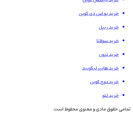
خرید یو اس دی کوین
خرید ریپل
خرید سولانا
خرید ترون
خرید هایپر لیکویید
خرید دوج کوین
خرید لئو
تمامی حقوق مادی و معنوی محفوظ است.