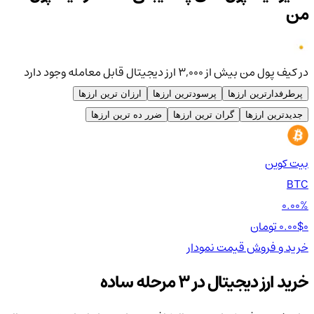
من
در کیف پول من بیش از ۳,۰۰۰ ارز دیجیتال قابل معامله وجود دارد
پرطرفدارترین ارزها
پرسودترین ارزها
ارزان ترین ارزها
جدیدترین ارزها
گران ترین ارزها
ضرر ده ترین ارزها
بیت کوین
اتر
TH
BTC
00%
0.00%
0 تومان
0.00$
0 تومان
0$
خرید و فروش
قیمت
نمودار
خر
خرید ارز دیجیتال در 3 مرحله ساده