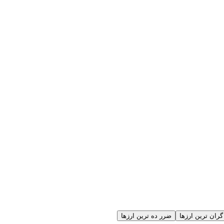
گران ترین ارزها
ضرر ده ترین ارزها