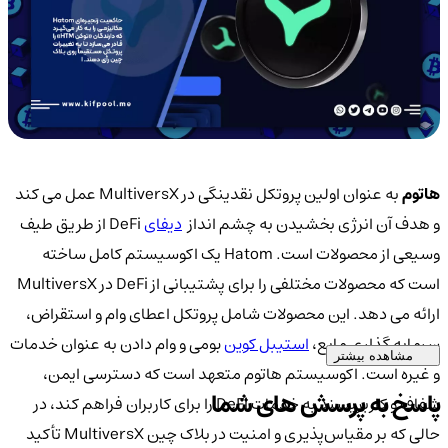
هاتوم
به عنوان اولین پروتکل نقدینگی در MultiversX عمل می کند
و هدف آن انرژی بخشیدن به چشم انداز
دیفای
DeFi از طریق طیف
وسیعی از محصولات است. Hatom یک اکوسیستم کامل ساخته
است که محصولات مختلفی را برای پشتیبانی از DeFi در MultiversX
ارائه می دهد. این محصولات شامل پروتکل اعطای وام و استقراض،
سرمایه گذاری مایع،
استیبل کوین
بومی و وام دادن به عنوان خدمات
مشاهده بیشتر
و غیره است. اکوسیستم هاتوم متعهد است که دسترسی ایمن،
پاسخ به پرسش های شما
شفاف و کاربرپسند به خدمات DeFi را برای کاربران فراهم کند، در
حالی که بر مقیاس‌پذیری و امنیت در بلاک چین MultiversX تأکید