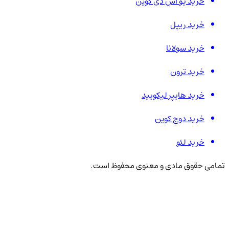
خرید یو اس دی کوین
خرید ریپل
خرید سولانا
خرید ترون
خرید هایپر لیکویید
خرید دوج کوین
خرید لئو
تمامی حقوق مادی و معنوی محفوظ است.