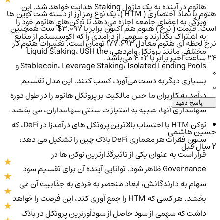
هاتوم در آینده به یک ماژول Staking هدایت خواهد شد. این
هتوم با نماد اختصاری ( HTM )، یک نوع رمز ارز از دسته شت کوین ها
ویژگی به اعضای جامعه اجازه می‌دهد تا توکن‌های هاتوم خود را
است. قیمت ( نرخ ) هتوم هم اکنون برابر با 3.097$ است همچنین
به اشتراک بگذارند و سهمی از درآمدی را که اکوسیستم از منابع
نرخ لحظه ای هتوم معادل 177,693 تومان است. تغییرات هتوم در
مختلفی مانند پروتکل وام‌دهی، Liquid Staking، USH the
۲۴ ساعت اخیر برابر با 4.02 می‌باشد.
Stablecoin، Leverage Staking، Isolated Lending Pools و
0
بسیاری دیگر به دست می‌آورد، کسب کنند. این مدل تقسیم
0
درآمد به کاربران ما حس مالکیت بر پروتکل هاتوم را در طول دوره
پاسخ دهید
سهامداری آنها، شبیه به امتیازات سنتی سهامداران، می بخشد.
توکن HTM با احتساب بالاترین پروتکل های درآمدزا در DeFi، که
حسین هاشمی
ستون فقرات هر معماری DeFi بلاک چین را تشکیل می دهد،
2 سال قبل
قرار است به عنوان یکی از تاثیرگذارترین توکن ها در
Governance ظاهر شود. توانایی آینده آن برای تقسیم سود
سهام به دارندگانش، ابعاد منحصر به فردی به جذابیت آن می
بخشد. هر کسی که HTM را جمع آوری کند، این فرصت را خواهد
داشت که سهمی از سود حاصل از سودآورترین پروتکل در بلاک