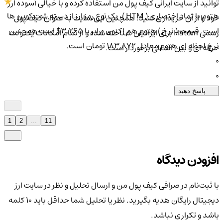
توانید از سایت ایرانی کیف پول من استفاده کرده و با خیالی آسوده ارز
هتوم با نماد اختصاری ( HTM )، یک نوع رمز ارز از دسته شت کوین ها
خود را از آن خریداری کنید. همچنین این سایت به عنوان کیف پول
است. قیمت ( نرخ ) هتوم هم اکنون برابر با 3.265$ است همچنین
رسمی Hatom برای ایرانیان شناخته شده و از تمام امکانات یک ولت
نرخ لحظه ای هتوم معادل 183,872 تومان است.
حرفه ای و بین المللی برخوردار است.
0
0
پاسخ دهید
1
2
...
11
افزودن دیدگاه
با ثبت‌نام در صرافی کیف پول من و ارسال تحلیل و نظر در سایت ارز
دیجیتال رایگان هدیه بگیرید. نظر یا تحلیل شما حداقل باید ۱۰ کلمه
باشد و تکراری نباشد.