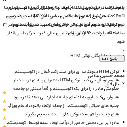
هتوم با نماد اختصاری ( HTM )، یک نوع رمز ارز از دسته شت کوین ها
با مشارکت در این تصمیمات، جامعه ما به شکل گیری اکوسیستم
است. قیمت ( نرخ ) هتوم هم اکنون برابر با 3.251$ است همچنین
DeFi کمک می کند که در خط مقدم منحنی باقی بماند. این تمرین
نرخ لحظه ای هتوم معادل 188,070 تومان است. تغییرات هتوم در ۲۴
دموکراتیک به دارندگان هاتوکن توکن قدرت می‌دهد تا آینده‌ای را
ساعت اخیر برابر با 5.92 می‌باشد
بسازند که با چشم‌انداز آنها برای تامین مالی غیرمتمرکز طنین‌انداز
0
شود.
0
مزایا برای دارندگان توکن HTM :
پاسخ دهید
توکن HTM دعوتنامه ای برای مشارکت فعال در اکوسیستم
محمد حسین غلامی
هاتوم ارسال می کند. توکن HTM به‌عنوان پایه‌ای در ساختار
2 سال قبل
حکومتی ما، راه را برای یک اکوسیستم واقعاً مبتنی بر جامعه
هموار می‌کند. این به اعضای جامعه اجازه می دهد تا در مورد
جنبه های حیاتی اکوسیستم، از جمله ارتقاء بالقوه، ادغام ویژگی
های جدید، یا فهرست توکن های آینده تصمیم بگیرند.
علاوه بر این، بخش خاصی از درآمد ایجاد شده توسط اکوسیستم