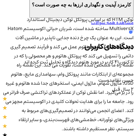
برسی اطلاعات و کاربرد توکن HTM:
کارمزد آپدیت و نگهداری ارزها به چه صورت است؟
توکن HTM که بر اساس پروتکل توکن دیجیتال استاندارد
مشاهده همه سوالات
MultiversX ساخته شده است، شریان حیاتی اکوسیستم Hatom
است. این به عنوان یک چرخ دنده جدایی ناپذیر در ماشین آلات
دیدگاه‌های کاربران
راهبری شبکه گسترده هاتوم عمل می کند و فرآیند تصمیم گیری
دائمی را تسهیل می کند که پروتکل هاتوم و هر محصولی را که در
تا کنون 41 کاربر در مورد
هتوم
دیدگاه و تحلیل ثبت کرده اند
نقشه راه ما مشخص شده است، تقویت می کند. این نقشه راه
مجموعه‌ای از ابتکارات مانند پروتکل وام، سهامداری مایع، هاتوم
حسن نظامدوست
USD، ماژول سهام، ماژول ایمنی، استخرهای جدا شده هاتوم و غیره
2 سال قبل
را در بر می‌گیرد. اما نقش توکن از عملکردهای تراکنشی صرف فراتر می
رود. جامعه ما را برای هدایت تحولات کلیدی در اکوسیستم مجهز می
کند. اعضای انجمن می‌توانند در تصمیم‌گیری‌های مربوط به
ویژگی‌های نوآورانه، خط‌مشی‌های فهرست‌بندی، و سایر ارتقاء
سیستم، نظر مستقیم داشته باشند.