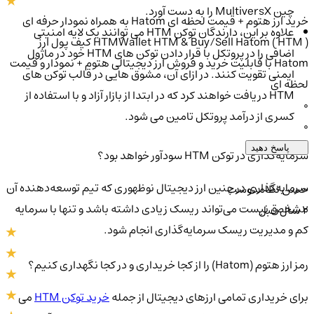
چین MultiversX را به دست آورد.
خرید ارز هتوم + قیمت لحظه ای Hatom به همراه نمودار حرفه ای
علاوه بر این، دارندگان توکن HTM می توانند یک لایه امنیتی
HTMWallet HTM & Buy/Sell Hatom ( HTM ) کیف پول ارز
اضافی را در پروتکل با قرار دادن توکن های HTM خود در ماژول
Hatom با قابلیت خرید و فروش ارز دیجیتالی هتوم + نمودار و قیمت
ایمنی تقویت کنند. در ازای آن، مشوق هایی در قالب توکن های
لحظه ای
HTM دریافت خواهند کرد که در ابتدا از بازار آزاد و با استفاده از
0
کسری از درآمد پروتکل تامین می شود.
0
پاسخ دهید
سرمایه‌گذاری در توکن HTM سودآور خواهد بود؟
سرمایه‌گذاری در چنین ارز دیجیتال نوظهوری که تیم توسعه‌دهنده آن
حسن نظامدوست
مشخص نیست می‌تواند ریسک زیادی داشته باشد و تنها با سرمایه
2 سال قبل
کم و مدیریت ریسک سرمایه‌گذاری انجام شود.
رمز ارز هتوم (Hatom) را از کجا خریداری و در کجا نگهداری کنیم؟
برای خریداری تمامی ارزهای دیجیتال از جمله
خرید توکن HTM
می