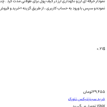
نموده و سپس با ورود به حساب کاربری ، از طریق گزینه «خرید و فروش» اقدام به خرید توکن سینتِتیکس نتورک (etwork
0.21
$
39,455
تومان
خرید سینتِتیکس نتورک
SNX
1
تحویل
می‌گیرید