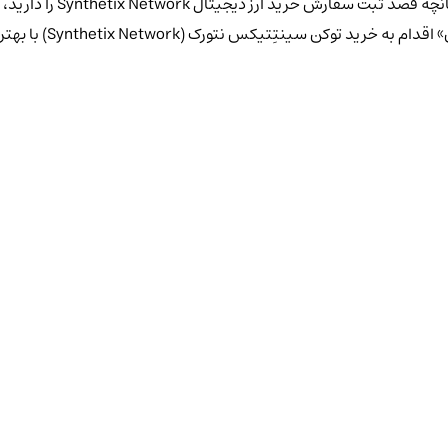
نمودار حرفه ای ارز و نگهدا
Synthetix N) با بهترین قیمت و نرخ لحظه ای به دلار و ریال نمایید.