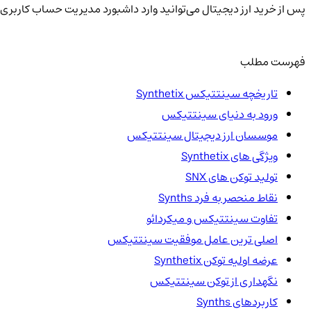
پس از خرید ارز دیجیتال می‌توانید وارد داشبورد مدیریت حساب کاربری 
فهرست مطلب
تاریخچه سینتتیکس Synthetix
ورود به دنیای سینتتیکس
موسسان ارز دیجیتال سینتتیکس
ویژگی های Synthetix
تولید توکن های SNX
نقاط منحصر به فرد Synths
تفاوت سینتتیکس و میکردائو
اصلی ترین عامل موفقیت سینتتیکس
عرضه اولیه توکن Synthetix
نگهداری از توکن سینتتیکس
کاربردهای Synths