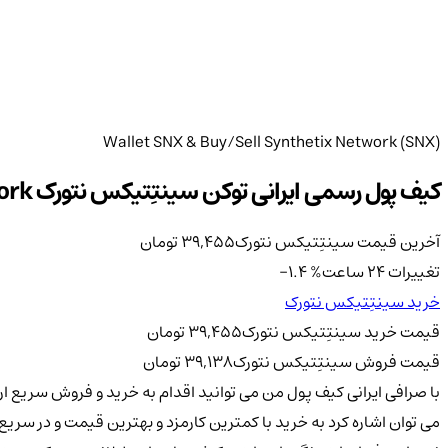
Wallet SNX & Buy/Sell Synthetix Network (SNX)
کیف پول رسمی ایرانی توکن سینتِتیکس نتورک Synthetix Network با قابلیت خرید و فروش و نگهداری طولانی مدت
آخرین قیمت سینتِتیکس نتورک
39,455
تومان
تغییرات 24 ساعت
%
-1.4
خرید سینتِتیکس نتورک
قیمت خرید سینتِتیکس نتورک
39,455
تومان
قیمت فروش سینتِتیکس نتورک
39,138
تومان
می توان اشاره کرد به خرید با کمترین کارمزد و بهترین قیمت و در سر