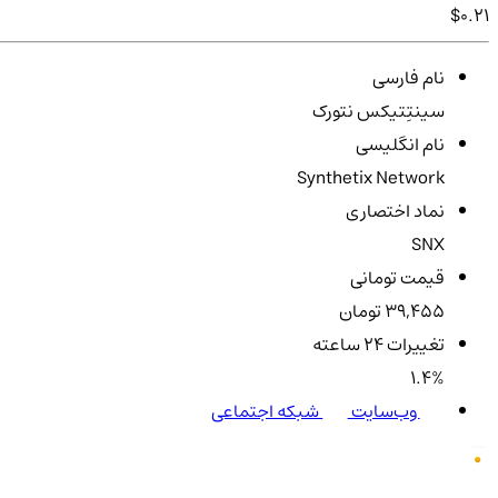
$0.21
نام فارسی
سینتِتیکس نتورک
نام انگلیسی
Synthetix Network
نماد اختصاری
SNX
قیمت تومانی
39,455 تومان
تغییرات ۲۴ ساعته
1.4%
وب‌سایت
شبکه اجتماعی