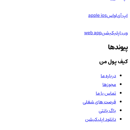
اپ آی‌او‌اس
apple ios
وب اپلیکیشن
web app
پیوندها
کیف پول من
درباره ما
مجوزها
تماس با ما
فرصت های شغلی
باگ بانتی
دانلود اپلیکیشن