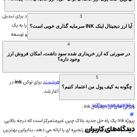
بسیار یکپارچه بر اساس یک
بلاکچین
عمومی معتبر و پایدار، یک
صرافی دارایی های معنوی به عنوان یک راهرو قابل اعتماد برای تبدیل
3
محتوا به دارایی نقد و صدور توکن ساخته شده است و آن را به یک
آیا ارز دیجیتال اینک INK سرمایه گذاری خوبی است؟
اکوسیستم یکپارچه تبدیل می کند. علاوه بر این، تعریف و توسعه
پروتکل زنجیره ای متقابل، ارزش و اطلاعات را قادر می سازد تا آزادانه
4
بین بلاک چین عمومی و بلاک چین کنسرسیوم جریان یابد.
در صورتی که ارز خریداری شده سود داشت، امکان فروش ارز
وجود داره؟
تاریخچه ارز دیجیتال ink :
5
28 اکتبر 2017، روزی بود که یک
قرارداد هوشمند
برای توکن
ink
در
چگونه به کیف پول من اعتماد کنیم؟
پلتفرم Qtum یعنی تقریباً 5 سال پیش آغاز شد.
مشاهده همه سوالات
ویژگی های ارز دیجیتال ink :
‌پروژه Ink یک راه حل جدید بلاک چین غیرمتمرکز است که درجه بالایی
دیدگاه‌های کاربران
از قابلیت همکاری متقابل زنجیره ای را ارائه می دهد، بنابراین بهترین