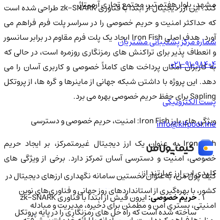
مشهد، بلوار هفتم تیر، مجتمع تجاری آرمیتاژ
کند. این ارز دیجیتال از ابتدا با فناوری zk-SNARK طراحی شده است
که حداکثر امنیت و حریم خصوصی را در سراسر پلت فرم فراهم می
آورد. هدف اصلی Iron Fish ایجاد یک پلت فرم مقاوم در برابر سانسور
شماره مرکز پشتیبانی مشتریان
و انعطاف پذیر برای تراکنش های رمزنگاری روزمره است، در حالی که
021-91098404
به کاربران امکان پرداخت های کاملاً خصوصی و کاربری آسان را می
دهد. این پروژه با داشتن شبکه جهانی از ماینرها و گره ها، از پروتکل
Sapling برای حفظ حریم خصوصی بهره می برد.
پست الکترونیکی
ویژگی های بارز Iron Fish: امنیت، حریم خصوصی و دسترسی
info@kifpool.me
Iron Fish به عنوان یک ارز دیجیتال غیرمتمرکز، بر ایجاد حریم
خصوصی، امنیت و دسترسی آسان تمرکز دارد. برخی از ویژگی های
کلیدی این ارز عبارتند از:
کیف‌ پول من، به‌عنوان نخستین سامانه نگهداری ارزهای دیجیتال در
کشور، با بهره‌گیری از استانداردهای روز جهانی و فناوری‌های نوین
حریم خصوصی:
ایرون فیش از ابتدا با فناوری zk-SNARK
امنیتی، بستری امن و مطمئن برای ذخیره، مدیریت و مبادله
ساخته شده است که راه حل های رمزنگاری را در پایه پروتکل
رمزارزها فراهم کرده است. این سامانه با ارائه خدمات پیشرفته،