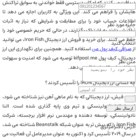
دریافت می کنند که امکان دسترسی فقط خواندنی به سوابق تراکنش
هایشان را فراهم می کند. این ویژگی به کاربران اجازه می دهد تا
اطلاعات حساب خود را برای مطابقت و شرایطی که نیاز به اثبات
جایزه مورد نظر
تراکنش دارند به اشتراک بگذارند، در حالی که حریم خصوصی خود را
حفظ می کنند. برای خرید و فروش ارز دیجیتال Iron Fish، می توانید
انتخاب کنید
ز
صرافی کیف پول من
استفاده کنید. همچنین برای نگهداری این ارز
دیجیتال، کیف پول kifpool.me توصیه می شود که امنیت و سهولت
متن نظر
استفاده را به کاربران ارائه می دهد.
چه کسانی ارز دیجیتال IRON را تأسیس کردند؟
ایرون فیش، ارز دیجیتالی که به نام ماهی آهن نیز شناخته می شود،
توسط النا نادولینسکی و تیم وی پایه گذاری شده است. النا
ارسال نظر
نادولینسکی، توسعه دهنده و مهندس نرم افزار برجسته، شرکت
Iron Fish را که پیش تر به عنوان شبکه Beanstalk شناخته می شد،
آدرس دفتر مرکزی
در سال 2019 تأسیس کرد و اکنون به عنوان مدیرعامل آن فعالیت می