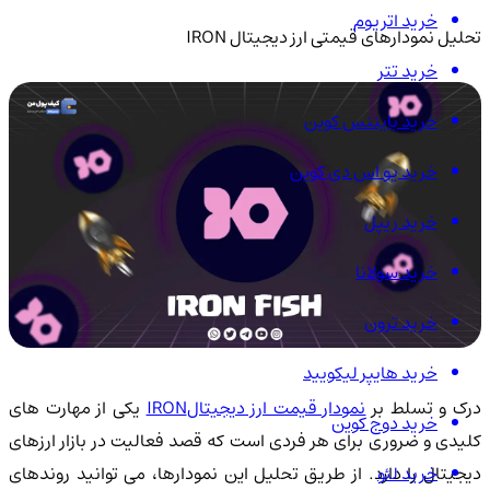
خرید اتریوم
تحلیل نمودارهای قیمتی ارز دیجیتال IRON
خرید تتر
خرید بایننس کوین
خرید یو اس دی کوین
خرید ریپل
خرید سولانا
خرید ترون
خرید هایپر لیکویید
رک و تسلط بر
نمودار قیمت ارز دیجیتالIRON
یکی از مهارت های
خرید دوج کوین
کلیدی و ضروری برای هر فردی است که قصد فعالیت در بازار ارزهای
خرید لئو
دیجیتال را دارد. از طریق تحلیل این نمودارها، می توانید روندهای