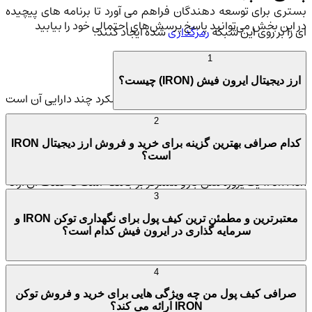
بستری برای توسعه دهندگان فراهم می آورد تا برنامه های پیچیده
در این بخش می‌توانید پاسخ پرسش‌های احتمالی خود را بیابید
ای را بر روی این شبکه
رمزگذاری
شده ایجاد کنند.
1
عملکرد چند دارایی و تراکنش های خصوصی
ارز دیجیتال ایرون فیش (IRON) چیست؟
یکی از ویژگی های برجسته ایرون فیش، عملکرد چند دارایی آن است
که به ارائه دهندگان پل اجازه می دهد هر نوع دارایی رمزنگاری را به
2
شبکه Iron Fish منتقل کنند. این ویژگی به کاربران امکان می دهد تا
کدام صرافی بهترین گزینه برای خرید و فروش ارز دیجیتال IRON
است؟
با ارزهای دیجیتال مختلف به صورت خصوصی تراکنش انجام دهند.
Iron Fish یک پروژه متن باز و متمرکز بر جامعه است که هدف آن ارائه
3
ک ارز
غیرمتمرکز
و قابل دسترس برای همه کاربران است، در حالی که
معتبرترین و مطمئن ترین کیف پول برای نگهداری توکن IRON و
حریم خصوصی کاربران و کنترل دارایی هایشان را در اولویت قرار می
سرمایه گذاری در ایرون فیش کدام است؟
دهد.
4
تاریخچه و اهداف پروژه
صرافی کیف پول من چه ویژگی هایی برای خرید و فروش توکن
IRON ارائه می کند؟