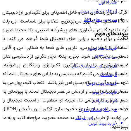
همراه اول
ارزهای پیش لیست
اگر به دنبال راهکاری امن و قابل اطمینان برای نگهداری ارز دیجیتال
سرویس های API
IRON هستید، کیف پول من بهترین انتخاب برای شماست. این پلت
فرم با بهره گیری از فناوری های پیشرفته امنیتی، یک محیط امن و
پیوندهای مهم
مطمئن برای ذخیره دارایی های دیجیتال شما فراهم می کند. با
استفاده از کیف پول من، دارایی های شما به شکلی امن و قابل
قیمت طلا امروز
دسترسی ذخیره می شود، بدون اینکه دچار نگرانی از دسترسی های
ساخت NFT
غیرمجاز شوید. ما با به کارگیری تکنولوژی رمزنگاری پیشرفته،
آموزش خرید ارز دیجیتال
اطمینان حاصل می کنیم که دسترسی به دارایی های دیجیتال شما نه
قیمت تتر
تنها سریع و آسان، بلکه بسیار امن نیز باشد. انتخاب کیف پول من به
قیمت بیت کوین
معنای انتخاب امنیت و آرامش در عصر دیجیتال است. با پیوستن به
قیمت اتریوم
جمع هزاران کاربر راضی ما، تجربه ای متفاوت از امنیت دیجیتال را
قیمت تترگلد
خواهید داشت. برای شروع ذخیره سازی توکن ایرون فیش (IRON)،
خرید گیفت کارت اپل
ی توانید از طریق
این لینک
به صفحه عضویت مراجعه کنید و به ما
خرید بیت کوین
بپیوندید.