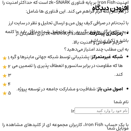
امنیت Iron Fish بر پایه فناوری zk-SNARK است که حداکثر امنیت را
افزودن دیدگاه
در سراسر پلت فرم فراهم می کند. این فناوری ها شامل:
با ثبت‌نام در صرافی کیف پول من و ارسال تحلیل و نظر در سایت ارز
دیجیتال رایگان هدیه بگیرید. نظر یا تحلیل شما حداقل باید ۱۰ کلمه
رمزنگاری پیشرفته:
استفاده از zk-SNARK برای اطمینان از
باشد و تکراری نباشد.
حریم خصوصی و امنیت بالا.
به این مطلب چند امتیاز می‌دهید؟
شبکه غیرمتمرکز:
پشتیبانی توسط شبکه جهانی ماینرها و گره
1
ها که مقاومت در برابر سانسور و انعطاف پذیری را تضمین می
2
کند.
3
4
اصول متن باز:
شفافیت و مشارکت جامعه در توسعه پروژه.
5
نام شما
امکانات و ویژگی های Iron Fish
با یک حساب Iron Fish، کاربران مجموعه ای از کلیدهای مشاهده را
موبایل شما