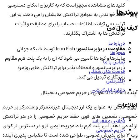
کلیدهای مشاهده مجهز است که به کاربران امکان دسترسی
پیوندها
فقط خواندنی به سوابق تراکنش هایشان را می دهد، به این
ترتیب می توانند اطلاعات حساب را برای مطابقت و اثبات
کیف پول من
تراکنش ها به اشتراک بگذارند.
درباره ما
مقاومت در برابر سانسور:
Iron Fish توسط شبکه جهانی
مجوزها
ماینرها و گره ها تامین می شود که آن را به یک پلت فرم مقاوم
تماس با ما
در برابر سانسور و انعطاف پذیر برای تراکنش های روزمره
فرصت های شغلی
رمزنگاری تبدیل می کند.
باگ بانتی
دانلود اپلیکیشن
آینده Iron Fish: تحولی در حریم خصوصی دیجیتال
اطلاعات
ایرون فیش به عنوان یک ارز دیجیتال غیرمتمرکز و متمرکز بر حریم
خصوصی، تضمین های قوی حفظ حریم خصوصی را در هر تراکنش
قوانین و مقررات
ارائه می دهد. این پلت فرم با ماموریت ایمن تر و در دسترس تر کردن
حریم خصوصی
وب 3 برای پذیرش عمومی، طراحی شده است تا مقیاس پذیری آینده
سوالات متداول