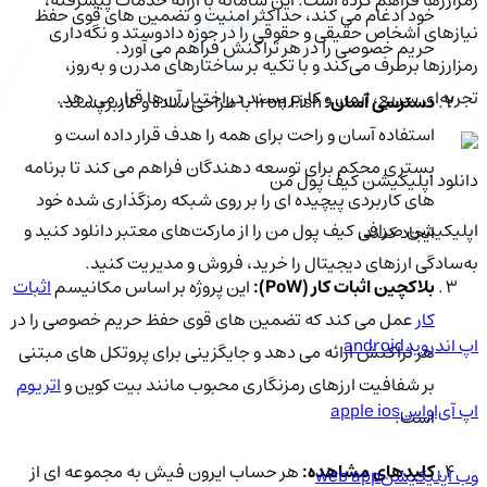
خود ادغام می کند، حداکثر امنیت و تضمین های قوی حفظ
نیازهای اشخاص حقیقی و حقوقی را در حوزه دادوستد و نگه‌داری
حریم خصوصی را در هر تراکنش فراهم می آورد.
رمزارزها برطرف می‌کند و با تکیه بر ساختارهای مدرن و به‌روز،
تجربه‌ای سریع، ایمن و کاربرپسند در اختیار آن‌ها قرار می‌دهد.
دسترسی آسان:
Iron Fish با طراحی ساده و کاربرپسند،
استفاده آسان و راحت برای همه را هدف قرار داده است و
بستری محکم برای توسعه دهندگان فراهم می کند تا برنامه
دانلود اپلیکیشن کیف‌ پول من
های کاربردی پیچیده ای را بر روی شبکه رمزگذاری شده خود
اپلیکیشن صرافی کیف پول من را از مارکت‌های معتبر دانلود کنید و
ایجاد کنند.
به‌سادگی ارزهای دیجیتال را خرید، فروش و مدیریت کنید.
بلاکچین اثبات کار (PoW):
این پروژه بر اساس مکانیسم
اثبات
کار
عمل می کند که تضمین های قوی حفظ حریم خصوصی را در
اپ اندروید
android
هر تراکنش ارائه می دهد و جایگزینی برای پروتکل های مبتنی
بر شفافیت ارزهای رمزنگاری محبوب مانند بیت کوین و
اتریوم
اپ آی‌او‌اس
apple ios
است.
کلیدهای مشاهده:
هر حساب ایرون فیش به مجموعه ای از
وب اپلیکیشن
web app