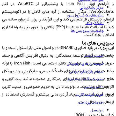
را فراهم آورد. Iron Fish با پشتیبانی از WebRTC در کنار
مرکز پشتیبانی
WebSockets، امکان استفاده از گره های کامل را در اکوسیستم
لوگو های کیف پول من
ارزهای دیجیتال فراهم می کند و این فرآیند را برای کاربران ساده می
اطلاعیه ها
کند تا اتصالات همتا به همتا (P2P) واقعی را بدون نیاز به راه اندازی
وضعیت سرویس ها
اضافی ایجاد کنند.
سرویس های ما
این پروژه، بر پایه فناوری zk-SNARK و اصول متن باز استوار است و با
جامعه ای درگیر از توسعه دهندگان، به دنبال افزایش آگاهی و حفظ
کسب درآمد
حریم خصوصی به عنوان یک کالای اجتماعی است. Iron Fish با ارائه
قیمت ارزهای دیجیتال
یک پلت فرم برای تراکنش های کاملاً خصوصی، جایگزینی برای پروتکل
سهام بازارهای جهانی
های مبتنی بر شفافیت ارزهای رمزنگاری محبوب مانند بیت کوین و
استیکینگ ارز دیجیتال
اتریوم ارائه می دهد. با اولویت دادن به حریم خصوصی و امنیت کاربر،
دکس پلاس
ایرون فیش به دنبال ایجاد آزادی مالی بیشتر و گسترش استفاده از
خرید گیفت کارت
ارزهای دیجیتال است.
خدمات پرداخت
ایرانسل
کیف پول دیجیتال IRON