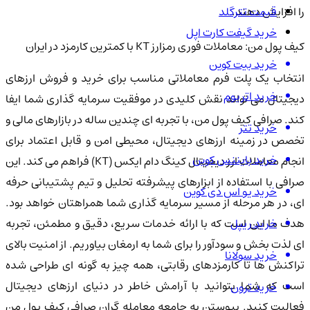
قیمت تترگلد
را افزایش دهند.
خرید گیفت کارت اپل
کیف پول من: معاملات فوری رمزارز KT با کمترین کارمزد در ایران
خرید بیت کوین
انتخاب یک پلت فرم معاملاتی مناسب برای خرید و فروش ارزهای
خرید اتریوم
دیجیتال می تواند نقش کلیدی در موفقیت سرمایه گذاری شما ایفا
کند. صرافی کیف پول من، با تجربه ای چندین ساله در بازارهای مالی و
خرید تتر
تخصص در زمینه ارزهای دیجیتال، محیطی امن و قابل اعتماد برای
خرید بایننس کوین
انجام معاملات ارز دیجیتال کینگ دام ایکس (KT) فراهم می کند. این
صرافی با استفاده از ابزارهای پیشرفته تحلیل و تیم پشتیبانی حرفه
خرید یو اس دی کوین
ای، در هر مرحله از مسیر سرمایه گذاری شما همراهتان خواهد بود.
خرید ریپل
هدف ما این است که با ارائه خدمات سریع، دقیق و مطمئن، تجربه
ای لذت بخش و سودآور را برای شما به ارمغان بیاوریم. از امنیت بالای
خرید سولانا
تراکنش ها تا کارمزدهای رقابتی، همه چیز به گونه ای طراحی شده
است که شما بتوانید با آرامش خاطر در دنیای ارزهای دیجیتال
خرید ترون
فعالیت کنید. پیوستن به جامعه معامله گران صرافی کیف پول من