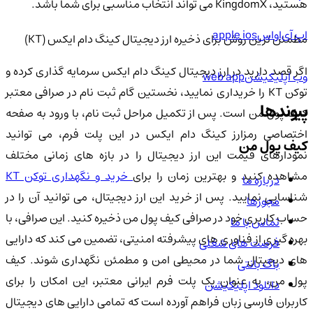
هستید، KingdomX می تواند انتخاب مناسبی برای شما باشد.
اپ آی‌او‌اس
apple ios
مطمئن ترین روش برای ذخیره ارز دیجیتال کینگ دام ایکس (KT)
اگر قصد دارید در ارز دیجیتال کینگ دام ایکس سرمایه گذاری کرده و
وب اپلیکیشن
web app
توکن KT را خریداری نمایید، نخستین گام ثبت نام در صرافی معتبر
پیوندها
کیف پول من است. پس از تکمیل مراحل ثبت نام، با ورود به صفحه
اختصاصی رمزارز کینگ دام ایکس در این پلت فرم، می توانید
کیف پول من
نمودارهای قیمت این ارز دیجیتال را در بازه های زمانی مختلف
مشاهده کنید و بهترین زمان را برای
خرید و نگهداری توکن KT
درباره ما
شناسایی نمایید. پس از خرید این ارز دیجیتال، می توانید آن را در
مجوزها
حساب کاربری خود در صرافی کیف پول من ذخیره کنید. این صرافی، با
تماس با ما
بهره گیری از فناوری های پیشرفته امنیتی، تضمین می کند که دارایی
فرصت های شغلی
های دیجیتال شما در محیطی امن و مطمئن نگهداری شوند. کیف
باگ بانتی
پول من، به عنوان یک پلت فرم ایرانی معتبر، این امکان را برای
دانلود اپلیکیشن
کاربران فارسی زبان فراهم آورده است که تمامی دارایی های دیجیتال