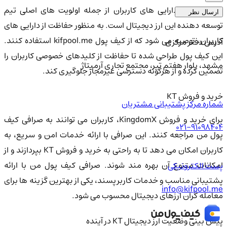
امنیت KT و دارایی های کاربران از جمله اولویت های اصلی تیم
ارسال نظر
توسعه دهنده این ارز دیجیتال است. به منظور حفاظت از دارایی های
کاربران، توصیه می شود که از کیف پول kifpool.me استفاده کنند.
آدرس دفتر مرکزی
این کیف پول طراحی شده تا حفاظت از کلیدهای خصوصی کاربران را
مشهد، بلوار هفتم تیر، مجتمع تجاری آرمیتاژ
تضمین کرده و از هرگونه دسترسی غیرمجاز جلوگیری کند.
خرید و فروش KT
شماره مرکز پشتیبانی مشتریان
برای خرید و فروش KingdomX، کاربران می توانند به صرافی کیف
021-91098404
پول من مراجعه کنند. این صرافی با ارائه خدمات امن و سریع، به
کاربران امکان می دهد تا به راحتی به خرید و فروش KT بپردازند و از
امکانات متنوع آن بهره مند شوند. صرافی کیف پول من با ارائه
پست الکترونیکی
پشتیبانی مناسب و خدمات کاربرپسند، یکی از بهترین گزینه ها برای
info@kifpool.me
معامله گران ارزهای دیجیتال محسوب می شود.
پیش بینی وضعیت ارز دیجیتال KT در آینده