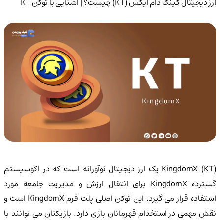
ارز دیجیتال کینگ دام ایکس (KT) چیست؟ | آشنایی با توکن KT
KingdomX (KT) یک ارز دیجیتال نوآورانه است که در اکوسیستم
گسترده KingdomX برای انتقال ارزش و مدیریت جامعه مورد
استفاده قرار می گیرد. این توکن اصلی پلت فرم KingdomX است و
نقش مهمی در استخدام قهرمانان بازی دارد. بازیکنان می توانند با