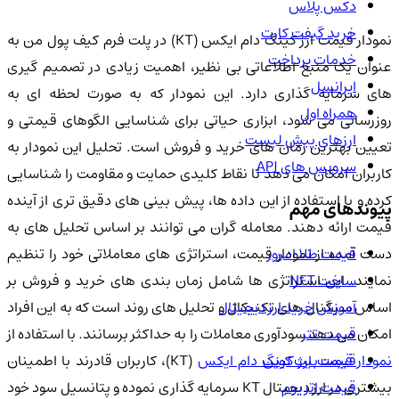
دکس پلاس
خرید گیفت کارت
نمودار قیمت ارز کینگ دام ایکس (KT) در پلت فرم کیف پول من به
خدمات پرداخت
عنوان یک منبع اطلاعاتی بی نظیر، اهمیت زیادی در تصمیم گیری
ایرانسل
های سرمایه گذاری دارد. این نمودار که به صورت لحظه ای به
همراه اول
روزرسانی می شود، ابزاری حیاتی برای شناسایی الگوهای قیمتی و
ارزهای پیش لیست
تعیین بهترین زمان های خرید و فروش است. تحلیل این نمودار به
سرویس های API
کاربران امکان می دهد تا نقاط کلیدی حمایت و مقاومت را شناسایی
کرده و با استفاده از این داده ها، پیش بینی های دقیق تری از آینده
پیوندهای مهم
قیمت ارائه دهند. معامله گران می توانند بر اساس تحلیل های به
قیمت طلا امروز
دست آمده از نمودار قیمت، استراتژی های معاملاتی خود را تنظیم
ساخت NFT
نمایند. این استراتژی ها شامل زمان بندی های خرید و فروش بر
آموزش خرید ارز دیجیتال
اساس سیگنال های تکنیکال و تحلیل های روند است که به این افراد
قیمت تتر
امکان می دهد سودآوری معاملات را به حداکثر برسانند. با استفاده از
قیمت بیت کوین
مودار قیمت ارز کینگ دام ایکس
(KT)، کاربران قادرند با اطمینان
قیمت اتریوم
بیشتری در ارز دیجیتال KT سرمایه گذاری نموده و پتانسیل سود خود