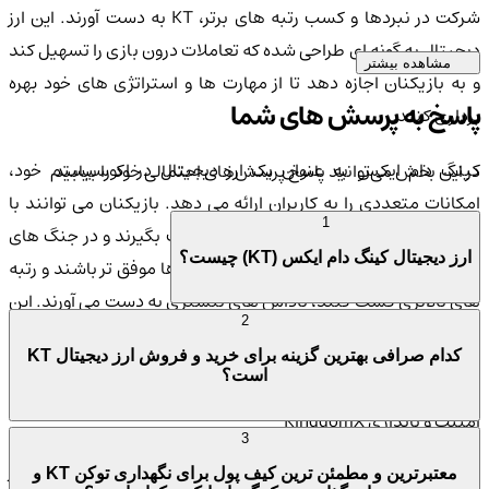
شرکت در نبردها و کسب رتبه های برتر، KT به دست آورند. این ارز
دیجیتال به گونه ای طراحی شده که تعاملات درون بازی را تسهیل کند
مشاهده بیشتر
و به بازیکنان اجازه دهد تا از مهارت ها و استراتژی های خود بهره
پاسخ به پرسش های شما
برداری کنند.
کینگ دام ایکس به عنوان یک ارز دیجیتال در اکوسیستم خود،
در این بخش می‌توانید پاسخ پرسش‌های احتمالی خود را بیابید
امکانات متعددی را به کاربران ارائه می دهد. بازیکنان می توانند با
1
استفاده از KT، قهرمانان جدیدی را به خدمت بگیرند و در جنگ های
ارز دیجیتال کینگ دام ایکس (KT) چیست؟
مختلف شرکت کنند. هرچه بازیکنان در نبردها موفق تر باشند و رتبه
های بالاتری کسب کنند، پاداش های بیشتری به دست می آورند. این
2
سیستم پاداش دهی باعث می شود تا بازیکنان همواره انگیزه ای برای
کدام صرافی بهترین گزینه برای خرید و فروش ارز دیجیتال KT
پیشرفت و بهبود عملکرد خود داشته باشند.
است؟
امنیت و پایداری KingdomX
3
امنیت KT یکی از مهمترین اولویت های تیم توسعه دهنده این ارز
معتبرترین و مطمئن ترین کیف پول برای نگهداری توکن KT و