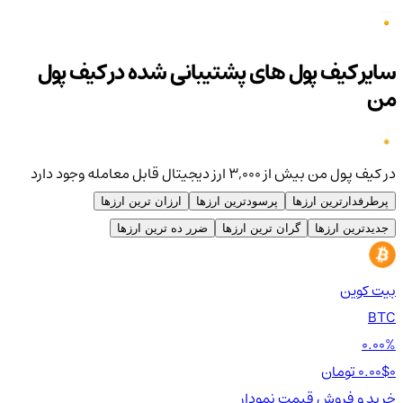
سایر کیف پول های پشتیبانی شده در کیف پول
من
در کیف پول من بیش از ۳,۰۰۰ ارز دیجیتال قابل معامله وجود دارد
پرطرفدارترین ارزها
پرسودترین ارزها
ارزان ترین ارزها
جدیدترین ارزها
گران ترین ارزها
ضرر ده ترین ارزها
بیت کوین
اتر
TH
BTC
00%
0.00%
0 تومان
0.00$
0 تومان
0$
خرید و فروش
قیمت
نمودار
خر