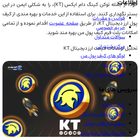
اطلاعات
خود، از جمله توکن کینگ دام ایکس (KT)، را به شکلی ایمن در این
بستر نگهداری کنند. برای استفاده از این خدمات و بهره مندی از کیف
قوانین و مقررات
ول ارز دیجیتال KT، از طریق
صفحه عضویت
اقدام نموده و از تمامی
حریم خصوصی
امکانات پلت فرم کیف پول من بهره مند شوید.
سوالات متداول
مرکز پشتیبانی
تحلیل نوسانات قیمت ارز دیجیتال KT
لوگو های کیف پول من
اطلاعیه ها
وضعیت سرویس ها
سرویس های ما
کسب درآمد
قیمت ارزهای دیجیتال
سهام بازارهای جهانی
استیکینگ ارز دیجیتال