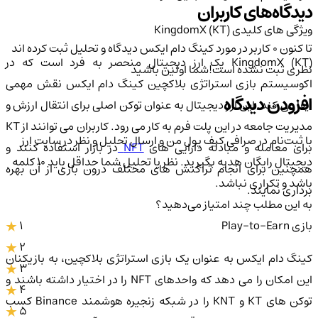
دیدگاه‌های کاربران
ویژگی های کلیدی KingdomX (KT)
تا کنون 0 کاربر در مورد
کینگ دام ایکس
دیدگاه و تحلیل ثبت کرده اند
KingdomX (KT) یک ارز دیجیتال منحصر به فرد است که در
نظری ثبت نشده است!
شما اولین باشید
اکوسیستم بازی استراتژی بلاکچین کینگ دام ایکس نقش مهمی
افزودن دیدگاه
ایفا می کند. این ارز دیجیتال به عنوان توکن اصلی برای انتقال ارزش و
مدیریت جامعه در این پلت فرم به کار می رود. کاربران می توانند از KT
با ثبت‌نام در صرافی کیف پول من و ارسال تحلیل و نظر در سایت ارز
رای معامله و مبادله دارایی های
NFT
در بازار استفاده کنند و
دیجیتال رایگان هدیه بگیرید. نظر یا تحلیل شما حداقل باید ۱۰ کلمه
همچنین برای انجام تراکنش های مختلف درون بازی از آن بهره
باشد و تکراری نباشد.
برداری نمایند.
به این مطلب چند امتیاز می‌دهید؟
1
بازی Play-to-Earn
2
کینگ دام ایکس به عنوان یک بازی استراتژی بلاکچین، به بازیکنان
3
این امکان را می دهد که واحدهای NFT را در اختیار داشته باشند و
4
توکن های KT و KNT را در شبکه زنجیره هوشمند Binance کسب
5