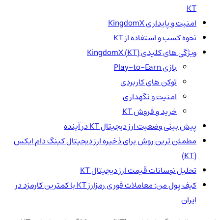
KT
امنیت و پایداری KingdomX
نحوه کسب و استفاده از KT
ویژگی های کلیدی KingdomX (KT)
بازی Play-to-Earn
توکن های کاربردی
امنیت و نگهداری
خرید و فروش KT
پیش بینی وضعیت ارز دیجیتال KT در آینده
مطمئن ترین روش برای ذخیره ارز دیجیتال کینگ دام ایکس
(KT)
تحلیل نوسانات قیمت ارز دیجیتال KT
کیف پول من: معاملات فوری رمزارز KT با کمترین کارمزد در
ایران