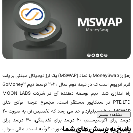
رمزارز MoneySwap با نماد (MSWAP) یک ارز دیجیتال مبتنی بر پلت
فرم اتریوم است که در نیمه دوم سال 2020 توسط تیم GoMoney2
راه اندازی شد. تیم توسعه دهنده آن در شرکت MOON LABS
PTE.LTD در سنگاپور مستقر است. مجموع عرضه توکن های
MSWAP به 1.5 میلیارد واحد می رسد که تخصیص آن به صورت 40
مشاهده بیشتر
درصد برای اکوسیستم، 20 درصد برای نقدینگی، 30 درصد برای
پاسخ به پرسش های شما
بازاریابی و 10 درصد برای ذخیره ها صورت گرفته است. مانی سواپ