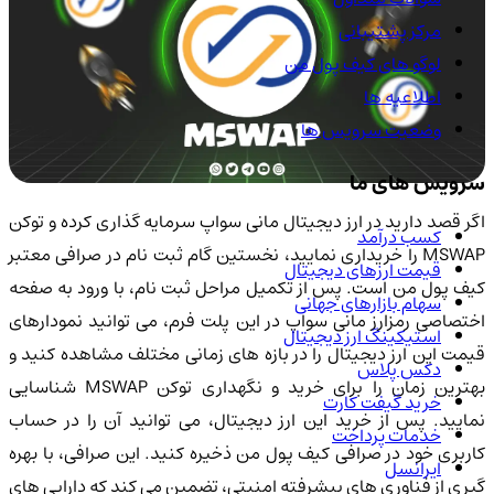
مرکز پشتیبانی
لوگو های کیف پول من
اطلاعیه ها
وضعیت سرویس ها
سرویس های ما
اگر قصد دارید در ارز دیجیتال مانی سواپ سرمایه گذاری کرده و توکن
کسب درآمد
MSWAP را خریداری نمایید، نخستین گام ثبت نام در صرافی معتبر
قیمت ارزهای دیجیتال
کیف پول من است. پس از تکمیل مراحل ثبت نام، با ورود به صفحه
سهام بازارهای جهانی
اختصاصی رمزارز مانی سواپ در این پلت فرم، می توانید نمودارهای
استیکینگ ارز دیجیتال
قیمت این ارز دیجیتال را در بازه های زمانی مختلف مشاهده کنید و
دکس پلاس
بهترین زمان را برای خرید و نگهداری توکن MSWAP شناسایی
خرید گیفت کارت
نمایید. پس از خرید این ارز دیجیتال، می توانید آن را در حساب
خدمات پرداخت
کاربری خود در صرافی کیف پول من ذخیره کنید. این صرافی، با بهره
ایرانسل
گیری از فناوری های پیشرفته امنیتی، تضمین می کند که دارایی های