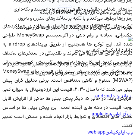
نیازهای اشخاص حقیقی و حقوقی را در حوزه دادوستد و نگه‌داری
پیش بینی وضعیت ارز دیجیتال MSWAP در آینده
رمزارزها برطرف می‌کند و با تکیه بر ساختارهای مدرن و به‌روز،
توکن های MoneySwap (MSWAP) برای استفاده در عملکردهای
تجربه‌ای سریع، ایمن و کاربرپسند در اختیار آن‌ها قرار می‌دهد.
حکمرانی، مبادله و وام دهی در اکوسیستم MoneySwap طراحی
شده اند. این توکن ها همچنین از طریق رویدادهای airdrop به
دانلود اپلیکیشن کیف‌ پول من
دارندگان توکن ها توزیع می شوند و نقدینگی در استخرهای مختلف
فراهم می کنند. این کاربردها به توسعه و گسترش اکوسیستم مانی
اپلیکیشن صرافی کیف پول من را از مارکت‌های معتبر دانلود کنید و
سواپ کمک می کنند. پیش بینی های قیمت برای MoneySwap
به‌سادگی ارزهای دیجیتال را خرید، فروش و مدیریت کنید.
(MSWAP) متنوع و گاهی متناقض است. برخی تحلیل گران پیش
بینی می کنند که تا سال 2030، قیمت این ارز دیجیتال به میزان کمی
اپ اندروید
android
افزایش یابد، در حالی که دیگر پیش بینی ها حاکی از افزایش قابل
توجه قیمت در دهه های آینده است. این پیش بینی ها بر اساس
اپ آی‌او‌اس
apple ios
تحلیل های اقتصادی و شرایط بازار انجام شده و ممکن است تغییر
کنند.
وب اپلیکیشن
web app