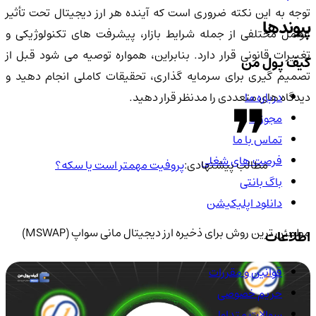
توجه به این نکته ضروری است که آینده هر ارز دیجیتال تحت تأثیر
پیوندها
عوامل مختلفی از جمله شرایط بازار، پیشرفت های تکنولوژیکی و
تغییرات قانونی قرار دارد. بنابراین، همواره توصیه می شود قبل از
کیف پول من
تصمیم گیری برای سرمایه گذاری، تحقیقات کاملی انجام دهید و
دیدگاه های متعددی را مدنظر قرار دهید.
درباره ما
مجوزها
تماس با ما
فرصت های شغلی
مطالب پیشنهادی:
پروفیت مهمتر است یا سکه؟
باگ بانتی
دانلود اپلیکیشن
مطمئن ترین روش برای ذخیره ارز دیجیتال مانی سواپ (MSWAP)
اطلاعات
قوانین و مقررات
حریم خصوصی
سوالات متداول