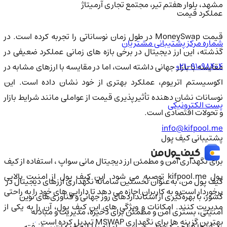
مشهد، بلوار هفتم تیر، مجتمع تجاری آرمیتاژ
عملکرد قیمت
قیمت MoneySwap در طول زمان نوساناتی را تجربه کرده است. در
شماره مرکز پشتیبانی مشتریان
گذشته، این ارز دیجیتال در برخی بازه های زمانی عملکرد ضعیفی در
021-91098404
مقایسه با بازار جهانی داشته است، اما در مقایسه با ارزهای مشابه در
اکوسیستم اتریوم، عملکرد بهتری از خود نشان داده است. این
نوسانات نشان دهنده تأثیرپذیری قیمت از عواملی مانند شرایط بازار
پست الکترونیکی
و تحولات اقتصادی است.
info@kifpool.me
پشتیبانی کیف پول
برای نگهداری امن و مطمئن ارز دیجیتال مانی سواپ ، استفاده از کیف
پول kifpool.me توصیه می شود. این کیف پول از امنیت بالایی
کیف‌ پول من، به‌عنوان نخستین سامانه نگهداری ارزهای دیجیتال در
برخوردار است و به کاربران اجازه می دهد تا دارایی های خود را به راحتی
کشور، با بهره‌گیری از استانداردهای روز جهانی و فناوری‌های نوین
مدیریت کنند. امکانات و ویژگی های این کیف پول، آن را به یکی از
امنیتی، بستری امن و مطمئن برای ذخیره، مدیریت و مبادله
بهترین گزینه ها برای نگهداری MSWAP تبدیل کرده است.
رمزارزها فراهم کرده است. این سامانه با ارائه خدمات پیشرفته،