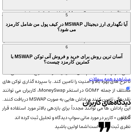
برای نگهداری امن MoneySwap، انتخاب یک کیف پول امن و معتبر
5
بسیار مهم است. کیف پول kifpool.me به عنوان یکی از گزینه های
آیا نگهداری ارز دیجیتال MSWAP در کیف پول من شامل کارمزد
پیشنهادی برای ذخیره این رمزارز معرفی شده است و از امنیت بالایی
می شود؟
برخوردار است. این کیف پول امکانات متعددی را برای مدیریت دارایی
های دیجیتال فراهم می کند و کاربران می توانند به راحتی و با
6
اطمینان از آن استفاده کنند.
آسان ترین روش برای خرید و فروش آنی توکن MSWAP با
کمترین کارمزد چیست؟
مانی سواپ از مکانیسم های استیکینگ و استخراج استفاده می کند
مشاهده همه سوالات
تا نرخ های بهره بالا و امنیت را تامین کند. با سپرده گذاری توکن های
مختلف از جمله GOM2 در استخر MoneySwap، کاربران می توانند
نقدینگی تامین کنند و پاداش هایی به صورت MSWAP دریافت کنند.
دیدگاه‌های کاربران
این پاداش ها می توانند مجدداً برای بازدهی بالاتر مورد استفاده قرار
گیرند.
تا کنون 0 کاربر در مورد
مانی سواپ
دیدگاه و تحلیل ثبت کرده اند
نظری ثبت نشده است!
شما اولین باشید