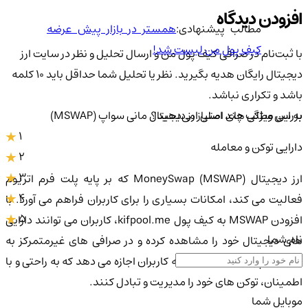
افزودن دیدگاه
مطالب پیشنهادی:
همستر در بازار پیش عرضه
کیف پول من لیست شد!
با ثبت‌نام در صرافی کیف پول من و ارسال تحلیل و نظر در سایت ارز
دیجیتال رایگان هدیه بگیرید. نظر یا تحلیل شما حداقل باید ۱۰ کلمه
باشد و تکراری نباشد.
به این مطلب چند امتیاز می‌دهید؟
بررسی ویژگی های اصلی ارز دیجیتال مانی سواپ (MSWAP)
1
دارایی توکن و معامله
2
3
ارز دیجیتال MoneySwap (MSWAP) که بر پایه پلت فرم اتریوم
4
فعالیت می کند، امکانات بسیاری را برای کاربران فراهم می آورد. با
5
افزودن MSWAP به کیف پول kifpool.me، کاربران می توانند دارایی
نام شما
های دیجیتال خود را مشاهده کرده و در صرافی های غیرمتمرکز به
معامله بپردازند. این امکان به کاربران اجازه می دهد که به راحتی و با
اطمینان، توکن های خود را مدیریت و تبادل کنند.
موبایل شما