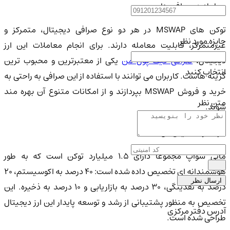
معامله در صرافی ها
توکن های MSWAP در هر دو نوع صرافی دیجیتال، متمرکز و
جایزه مورد نظر
غیرمتمرکز، قابلیت معامله دارند. برای انجام معاملات این ارز
یجیتال،
صرافی کیف پول من
یکی از معتبرترین و محبوب ترین
انتخاب کنید
گزینه هاست. کاربران می توانند با استفاده از این صرافی به راحتی به
خرید و فروش MSWAP بپردازند و از امکانات متنوع آن بهره مند
متن نظر
شوند.
عرضه و تخصیص کل
مانی سواپ مجموعاً دارای 1.5 میلیارد توکن است که به طور
هوشمندانه ای تخصیص داده شده است: 40 درصد به اکوسیستم، 20
ارسال نظر
درصد به نقدینگی، 30 درصد به بازاریابی و 10 درصد به ذخیره. این
تخصیص به منظور پشتیبانی از رشد و توسعه پایدار این ارز دیجیتال
آدرس دفتر مرکزی
طراحی شده است.