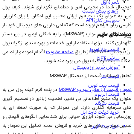
همراه اول
دیجیتال شما در محیطی امن و مطمئن نگهداری شوند. کیف پول
ارزهای پیش لیست
من، به عنوان یک پلت فرم ایرانی معتبر، این امکان را برای کاربران
سرویس های API
فارسی زبان فراهم آورده است که تمامی دارایی های دیجیتال خود، از
پیوندهای مهم
جمله توکن مانی سواپ (MSWAP)، را به شکلی ایمن در این بستر
نگهداری کنند. برای استفاده از این خدمات و بهره مندی از کیف پول
قیمت طلا امروز
رز دیجیتال MSWAP، از طریق
صفحه عضویت
اقدام نموده و از تمامی
ساخت NFT
امکانات پلت فرم کیف پول من بهره مند شوید.
آموزش خرید ارز دیجیتال
تحلیل نوسانات قیمت ارز دیجیتال MSWAP
قیمت تتر
قیمت بیت کوین
نمودار قیمت ارز مانی سواپ MSWAP
در پلت فرم کیف پول من به
قیمت اتریوم
عنوان یک منبع اطلاعاتی بی نظیر، اهمیت زیادی در تصمیم گیری
قیمت تترگلد
های سرمایه گذاری دارد. این نمودار که به صورت لحظه ای به
خرید گیفت کارت اپل
روزرسانی می شود، ابزاری حیاتی برای شناسایی الگوهای قیمتی و
تعیین بهترین زمان های خرید و فروش است. تحلیل این نمودار به
خرید بیت کوین