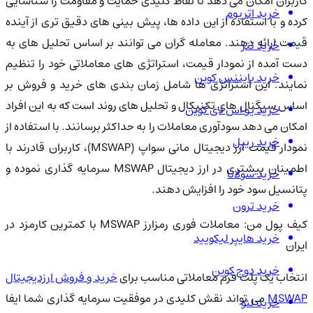
کاربران امکان می دهد تا نقاط کلیدی حمایت و مقاومت را شناسایی
خرید اتریوم
کرده و با استفاده از این داده ها، پیش بینی های دقیق تری از آینده
قیمت ارائه دهند. معامله گران می توانند بر اساس تحلیل های به
خرید تتر
دست آمده از نمودار قیمت، استراتژی های معاملاتی خود را تنظیم
خرید بایننس کوین
نمایند. این استراتژی ها شامل زمان بندی های خرید و فروش بر
اساس سیگنال های تکنیکال و تحلیل های روند است که به این افراد
خرید یو اس دی کوین
امکان می دهد سودآوری معاملات را به حداکثر برسانند. با استفاده از
خرید ریپل
نمودار قیمت ارز دیجیتال مانی سواپ (MSWAP)، کاربران قادرند با
اطمینان بیشتری در ارز دیجیتال MSWAP سرمایه گذاری نموده و
خرید سولانا
پتانسیل سود خود را افزایش دهند.
خرید ترون
کیف پول من: معاملات فوری رمزارز MSWAP با کمترین کارمزد در
خرید هایپر لیکویید
ایران
خرید دوج کوین
نتخاب یک پلت فرم معاملاتی مناسب برای
خرید و فروش ارزدیجیتال
MSWAP
می تواند نقش کلیدی در موفقیت سرمایه گذاری شما ایفا
خرید لئو