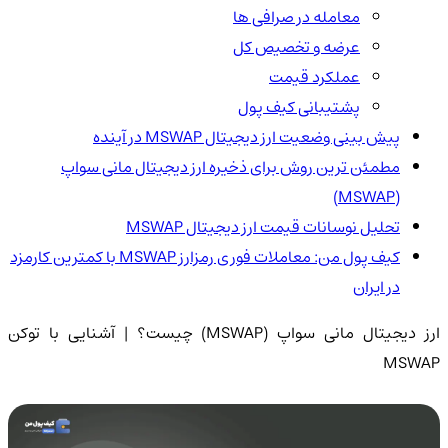
معامله در صرافی ها
عرضه و تخصیص کل
عملکرد قیمت
پشتیبانی کیف پول
پیش بینی وضعیت ارز دیجیتال MSWAP در آینده
مطمئن ترین روش برای ذخیره ارز دیجیتال مانی سواپ
(MSWAP)
تحلیل نوسانات قیمت ارز دیجیتال MSWAP
کیف پول من: معاملات فوری رمزارز MSWAP با کمترین کارمزد
در ایران
ارز دیجیتال مانی سواپ (MSWAP) چیست؟ | آشنایی با توکن
MSWAP