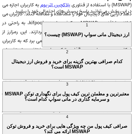
MSWAP) با استفاده از فناوری
بلاکچین اتریوم
به کاربران اجازه می
در این بخش می‌توانید پاسخ پرسش‌های احتمالی خود را بیابید
دهد دارایی های دیجیتال خود را مشاهده و معامله کنند. کاربران می
توانند با افزودن MSWAP به کیف پول kifpool.me، به راحتی در
1
صرافی های غیرمتمرکز به خرید و فروش بپردازند. این رمزارز از
ارز دیجیتال مانی سواپ (MSWAP) چیست؟
مکانیسم های سرمایه گذاری و استخراج بهره می برد که به کاربران
امکان می دهد با سپرده گذاری توکن های مختلف در استخرهای
2
مخصوص، نقدینگی فراهم کنند و پاداش هایی به شکل MSWAP
کدام صرافی بهترین گزینه برای خرید و فروش ارز دیجیتال
دریافت کنند.
MSWAP است؟
رمزارز مانی سواپ (MSWAP) در صرافی های مختلف قابل معامله
3
است. برای خرید و فروش این رمزارز، صرافی کیف پول من یکی از
معتبرترین و مطمئن ترین کیف پول برای نگهداری توکن MSWAP
گزینه های اصلی و معتبر است. این صرافی امکان معامله MSWAP را
و سرمایه گذاری در مانی سواپ کدام است؟
با استفاده از توکن های مختلف فراهم می کند و کاربران می توانند از
طریق آن به راحتی به تبادل این رمزارز بپردازند.
4
صرافی کیف پول من چه ویژگی هایی برای خرید و فروش توکن
MSWAP ارائه می کند؟
وضعیت امنیت ارز دیجیتال مانی سواپ (MSWAP)