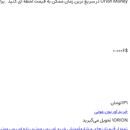
Orion Money در سریع ترین زمان ممکن به قیمت لحظه ای کنید . برای شروع ترید کافیست بر روی آیکون ثبت نام کلیک کنید.
0.0006
$
131
تومان
خرید اوریون مونی
ORION
1
تحویل
می‌گیرید
نمودار قیمت
ارزهای مشابه
آموزش خرید اوریون مونی
درباره اوریون مونی
س