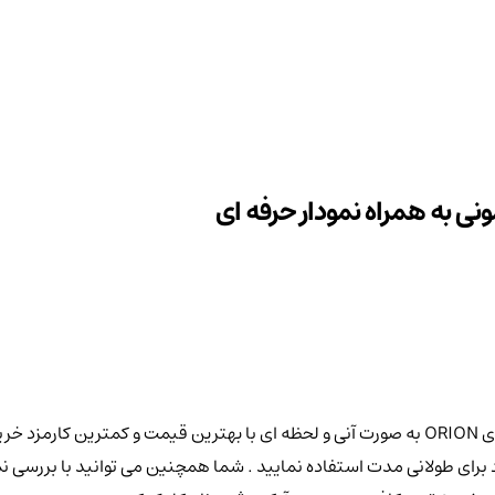
در صرافی کیف پول من خرید ارز دیجیتال اوریون مونی را با نماد اختصاری ORION به صورت آنی و لحظه ای
ی (Orion Money) برای نگهداری ارز خود برای طولانی مدت استفاده نمایید . شما همچنین می توا