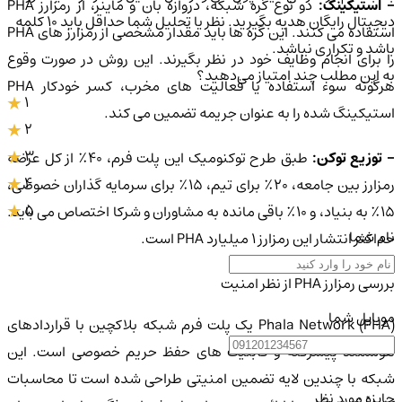
 استیکینگ:
دو نوع گره شبکه، دروازه بان و ماینر، از رمزارز PHA
دیجیتال رایگان هدیه بگیرید. نظر یا تحلیل شما حداقل باید ۱۰ کلمه
استفاده می کنند. این گره ها باید مقدار مشخصی از رمزارز های PHA
باشد و تکراری نباشد.
را برای انجام وظایف خود در نظر بگیرند. این روش در صورت وقوع
به این مطلب چند امتیاز می‌دهید؟
هرگونه سوء استفاده یا فعالیت های مخرب، کسر خودکار PHA
1
استیکینگ شده را به عنوان جریمه تضمین می کند.
2
3
 توزیع توکن:
طبق طرح توکنومیک این پلت فرم، 40٪ از کل عرضه
4
رمزارز بین جامعه، 20٪ برای تیم، 15٪ برای سرمایه گذاران خصوصی،
5
15٪ به بنیاد، و 10٪ باقی مانده به مشاوران و شرکا اختصاص می باید.
نام شما
حداکثر انتشار این رمزارز 1 میلیارد PHA است.
بررسی رمزارز PHA از نظر امنیت
موبایل شما
Phala Network (PHA) یک پلت فرم شبکه بلاکچین با قراردادهای
هوشمند پیشرفته و قابلیت های حفظ حریم خصوصی است. این
شبکه با چندین لایه تضمین امنیتی طراحی شده است تا محاسبات
جایزه مورد نظر