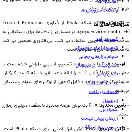
اطلاعیه ها
قرارداد محرمانه است.
وضعیت سرویس ها
- تکنولوژی TEE:
شبکه Phala از فناوری Trusted Execution
سرویس های ما
Environment (TEE) موجود در بسیاری از CPUها برای دستیابی به
کسب درآمد
ساخت شبکه بلاکچین استفاده می کند. این فناوری تضمین می کند
قیمت ارزهای دیجیتال
که محاسبات امن و خصوصی است.
سهام بازارهای جهانی
 امنیت:
PHA با چندین لایه تضمین امنیتی طراحی شده است تا
استیکینگ ارز دیجیتال
محاسبات کاملاً قابل تأیید را ارائه دهد. این شبکه توسط کارگران
دکس پلاس
غیرمتمرکز متعدد و تعداد قابل توجهی از توکن های سهام پشتیبانی
خرید گیفت کارت
می شود.
خدمات پرداخت
ایرانسل
- تامین محدود:
PHA یک توکن عرضه محدود با سقف 1 میلیارد رمزارز
همراه اول
است.
ارزهای پیش لیست
سرویس های API
 توکن کاربردی:
PHA توکن ابزار اصلی برای شبکه Phala است.