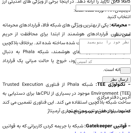
کاملاً قابل تأیید را ارائه دهد. در اینجا برخی از ویژگی های امنیتی ارز
دیجیتال PHA آورده شده است:
انتخاب کنید
- محرمانه:
یکی از بهترین ویژگی های شبکه فالا، قراردادهای محرمانه
است. این قراردادهای هوشمند از ابتدا برای محافظت از حریم
متن نظر
خصوصی برنامه های مدیریت شده ساخته شده اند. برخلاف بلاکچین
های موجود برای قراردادهای هوشمند، شبکه Phala به دنبال
جلوگیری از نشت هرگونه ورود، خروج یا حالت میانی یک قرارداد
محرمانه است.
ارسال نظر
- تکنولوژی TEE:
شبکه Phala از فناوری Trusted Execution
Environment (TEE) موجود در بسیاری از CPUها برای دستیابی به
آدرس دفتر مرکزی
ساخت شبکه بلاکچین استفاده می کند. این فناوری تضمین می کند
مشهد، بلوار هفتم تیر، مجتمع تجاری آرمیتاژ
که محاسبات امن و خصوصی است.
 قوانین Gatekeeper:
شبکه با جریمه کردن کاربرانی که به قوانین