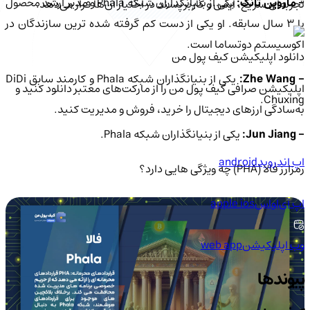
 ماروین تانگ:
یکی از بنیانگذاران شبکه Phala و مدیر ارشد محصول
تجربه‌ای سریع، ایمن و کاربرپسند در اختیار آن‌ها قرار می‌دهد.
با 3 سال سابقه. او یکی از دست کم گرفته شده ترین سازندگان در
اکوسیستم دوتساما است.
دانلود اپلیکیشن کیف‌ پول من
- Zhe Wang
یکی از بنیانگذاران شبکه Phala و کارمند سابق DiDi
اپلیکیشن صرافی کیف پول من را از مارکت‌های معتبر دانلود کنید و
Chuxing.
به‌سادگی ارزهای دیجیتال را خرید، فروش و مدیریت کنید.
- Jun Jiang:
یکی از بنیانگذاران شبکه Phala.
اپ اندروید
android
رمزارز فالا (PHA) چه ویژگی هایی دارد؟
اپ آی‌او‌اس
apple ios
وب اپلیکیشن
web app
پیوندها