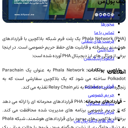
کیف پول من
درباره ما
مجوزها
تماس با ما
Phala Network (PHA) یک پلت فرم شبکه بلاکچین با قراردادهای
فرصت های شغلی
هوشمند پیشرفته و قابلیت های حفظ حریم خصوصی است. در اینجا
باگ بانتی
برخی از ویژگی های ارز دیجیتال PHA آورده شده است:
دانلود اپلیکیشن
- پاراچین پولکادات:
Phala Network به عنوان یک Parachain
اطلاعات
Polkadot ساخته می شود که یک بلاکچین سفارشی است که به
قوانین و مقررات
زنجیره اصلی Polkadot به نام Relay Chain تغذیه می کند.
حریم خصوصی
 قراردادهای محرمانه:
PHA قراردادهای محرمانه ای را ارائه می دهد
سوالات متداول
که از حریم خصوصی برنامه های مدیریت شده محافظت می کند.
مرکز پشتیبانی
برخلاف بلاکچین های موجود برای قراردادهای هوشمند، شبکه Phala
لوگو های کیف پول من
به دنبال جلوگیری از نشت هرگونه ورود، خروج یا حالت میانی یک