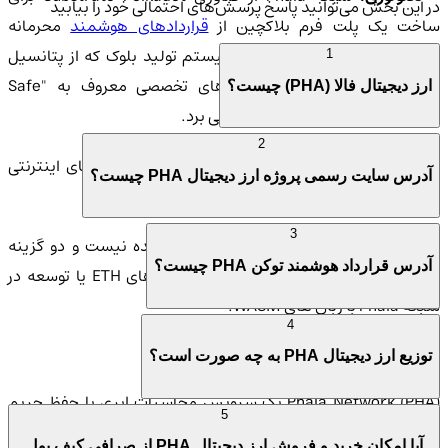
در این بخش می‌توانید پاسخ پرسش‌های احتمالی خود را بیابید
ساخت یک پلت فرم بلاکچین از
قراردادهای هوشمند
محرمانه
استفاده می کند که توسط یک سیستم تولید بلوک که از پتانسیل
1
CPU و مجموعه ای از عملکردهای تخصصی معروف به "Safe
ارز دیجیتال فالا (PHA) چیست؟
Enclaves" استفاده می کند، بهره می برد.
2
 تیم:
اعضای اصلی تیم Phala Network از شرکت های اینترنتی
آدرس سایت رسمی پروژه ارز دیجیتال PHA چیست؟
معروف مانند Google و Tencent بودند.
3
 ادغام:
یکپارچه سازی فناوری Phala پیچیده نیست و دو گزینه
آدرس قرارداد هوشمند توکن PHA چیست؟
وجود دارد: ادغام شبکه Phala از طریق پل های ETH یا توسعه در
شبکه Phala با زبان های WASM.
4
با نحوه عملکرد ارز دیجیتال PHA آشنا شوید
توزیع ارز دیجیتال PHA به چه صورت است؟
Phala Network (PHA) یک سرویس محاسبات ابری با حفظ حریم
5
خصوصی است که خدمات محاسباتی محرمانه و حفاظت از داده را ارائه
آیا امکان خرید و فروش ارز دیجیتال PHA از صرافی کیف پول