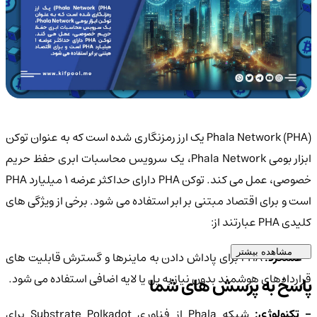
Phala Network (PHA) یک ارز رمزنگاری شده است که به عنوان توکن
ابزار بومی Phala Network، یک سرویس محاسبات ابری حفظ حریم
خصوصی، عمل می کند. توکن PHA دارای حداکثر عرضه 1 میلیارد PHA
است و برای اقتصاد مبتنی بر ابر استفاده می شود. برخی از ویژگی های
کلیدی PHA عبارتند از:
مشاهده بیشتر
 عملکرد:
PHA برای پاداش دادن به ماینرها و گسترش قابلیت های
قراردادهای هوشمند بدون نیاز به پل یا لایه اضافی استفاده می شود.
پاسخ به پرسش های شما
- تکنولوژی:
شبکه Phala از فناوری Substrate Polkadot برای