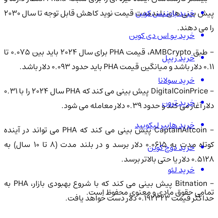
خرید بایننس کوین
پیش بینی های بلندمدت قیمت نوید کاهش قابل توجه تا سال 2030
را می دهند.
خرید یو اس دی کوین
- طبق AMBCrypto، قیمت PHA برای سال 2024 باید بین 0.075 تا
خرید ریپل
0.11 دلار باشد و میانگین قیمت PHA باید حدود 0.093 دلار باشد.
خرید سولانا
- DigitalCoinPrice پیش بینی می کند که PHA سال 2024 را با 0.31
خرید ترون
دلار آغاز می کند و حدود 0.39 دلار معامله می شود.
خرید هایپر لیکویید
- CaptainAltcoin پیش بینی می کند که PHA می تواند در آینده
کوتاه مدت به 0.0615 دلار برسد و در بلند مدت (8 تا 10 سال) به
خرید دوج کوین
0.5128 دلار یا حتی بالاتر برسد.
خرید لئو
- Bitnation پیش بینی می کند که با شروع بهبودی بازار، PHA به
تمامی حقوق مادی و معنوی محفوظ است.
حداکثر قیمت 0.192323 دلار دست خواهد یافت.