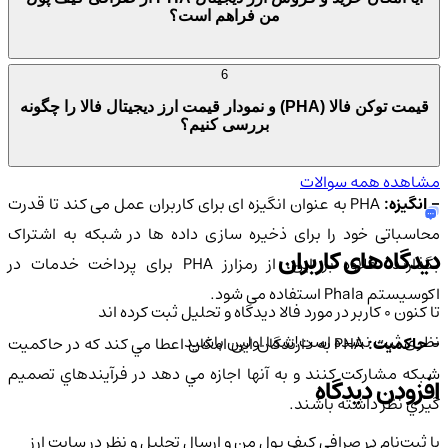
می دهد. PHA توکن ابزار بومی شبکه Phala است و برای اقتصاد
من فراهم است؟
مبتنی بر ابر استفاده می شود. در اینجا نحوه عملکرد ارز دیجیتال PHA
آمده است:
6
قیمت توکن فالا (PHA) و نمودار قیمت ارز دیجیتال فالا را چگونه
 عملکرد:
PHA برای پاداش دادن به ماینرها و گسترش قابلیت های
بررسی کنیم؟
قراردادهای هوشمند بدون نیاز به پل یا لایه اضافی استفاده می شود.
مشاهده همه سوالات
 انگیزه:
PHA به عنوان انگیزه ای برای کاربران عمل می کند تا قدرت
محاسباتی خود را برای ذخیره سازی داده ها در شبکه به اشتراک
دیدگاه‌های کاربران
بگذارند. علاوه بر این، از رمزارز PHA برای پرداخت خدمات در
اکوسیستم Phala استفاده می شود.
تا کنون 0 کاربر در مورد
فالا
دیدگاه و تحلیل ثبت کرده اند
نظری ثبت نشده است!
شما اولین باشید
 حاكميت:
PHA به دارندگان اين امكان اعطا مي كند كه در حاكميت
شبكه مشاركت كنند و به آنها اجازه مي دهد در فرآيندهاي تصميم
افزودن دیدگاه
گيري نظر داشته باشند.
با ثبت‌نام در صرافی کیف پول من و ارسال تحلیل و نظر در سایت ارز