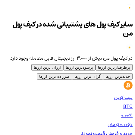
سایر کیف پول های پشتیبانی شده در کیف پول
من
در کیف پول من بیش از ۳,۰۰۰ ارز دیجیتال قابل معامله وجود دارد
پرطرفدارترین ارزها
پرسودترین ارزها
ارزان ترین ارزها
جدیدترین ارزها
گران ترین ارزها
ضرر ده ترین ارزها
بیت کوین
اتر
TH
BTC
00%
0.00%
0 تومان
0.00$
0 تومان
0$
خرید و فروش
قیمت
نمودار
خر