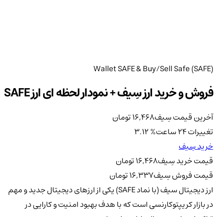
Wallet SAFE & Buy/Sell Safe (SAFE)
فروش و خرید ارز سِیف + نمودار لحظه ای ارز SAFE
آخرین قیمت سِیف
16,468
تومان
تغییرات 24 ساعت
%
3.12
خرید سِیف
قیمت خرید سِیف
16,468
تومان
قیمت فروش سِیف
16,337
تومان
ارز دیجیتال سیف (با نماد SAFE) یکی از ارزهای دیجیتال جدید و مهم
در بازار کریپتوکارنسی است که با هدف بهبود امنیت و کارایی در