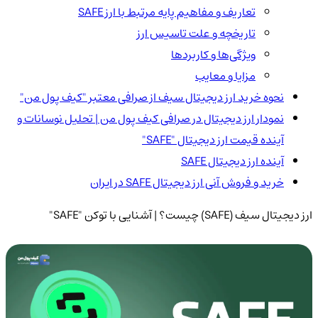
تعاریف و مفاهیم پایه مرتبط با ارز SAFE
تاریخچه و علت تاسیس ارز
ویژگی‌ها و کاربردها
مزایا و معایب
نحوه خرید ارز دیجیتال سیف از صرافی معتبر "کیف پول من"
نمودار ارز دیجیتال در صرافی کیف پول من | تحلیل نوسانات و
آینده قیمت ارز دیجیتال "SAFE"
آینده ارز دیجیتال SAFE
خرید و فروش آنی ارز دیجیتال SAFE در ایران
ارز دیجیتال سیف (SAFE) چیست؟ | آشنایی با توکن "SAFE"