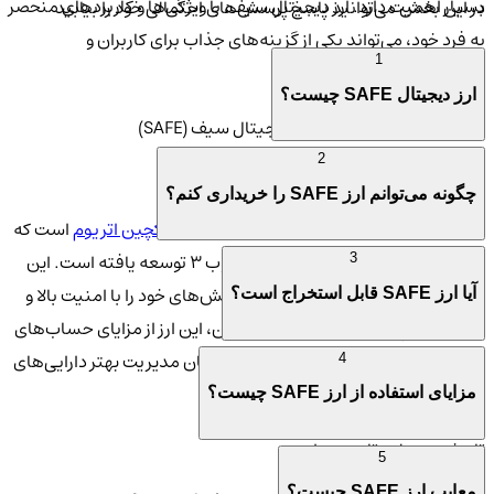
بسیار اهمیت دارد. ارز دیجیتال سیف، با ویژگی‌ها و کاربردهای منحصر
در این بخش می‌توانید پاسخ پرسش‌های احتمالی خود را بیابید
به فرد خود، می‌تواند یکی از گزینه‌های جذاب برای کاربران و
1
سرمایه‌گذاران باشد.
ارز دیجیتال SAFE چیست؟
ویژگی‌های منحصر به فرد ارز دیجیتال سیف (SAFE)
2
تعاریف و مفاهیم پایه مرتبط با ارز SAFE
چگونه می‌توانم ارز SAFE را خریداری کنم؟
ارز دیجیتال SAFE یک توکن ERC-20 بر بستر
بلاکچین اتریوم
است که
با هدف ایجاد یک لایه مالکیت امن در وب ۳ توسعه یافته است. این
3
توکن به کاربران امکان می‌دهد تا تراکنش‌های خود را با امنیت بالا و
آیا ارز SAFE قابل استخراج است؟
هزینه‌های پایین انجام دهند. همچنین، این ارز از مزایای حساب‌های
هوشمند بهره‌مند است که به کاربران امکان مدیریت بهتر دارایی‌های
4
خود را می‌دهد.
مزایای استفاده از ارز SAFE چیست؟
تاریخچه و علت تاسیس ارز
5
معایب ارز SAFE چیست؟