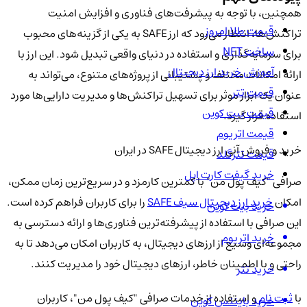
همچنین، با توجه به پیشرفت‌های فناوری و افزایش امنیت
قیمت طلا امروز
تراکنش‌ها، انتظار می‌رود که ارز SAFE به یکی از گزینه‌های محبوب
ساخت NFT
برای سرمایه‌گذاری و استفاده در دنیای واقعی تبدیل شود. این ارز با
آموزش خرید ارز دیجیتال
ارائه امکانات مختلف و پشتیبانی از پروژه‌های متنوع، می‌تواند به
قیمت تتر
عنوان یک ابزار موثر برای تسهیل تراکنش‌ها و مدیریت دارایی‌ها مورد
قیمت بیت کوین
استفاده قرار گیرد.
قیمت اتریوم
خرید و فروش آنی ارز دیجیتال SAFE در ایران
قیمت تترگلد
خرید گیفت کارت اپل
صرافی "کیف پول من" با کمترین کارمزد و در سریع‌ترین زمان ممکن،
امکان
خرید ارز دیجیتال سیف SAFE
را برای کاربران فراهم کرده است.
خرید بیت کوین
این صرافی با استفاده از پیشرفته‌ترین فناوری‌ها و ارائه دسترسی به
خرید اتریوم
مجموعه‌ای وسیع از ارزهای دیجیتال، به کاربران امکان می‌دهد تا به
راحتی و با اطمینان خاطر، ارزهای دیجیتال خود را مدیریت کنند.
خرید تتر
با
ثبت نام
و استفاده از خدمات صرافی "کیف پول من"، کاربران
خرید بایننس کوین