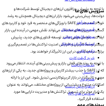
با توجه به پذیرش روزافزون ارزهای دیجیتال توسط شرکت‌ها و
سرویس های ما
دولت‌ها، پیش‌بینی می‌شود بازار ارزهای دیجیتال همچنان به رشد
کسب درآمد
خود ادامه دهد. ارز SAFE با ویژگی‌های منحصر به فرد خود و کاربردهای
قیمت ارزهای دیجیتال
گسترده در پروژه‌های مختلف، می‌تواند نقش مهمی در آینده این بازار
سهام بازارهای جهانی
ایفا کند. عوامل مهمی مانند توسعه فناوری‌های جدید، پذیرش
استیکینگ ارز دیجیتال
بیشتر توسط کاربران و افزایش امنیت تراکنش‌ها در تصمیم‌گیری
دکس پلاس
برای سرمایه‌گذاری در این ارز تاثیرگذار خواهند بود.
خرید گیفت کارت
با توجه به روندهای فعلی بازار و پیش‌بینی‌های آینده، انتظار می‌رود
خدمات پرداخت
که ارز SAFE با جذب بیشتر کاربران و پروژه‌های جدید، به یکی از ارزهای
ایرانسل
مهم و تاثیرگذار در بازار کریپتوکارنسی تبدیل شود. این ارز با ارائه
همراه اول
امکانات متنوع و پشتیبانی از پروژه‌های مختلف، می‌تواند به عنوان
ارزهای پیش لیست
یک ابزار موثر برای تسهیل تراکنش‌ها و مدیریت دارایی‌ها مورد
سرویس های API
استفاده قرار گیرد.
پیوندهای مهم