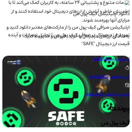
خدمات متنوع و پشتیبانی ۲۴ ساعته، به کاربران کمک می‌کند تا با
اطمینان خاطر و آرامش از ارزهای دیجیتال خود استفاده کنند و از
دانلود اپلیکیشن کیف‌ پول من
مزایای آنها بهره‌مند شوند.
اپلیکیشن صرافی کیف پول من را از مارکت‌های معتبر دانلود کنید و
نمودار ارز دیجیتال در صرافی کیف پول من | تحلیل نوسانات و آینده
به‌سادگی ارزهای دیجیتال را خرید، فروش و مدیریت کنید.
قیمت ارز دیجیتال "SAFE"
اپ اندروید
android
اپ آی‌او‌اس
apple ios
وب اپلیکیشن
web app
پیوندها
کیف پول من