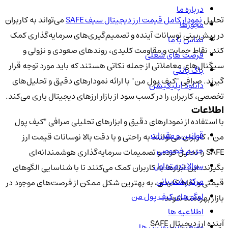
درباره ما
تحلیل
نمودار کامل قیمت ارز دیجیتال سیف SAFE
می‌تواند به کاربران
مجوزها
در پیش‌بینی نوسانات آینده و تصمیم‌گیری‌های سرمایه‌گذاری کمک
تماس با ما
کند. نقاط حمایت و مقاومت کلیدی، روندهای صعودی و نزولی و
فرصت های شغلی
سیگنال‌های معاملاتی از جمله نکاتی هستند که باید مورد توجه قرار
باگ بانتی
گیرند. صرافی "کیف پول من" با ارائه نمودارهای دقیق و تحلیل‌های
دانلود اپلیکیشن
تخصصی، کاربران را در کسب سود از بازار ارزهای دیجیتال یاری می‌کند.
اطلاعات
با استفاده از نمودارهای دقیق و ابزارهای تحلیلی صرافی "کیف پول
قوانین و مقررات
من"، کاربران می‌توانند به راحتی و با دقت بالا نوسانات قیمت ارز
حریم خصوصی
SAFE را تحلیل کرده و تصمیمات سرمایه‌گذاری هوشمندانه‌ای
سوالات متداول
بگیرند. این ابزارها به کاربران کمک می‌کنند تا با شناسایی الگوهای
مرکز پشتیبانی
قیمتی و نقاط کلیدی، به بهترین شکل ممکن از فرصت‌های موجود در
لوگو های کیف پول من
بازار بهره‌مند شوند.
اطلاعیه ها
آینده ارز دیجیتال SAFE
وضعیت سرویس ها