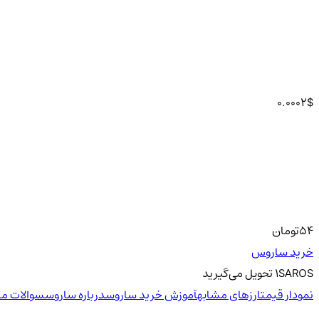
0.0002
$
54
تومان
خرید ساروس
SAROS
1
تحویل
می‌گیرید
نمودار قیمت
ارزهای مشابه
آموزش خرید ساروس
درباره ساروس
سوالات مت