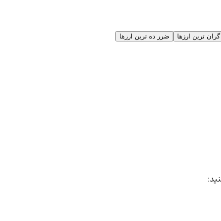
گران ترین ارزها
ضرر ده ترین ارزها
نید: