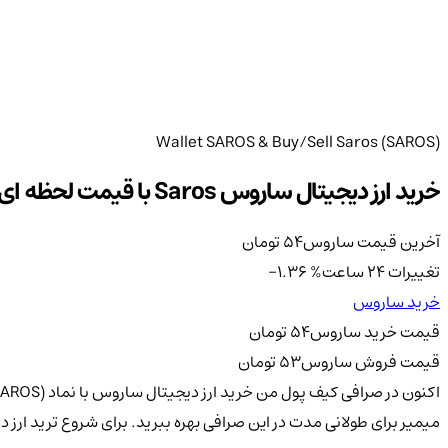
Wallet SAROS & Buy/Sell Saros (SAROS)
خرید ارز دیجیتال ساروس Saros با قیمت لحظه ای بر اساس تومان و دلار
آخرین قیمت ساروس
54
تومان
تغییرات 24 ساعت
%
-1.36
خرید ساروس
قیمت خرید ساروس
54
تومان
قیمت فروش ساروس
53
تومان
میمیر برای طولانی مدت در این صرافی بهره ببرید. برای شروع ترید ارز دیجیتال ساروس Saros ابتدا کافیست در سایت << ثبت نام >> کنید سپس با ورود به حساب کار