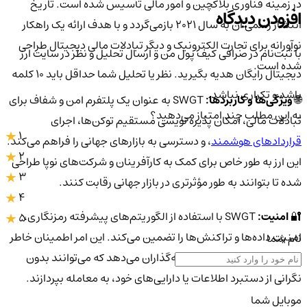
در زمینه فناوری بلاکچین و امور مالی تأسیس شده است. تاریخ
افزودن دیدگاه
انتشار رسمی آن به سال 2021 بازمی‌گردد و با هدف ارائه یک راهکار
نوآورانه برای تجارت الکترونیک و دیگر تبادلات مالی دیجیتال طراحی
با ثبت‌نام در صرافی کیف پول من و ارسال تحلیل و نظر در سایت ارز
شده است.
دیجیتال رایگان هدیه بگیرید. نظر یا تحلیل شما حداقل باید ۱۰ کلمه
باشد و تکراری نباشد.
🌐
ویژگی‌ها و کاربردها:
SWGT به عنوان یک پلتفرم امن و شفاف برای
به این مطلب چند امتیاز می‌دهید؟
تبادلات مالی، امکان پذیره نویسی مستقیم توکن‌ها، اجرای
1
قراردادهای هوشمند
، و دسترسی به بازارهای جهانی را فراهم می‌کند.
2
این ارز به طور خاص برای کمک به کارآفرینان و شرکت‌های نوپا طراحی
3
شده تا بتوانند به طور مؤثرتری در بازار جهانی رقابت کنند.
4
🔐
امنیت:
SWGT با استفاده از الگوریتم‌های پیشرفته رمزنگاری،
5
امنیت داده‌ها و تراکنش‌ها را تضمین می‌کند. این امر اطمینان خاطر
نام شما
بیشتری را به کاربران و سرمایه‌گذاران می‌دهد که می‌توانند بدون
نگرانی از دستبرد اطلاعات یا دارایی‌های خود، به معامله بپردازند.
موبایل شما