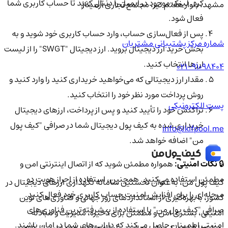
کرد. لینک موجود در ایمیل را دنبال کنید تا حساب کاربری شما
مشهد، بلوار هفتم تیر، مجتمع تجاری آرمیتاژ
فعال شود.
پس از فعال‌سازی حساب، وارد حساب کاربری خود شوید و به
شماره مرکز پشتیبانی مشتریان
بخش خرید ارز دیجیتال بروید. ارز دیجیتال "SWGT" را از لیست
ارزها انتخاب کنید.
021-91098404
مقدار ارز دیجیتالی که می‌خواهید خریداری کنید را وارد کنید و
روش پرداخت مورد نظر خود را انتخاب کنید.
پست الکترونیکی
تراکنش خود را تأیید کنید و پس از پرداخت، ارزهای دیجیتال
خریداری شده به کیف پول دیجیتال شما در صرافی "کیف پول
info@kifpool.me
من" اضافه خواهد شد.
🔒
نکات امنیتی:
همواره مطمئن شوید که از اتصال اینترنتی امن و
مطمئن استفاده می‌کنید. همچنین، استفاده از احراز هویت دو
کیف‌ پول من، به‌عنوان نخستین سامانه نگهداری ارزهای دیجیتال در
مرحله‌ای را برای افزایش امنیت حساب کاربری خود فعال کنید.
کشور، با بهره‌گیری از استانداردهای روز جهانی و فناوری‌های نوین
صرافی "کیف پول من" با استفاده از پیشرفته‌ترین فناوری‌های
امنیتی، بستری امن و مطمئن برای ذخیره، مدیریت و مبادله
امنیتی اطمینان حاصل می‌کند که دارایی‌های شما در امان باشند.
رمزارزها فراهم کرده است. این سامانه با ارائه خدمات پیشرفته،