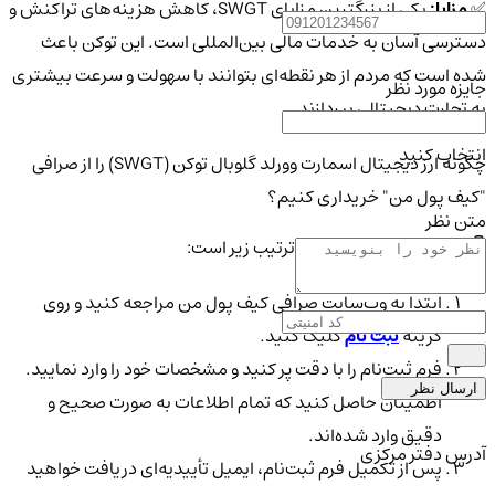
✅
مزایا:
یکی از بزرگترین مزایای SWGT، کاهش هزینه‌های تراکنش و
دسترسی آسان به خدمات مالی بین‌المللی است. این توکن باعث
شده است که مردم از هر نقطه‌ای بتوانند با سهولت و سرعت بیشتری
جایزه مورد نظر
به تجارت دیجیتالی بپردازند.
انتخاب کنید
چگونه ارز دیجیتال اسمارت وورلد گلوبال توکن (SWGT) را از صرافی
"کیف پول من" خریداری کنیم؟
متن نظر
👇 مراحل ثبت‌نام و خرید به ترتیب زیر است:
ابتدا به وب‌سایت صرافی کیف پول من مراجعه کنید و روی
گزینه
ثبت نام
کلیک کنید.
فرم ثبت‌نام را با دقت پر کنید و مشخصات خود را وارد نمایید.
ارسال نظر
اطمینان حاصل کنید که تمام اطلاعات به صورت صحیح و
دقیق وارد شده‌اند.
آدرس دفتر مرکزی
پس از تکمیل فرم ثبت‌نام، ایمیل تأییدیه‌ای دریافت خواهید