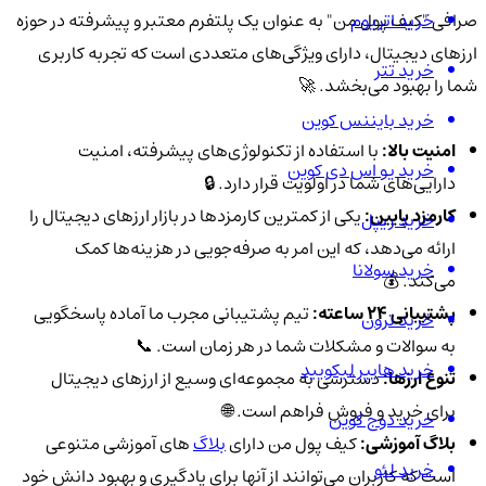
خرید اتریوم
صرافی "کیف پول من" به عنوان یک پلتفرم معتبر و پیشرفته در حوزه
ارزهای دیجیتال، دارای ویژگی‌های متعددی است که تجربه کاربری
خرید تتر
شما را بهبود می‌بخشد. 🚀
خرید بایننس کوین
امنیت بالا:
با استفاده از تکنولوژی‌های پیشرفته، امنیت
خرید یو اس دی کوین
دارایی‌های شما در اولویت قرار دارد. 🔒
کارمزد پایین:
یکی از کمترین کارمزدها در بازار ارزهای دیجیتال را
خرید ریپل
ارائه می‌دهد، که این امر به صرفه‌جویی در هزینه‌ها کمک
خرید سولانا
می‌کند. 💰
پشتیبانی 24 ساعته:
تیم پشتیبانی مجرب ما آماده پاسخگویی
خرید ترون
به سوالات و مشکلات شما در هر زمان است. 📞
خرید هایپر لیکویید
تنوع ارزها:
دسترسی به مجموعه‌ای وسیع از ارزهای دیجیتال
برای خرید و فروش فراهم است. 🌐
خرید دوج کوین
بلاگ آموزشی:
کیف پول من دارای
بلاگ‌
های آموزشی متنوعی
خرید لئو
است که کاربران می‌توانند از آنها برای یادگیری و بهبود دانش خود