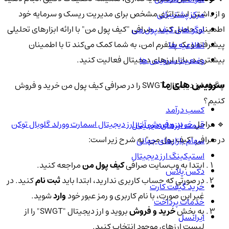
و از داشتن استراتژی مشخص برای مدیریت ریسک و سرمایه خود
مرکز پشتیبانی
اطمینان حاصل کنید. صرافی "کیف پول من" با ارائه ابزارهای تحلیلی
لوگو های کیف پول من
پیشرفته و یک پلتفرم امن، به شما کمک می‌کند تا با اطمینان
اطلاعیه ها
بیشتری در بازار ارزهای دیجیتال فعالیت کنید.
وضعیت سرویس ها
سرویس های ما
چگونه ارز دیجیتال SWGT را در صرافی کیف پول من خرید و فروش
کنیم؟
کسب درآمد
🔹 مراحل
خرید و فروش آنی ارز دیجیتال اسمارت وورلد گلوبال توکن
قیمت ارزهای دیجیتال
در صرافی "کیف پول من" به شرح زیر است:
سهام بازارهای جهانی
استیکینگ ارز دیجیتال
ابتدا به وب‌سایت صرافی
کیف پول من
مراجعه کنید.
دکس پلاس
در صورتی که حساب کاربری ندارید، ابتدا باید
ثبت نام
کنید. در
خرید گیفت کارت
غیر این صورت، با نام کاربری و رمز عبور خود
وارد
شوید.
خدمات پرداخت
به بخش
خرید و فروش
بروید و ارز دیجیتال "SWGT" را از
ایرانسل
لیست ارزهای موجود انتخاب کنید.