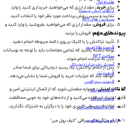
همراه اول
برای
خرید
، مقدار ارزی که می‌خواهید خریداری کنید را وارد
ارزهای پیش لیست
نمایید و سپس روش پرداخت مورد نظر خود را انتخاب کنید.
سرویس های API
برای
فروش
، مقدار ارزی که می‌خواهید بفروشید را وارد کنید و
پیوندهای مهم
سپس دکمه فروش را بزنید.
تأیید تراکنش را با کلیک بر روی دکمه مربوطه انجام دهید.
قیمت طلا امروز
توجه داشته باشید که تمامی معاملات باید با توجه به نوسانات
ساخت NFT
بازار، به سرعت انجام شوند.
آموزش خرید ارز دیجیتال
پس از اتمام تراکنش، یک رسید دیجیتالی برای شما صادر
قیمت تتر
خواهد شد که جزئیات خرید یا فروش شما را نشان می‌دهد.
قیمت بیت کوین
🔐
نکات امنیتی:
همواره مطمئن شوید که از اتصال اینترنتی امن و
قیمت اتریوم
قابل اعتماد استفاده می‌کنید و از داده‌های خود به خوبی محافظت
قیمت تترگلد
کنید. اطلاعات حساب کاربری خود را با دیگران به اشتراک نگذارید.
خرید گیفت کارت اپل
خرید بیت کوین
✨ مزایا و ویژگی‌های صرافی "کیف پول من"