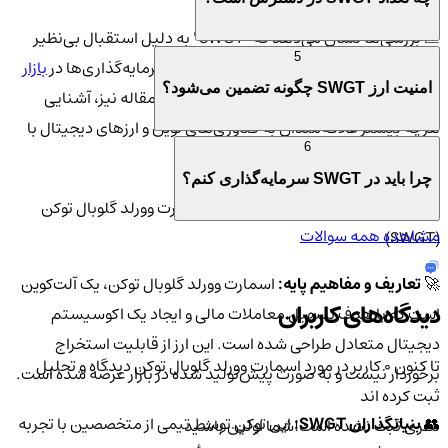
📈 بررسی‌ها نشان می‌دهد که "SWGT" به دلیل استقبال بی‌نظیر
5
کاربران و سرمایه‌گذاران، یکی از پربازده‌ترین سرمایه‌گذاری‌ها در
بازار
امنیت ارز SWGT چگونه تضمین می‌شود؟
ارز دیجیتال
به شمار می‌رود. دلیل نوشتن این مقاله نیز، آشنایی
هرچه بیشتر علاقه‌مندان به فناوری‌های نوین و ارزهای دیجیتال با
6
این فرصت استثنایی است.
چرا باید در SWGT سرمایه‌گذاری کنم؟
ویژگی‌های منحصر به فرد ارز دیجیتال اسمارت وورلد گلوبال توکن
مشاهده همه سوالات
(SWGT)
🚀
تعاریف و مفاهیم پایه:
اسمارت وورلد گلوبال توکن، یک آلت‌کوین
دیدگاه‌های کاربران
است که با هدف تسهیل معاملات مالی و ایجاد یک اکوسیستم
دیجیتال متعادل طراحی شده است. این ارز از قابلیت استخراج
تا کنون 0 کاربر در مورد
اسمارت وورلد گلوبال توکن
دیدگاه و تحلیل
برخوردار نیست و به صورت پیش‌تولید شده در بازار عرضه شده است.
ثبت کرده اند
👥
بنیانگذاران SWGT:
این توکن توسط تیمی از متخصصین با تجربه
نظری ثبت نشده است!
شما اولین باشید