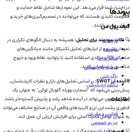
در اختیار شما قرار می‌دهد. این نمودارها شامل نقاط حمایت و
پیوندها
مقاومت کلیدی هستند که می‌توانند در تصمیم‌گیری‌های خرید و
فروش مفید باشند.
کیف پول من
🔍
نکات سودمند برای تحلیل:
همیشه به دنبال الگوهای تکراری در
درباره ما
نمودار باشید و از ابزارهای تحلیل تکنیکال مانند میانگین‌های
مجوزها
متحرک، RSI و ماکدی استفاده کنید تا بتوانید نقاط ورود و خروج
تماس با ما
مناسبی را شناسایی کنید.
فرصت های شغلی
باگ بانتی
🌐
آینده ارز SWGT:
بر اساس تحلیل‌های بازار و نظرات کارشناسان،
دانلود اپلیکیشن
پیش‌بینی می‌شود که "اسمارت وورلد گلوبال توکن" به عنوان یک
اطلاعات
رمزارز نوظهور، می‌تواند در آینده شاهد رشد و پذیرش گسترده‌تر باشد.
فناوری پشت این ارز و کاربردهای واقعی آن در صنایع مختلف می‌تواند
قوانین و مقررات
به عنوان عوامل محرک اصلی برای افزایش ارزش آن عمل کند.
حریم خصوصی
💡
توصیه:
قبل از سرمایه‌گذاری، همیشه تحقیقات دقیق انجام دهید
سوالات متداول