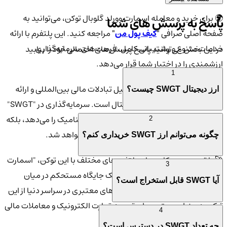
🌍 برای خرید و معامله اسمارت وورلد گلوبال توکن، می‌توانید به
پاسخ به پرسش های شما
صفحه اصلی صرافی
"
کیف پول من
"
مراجعه کنید. این پلتفرم با ارائه
خدمات متنوع و پشتیبانی کامل، فرصت‌های سرمایه‌گذاری
در این بخش می‌توانید پاسخ پرسش‌های احتمالی خود را بیابید
ارزشمندی را در اختیار شما قرار می‌دهد.
1
🔗 هدف از ایجاد این توکن، تسهیل تبادلات مالی بین‌المللی و ارائه
ارز دیجیتال SWGT چیست؟
راهکارهای نوین در اقتصاد دیجیتال است. سرمایه‌گذاری در "SWGT"
نه تنها امکان دسترسی به یک بازار جهانی و داینامیک را می‌دهد، بلکه
2
باعث افزایش امنیت و کارایی معاملات شما خواهد شد.
چگونه می‌توانم ارز SWGT خریداری کنم؟
🚀 با توجه به همکاری‌های پلتفرم‌های مختلف با این توکن، "اسمارت
3
وورلد گلوبال توکن" توانسته است یک جایگاه مستحکم در میان
آیا SWGT قابل استخراج است؟
ارزهای دیجیتال دیگر بیابد. پلتفرم‌های معتبری در سراسر دنیا از این
توکن به عنوان بستری برای توسعه تجارت الکترونیک و معاملات مالی
4
پشتیبانی می‌کنند.
چه تعداد SWGT در دسترس است؟