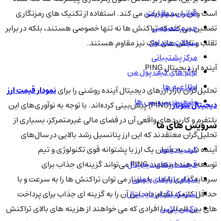
قوانین و مقررات
است و آن را بسیار ایمن می کند. استفاده از تکنیک های رمزنگاری
حریم خصوصی
تضمین می کند که تراکنش ها نه تنها خصوصی هستند، بلکه در برابر
سوالات متداول
تقلب و تلاش های هک نیز مقاوم هستند.
مرکز پشتیبانی
آینده ارز دیجیتال PING
لوگو های کیف پول من
اطلاعیه ها
تحلیل‌گران بازار ارزهای دیجیتال آینده روشنی را برای
نمودار قیمت ارز
وضعیت سرویس ها
دیجیتال سونار
(PING) پیش‌بینی کرده‌اند. با توجه به نوآوری‌های این
پلتفرم و کاربردهای واقعی آن در فضای مالی غیرمتمرکز، بسیاری از
سرویس های ما
تحلیل‌گران معتقدند که این ارز پتانسیل رشد بالایی در سال‌های
کسب درآمد
آینده دارد. به عنوان یک ارز با پشتوانه قوی تکنولوژی و تیم
قیمت ارزهای دیجیتال
توسعه‌دهنده متعهد، PING می‌تواند گزینه‌ای جذاب برای
سهام بازارهای جهانی
سرمایه‌گذاری باشد. با سونار می توان تراکنش ها را به سرعت و با
استیکینگ ارز دیجیتال
حداقل کارمزد انجام داد. این آن را به گزینه ای جذاب برای پرداخت
دکس پلاس
های بین المللی یا افرادی که می خواهند از هزینه های بالای تراکنش