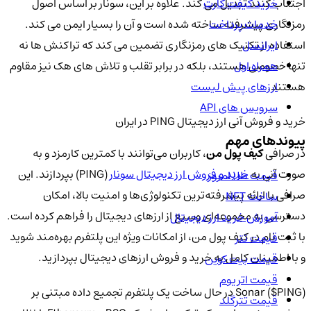
خرید گیفت کارت
اجتناب کنند تبدیل می کند. علاوه بر این، سونار بر اساس اصول
خدمات پرداخت
رمزنگاری پیشرفته ساخته شده است و آن را بسیار ایمن می کند.
ایرانسل
استفاده از تکنیک های رمزنگاری تضمین می کند که تراکنش ها نه
همراه اول
تنها خصوصی هستند، بلکه در برابر تقلب و تلاش های هک نیز مقاوم
هستند.
ارزهای پیش لیست
سرویس های API
خرید و فروش آنی ارز دیجیتال PING در ایران
پیوندهای مهم
در صرافی
کیف پول من
، کاربران می‌توانند با کمترین کارمزد و به
صورت آنی به
خرید و فروش ارز دیجیتال سونار
(PING) بپردازند. این
قیمت طلا امروز
صرافی با ارائه پیشرفته‌ترین تکنولوژی‌ها و امنیت بالا، امکان
ساخت NFT
دسترسی به مجموعه‌ای وسیع از ارزهای دیجیتال را فراهم کرده است.
آموزش خرید ارز دیجیتال
با ثبت نام در کیف پول من، از امکانات ویژه این پلتفرم بهره‌مند شوید
قیمت تتر
و با اطمینان کامل به خرید و فروش ارزهای دیجیتال بپردازید.
قیمت بیت کوین
قیمت اتریوم
Sonar ($PING) در حال ساخت یک پلتفرم تجمیع داده مبتنی بر
قیمت تترگلد