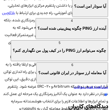
نمونه کارها است. سونار با داشتن پلتفرم مرکزی ابزارهای تحلیلی،
آیا سونار امن است؟
کیف پول Web3 و محتوای آموزشی، راه جدیدی برای ارتباط با
بلاکچین
است. ارز دیجیتال
سونار
نه تنها به عنوان یک ارز رمزنگاری شده، بلکه
4
به عنوان یک پلتفرم هوشمند و چندلایه شناخته می‌شود که به
آینده ارز PING چگونه پیش‌بینی شده است؟
کاربران امکان می‌دهد تا به راحتی در فضای مالی غیرمتمرکز فعالیت
کنند. این پلتفرم با استفاده از
تکنولوژی هوش مصنوعی
، ابزارهای
5
پیشرفته‌ای برای تجزیه و تحلیل و مدیریت دارایی‌ها ارائه
چگونه می‌توانم ارز PING را در کیف پول من نگهداری کنم؟
می‌دهد.PING توکن کاربردی رسمی است که اکوسیستم سونار را
تامین می کند. این توکن ویژگی های ردیابی اضافی و ارتقا یافته را به
6
کاربران اعطا می کند. Sonar در حال آماده شدن برای راه اندازی توکن
آیا معامله ارز سونار در ایران قانونی است؟
کاربردی خود، PING است. پس از ماه‌ها آماده‌سازی دقیق، این توکن
قرار است در هر دو شبکه Arbitrum و ERC-20 عرضه شود. پلتفرم
مشاهده همه سوالات
سونار در نظر دارد به عنوان یک آنالیز رمزنگاری یک مرحله ای عمل کند
و تمام ابزارها و اطلاعات لازم را برای انتخاب هوشمندانه سرمایه
دیدگاه‌های کاربران
گذاری و کاهش احتمال سقوط معامله گران به rugpulls و