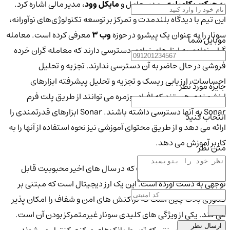
به
جیکوب کامیلری
، مدیر عامل و
مایکل وود
، مدیر مالی اشاره کرد.
این تیم با دیدگاه بلندمدت و تمرکز بر توسعه تکنولوژی‌های نوآورانه،
سونار را به عنوان یک پیشرو در حوزه
وب 3
معرفی کرده است. معامله
موبایل شما
گران نهادی به ابزارهای زیادی دسترسی دارند که معامله گران خرده
فروشی در حال حاضر به آن دسترسی ندارند. تجزیه و تحلیل
احساسات، ارزیابی ریسک و تجزیه و تحلیل پیشرفته ابزارهای
جایزه مورد نظر
ارزشمندی هستند که افراد روزمره می توانند از طریق پلت فرم
Sonar به آنها دسترسی داشته باشند. Sonar ابزارهای قدرتمندی را
انتخاب کنید
ارائه می دهد و از طریق محتوای آموزشی نیز نحوه استفاده از آنها را به
کاربر آموزش می دهد.
متن نظر
Sonar یک ارز دیجیتال است که در سال های اخیر محبوبیت قابل
توجهی به دست آورده است. این یک ارز دیجیتال است که مبتنی بر
فناوری بلاک چین است که تراکنش های امن و شفاف را امکان پذیر
می کند. یکی از ویژگی های کلیدی سونار غیرمتمرکز بودن آن است.
ارسال نظر