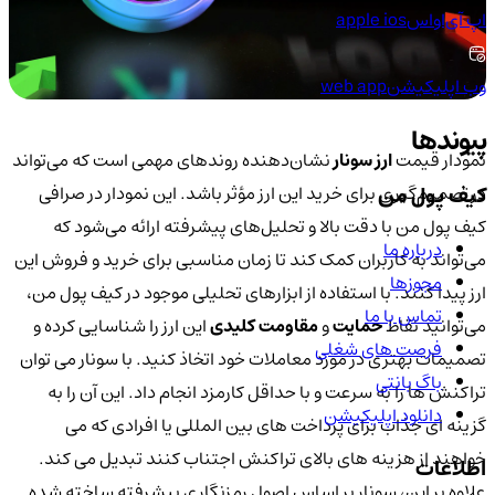
اپ آی‌او‌اس
apple ios
وب اپلیکیشن
web app
پیوندها
نمودار قیمت
ارز سونار
نشان‌دهنده روندهای مهمی است که می‌تواند
کیف پول من
در تصمیم‌گیری برای خرید این ارز مؤثر باشد. این نمودار در صرافی
کیف پول من با دقت بالا و تحلیل‌های پیشرفته ارائه می‌شود که
درباره ما
می‌تواند به کاربران کمک کند تا زمان مناسبی برای خرید و فروش این
مجوزها
ارز پیدا کنند. با استفاده از ابزارهای تحلیلی موجود در کیف پول من،
تماس با ما
می‌توانید نقاط
حمایت
و
مقاومت کلیدی
این ارز را شناسایی کرده و
فرصت های شغلی
تصمیمات بهتری در مورد معاملات خود اتخاذ کنید. با سونار می توان
باگ بانتی
تراکنش ها را به سرعت و با حداقل کارمزد انجام داد. این آن را به
دانلود اپلیکیشن
گزینه ای جذاب برای پرداخت های بین المللی یا افرادی که می
خواهند از هزینه های بالای تراکنش اجتناب کنند تبدیل می کند.
اطلاعات
علاوه بر این، سونار بر اساس اصول رمزنگاری پیشرفته ساخته شده