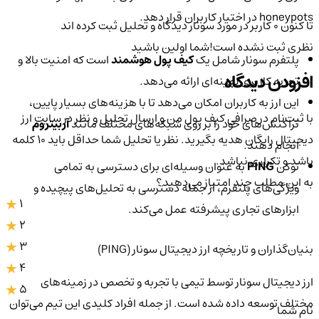
honeypots در اختیار کاربران قرار دهد.
تا کنون 0 کاربر در مورد
سونار
دیدگاه و تحلیل ثبت کرده اند
نظری ثبت نشده است!
شما اولین باشید
پلتفرم سونار شامل یک
کیف پول هوشمند
است که امنیت بالا و
افزودن دیدگاه
تجربه کاربری بهینه‌ای ارائه می‌دهد.
این ارز به کاربران امکان می‌دهد تا با هزینه‌های بسیار پایین،
با ثبت‌نام در صرافی کیف پول من و ارسال تحلیل و نظر در سایت ارز
تراکنش‌های خود را بر روی شبکه‌های مختلف مانند
آربیتروم
دیجیتال رایگان هدیه بگیرید. نظر یا تحلیل شما حداقل باید ۱۰ کلمه
انجام دهند.
باشد و تکراری نباشد.
توکن
PING
به عنوان وسیله‌ای برای دسترسی به تمامی
به این مطلب چند امتیاز می‌دهید؟
ویژگی‌های پلتفرم، از جمله دسترسی به تحلیل‌های پیچیده و
1
ابزارهای تجاری پیشرفته عمل می‌کند.
2
3
بنیان‌گذاران و تاریخچه ارز دیجیتال سونار (PING)
4
ارز دیجیتال سونار توسط تیمی با تجربه و تخصص در زمینه‌های
5
مختلف توسعه داده شده است. از جمله افراد کلیدی این تیم می‌توان
نام شما