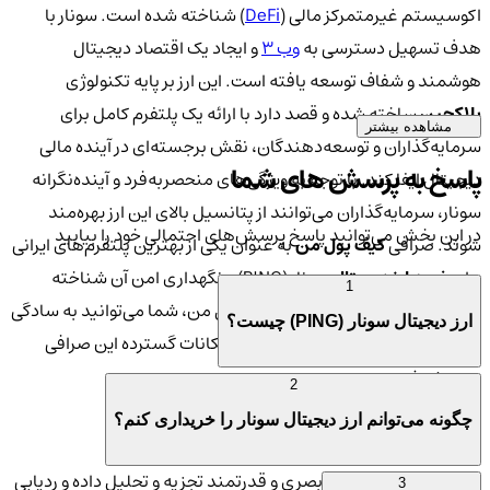
اکوسیستم غیرمتمرکز مالی (
DeFi
) شناخته شده است. سونار با
هدف تسهیل دسترسی به
وب 3
و ایجاد یک اقتصاد دیجیتال
هوشمند و شفاف توسعه یافته است. این ارز بر پایه تکنولوژی
بلاکچین
ساخته شده و قصد دارد با ارائه یک پلتفرم کامل برای
مشاهده بیشتر
سرمایه‌گذاران و توسعه‌دهندگان، نقش برجسته‌ای در آینده مالی
پاسخ به پرسش های شما
دیجیتال ایفا کند. با توجه به ویژگی‌های منحصربه‌فرد و آینده‌نگرانه
سونار، سرمایه‌گذاران می‌توانند از پتانسیل بالای این ارز بهره‌مند
در این بخش می‌توانید پاسخ پرسش‌های احتمالی خود را بیابید
شوند. صرافی
کیف پول من
به عنوان یکی از بهترین پلتفرم‌های ایرانی
برای
خرید ارز دیجیتال
سونار (PING) و نگهداری امن آن شناخته
1
می‌شود. با استفاده از خدمات کیف پول من، شما می‌توانید به سادگی
ارز دیجیتال سونار (PING) چیست؟
به خرید و فروش این ارز پرداخته و از امکانات گسترده این صرافی
بهره‌مند شوید.
2
چگونه می‌توانم ارز دیجیتال سونار را خریداری کنم؟
ویژگی‌های منحصر به فرد ارز دیجیتال سونار (PING)
Sonar یک اکوسیستم بصری و قدرتمند تجزیه و تحلیل داده و ردیابی
3