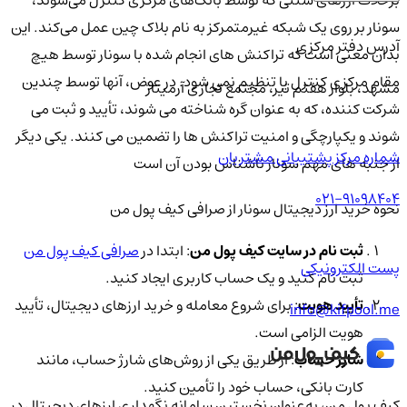
برخلاف ارزهای سنتی که توسط بانک‌های مرکزی کنترل می‌شوند،
سونار بر روی یک شبکه غیرمتمرکز به نام بلاک چین عمل می‌کند. این
آدرس دفتر مرکزی
بدان معنی است که تراکنش های انجام شده با سونار توسط هیچ
مقام مرکزی کنترل یا تنظیم نمی شود. در عوض، آنها توسط چندین
مشهد، بلوار هفتم تیر، مجتمع تجاری آرمیتاژ
شرکت کننده، که به عنوان گره شناخته می شوند، تأیید و ثبت می
شوند و یکپارچگی و امنیت تراکنش ها را تضمین می کنند. یکی دیگر
شماره مرکز پشتیبانی مشتریان
از جنبه های مهم سونار ناشناس بودن آن است
021-91098404
نحوه خرید ارز دیجیتال سونار از صرافی کیف پول من
ثبت نام در سایت کیف پول من
: ابتدا در
صرافی کیف پول من
پست الکترونیکی
ثبت نام کنید و یک حساب کاربری ایجاد کنید.
تأیید هویت
: برای شروع معامله و خرید ارزهای دیجیتال، تأیید
info@kifpool.me
هویت الزامی است.
شارژ حساب
: از طریق یکی از روش‌های شارژ حساب، مانند
کارت بانکی، حساب خود را تأمین کنید.
کیف‌ پول من، به‌عنوان نخستین سامانه نگهداری ارزهای دیجیتال در