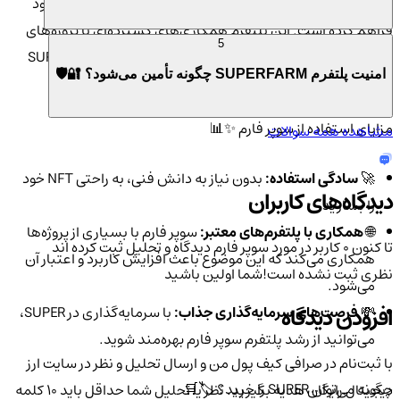
متنوع و پویا، امکان
ایجاد و استفاده از NFTها
را برای کاربران خود
فراهم کرده است. این پلتفرم همکاری‌های گسترده‌ای با پروژه‌های
5
مختلف دارد که این موضوع به افزایش ارزش و کاربرد توکن SUPER
امنیت پلتفرم SUPERFARM چگونه تأمین می‌شود؟ 🔐🛡️
کمک می‌کند. 📈🌍
مزایای استفاده از سوپر فارم ✨📊
مشاهده همه سوالات
🚀
سادگی استفاده:
بدون نیاز به دانش فنی، به راحتی NFT خود
دیدگاه‌های کاربران
را بسازید.
🌐
همکاری با پلتفرم‌های معتبر:
سوپر فارم با بسیاری از پروژه‌ها
تا کنون 0 کاربر در مورد
سوپر فارم
دیدگاه و تحلیل ثبت کرده اند
همکاری می‌کند که این موضوع باعث افزایش کاربرد و اعتبار آن
نظری ثبت نشده است!
شما اولین باشید
می‌شود.
افزودن دیدگاه
💸
فرصت‌های سرمایه‌گذاری جذاب:
با سرمایه‌گذاری در SUPER،
می‌توانید از رشد پلتفرم سوپر فارم بهره‌مند شوید.
با ثبت‌نام در صرافی کیف پول من و ارسال تحلیل و نظر در سایت ارز
چگونه می‌توان SUPER را خرید؟ 🏷️🛒
دیجیتال رایگان هدیه بگیرید. نظر یا تحلیل شما حداقل باید ۱۰ کلمه