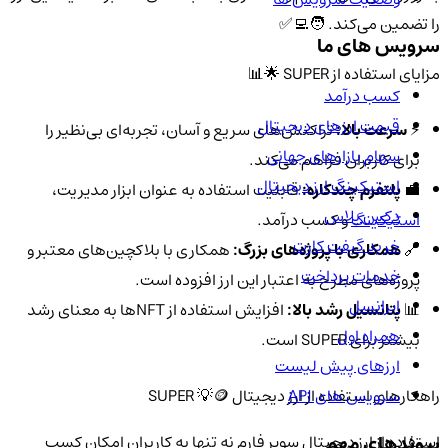
را تضمین می‌کند. 🧑‍💻✅
سرویس های ما
مزایای استفاده از SUPER 🌟📊
کسب درآمد
قیمت ارزهای دیجیتال
⚡
سرعت بالا:
تراکنش‌های سریع و آسان، تجربه‌ای بی‌نظیر را
سهام بازارهای جهانی
برای کاربران فراهم می‌کند.
استیکینگ ارز دیجیتال
💼
پلتفرم چندکاره:
قابلیت استفاده به عنوان ابزار مدیریت،
دکس پلاس
استیکینگ
و کسب درآمد.
خرید گیفت کارت
🔗
همکاری با پروژه‌های بزرگ:
همکاری با بلاکچین‌های معتبر و
خدمات پرداخت
پروژه‌های مطرح به اعتبار این ارز افزوده است.
ایرانسل
📊
پتانسیل رشد بالا:
افزایش استفاده از NFTها به معنای رشد
همراه اول
بیشتر برای SUPER است.
ارزهای پیش لیست
سرویس های API
راهکارهای استفاده از ارز دیجیتال SUPER 💡🪙
پیوندهای مهم
استفاده از ارز دیجیتال سوپر فارم نه تنها به کاربران امکان کسب