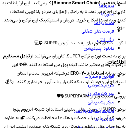
اسمارت چین (Binance Smart Chain)
کار می‌کند. این ارتباطات به
درباره ما
کاربران اجازه می‌دهد تا به راحتی از مزایای هر دو بلاکچین استفاده
مجوزها
کنند و به آن‌ها امکان خرید، فروش و استیکینگ این توکن را می‌دهد.
تماس با ما
📈🛠️
فرصت های شغلی
باگ بانتی
الگوریتم‌های لازم برای به دست آوردن SUPER 🧩💻
دانلود اپلیکیشن
برای به دست آوردن توکن SUPER، کاربران می‌توانند از
تبادل مستقیم
اطلاعات
در صرافی‌های معتبر مانند کیف پول من استفاده کنند. 🌐💸 این
توکن بر پایه
استاندارد ERC-20
در شبکه اتریوم است و امکان
قوانین و مقررات
استخراج آن وجود ندارد، بلکه کاربران باید آن را خریداری کنند. 🏷️💰
حریم خصوصی
سوالات متداول
بررسی امنیت رمزارز SUPERFARM 🔒🛡️
مرکز پشتیبانی
توکن SUPER از پروتکل‌های امنیتی استاندارد شبکه اتریوم بهره
لوگو های کیف پول من
می‌برد که آن را در برابر حملات و هک‌ها محافظت می‌کند. 🔐 به علاوه،
اطلاعیه ها
به روزرسانی‌های منظم و همکاری با شبکه‌های معتبر، امنیت این ارز
وضعیت سرویس ها