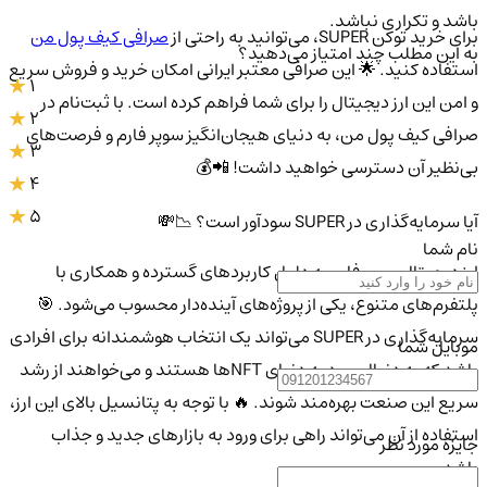
باشد و تکراری نباشد.
برای خرید توکن SUPER، می‌توانید به راحتی از
صرافی کیف پول من
به این مطلب چند امتیاز می‌دهید؟
استفاده کنید. 🌟 این صرافی معتبر ایرانی امکان خرید و فروش سریع
1
و امن این ارز دیجیتال را برای شما فراهم کرده است. با ثبت‌نام در
2
صرافی کیف پول من، به دنیای هیجان‌انگیز سوپر فارم و فرصت‌های
3
بی‌نظیر آن دسترسی خواهید داشت! 📲💰
4
5
آیا سرمایه‌گذاری در SUPER سودآور است؟ 📉💸
نام شما
ارز دیجیتال سوپر فارم به دلیل کاربردهای گسترده و همکاری با
پلتفرم‌های متنوع، یکی از پروژه‌های آینده‌دار محسوب می‌شود. 🎯
سرمایه‌گذاری در SUPER می‌تواند یک انتخاب هوشمندانه برای افرادی
موبایل شما
باشد که به دنبال ورود به دنیای NFTها هستند و می‌خواهند از رشد
سریع این صنعت بهره‌مند شوند. 🔥 با توجه به پتانسیل بالای این ارز،
استفاده از آن می‌تواند راهی برای ورود به بازارهای جدید و جذاب
جایزه مورد نظر
باشد.