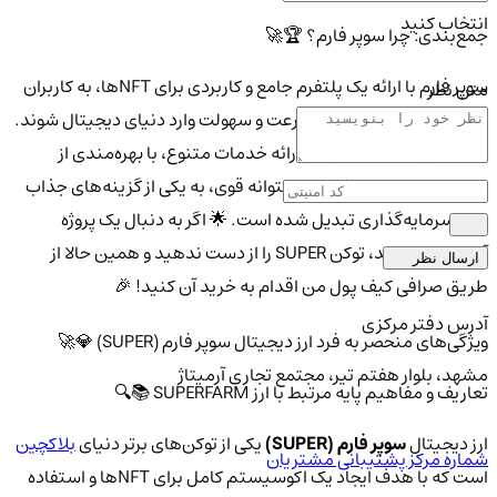
انتخاب کنید
جمع‌بندی: چرا سوپر فارم؟ 🏆🚀
سوپر فارم با ارائه یک پلتفرم جامع و کاربردی برای NFTها، به کاربران
متن نظر
این امکان را می‌دهد تا با سرعت و سهولت وارد دنیای دیجیتال شوند.
💫 این ارز دیجیتال علاوه بر ارائه خدمات متنوع، با بهره‌مندی از
همکاری‌های استراتژیک و پشتوانه قوی، به یکی از گزینه‌های جذاب
برای سرمایه‌گذاری تبدیل شده است. 🌟 اگر به دنبال یک پروژه
آینده‌دار هستید، توکن SUPER را از دست ندهید و همین حالا از
ارسال نظر
طریق صرافی کیف پول من اقدام به خرید آن کنید! 🎉
آدرس دفتر مرکزی
ویژگی‌های منحصر به فرد ارز دیجیتال سوپر فارم (SUPER) 💎🚀
مشهد، بلوار هفتم تیر، مجتمع تجاری آرمیتاژ
تعاریف و مفاهیم پایه مرتبط با ارز SUPERFARM 📚🔍
ارز دیجیتال
سوپر فارم (SUPER)
یکی از توکن‌های برتر دنیای
بلاکچین
شماره مرکز پشتیبانی مشتریان
است که با هدف ایجاد یک اکوسیستم کامل برای NFTها و استفاده