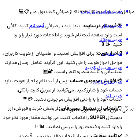
خرید یو اس دی کوین
مراحل خرید ارز دیجیتال SUPER از صرافی کیف پول من 📋💻
خرید ریپل
🌟
ثبت نام در سایت:
ابتدا باید در صرافی
ثبت نام
کنید. کافی
است وارد صفحه ثبت نام شوید و اطلاعات مورد نیاز را وارد
خرید سولانا
کنید. 📝📱
🔒
احراز هویت:
برای افزایش امنیت و اطمینان از هویت کاربران،
خرید ترون
مراحل احراز هویت را طی کنید. این فرآیند شامل ارسال مدارک
خرید هایپر لیکویید
شناسایی و تأیید شماره تلفن است. 🔐🆔
💳
افزایش موجودی حساب:
پس از ثبت نام و احراز هویت، باید
خرید دوج کوین
حساب خود را شارژ کنید. می‌توانید از طریق کارت بانکی،
خرید لئو
حساب خود را به‌راحتی افزایش موجودی دهید. 💳💸
🛒
انتخاب ارز دیجیتال سوپر فارم:
از بخش خرید و فروش، ارز
تمامی حقوق مادی و معنوی محفوظ است.
دیجیتال
SUPER
را انتخاب کنید. می‌توانید مقدار مورد نظر خود
را وارد کنید و قیمت روز را بررسی نمایید. 📊📈
✔️
تأیید سفارش:
پس از انتخاب مقدار و بررسی قیمت،