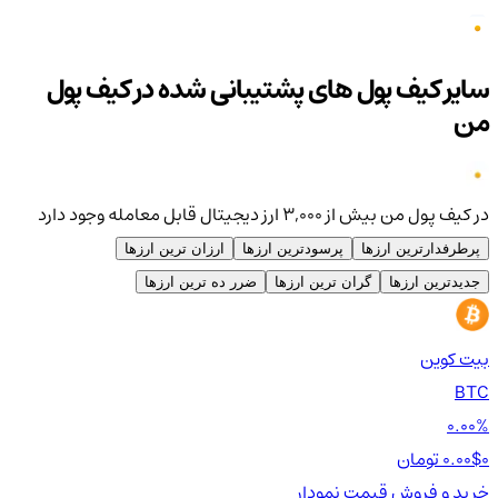
سایر کیف پول های پشتیبانی شده در کیف پول
من
در کیف پول من بیش از ۳,۰۰۰ ارز دیجیتال قابل معامله وجود دارد
پرطرفدارترین ارزها
پرسودترین ارزها
ارزان ترین ارزها
جدیدترین ارزها
گران ترین ارزها
ضرر ده ترین ارزها
بیت کوین
اتر
TH
BTC
00%
0.00%
0 تومان
0.00$
0 تومان
0$
خرید و فروش
قیمت
نمودار
خر