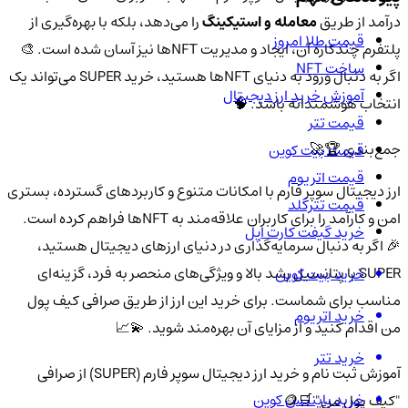
درآمد از طریق
معامله و استیکینگ
را می‌دهد، بلکه با بهره‌گیری از
قیمت طلا امروز
پلتفرم چندکاره آن، ایجاد و مدیریت NFTها نیز آسان شده است. 🎨
ساخت NFT
اگر به دنبال ورود به دنیای NFTها هستید، خرید SUPER می‌تواند یک
آموزش خرید ارز دیجیتال
انتخاب هوشمندانه باشد. 🧠
قیمت تتر
جمع‌بندی 🏆🚀
قیمت بیت کوین
قیمت اتریوم
ارز دیجیتال سوپر فارم با امکانات متنوع و کاربردهای گسترده، بستری
قیمت تترگلد
امن و کارآمد را برای کاربران علاقه‌مند به NFTها فراهم کرده است.
خرید گیفت کارت اپل
🎉 اگر به دنبال سرمایه‌گذاری در دنیای ارزهای دیجیتال هستید،
SUPER با پتانسیل رشد بالا و ویژگی‌های منحصر به فرد، گزینه‌ای
خرید بیت کوین
مناسب برای شماست. برای خرید این ارز از طریق صرافی کیف پول
خرید اتریوم
من اقدام کنید و از مزایای آن بهره‌مند شوید. 💫📈
خرید تتر
آموزش ثبت نام و خرید ارز دیجیتال سوپر فارم (SUPER) از صرافی
خرید بایننس کوین
"کیف پول من" 🛒🪙