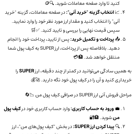
کنید تا وارد صفحه معاملات شوید. 🔍🪙
📈
انتخاب گزینه "خرید آنی":
در صفحه معاملات، گزینه "خرید
آنی" را انتخاب کنید و مقدار ارز مورد نظر خود را وارد نمایید.
سپس قیمت نهایی را بررسی و تایید کنید. ✅🛒
📤
پرداخت و تکمیل خرید:
پس از تایید، پرداخت خود را انجام
دهید. بلافاصله پس از پرداخت، ارز SUPER به کیف پول شما
منتقل خواهد شد. 🏦💳
به همین سادگی می‌توانید در کمتر از چند دقیقه، ارز
SUPER
را
خریداری کنید و آن را در کیف پول خود نگه دارید. 🚀💰
مراحل فروش آنی ارز SUPER در صرافی کیف پول من 📉🔄
💼
ورود به حساب کاربری:
وارد حساب کاربری خود در
کیف پول
من
شوید. 🏦🔐
🔍
پیدا کردن ارز SUPER:
در بخش "کیف پول‌های من"، ارز