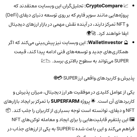
📈
CryptoCompare:
تحلیل‌گران این وبسایت معتقدند که
پروژه‌هایی مانند سوپر فارم که بر روی توسعه دنیای دیفای (DeFi)
و NFT تمرکز دارند، در آینده نقش مهمی در بازار ارزهای دیجیتال
ایفا خواهند کرد. 🚀🌍
🔮
WalletInvestor:
این وبسایت نیز پیش‌بینی می‌کند که اگر
همکاری‌های جدید و توسعه‌های فنی ادامه پیدا کند، قیمت
SUPER می‌تواند به سطوح بالاتری برسد. 📉💹
پذیرش و کاربردهای واقعی ارز SUPER 💳🌐
یکی از عوامل کلیدی در موفقیت هر ارز دیجیتال، میزان پذیرش و
کاربردهای آن است. 🌟 پروژه
SUPERFARM
با تمرکز بر ایجاد بازارهای
NFT و دیفای، توانسته است توجه بسیاری از کاربران را جلب کند. 📦
🖼️ این پلتفرم قابلیت‌هایی را برای ایجاد و معامله توکن‌های NFT
فراهم می‌کند و این باعث شده تا SUPER به یکی از ارزهای جذاب در