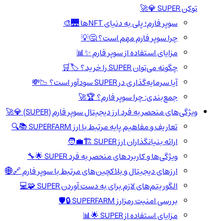
توکن SUPER 💎🚀
سوپر فارم؛ پلی به دنیای NFTها 🌉🎨
چرا سوپر فارم مهم است؟ 🤔💡
مزایای استفاده از سوپر فارم ✨📊
چگونه می‌توان SUPER را خرید؟ 🏷️🛒
آیا سرمایه‌گذاری در SUPER سودآور است؟ 📉💸
جمع‌بندی: چرا سوپر فارم؟ 🏆🚀
ویژگی‌های منحصر به فرد ارز دیجیتال سوپر فارم (SUPER) 💎🚀
تعاریف و مفاهیم پایه مرتبط با ارز SUPERFARM 📚🔍
ارائه بنیانگذاران ارز SUPER 🏗️🧑‍💼
ویژگی‌ها و کاربردهای منحصر به فرد SUPER 🌟🔧
ارزهای دیجیتال و بلاکچین‌های مرتبط با سوپر فارم 🔗🌐
الگوریتم‌های لازم برای به دست آوردن SUPER 🧩💻
بررسی امنیت رمزارز SUPERFARM 🔒🛡️
مزایای استفاده از SUPER 🌟📊