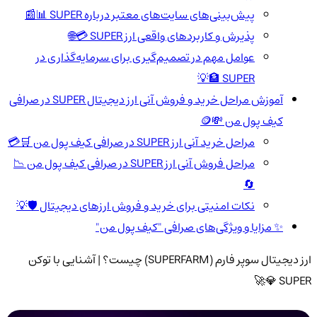
پیش‌بینی‌های سایت‌های معتبر درباره SUPER 📊📰
پذیرش و کاربردهای واقعی ارز SUPER 💳🌐
عوامل مهم در تصمیم‌گیری برای سرمایه‌گذاری در
SUPER 🏦💡
آموزش مراحل خرید و فروش آنی ارز دیجیتال SUPER در صرافی
کیف پول من 💸🪙
مراحل خرید آنی ارز SUPER در صرافی کیف پول من 🛒💳
مراحل فروش آنی ارز SUPER در صرافی کیف پول من 📉
🔄
نکات امنیتی برای خرید و فروش ارزهای دیجیتال 🛡️💡
✨ مزایا و ویژگی‌های صرافی "کیف پول من"
ارز دیجیتال سوپر فارم (SUPERFARM) چیست؟ | آشنایی با توکن
SUPER 💎🚀