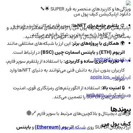
ویژگی‌ها و کاربردهای منحصر به فرد SUPER 🌟🔧
دانلود اپلیکیشن کیف‌ پول من
🎨
پلتفرم جامع برای NFTها:
سوپر فارم امکان تولید، خرید و
اپلیکیشن صرافی کیف پول من را از مارکت‌های معتبر دانلود کنید و
فروش NFTها را به ساده‌ترین شکل فراهم می‌کند.
به‌سادگی ارزهای دیجیتال را خرید، فروش و مدیریت کنید.
🌍
همکاری با پروژه‌های برتر:
این ارز با شبکه‌های مختلفی مانند
اتریوم (ETH)
و
بایننس اسمارت چین (BSC)
در ارتباط است.
اپ اندروید
android
💎
تجربه کاربری ساده و کاربردی:
با استفاده از پلتفرم سوپر فارم،
کاربران بدون نیاز به دانش فنی می‌توانند به دنیای NFTها وارد
اپ آی‌او‌اس
apple ios
شوند.
🔒
امنیت بالا:
استفاده از الگوریتم‌های رمزنگاری قوی، امنیت
وب اپلیکیشن
web app
تراکنش‌های SUPER را تضمین می‌کند.
پیوندها
ارزهای دیجیتال و بلاکچین‌های مرتبط با سوپر فارم 🔗🌐
کیف پول من
ارز دیجیتال SUPER روی
شبکه
اتریوم (Ethereum)
و
بایننس