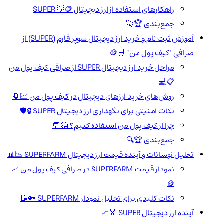
راهکارهای استفاده از ارز دیجیتال SUPER 💡🪙
جمع‌بندی 🏆🚀
آموزش ثبت نام و خرید ارز دیجیتال سوپر فارم (SUPER) از
صرافی "کیف پول من" 🛒🪙
مراحل خرید ارز دیجیتال SUPER از صرافی کیف پول من
📋💻
روش‌های خرید ارزهای دیجیتال در کیف پول من 💹🔄
نکات امنیتی برای نگهداری ارز دیجیتال SUPER 🔒🛡️
چرا از کیف پول من استفاده کنیم؟ 🤔💬
جمع‌بندی 🏆🔍
تحلیل نوسانات و آینده قیمت ارز دیجیتال SUPERFARM 📉📊
نمودار قیمت SUPERFARM در صرافی کیف پول من 📈
🪙
نکات کلیدی برای تحلیل نمودار SUPERFARM 🔑📝
آینده ارز دیجیتال SUPER 🏅📈