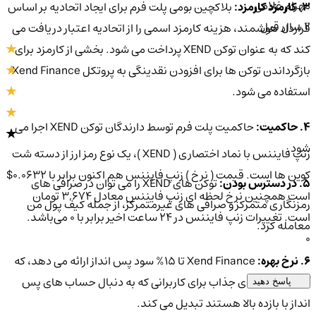
مهرام غلامی
3. کارمزد کارمزد:
بلاکچین بومی پلت فرم برای ایجاد اتحادیه بر اساس
2 سال قبل
قرارداد هوشمند، هزینه کارمزد اسمی را از اتحادیه اعتبار دریافت می
کند که به عنوان توکن XEND پرداخت می شود. بخشی از کارمزد برای
بازگرداندن توکن ها برای افزودن نقدینگی به پروتکل Xend Finance
استفاده می شود.
4. حاکمیت:
حاکمیت پلت فرم توسط دارندگان توکن XEND اجرا می
شود.
زنپ فایننس با نماد اختصاری ( XEND )، یک نوع رمز ارز از دسته شت
کوین ها است. قیمت ( نرخ ) زنپ فایننس هم اکنون برابر با 0.0632$
5. در دسترس بودن:
توکن های XEND را می توان در صرافی های
است همچنین نرخ لحظه ای زنپ فایننس معادل 3,674 تومان
رمزنگاری متمرکز و صرافی های غیرمتمرکز، از جمله کیف پول من
است. تغییرات زنپ فایننس در ۲۴ ساعت اخیر برابر با 0 می‌باشد.
معامله کرد.
0
0
6. نرخ بهره:
Xend Finance تا 15% سود پس انداز ارائه می دهد، که
آن را به گزینه ای جذاب برای کاربرانی که به دنبال حساب های پس
پاسخ دهید
انداز با بازده بالا هستند تبدیل می کند.