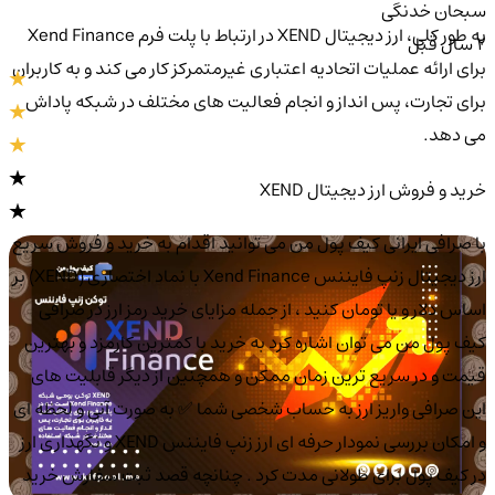
سبحان خدنگی
به طور کلی، ارز دیجیتال XEND در ارتباط با پلت فرم Xend Finance
2 سال قبل
برای ارائه عملیات اتحادیه اعتباری غیرمتمرکز کار می کند و به کاربران
برای تجارت، پس انداز و انجام فعالیت های مختلف در شبکه پاداش
می دهد.
خرید و فروش ارز دیجیتال XEND
با صرافی ایرانی کیف پول من می توانید اقدام به خرید و فروش سریع
ارز دیجیتال زنپ فایننس Xend Finance با نماد اختصاری (XEND) بر
اساس دلار و یا تومان کنید ، از جمله مزایای خرید رمز ارز در صرافی
کیف پول من می توان اشاره کرد به خرید با کمترین کارمزد و بهترین
قیمت و در سریع ترین زمان ممکن و همچنین از دیگر قابلیت های
این صرافی واریز ارز به حساب شخصی شما ✅ به صورت آنی و لحظه ای
و امکان بررسی نمودار حرفه ای ارز زنپ فایننس XEND و نگهداری ارز
در کیف پول برای طولانی مدت کرد . چنانچه قصد ثبت سفارش خرید