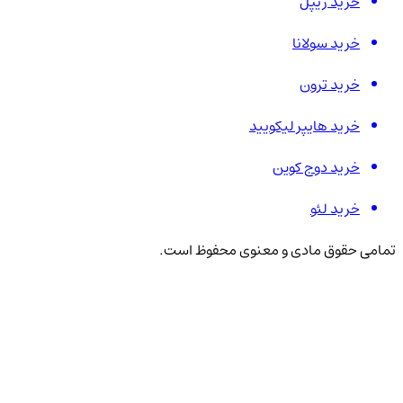
خرید ریپل
خرید سولانا
خرید ترون
خرید هایپر لیکویید
خرید دوج کوین
خرید لئو
تمامی حقوق مادی و معنوی محفوظ است.