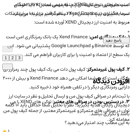
امنیت ارزهای دیجیتال XEND جنبه مهمی است که باید هنگام
است همچنین نرخ لحظه ای زنپ فایننس معادل 3,624 تومان
سرمایه گذاری در Xend Finance در نظر گرفت. در اینجا برخی از نکات
است. تغییرات زنپ فایننس در ۲۴ ساعت اخیر برابر با 0 می‌باشد.
مربوط به امنیت ارز دیجیتال XEND آورده شده است:
0
0
1. بانک رمزنگاری امن:
Xend Finance یک بانک رمزنگاری امن است
پاسخ دهید
که توسط Binance و Google Launchpad پشتیبانی می شود. این
یک سطح از اعتماد و امنیت را برای کاربران فراهم می کند.
1
2
3
2. کیف پول غیرمتمرکز:
کیف پول دات می یک کیف پول چند رمزارز ای
رایگان است که به شما امکان می دهد Xend Finance و بیش از 2000
افزودن دیدگاه
دارایی رمزنگاری دیگر را در تلفن همراه خود ذخیره کنید.
با ثبت‌نام در صرافی کیف پول من و ارسال تحلیل و نظر در سایت ارز
3. در دسترس بودن در صرافی های معتبر:
توکن های XEND را می
دیجیتال رایگان هدیه بگیرید. نظر یا تحلیل شما حداقل باید ۱۰ کلمه
توان در صرافی های متمرکز و غیرمتمرکز معتبر، از جمله کیف پول من
باشد و تکراری نباشد.
معامله کرد.
به این مطلب چند امتیاز می‌دهید؟
1