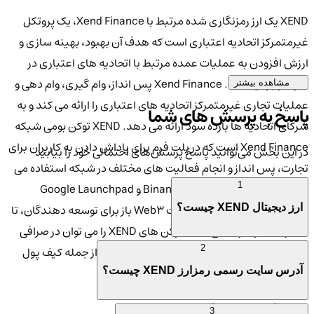
XEND یک ارز رمزنگاری شده مرتبط با Xend Finance، یک پروتکل
غیرمتمرکز اتحادیه اعتباری است که هدف آن بهبود، بهینه سازی و
ارزش افزودن به عملیات عمده مرتبط با اتحادیه های اعتباری در
سراسر جهان است. Xend Finance پس انداز، وام گیری، وام دهی و
مشاهده بیشتر
عملیات تجاری غیرمتمرکز اتحادیه های اعتباری را ارائه می کند و به
پاسخ به پرسش های شما
شرکای اتحادیه ها بازده سود ارائه می دهد. XEND توکن بومی شبکه
Xend Finance است که در پلت فرم برای پاداش دادن به کاربران برای
در این بخش می‌توانید پاسخ پرسش‌های احتمالی خود را بیابید
تجارت، پس انداز و انجام فعالیت های مختلف در شبکه استفاده می
شود. Xend Finance توسط Binance و Google Launchpad
1
پشتیبانی می شود و با زیرساخت Web3 باز برای توسعه دهندگان، تا
ارز دیجیتال XEND چیست؟
15 درصد سود ارائه می دهد. توکن های XEND را می توان در صرافی
های رمزنگاری متمرکز و صرافی های غیرمتمرکز، از جمله کیف پول
2
من معامله کرد.
آدرس سایت رسمی رمزارز XEND چیست؟
ارز رمزنگاری XEND چگونه کار می کند؟
3