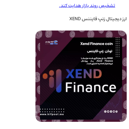
تشخیص روند بازار هدایت کند.
ارز دیجیتال زنپ فایننس XEND