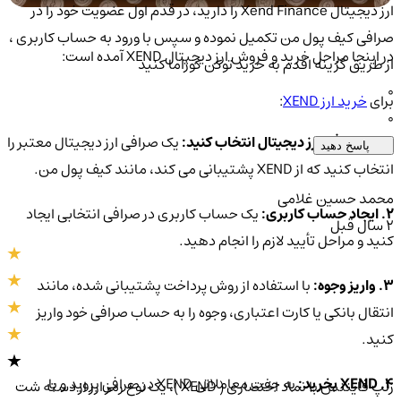
ارز دیجیتال Xend Finance را دارید، در قدم اول عضویت خود را در
صرافی کیف پول من تکمیل نموده و سپس با ورود به حساب کاربری ،
در اینجا مراحل خرید و فروش ارز دیجیتال XEND آمده است:
از طریق گزینه اقدم به خرید توکن کوزاما کنید
0
برای
خرید ارز XEND
:
0
1. یک صرافی ارز دیجیتال انتخاب کنید:
یک صرافی ارز دیجیتال معتبر را
پاسخ دهید
انتخاب کنید که از XEND پشتیبانی می کند، مانند کیف پول من.
محمد حسین غلامی
2. ایجاد حساب کاربری:
یک حساب کاربری در صرافی انتخابی ایجاد
2 سال قبل
کنید و مراحل تأیید لازم را انجام دهید.
3. واریز وجوه:
با استفاده از روش پرداخت پشتیبانی شده، مانند
انتقال بانکی یا کارت اعتباری، وجوه را به حساب صرافی خود واریز
کنید.
4. XEND بخرید:
به جفت معاملاتی XEND در صرافی بروید و با
زنپ فایننس با نماد اختصاری ( XEND )، یک نوع رمز ارز از دسته شت