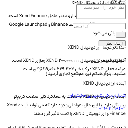
بنیانگذاران ارز دیجیتال XEND
Ugochukwu Aronu بنیانگذار و مدیر عامل Xend Finance است.
همچنین Xend Finance توسط Binance و Google Launchpad
پشتیبانی می شود.
ارسال نظر
حداکثر عرضه ارز دیجیتال XEND
آدرس دفتر مرکزی
حداکثر عرضه ارز دیجیتال XEND 200,000,000 رمزارز XEND است.
عرضه فعلی XEND در گردش 119,060,249.437 توکن است.
مشهد، بلوار هفتم تیر، مجتمع تجاری آرمیتاژ
آینده ارز دیجیتال XEND
شماره مرکز پشتیبانی مشتریان
آینده ارز دیجیتال XEND به شدت به عملکرد کلی صنعت کریپتو
بستگی دارد. با این حال، عواملی وجود دارد که می تواند آینده Xend
021-91098404
Finance و ارز دیجیتال XEND را تحت تاثیر قرار دهد:
1. پذیرش:
با افزایش پذیرش و استفاده Xend Finance، تقاضا برای