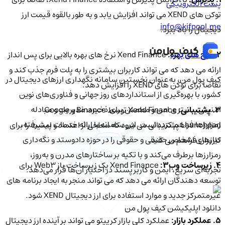
پست الکترونیکی
توکن های XEND می تواند افزایش یابد و به طور بالقوه قیمت ارز
info@kifpool.me
دیجیتال را بالا ببرد.
2.
نرخ های بهره
:
Xend Finance نرخ های بهره بالایی برای پس انداز
ارائه می دهد که می تواند کاربران بیشتری را به پلت فرم جذب کند و
کیف‌ پول من، به‌عنوان نخستین سامانه نگهداری ارزهای دیجیتال در
تقاضا برای توکن های XEND را افزایش دهد.
کشور، با بهره‌گیری از استانداردهای روز جهانی و فناوری‌های نوین
امنیتی، بستری امن و مطمئن برای ذخیره، مدیریت و مبادله
3. پشتیبانی:
Xend Finance توسط Binance و Google
رمزارزها فراهم کرده است. این سامانه با ارائه خدمات پیشرفته،
Launchpad پشتیبانی می شود که سطحی از اعتماد و امنیت را برای
نیازهای اشخاص حقیقی و حقوقی را در حوزه دادوستد و نگه‌داری
کاربران فراهم می کند.
رمزارزها برطرف می‌کند و با تکیه بر ساختارهای مدرن و به‌روز،
4. زیرساخت وب3:
Xend Finance یک زیرساخت باز Web3 برای
تجربه‌ای سریع، ایمن و کاربرپسند در اختیار آن‌ها قرار می‌دهد.
توسعه دهندگان ارائه می دهد که می تواند منجر به ایجاد برنامه های
غیرمتمرکز جدید و موارد استفاده برای ارز دیجیتال XEND شود.
دانلود اپلیکیشن کیف‌ پول من
5. عملکرد بازار:
عملکرد کلی بازار کریپتو می تواند بر آینده ارز دیجیتال