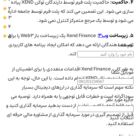
4. حاکمیت:
حاکمیت پلت فرم توسط دارندگان توکن XEND پیاده
2
سازی می شود. این تضمین می کند که پلت فرم توسط جامعه اداره
3
می شود و توسط یک مرجع متمرکز کنترل نمی شود.
4
5. زیرساخت
وب3
: Xend Finance یک زیرساخت باز Web3 را برای
5
توسعه دهندگان ارائه می دهد که امکان ایجاد برنامه های کاربردی
نام شما
امن و غیرمتمرکز را فراهم می کند.
به طور کلی، Xend Finance اقدامات متعددی را برای اطمینان از
موبایل شما
امنیت ارز دیجیتال XEND انجام داده است. با این حال، توجه به این
نکته مهم است که سرمایه گذاری در ارزهای دیجیتال بسیار
سوداگرانه است و خطرات قابل توجهی را به همراه دارد. توصیه می
جایزه مورد نظر
شود فقط آنچه را که می توانید از دست بدهید سرمایه گذاری کنید و
قبل از تصمیم گیری در مورد سرمایه گذاری از مشاوره مالی حرفه ای
انتخاب کنید
استفاده کنید.
متن نظر