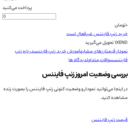
پرداخت می‌کنید
0
تومان
خرید زنپ فایننس غیرفعال است
XEND
1
تحویل
می‌گیرید
نمودار قیمت
ارزهای مشابه
آموزش خرید زنپ فایننس
درباره زنپ
فایننس
سوالات متداول
دیدگاه ها
بررسی وضعیت امروز زنپ فایننس
در اینجا می‌توانید نمودار و وضعیت کنونی زنپ فایننس را بصورت زنده
مشاهده کنید.
قیمت زنپ فایننس