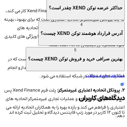
حداکثر عرضه توکن XEND چقدر است؟
ارز رمزنگاری XEND در ارتباط با پلت فرم Xend Finance کار می کند،
که یک پروتکل غیرمتمرکز اتحادیه اعتباری است که برای بهبود، بهینه
4
سازی و ارزش افزودن به عملیات عمده مرتبط با اتحادیه های
آدرس قرارداد هوشمند توکن XEND چیست؟
اعتباری در سراسر جهان ایجاد شده است. در اینجا ویژگی های کلیدی
نحوه عملکرد ارز دیجیتال XEND آمده است:
5
1. توکن بومی:
XEND توکن بومی شبکه Xend Finance است که در
بهترین صرافی خرید و فروش توکن XEND چیست؟
پلت فرم برای پاداش دادن به کاربران برای تجارت، پس انداز و انجام
مشاهده همه سوالات
فعالیت های مختلف در شبکه استفاده می شود.
2. پروتکل اتحادیه اعتباری غیرمتمرکز:
پلت فرم Xend Finance پس
دیدگاه‌های کاربران
انداز، استقراض، وام دهی، و عملیات تجاری غیرمتمرکز اتحادیه های
اعتباری را فراهم می کند و بازده بهره را به همکاران اتحادیه ارائه می
تا کنون 12 کاربر در مورد
زنپ فایننس
دیدگاه و تحلیل ثبت کرده اند
دهد.