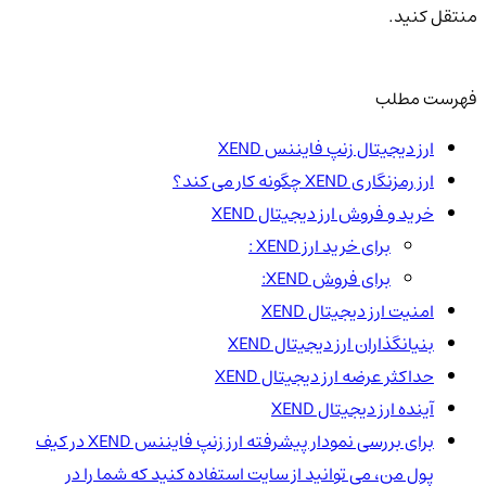
منتقل کنید.
فهرست مطلب
ارز دیجیتال زنپ فایننس XEND
ارز رمزنگاری XEND چگونه کار می کند؟
خرید و فروش ارز دیجیتال XEND
برای خرید ارز XEND :
برای فروش XEND:
امنیت ارز دیجیتال XEND
بنیانگذاران ارز دیجیتال XEND
حداکثر عرضه ارز دیجیتال XEND
آینده ارز دیجیتال XEND
برای بررسی نمودار پیشرفته ارز زنپ فایننس XEND در کیف
پول من، می توانید از سایت استفاده کنید که شما را در