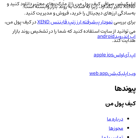
اپلیکیشن صرافی کیف پول من را از مارکت‌های معتبر دانلود کنید و
XEND تأثیر بگذارد، زیرا به شدت به روند بازار وابسته است.
به‌سادگی ارزهای دیجیتال را خرید، فروش و مدیریت کنید.
برای بررسی
نمودار پیشرفته ارز زنپ فایننس XEND
در کیف پول من،
می توانید از سایت استفاده کنید که شما را در تشخیص روند بازار
اپ اندروید
android
هدایت کند.
اپ آی‌او‌اس
apple ios
وب اپلیکیشن
web app
پیوندها
کیف پول من
درباره ما
مجوزها
تماس با ما