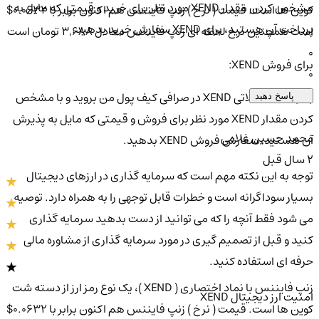
مشخص کردن مقدار XEND مورد نظر برای خرید و قیمتی که مایل به
کوین ها است. قیمت ( نرخ ) زنپ فایننس هم اکنون برابر با 0.0632$
پرداخت آن هستید، برای XEND سفارش خرید بدهید.
است همچنین نرخ لحظه ای زنپ فایننس معادل 3,688 تومان است
0
برای فروش XEND:
0
به جفت معاملاتی XEND در صرافی کیف پول من بروید و با مشخص
پاسخ دهید
کردن مقدار XEND مورد نظر برای فروش و قیمتی که مایل به پذیرش
محمد حسین غلامی
آن هستید، سفارش فروش XEND بدهید.
2 سال قبل
توجه به این نکته مهم است که سرمایه گذاری در ارزهای دیجیتال
بسیار سوداگرانه است و خطرات قابل توجهی را به همراه دارد. توصیه
می شود فقط آنچه را که می توانید از دست بدهید سرمایه گذاری
کنید و قبل از تصمیم گیری در مورد سرمایه گذاری از مشاوره مالی
حرفه ای استفاده کنید.
زنپ فایننس با نماد اختصاری ( XEND )، یک نوع رمز ارز از دسته شت
امنیت ارز دیجیتال XEND
کوین ها است. قیمت ( نرخ ) زنپ فایننس هم اکنون برابر با 0.0632$