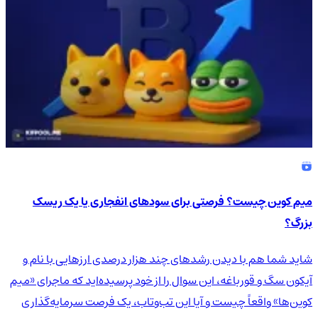
میم کوین چیست؟ فرصتی برای سودهای انفجاری یا یک ریسک
بزرگ؟
شاید شما هم با دیدن رشدهای چند هزار درصدی ارزهایی با نام و
آیکون سگ و قورباغه، این سوال را از خود پرسیده‌اید که ماجرای «میم
کوین‌ها» واقعاً چیست و آیا این تب‌وتاب، یک فرصت سرمایه‌گذاری