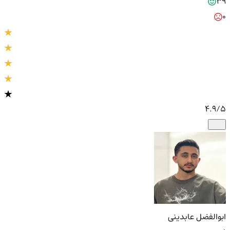
39
0
4.9
/5
ابوالفضل عابدینی