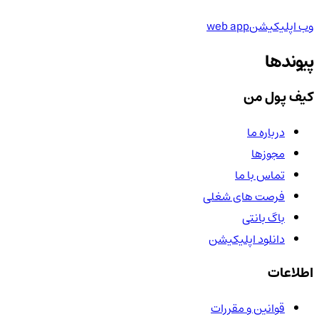
وب اپلیکیشن
web app
پیوندها
کیف پول من
درباره ما
مجوزها
تماس با ما
فرصت های شغلی
باگ بانتی
دانلود اپلیکیشن
اطلاعات
قوانین و مقررات