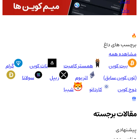
اخبار
2010
برچسب های داغ
مشاهده همه
بیت کوین
همستر کامبت
نات کوین
گرام
(تون کوین سابق)
اتریوم
ریپل
سولانا
دوج کوین
کاردانو
شیبا
مقالات برجسته
پیشنهادی
عناوین مهم