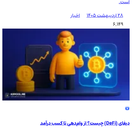
است.
۲۸ اردیبهشت ۱۴۰۵
اخبار
6,149
دیفای (DeFi) چیست؟ از وام‌دهی تا کسب درآمد