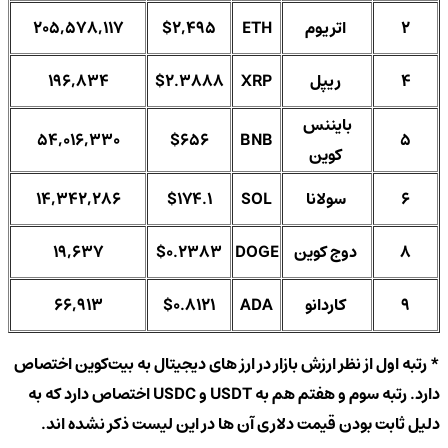
2
اتریوم
ETH
$2,495
205,578,117
4
ریپل
XRP
$2.3888
196,834
بایننس
54,016,330
$656
BNB
5
کوین
6
سولانا
SOL
$174.1
14,342,286
8
دوج‌ کوین
DOGE
$0.2383
19,637
9
کاردانو
ADA
$0.8121
66,913
* رتبه اول از نظر ارزش بازار در ارز های دیجیتال به بیت‌کوین اختصاص
دارد. رتبه سوم و هفتم هم به USDT و USDC اختصاص دارد که به
دلیل ثابت بودن قیمت دلاری آن ها در این لیست ذکر نشده اند.