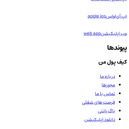
اپ آی‌او‌اس
apple ios
وب اپلیکیشن
web app
پیوندها
کیف پول من
درباره ما
مجوزها
تماس با ما
فرصت های شغلی
باگ بانتی
دانلود اپلیکیشن