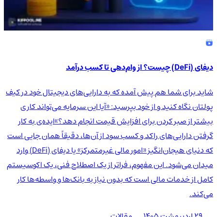
دیفای (DeFi) چیست؟ از وام‌دهی تا کسب درآمد
شاید برای شما هم پیش آمده که به دارایی‌های دیجیتال خود در کیف
پولتان نگاه کنید و از خود بپرسید: «آیا این سرمایه می‌تواند کاری
بیشتر از صبر کردن برای افزایش قیمت انجام دهد؟»ایده‌ی به کار
گرفتن دارایی‌های راکد و کسب سود از آن‌ها، دقیقاً همان جایی است
که دنیای هیجان‌انگیز «امور مالی غیرمتمرکز» یا دیفای (DeFi) وارد
میدان می‌شود. این مفهوم، فراتر از یک اصطلاح فنی، یک اکوسیستم
کامل از خدمات مالی است که بدون نیاز به بانک‌ها و واسطه‌ها کار
می‌کند.
۲۹ اردیبهشت ۱۴۰۵
مقالات