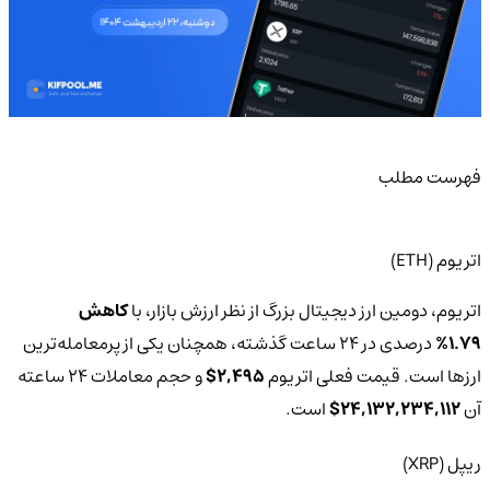
فهرست مطلب
اتریوم (ETH)
اتریوم، دومین ارز دیجیتال بزرگ از نظر ارزش بازار، با
کاهش
1.79%
درصدی در 24 ساعت گذشته، همچنان یکی از پرمعامله‌ترین
ارزها است. قیمت فعلی اتریوم
2,495$
و حجم معاملات 24 ساعته
آن
24,132,234,112$
است.
ریپل (XRP)