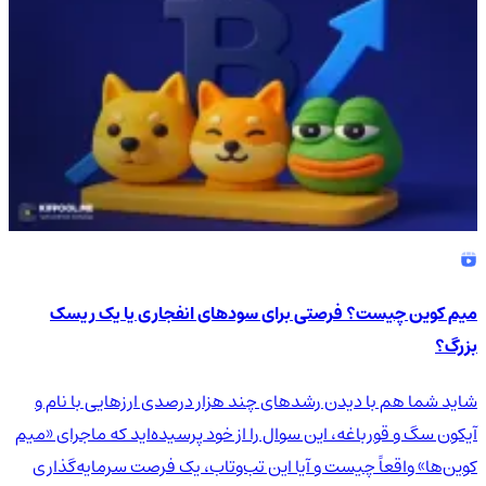
میم کوین چیست؟ فرصتی برای سودهای انفجاری یا یک ریسک
بزرگ؟
شاید شما هم با دیدن رشدهای چند هزار درصدی ارزهایی با نام و
آیکون سگ و قورباغه، این سوال را از خود پرسیده‌اید که ماجرای «میم
کوین‌ها» واقعاً چیست و آیا این تب‌وتاب، یک فرصت سرمایه‌گذاری