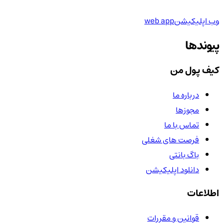
وب اپلیکیشن
web app
پیوندها
کیف پول من
درباره ما
مجوزها
تماس با ما
فرصت های شغلی
باگ بانتی
دانلود اپلیکیشن
اطلاعات
قوانین و مقررات