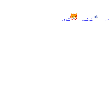
ین
کاردانو
شیبا