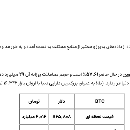
 از داده‌های به‌روز و معتبر از منابع مختلف به دست آمده و به طور مداوم
ین در حال حاضر
57.61
% است و حجم معاملات روزانه آن
29
میلیارد دلا
 (طلا به عنوان بزرگترین دارایی دنیا با ارزش بازار 16.342 تریلیون دلار در رتبه اول این لیست قرار دارد).
BTC
دلار
تومان
قیمت لحظه ای
$65,808
4,014 میلیارد