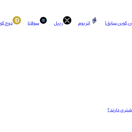
ون کوین سابق)
اتریوم
ریپل
سولانا
دوج کو