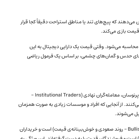
می‌دهند که پیچ‌های تند یا مناطق استراحت دقیقاً کجا قرار
حاسبه می‌شود. وقتی قیمت یک دارایی دیجیتال به این
ر به جای حدس و گمان‌های چشمی، بر اساس یک فرمول ریاضی
(Forex - بازار جهانی تبادل ارزهای رایج کشورها) بازارهایی با نوسانات بسیار بالا و سریع هستند. در این بازارهای پرنوسان، معامله‌گران نهادی (Institutional Traders -
می‌کنند. از آنجایی که افراد و موسسات زیادی به صورت همزمان
یل می‌شوند.
اهمیت دیگر این ابزار، تشخیص احساسات کلی بازار است. اگر قیمت در بالای نقطه‌ی پیوت مرکزی معامله شود، نشان‌دهنده‌ی یک بازار گاوی (Bullish - روند صعودی و خوش‌بینانه‌ی قیمت) است و خریداران
وط کند، نشانه‌ی یک بازار خرسی (Bearish - روند نزولی و بدبینانه‌ی قیمت) است و فروشندگان قدرت را به دست گرفته‌اند. این ویژگی به