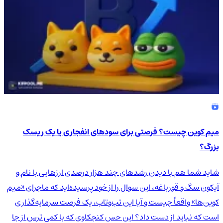
میم کوین چیست؟ فرصتی برای سودهای انفجاری یا یک ریسک
بزرگ؟
شاید شما هم با دیدن رشدهای چند هزار درصدی ارزهایی با نام و
آیکون سگ و قورباغه، این سوال را از خود پرسیده‌اید که ماجرای «میم
کوین‌ها» واقعاً چیست و آیا این تب‌وتاب، یک فرصت سرمایه‌گذاری
است که نباید از دست داد؟ این حس کنجکاوی که با کمی ترس از جا