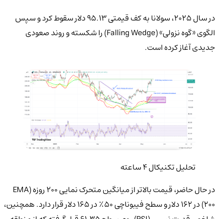
در سال ۲۰۲۵، سولانا به کف قیمتی ۹۵.۱۳ دلار سقوط کرد و سپس
الگوی «گوه نزولی» (Falling Wedge) را شکسته و روند صعودی
جدیدی آغاز کرده است.
تحلیل تکنیکال ۴ ساعته
در حال حاضر، قیمت بالاتر از میانگین متحرک نمایی ۲۰۰ روزه (EMA
200) در ۱۶۲ دلار و سطح فیبوناچی ۵۰٪ در ۱۶۵ دلار قرار دارد. همچنین،
شاخص قدرت نسبی (RSI) روی سطح ۶۱.۳۵ قرار گرفته که از منطقه