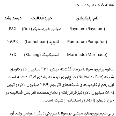
هفته گذشته بوده است:
نام اپلیکیشن
حوزه فعالیت
درصد رشد
Raydium (Raydium)
صرافی غیرمتمرکز (Dex)
۶۸٪
Pump.fun (Pump.fun)
لانچ‌پد (Launchpad)
۲۴.۹٪
Marinade (Marinade)
استیکینگ (Staking)
۶۰٪
علاوه بر این، سولانا در ماه گذشته بیش از ۴۳ میلیون دلار کارمزد
شبکه (Network Fee) جمع‌آوری کرده که رشدی ۱۰۹٪ داشته است.
این رقم از کارمزدهای شبکه‌های اتریوم (۲۴.۹ میلیون دلار) و ترون
(۵۱.۹ میلیون دلار) نیز فراتر رفته و نشان‌دهنده افزایش فعالیت در
حوزه دیفای (DeFi) و استفاده از شبکه است.
رالی میم‌کوین‌های مبتنی بر سولانا نیز یکی دیگر از عوامل رشد آن