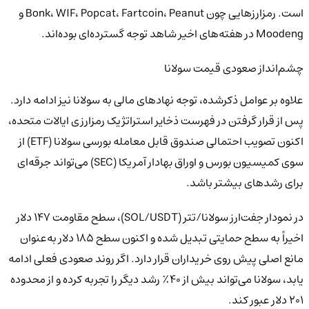
است. رمزارزهایی چون Bonk، WIF، Popcat، Fartcoin، Peanut و
Moodeng در هفته‌های اخیر شاهد توجه گسترده‌ای بوده‌اند.
چشم‌انداز صعودی قیمت سولانا
علاوه بر عوامل ذکرشده، توجه نهادهای مالی به سولانا نیز ادامه دارد.
پس از قرار گرفتن در فهرست ذخایر استراتژیک رمزارزی ایالات متحده،
اکنون تصویب احتمالی صندوق قابل معامله بورسی سولانا (ETF) از
سوی کمیسیون بورس و اوراق بهادار آمریکا (SEC) می‌تواند جرقه‌ای
برای رشدهای بیشتر باشد.
در نمودار جفت‌ارز سولانا/تتر (SOL/USDT)، سطح مقاومت ۱۴۷ دلار
اخیراً به سطح حمایتی تبدیل شده و اکنون سطح ۱۸۵ دلار به‌عنوان
مانع اصلی پیش روی خریداران قرار دارد. اگر روند صعودی فعلی ادامه
یابد، سولانا می‌تواند بیش از ۴۰٪ رشد دیگر را تجربه کرده و از محدوده
۲۰۱ دلار عبور کند.