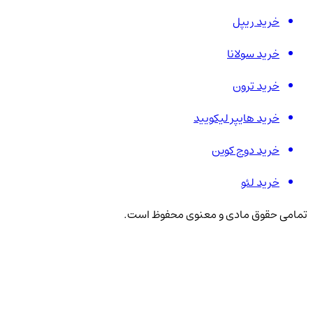
خرید ریپل
خرید سولانا
خرید ترون
خرید هایپر لیکویید
خرید دوج کوین
خرید لئو
تمامی حقوق مادی و معنوی محفوظ است.