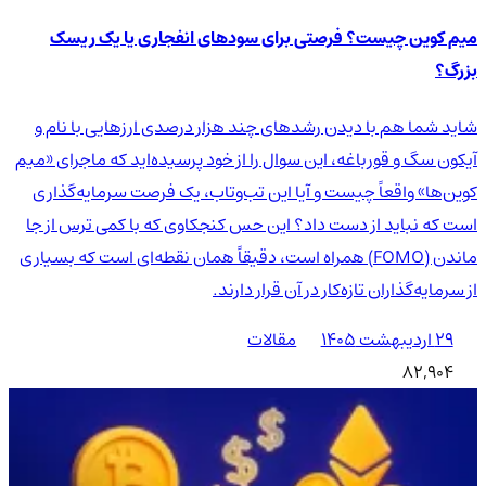
میم کوین چیست؟ فرصتی برای سودهای انفجاری یا یک ریسک
بزرگ؟
شاید شما هم با دیدن رشدهای چند هزار درصدی ارزهایی با نام و
آیکون سگ و قورباغه، این سوال را از خود پرسیده‌اید که ماجرای «میم
کوین‌ها» واقعاً چیست و آیا این تب‌وتاب، یک فرصت سرمایه‌گذاری
است که نباید از دست داد؟ این حس کنجکاوی که با کمی ترس از جا
ماندن (FOMO) همراه است، دقیقاً همان نقطه‌ای است که بسیاری
از سرمایه‌گذاران تازه‌کار در آن قرار دارند.
۲۹ اردیبهشت ۱۴۰۵
مقالات
82,904