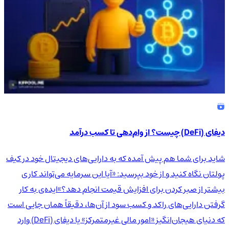
دیفای (DeFi) چیست؟ از وام‌دهی تا کسب درآمد
شاید برای شما هم پیش آمده که به دارایی‌های دیجیتال خود در کیف
پولتان نگاه کنید و از خود بپرسید: «آیا این سرمایه می‌تواند کاری
بیشتر از صبر کردن برای افزایش قیمت انجام دهد؟»ایده‌ی به کار
گرفتن دارایی‌های راکد و کسب سود از آن‌ها، دقیقاً همان جایی است
که دنیای هیجان‌انگیز «امور مالی غیرمتمرکز» یا دیفای (DeFi) وارد