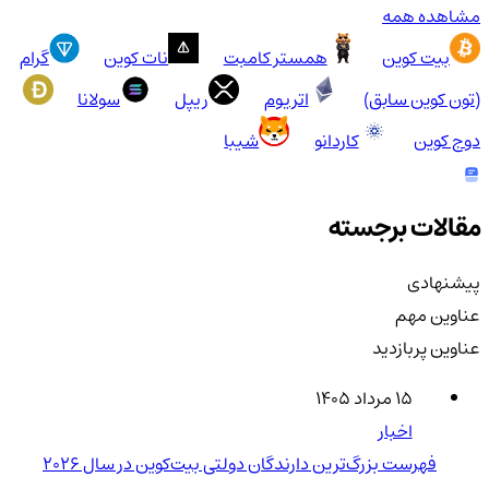
مشاهده همه
بیت کوین
همستر کامبت
نات کوین
گرام
(تون کوین سابق)
اتریوم
ریپل
سولانا
دوج کوین
کاردانو
شیبا
مقالات برجسته
پیشنهادی
عناوین مهم
عناوین پربازدید
۱۵ مرداد ۱۴۰۵
اخبار
فهرست بزرگ‌ترین دارندگان دولتی بیت‌کوین در سال 2026