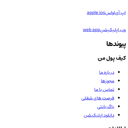
اپ آی‌او‌اس
apple ios
وب اپلیکیشن
web app
پیوندها
کیف پول من
درباره ما
مجوزها
تماس با ما
فرصت های شغلی
باگ بانتی
دانلود اپلیکیشن