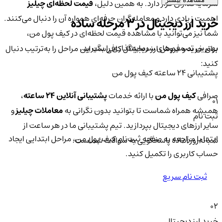
سرمایه‌گذاران قرار دارد. به همین دلیل،
قیمت لحظه‌ای چیلیز
اهمیت زیادی دارد و معامله‌گران حرفه‌ای همواره آن را دنبال می‌کنند.
خرید ارز دیجیتال در 3 مرحله ساده
شما نیز می‌توانید با مشاهده قیمت لحظه‌ای در کیف پول من،
بهترین تصمیم‌های سرمایه‌گذاری را بگیرید.
برای خرید و فروش ارز دیجیتال کافی‌ست این مراحل را به‌ترتیب دنبال
کنید:
پشتیبانی ۲۴ ساعته کیف پول من
صرافی
کیف پول من
با ارائه خدمات
پشتیبانی آنلاین ۲۴ ساعته
،
01
همیشه همراه شماست تا بتوانید بدون نگرانی به
معاملات چیلیز
و
ثبت نام
سایر ارزهای دیجیتال بپردازید. تیم پشتیبانی ما در هر ساعت از
ابتدا با مراجعه به صفحه ثبت‌نام کیف‌ پول من، مراحل ابتدایی ایجاد
شبانه‌روز آماده پاسخگویی به سوالات شماست.
حساب کاربری را تکمیل کنید.
ثبت نام سریع
02
خرید ارز دیجیتال