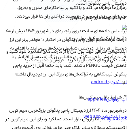
دیجیتال پاجی پنگوئن است.
رمزارزها برطرف می‌کند و با تکیه بر ساختارهای مدرن و به‌روز،
تجربه‌ای سریع، ایمن و کاربرپسند در اختیار آن‌ها قرار می‌دهد.
3. رفتار نهنگ‌های پاجی پنگوئن
بر اساس داده‌های سایت درون زنجیره‌ای در شهریور ۱۴۰۴ بیش از ۵۰
دانلود اپلیکیشن کیف‌ پول من
درصد عرضه میم کوین پاجی پنگوئن در اختیار ۱۰ هولدر برتر این ارز
دیجیتال قرار دارد. در چنین شرایطی نهنگ‌ها می‌توانند با اقدام به
اپلیکیشن صرافی کیف پول من را از مارکت‌های معتبر دانلود کنید و
خرید و فروش پاجی پنگوئن در مقیاس بزرگ زمینه‌ساز افزایش یا
به‌سادگی ارزهای دیجیتال را خرید، فروش و مدیریت کنید.
کاهش قیمت PENGU باشند. شما باید حتما قبل از خرید پاجی
پنگوئن نیم‌نگاهی به تراکنش‌های بزرگ این ارز دیجیتال داشته
اپ اندروید
android
باشید.
4. شرایط بازار میم کوین‌ها
اپ آی‌او‌اس
apple ios
در شهریور ماه ۱۴۰۴ ارز دیجیتال پاجی پنگوئن بزرگ‌ترین میم کوین
وب اپلیکیشن
web app
شبکه سولانا
از نظر ارزش بازار است. عملکرد رقبای این میم کوین در
اکوسیستم سولانا و سایر بلاک چین‌ها می‌تواند روی قیمت پاجی