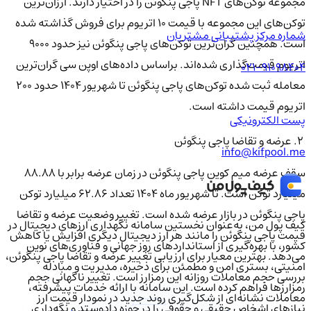
مجموعه توکن‌های NFT پاجی پنگوئن را در اختیار دارند. ارزان‌ترین
توکن‌های این مجموعه با قیمت ۱۰ اتریوم برای فروش گذاشته شده
شماره مرکز پشتیبانی مشتریان
است. همچنین گران‌ترین توکن‌های پاجی پنگوئن نیز حدود ۹۰۰۰
اتریوم قیمت‌گذاری شده‌اند. براساس داده‌های اوپن سی گران‌ترین
021-91098404
معامله ثبت شده توکن‌های پاجی پنگوئن تا شهریور ۱۴۰۴ حدود ۲۰۰
اتریوم قیمت داشته است.
پست الکترونیکی
2. عرضه و تقاضا پاجی پنگوئن
info@kifpool.me
سقف عرضه میم کوین پاجی پنگوئن در زمان عرضه برابر با ۸۸.۸۸
میلیارد توکن است. تا شهریور ماه ۱۴۰۴ تعداد ۶۲.۸۶ میلیارد توکن
پاجی پنگوئن در بازار عرضه شده است. تغییر وضعیت عرضه و تقاضا
کیف‌ پول من، به‌عنوان نخستین سامانه نگهداری ارزهای دیجیتال در
قیمت پاجی پنگوئن را مانند هر ارز دیجیتال دیگری افزایش یا کاهش
کشور، با بهره‌گیری از استانداردهای روز جهانی و فناوری‌های نوین
می‌دهد. بهترین معیار برای ارزیابی تغییر عرضه و تقاضا پاجی پنگوئن،
امنیتی، بستری امن و مطمئن برای ذخیره، مدیریت و مبادله
بررسی حجم معاملات روزانه این رمزارز است. تغییر ناگهانی حجم
رمزارزها فراهم کرده است. این سامانه با ارائه خدمات پیشرفته،
معاملات نشانه‌ای از شکل‌گیری روند جدید در نمودار قیمت ارز
نیازهای اشخاص حقیقی و حقوقی را در حوزه دادوستد و نگه‌داری