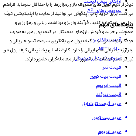
ارزهای پیش لیست
دیگر از میم کوین‌های معروف بازار رمزارزها را با حداقل سرمایه فراهم
سرویس های API
می‌کند. برای خرید پاجی پنگوئن می‌توانید از سایت یا اپلیکیشن کیف
پول من استفاده کنید. فرآیند واریز و برداشت ریالی و رمزارزی و
پیوندهای مهم
همچنین خرید و فروش ارزهای دیجیتال در کیف پول من به‌صورت
قیمت طلا امروز
خودکار انجام می‌شود. کیف پول من بالاترین سرعت تسویه ریالی و
ساخت NFT
رمزارز در صرافی‌های ایرانی را دارد. کارشناسان پشتیبانی کیف پول من
آموزش خرید ارز دیجیتال
نیز در تمام لحظات شبانه‌روز کنار معامله‌گران حضور دارند.
قیمت تتر
قیمت بیت کوین
قیمت اتریوم
قیمت تترگلد
خرید گیفت کارت اپل
خرید بیت کوین
خرید اتریوم