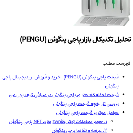
تحلیل تکنیکال بازار پاجی پنگوئن (PENGU)
فهرست مطلب
قیمت پاجی پنگوئن (PENGU) | خرید و فروش ارز دیجیتال پاجی
پنگوئن
قیمت لحظه&zwnj;ای پاجی پنگوئن در صرافی کیف پول من
بررسی تاریخچه قیمت پاجی پنگوئن
عوامل موثر بر قیمت پاجی پنگوئن
۱. حجم معاملات توکن&zwnj;های NFT پاجی پنگوئن
2. عرضه و تقاضا پاجی پنگوئن