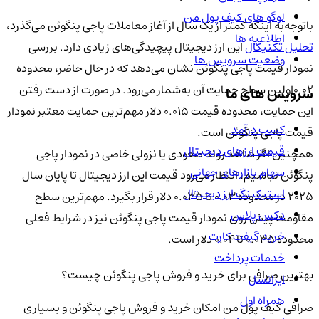
لوگو های کیف پول من
باتوجه‌به اینکه کمتر از یک سال از آغاز معاملات پاجی پنگوئن می‌گذرد،
اطلاعیه ها
تحلیل تکنیکال
این ارز دیجیتال پیچیدگی‌های زیادی دارد. بررسی
وضعیت سرویس ها
نمودار قیمت پاجی پنگوئن نشان می‌دهد که در حال حاضر، محدوده
0.0۲اولین سطح حمایت آن به‌شمار می‌رود. در صورت از دست رفتن
سرویس های ما
این حمایت، محدوده قیمت 0.0۱۵ دلار مهم‌ترین حمایت معتبر نمودار
کسب درآمد
قیمت پاجی پنگوئن است.
قیمت ارزهای دیجیتال
همچنین اگر شاهد روند صعودی یا نزولی خاصی در نمودار پاجی
سهام بازارهای جهانی
پنگوئن نباشیم، انتظار می‌رود قیمت این ارز دیجیتال تا پایان سال
استیکینگ ارز دیجیتال
2025 در محدوده ۰.۰۳ تا ۰.۰۳۵ دلار قرار بگیرد. مهم‌ترین سطح
دکس پلاس
مقاومت پیش روی نمودار قیمت پاجی پنگوئن نیز در شرایط فعلی
خرید گیفت کارت
محدوده ۰.۰۳۵ تا ۰.۰۴ دلار است.
خدمات پرداخت
بهترین صرافی برای خرید و فروش پاجی پنگوئن چیست؟
ایرانسل
همراه اول
صرافی کیف پول من امکان خرید و فروش پاجی پنگوئن و بسیاری