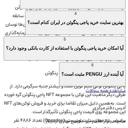
در مدت کمتر از ۱ سال تا شهریور ۱۴۰۴ ارز دیجیتال پاجی پنگوئن
4
افزایش قیمت حدود ۵۰۰ درصدی را تجربه کرد. کسانی که سابقه
بهترین سایت خرید پاجی پنگوئن در ایران کدام است؟
فعالیت در بازار رمزارزها دارند، به‌خوبی می‌دانند میم کوین‌ها نوسان
قیمت زیادی را تجربه می‌کنند. به‌همین دلیل، ریسک سرمایه‌گذاری
5
در آن‌ها نسبت به‌سایر ارزهای دیجیتال بیشتر است. برای مدیریت
آیا امکان خرید پاجی پنگوئن با استفاده از کارت بانکی وجود دارد؟
ریسک سرمایه‌گذاری در پاجی پنگوئن لازم است با مهم‌ترین عوامل
تأثیرگذار بر قیمت این ارز دیجیتال آشنایی داشته باشید.
6
۱. حجم معاملات توکن‌های NFT پاجی پنگوئن
آیا آینده ارز PENGU مثبت است؟
پاجی پنگوئن نوعی میم کوین است و بیشتر جنبه سرگرمی دارد. از
مشاهده همه سوالات
طرفی دیگر ماهیت این توکن با مجموعه NFT پاجی پنگوئن گره خورده
است. به‌همین دلیل میزان تقاضا برای خرید و فروش توکن‌های NFT
آدرس دفتر مرکزی
این مجموعه روی قیمت پاجی پنگوئن تأثیرگذار است.
براساس داده‌های سایت اوپن سی (Opensea) تعداد ۴۸۸۶ نفر
مشهد، بلوار هفتم تیر، مجتمع تجاری آرمیتاژ