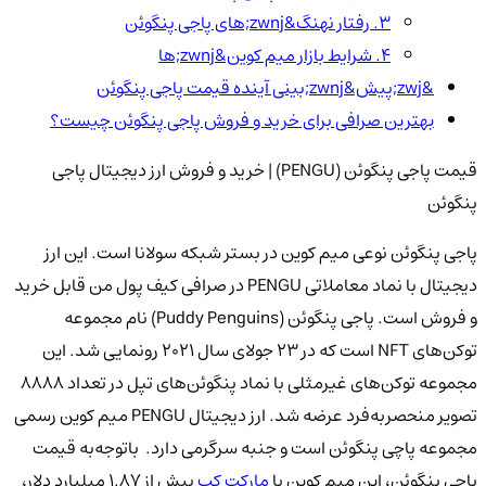
3. رفتار نهنگ&zwnj;های پاجی پنگوئن
4. شرایط بازار میم کوین&zwnj;ها
&zwj;پیش&zwnj;بینی آینده قیمت پاجی پنگوئن
بهترین صرافی برای خرید و فروش پاجی پنگوئن چیست؟
قیمت پاجی پنگوئن (PENGU) | خرید و فروش ارز دیجیتال پاجی
پنگوئن
پاجی پنگوئن نوعی میم کوین در بستر شبکه سولانا است. این ارز
دیجیتال با نماد معاملاتی PENGU در صرافی کیف پول من قابل خرید
و فروش است. پاجی پنگوئن (Puddy Penguins) نام مجموعه
توکن‌های NFT است که در ۲۳ جولای سال ۲۰۲۱ رونمایی شد. این
مجموعه توکن‌های غیرمثلی با نماد پنگوئن‌های تپل در تعداد ۸۸۸۸
تصویر منحصربه‌فرد عرضه شد. ارز دیجیتال PENGU میم کوین رسمی
مجموعه پاچی پنگوئن است و جنبه سرگرمی دارد. باتوجه‌به قیمت
پاجی پنگوئن، این میم کوین با
مارکت کپ
بیش از ۱.۸۷ میلیارد دلار،