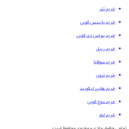
خرید تتر
خرید بایننس کوین
خرید یو اس دی کوین
خرید ریپل
خرید سولانا
خرید ترون
خرید هایپر لیکویید
خرید دوج کوین
خرید لئو
تمامی حقوق مادی و معنوی محفوظ است.