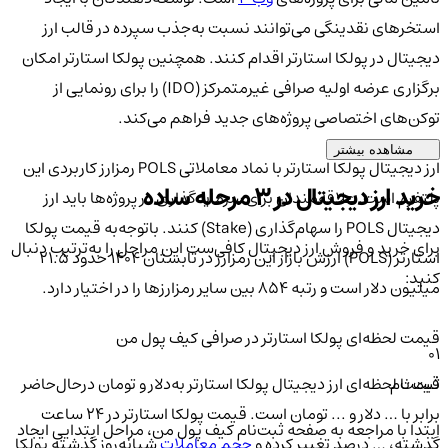
استخرهای نقدینگی می‌توانند نسبت به‌جذب سپرده در قالب ارز
دیجیتال در پولکا استارتر اقدام کنند. همچنین پولکا استارتر امکان
برگزاری عرضه اولیه صرافی غیرمتمرکز (IDO) را برای رونمایی از
توکن‌های اختصاصی پروژه‌های جدید فراهم می‌کند.
مشاهده بیشتر
ارز دیجیتال پولکا استارتر با نماد معاملاتی POLS رمزارز کاربردی این
خرید ارز دیجیتال در 3 مرحله ساده
پلتفرم است. علاقه‌مندان برای سرمایه‌گذاری در پروژه‌ها باید ارز
دیجیتال POLS را سهام‌گذاری (Stake) کنند. باتوجه‌به قیمت پولکا
برای خرید و فروش ارز دیجیتال کافی‌ست این مراحل را به‌ترتیب دنبال
استارتر (POLS) ارزش بازار این رمزارز در تابستان ۱۴۰۴ حدود ۲۱.۵
کنید:
میلیون دلار است و رتبه ۸۵۴ بین سایر رمزارزها را در اختیار دارد.
قیمت لحظه‌ای پولکا استارتر در صرافی کیف پول من
01
قیمت لحظه‌ای ارز دیجیتال پولکا استارتر به‌دلار و تومان درحال‌حاضر
ثبت نام
برابر با … دلار و ... تومان است. قیمت پولکا استارتر در ۲۴ ساعت
ابتدا با مراجعه به صفحه ثبت‌نام کیف‌ پول من، مراحل ابتدایی ایجاد
گذشته، … درصد تغییر کرده و
حجم معاملات
شبانه‌روز گذشته پولکا