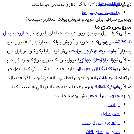
اطلاعیه ها
دیجیتال به‌محدوده ۰.۳ تا ۰.۶ دلار را محتمل می‌دانند.
وضعیت سرویس ها
بهترین صرافی برای خرید و فروش پولکا استارتر چیست؟
سرویس های ما
صرافی کیف پول من، بهترین قیمت لحظه‌ای را برای
خرید ارز دیجیتال
POLS
تضمین می‌کند. خرید و فروش پولکا استارتر در کیف پول من
کسب درآمد
بسیار آسان است. علاوه‌بر سایت می‌توانید از اپلیکیشن موبایل این
قیمت ارزهای دیجیتال
صرافی نیز استفاده کنید. کیف پول من، کمترین نرخ کارمزد خرید و
سهام بازارهای جهانی
فروش پولکا استارتر را در ایران دارد. خدمات پشتیبانی کیف پول من
استیکینگ ارز دیجیتال
در تمام ساعات شبانه‌روز بدون تعطیلی ارائه می‌شوند. اگر به‌دنبال
دکس پلاس
صرافی ایرانی با بالاترین سرعت تسویه حساب ریالی هستید، کیف
خرید گیفت کارت
پول من بهترین گزینه پیش روی شماست.
خدمات پرداخت
ایرانسل
همراه اول
ارزهای پیش لیست
سرویس های API