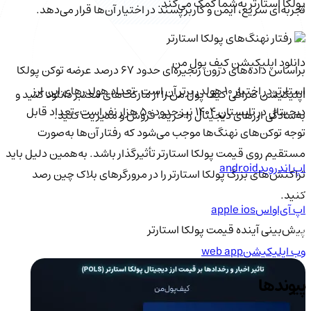
پولکا استارتر به‌شما کمک می‌کند.
تجربه‌ای سریع، ایمن و کاربرپسند در اختیار آن‌ها قرار می‌دهد.
۳. رفتار نهنگ‌های پولکا استارتر
دانلود اپلیکیشن کیف‌ پول من
براساس داده‌های درون زنجیره‌ای حدود ۶۷ درصد عرضه توکن پولکا
استارتر در اختیار ۱۰ هولدر برتر آن است. تعداد هولدرهای این ارز
اپلیکیشن صرافی کیف پول من را از مارکت‌های معتبر دانلود کنید و
دیجیتال در تابستان ۱۴۰۴ نیز حدود ۵۰ هزار نفر است. تعداد قابل
به‌سادگی ارزهای دیجیتال را خرید، فروش و مدیریت کنید.
توجه توکن‌های نهنگ‌ها موجب می‌شود که رفتار آن‌ها به‌صورت
مستقیم روی قیمت پولکا استارتر تأثیرگذار باشد. به‌همین دلیل باید
اپ اندروید
android
تراکنش‌های بزرگ پولکا استارتر را در مرورگرهای بلاک چین رصد
کنید.
اپ آی‌او‌اس
apple ios
پیش‌بینی آینده قیمت پولکا استارتر
وب اپلیکیشن
web app
پیوندها