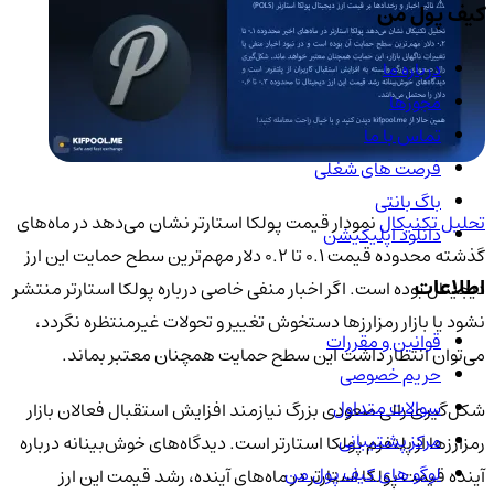
کیف پول من
درباره ما
مجوزها
تماس با ما
فرصت های شغلی
باگ بانتی
تحلیل تکنیکال
نمودار قیمت پولکا استارتر نشان می‌دهد در ماه‌های
دانلود اپلیکیشن
گذشته محدوده قیمت ۰.۱ تا ۰.۲ دلار مهم‌ترین سطح حمایت این ارز
اطلاعات
دیجیتال بوده است. اگر اخبار منفی خاصی درباره پولکا استارتر منتشر
نشود یا بازار رمزارزها دستخوش تغییر و تحولات غیرمنتظره نگردد،
قوانین و مقررات
می‌توان انتظار داشت این سطح حمایت همچنان معتبر بماند.
حریم خصوصی
سوالات متداول
شکل‌گیری رالی صعودی بزرگ نیازمند افزایش استقبال فعالان بازار
مرکز پشتیبانی
رمزارزها از پلتفرم پولکا استارتر است. دیدگاه‌های خوش‌بینانه درباره
لوگو های کیف پول من
آینده قیمت پولکا استارتر در ماه‌های آینده، رشد قیمت این ارز