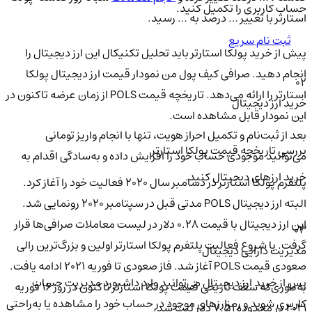
حساب کاربری را تکمیل کنید.
استارتر با تغییر … درصد به … رسید.
ثبت نام سریع
پیش از خرید پولکا استارتر باید تحلیل تکنیکال این ارز دیجیتال را
انجام دهید. صرافی کیف پول من نمودار قیمت ارز دیجیتال پولکا
02
استارتر را ارائه می‌دهد. تاریخچه قیمت POLS از زمان عرضه تاکنون در
خرید ارز دیجیتال
این نمودار قابل مشاهده است.
بعد از ثبت‌نام و تکمیل احراز هویت، تنها با انجام واریز تومانی
بررسی تاریخچه قیمت پولکا استارتر
می‌توانید موجودی حساب خود را افزایش داده و به‌سادگی اقدام به
خرید ارزهای دیجیتال کنید.
پلتفرم پولکا استارتر در دسامبر سال ۲۰۲۰ فعالیت خود را آغاز کرد.
البته ارز دیجیتال POLS مدتی قبل در سپتامبر ۲۰۲۰ رونمایی شد.
این ارز دیجیتال با قیمت ۰.۲۸ دلار در لیست معاملات صرافی‌ها قرار
03
گرفت. با شروع فعالیت پلتفرم پولکا استارتر اولین و بزرگ‌ترین رالی
مدیریت دارایی دیجیتال
صعودی قیمت POLS آغاز شد. فاز صعودی تا فوریه ۲۰۲۱ ادامه یافت.
پس از خرید ارز دیجیتال می‌توانید وارد داشبورد مدیریت حساب
به‌طوری‌که سقف تاریخی قیمت پولکا استارتر تاکنون در روز ۱۶ فوریه
کاربری شوید و رمزارزهای موجود در حساب خود را مشاهده یا به‌راحتی
۲۰۲۱ در محدوده ۷.۵۱ دلار ثبت شد.