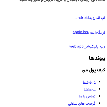
اپ اندروید
android
اپ آی‌او‌اس
apple ios
وب اپلیکیشن
web app
پیوندها
کیف پول من
درباره ما
مجوزها
تماس با ما
فرصت های شغلی