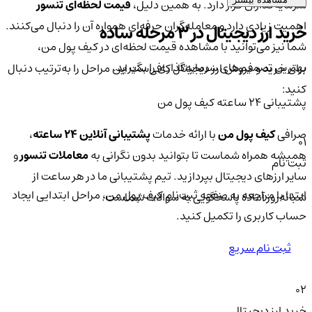
سرمایه‌گذاران قرار دارد. به همین دلیل،
قیمت لحظه‌ای تنسور
اهمیت زیادی دارد و معامله‌گران حرفه‌ای همواره آن را دنبال می‌کنند.
خرید ارز دیجیتال در 3 مرحله ساده
شما نیز می‌توانید با مشاهده قیمت لحظه‌ای در کیف پول من،
بهترین تصمیم‌های سرمایه‌گذاری را بگیرید.
برای خرید و فروش ارز دیجیتال کافی‌ست این مراحل را به‌ترتیب دنبال
کنید:
پشتیبانی ۲۴ ساعته کیف پول من
صرافی
کیف پول من
با ارائه خدمات
پشتیبانی آنلاین ۲۴ ساعته
،
01
همیشه همراه شماست تا بتوانید بدون نگرانی به
معاملات تنسور
و
ثبت نام
سایر ارزهای دیجیتال بپردازید. تیم پشتیبانی ما در هر ساعت از
ابتدا با مراجعه به صفحه ثبت‌نام کیف‌ پول من، مراحل ابتدایی ایجاد
شبانه‌روز آماده پاسخگویی به سوالات شماست.
حساب کاربری را تکمیل کنید.
ثبت نام سریع
02
خرید ارز دیجیتال