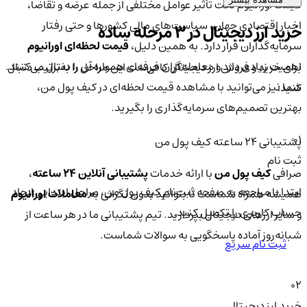
قیمت اورانیوم تحت تأثیر عوامل مختلفی از جمله عرضه و تقاضا،
اخبار اقتصادی جهان، سیاست‌های مالی کشورها و حتی رفتار
خرید ارز دیجیتال در 3 مرحله ساده
سرمایه‌گذاران قرار دارد. به همین دلیل،
قیمت لحظه‌ای اورانیوم
اهمیت زیادی دارد و معامله‌گران حرفه‌ای همواره آن را دنبال می‌کنند.
برای خرید و فروش ارز دیجیتال کافی‌ست این مراحل را به‌ترتیب دنبال
شما نیز می‌توانید با مشاهده قیمت لحظه‌ای در کیف پول من،
کنید:
بهترین تصمیم‌های سرمایه‌گذاری را بگیرید.
01
پشتیبانی ۲۴ ساعته کیف پول من
ثبت نام
صرافی
کیف پول من
با ارائه خدمات
پشتیبانی آنلاین ۲۴ ساعته
،
ابتدا با مراجعه به صفحه ثبت‌نام کیف‌ پول من، مراحل ابتدایی ایجاد
همیشه همراه شماست تا بتوانید بدون نگرانی به
معاملات اورانیوم
حساب کاربری را تکمیل کنید.
و سایر ارزهای دیجیتال بپردازید. تیم پشتیبانی ما در هر ساعت از
شبانه‌روز آماده پاسخگویی به سوالات شماست.
ثبت نام سریع
02
خرید ارز دیجیتال