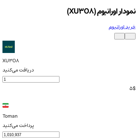
نمودار اورانیوم (XU3O8)
خرید اورانیوم
XU3O8
دریافت می‌کنید
5
$
Toman
پرداخت می‌کنید