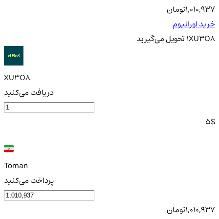
1,010,937
تومان
خرید اورانیوم
XU3O8
1
تحویل
می‌گیرید
XU3O8
دریافت می‌کنید
5
$
Toman
پرداخت می‌کنید
1,010,937
تومان