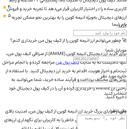
مانند کیف پول دیجیتال با امنیت بالا، پشتیبانی 24 ساعته و رابط
4
کاربری ساده را در اختیار کاربران قرار می‌دهد تا تجربه خرید و فروش
5
ارزهای دیجیتال به‌ویژه انیمه کوین را به بهترین نحو ممکن تجربه
نام شما
کنند.
🚀 چطور می‌توانم ارز انیمه کوین را از کیف پول من خریداری کنم؟
موبایل شما
برای خرید ارز دیجیتال انیمه کوین (ANIME) از صرافی کیف پول من،
تنها کافیست که به سایت
کیف پول من
مراجعه کرده و با انجام مراحل
ثبت‌نام و احراز هویت، اقدام به خرید ارز دیجیتال کنید. با استفاده از
جایزه مورد نظر
روش‌های مختلف پرداخت و فرآیند ساده خرید، شما می‌توانید به
راحتی ارز ANIME را خریداری کرده و آن را در کیف پول دیجیتال خود
انتخاب کنید
ذخیره کنید.
متن نظر
یکی از مزایای بزرگ خرید ارز انیمه کوین از کیف پول من، امنیت بالای
این پلتفرم است که اطمینان خاطر را به کاربران برای نگهداری ارزهای
دیجیتال خود می‌دهد. در کنار امنیت بالا، این پلتفرم با ارائه