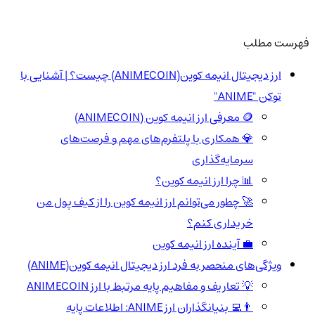
فهرست مطلب
ارز دیجیتال انیمه کوین(ANIMECOIN) چیست؟ | آشنایی با
توکن "ANIME"
🪙 معرفی ارز انیمه کوین (ANIMECOIN)
💎 همکاری با پلتفرم‌های مهم و فرصت‌های
سرمایه‌گذاری
📊 چرا ارز انیمه کوین؟
🚀 چطور می‌توانم ارز انیمه کوین را از کیف پول من
خریداری کنم؟
💼 آینده ارز انیمه کوین
ویژگی‌های منحصر به فرد ارز دیجیتال انیمه کوین(ANIME)
💡 تعاریف و مفاهیم پایه مرتبط با ارز ANIMECOIN
👨‍💻 بنیانگذاران ارز ANIME: اطلاعات پایه