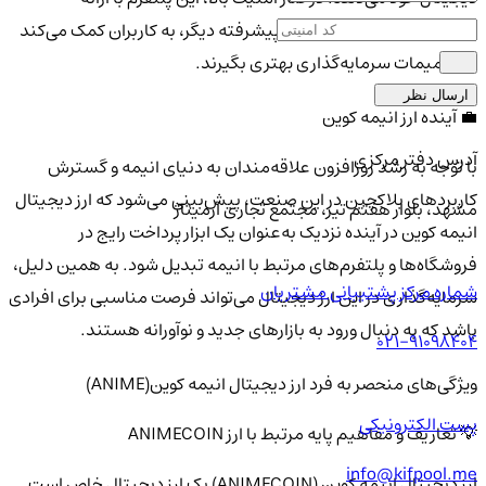
نمودارهای تحلیلی و امکانات پیشرفته دیگر، به کاربران کمک می‌کند
تا تصمیمات سرمایه‌گذاری بهتری بگیرند.
ارسال نظر
💼 آینده ارز انیمه کوین
آدرس دفتر مرکزی
با توجه به رشد روزافزون علاقه‌مندان به دنیای انیمه و گسترش
کاربردهای بلاکچین در این صنعت، پیش‌بینی می‌شود که ارز دیجیتال
مشهد، بلوار هفتم تیر، مجتمع تجاری آرمیتاژ
انیمه کوین در آینده نزدیک به‌عنوان یک ابزار پرداخت رایج در
فروشگاه‌ها و پلتفرم‌های مرتبط با انیمه تبدیل شود. به همین دلیل،
شماره مرکز پشتیبانی مشتریان
سرمایه‌گذاری در این ارز دیجیتال می‌تواند فرصت مناسبی برای افرادی
باشد که به دنبال ورود به بازارهای جدید و نوآورانه هستند.
021-91098404
ویژگی‌های منحصر به فرد ارز دیجیتال انیمه کوین(ANIME)
پست الکترونیکی
💡 تعاریف و مفاهیم پایه مرتبط با ارز ANIMECOIN
info@kifpool.me
ارز دیجیتال انیمه کوین (ANIMECOIN) یک ارز دیجیتال خاص است