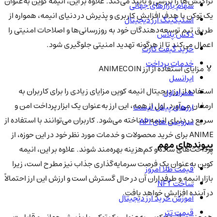
تراکنش‌ها را بررسی و تأیید می‌کند. علاوه بر این، انیمه کوین به‌عنوان
سهام بازارهای جهانی
یک توکن با هدف افزایش کاربری و پذیرش در دنیای انیمه، همواره از
استیکینگ ارز دیجیتال
طریق تیم توسعه‌دهندگان خود به روزرسانی‌ها و اصلاحات امنیتی را
دکس پلاس
اعمال می‌کند تا از هرگونه تهدید امنیتی جلوگیری شود.
خرید گیفت کارت
خدمات پرداخت
🏅 مزایای استفاده از ارز ANIMECOIN
ایرانسل
استفاده از ارز دیجیتال انیمه کوین مزایای زیادی را برای کاربران به
همراه اول
ارمغان می‌آورد. اول از همه، این ارز به‌عنوان یک ابزار پرداخت امن و
ارزهای پیش لیست
سریع در دنیای انیمه شناخته می‌شود. کاربران می‌توانند با استفاده از
سرویس های API
ANIME برای خرید محصولات و خدمات مورد نظر خود در این حوزه، از
پیوندهای مهم
پرداخت‌های ساده و کم‌هزینه بهره‌مند شوند. علاوه بر این، انیمه
کوین به‌عنوان یک فرصت سرمایه‌گذاری جذاب نیز مطرح است، زیرا
قیمت طلا امروز
بازار انیمه و طرفداران آن در حال گسترش است و ارزش این ارز احتمالاً
ساخت NFT
در آینده افزایش خواهد یافت.
آموزش خرید ارز دیجیتال
قیمت تتر