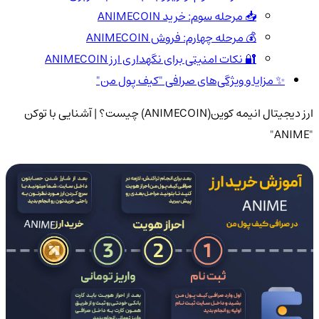
📥 مرحله سوم: خرید ANIMECOIN
💰 مرحله چهارم: فروش ANIMECOIN
🔐 نکات امنیتی برای نگهداری ارز ANIMECOIN
✨ مزایا و ویژگی‌های صرافی "کیف پول من"
ارز دیجیتال انیمه کوین(ANIMECOIN) چیست؟ | آشنایی با توکن
"ANIME"