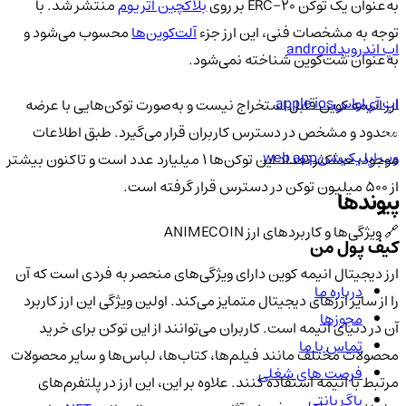
به‌عنوان یک توکن ERC-20 بر روی
بلاکچین اتریوم
منتشر شد. با
توجه به مشخصات فنی، این ارز جزء
آلت‌کوین‌ها
محسوب می‌شود و
اپ اندروید
android
به‌عنوان شت‌کوین شناخته نمی‌شود.
اپ آی‌او‌اس
apple ios
ارز انیمه کوین قابل استخراج نیست و به‌صورت توکن‌هایی با عرضه
محدود و مشخص در دسترس کاربران قرار می‌گیرد. طبق اطلاعات
وب اپلیکیشن
web app
موجود، حداکثر تعداد این توکن‌ها 1 میلیارد عدد است و تاکنون بیشتر
از 500 میلیون توکن در دسترس قرار گرفته است.
پیوندها
🔗 ویژگی‌ها و کاربردهای ارز ANIMECOIN
کیف پول من
ارز دیجیتال انیمه کوین دارای ویژگی‌های منحصر به فردی است که آن
درباره ما
را از سایر ارزهای دیجیتال متمایز می‌کند. اولین ویژگی این ارز کاربرد
مجوزها
آن در دنیای انیمه است. کاربران می‌توانند از این توکن برای خرید
تماس با ما
محصولات مختلف مانند فیلم‌ها، کتاب‌ها، لباس‌ها و سایر محصولات
فرصت های شغلی
مرتبط با انیمه استفاده کنند. علاوه بر این، این ارز در پلتفرم‌های
باگ بانتی