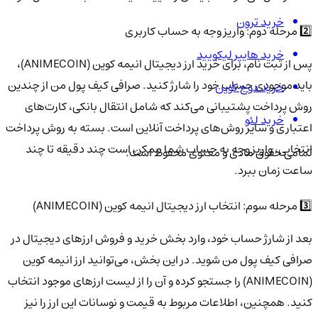
خرید ترون
2️⃣ مرحله دوم: واریز وجه به حساب کاربری
خرید هایپر لیکویید
پس از ثبت نام، برای خرید ارز دیجیتال انیمه کوین (ANIMECOIN)،
باید موجودی حساب خود را شارژ کنید. صرافی کیف پول من از چندین
خرید دوج کوین
روش پرداخت پشتیبانی می‌کند که شامل انتقال بانکی، کارت‌های
خرید لئو
اعتباری و سایر روش‌های پرداخت آنلاین است. بسته به روش پرداخت
انتخابی، واریز وجه به حساب شما ممکن است چند دقیقه تا چند
تمامی حقوق مادی و معنوی محفوظ است.
ساعت زمان ببرد.
3️⃣ مرحله سوم: انتخاب ارز دیجیتال انیمه کوین (ANIMECOIN)
بعد از شارژ حساب خود، وارد بخش خرید و فروش ارزهای دیجیتال در
صرافی کیف پول من شوید. در این بخش، می‌توانید ارز انیمه کوین
(ANIMECOIN) را جستجو کرده و آن را از لیست ارزهای موجود انتخاب
کنید. همچنین، اطلاعات مربوط به قیمت و نوسانات این ارز را نیز