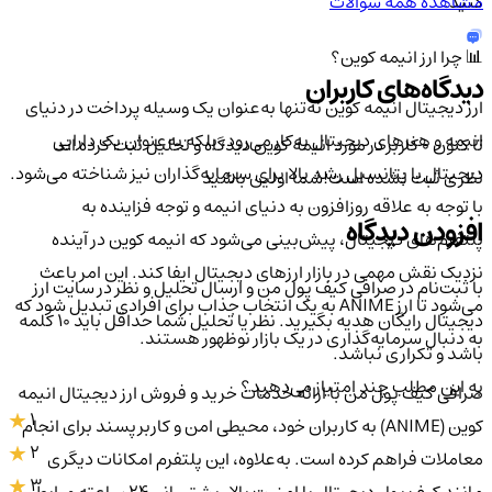
مشاهده همه سوالات
کنید.
📊 چرا ارز انیمه کوین؟
دیدگاه‌های کاربران
ارز دیجیتال انیمه کوین نه‌تنها به‌عنوان یک وسیله پرداخت در دنیای
انیمه و هنرهای دیجیتال به‌کار می‌رود، بلکه به‌عنوان یک دارایی
تا کنون 0 کاربر در مورد
انیمه کوین
دیدگاه و تحلیل ثبت کرده اند
دیجیتال با پتانسیل رشد بالا برای سرمایه‌گذاران نیز شناخته می‌شود.
نظری ثبت نشده است!
شما اولین باشید
با توجه به علاقه روزافزون به دنیای انیمه و توجه فزاینده به
افزودن دیدگاه
پلتفرم‌های دیجیتال، پیش‌بینی می‌شود که انیمه کوین در آینده
نزدیک نقش مهمی در بازار ارزهای دیجیتال ایفا کند. این امر باعث
با ثبت‌نام در صرافی کیف پول من و ارسال تحلیل و نظر در سایت ارز
می‌شود تا ارز ANIME به یک انتخاب جذاب برای افرادی تبدیل شود که
دیجیتال رایگان هدیه بگیرید. نظر یا تحلیل شما حداقل باید ۱۰ کلمه
به دنبال سرمایه‌گذاری در یک بازار نوظهور هستند.
باشد و تکراری نباشد.
به این مطلب چند امتیاز می‌دهید؟
صرافی کیف پول من با ارائه خدمات خرید و فروش ارز دیجیتال انیمه
1
کوین (ANIME) به کاربران خود، محیطی امن و کاربرپسند برای انجام
2
معاملات فراهم کرده است. به‌علاوه، این پلتفرم امکانات دیگری
3