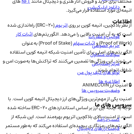
مختلف برای خرید و فروش آثار هنری و دیجیتال مانند
NFT
های
دانلود اپلیکیشن
انیمه‌ای مورد استفاده قرار می‌گیرد.
اطلاعات
از نظر بلاکچین، انیمه کوین بر روی
اتریوم
(ERC-20) راه‌اندازی شده
است که به آن امنیت بالایی را می‌دهد. الگوریتم‌های
اثبات کار
قوانین و مقررات
(Proof of Work) و
اثبات سهام
(Proof of Stake) به‌عنوان
حریم خصوصی
الگوریتم‌های اصلی برای تأمین امنیت شبکه انیمه کوین استفاده
سوالات متداول
می‌شوند. این ویژگی‌ها تضمین می‌کنند که تراکنش‌ها به‌صورت امن و
مرکز پشتیبانی
شفاف انجام شوند.
لوگو های کیف پول من
اطلاعیه ها
🔒 امنیت ارز ANIMECOIN
وضعیت سرویس ها
امنیت یکی از مهم‌ترین ویژگی‌های ارز دیجیتال انیمه کوین است. با
سرویس های ما
توجه به اینکه این ارز بر اساس استانداردهای ERC-20 ساخته شده
است، از امنیت بالای بلاکچین اتریوم بهره‌مند است. این شبکه از
کسب درآمد
الگوریتم‌های رمزنگاری پیچیده‌ای استفاده می‌کند که به‌طور مستمر
قیمت ارزهای دیجیتال