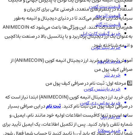
همچنین، انیمه کوین به‌عنوان یک توکن با پذیرش جهانی و قابلیت
قیمت بیت کوین
استفاده در پلتفرم‌های متعدد، فرصتی عالی برای کاربران و
قیمت اتریوم
سرمایه‌گذاران فراهم می‌کند تا در دنیای دیجیتال و انیمه به‌طور
قیمت تترگلد
هم‌زمان مشارکت کنند. این ویژگی‌ها باعث می‌شود که ANIMECOIN
خرید گیفت کارت اپل
به‌عنوان یک ارز دیجیتال پرکاربرد و با پتانسیل بالا در صنعت بلاکچین
و انیمه شناخته شود.
خرید بیت کوین
آموزش ثبت نام و خرید ارز دیجیتال انیمه کوین (ANIMECOIN) از
خرید اتریوم
صرافی کیف پول من
خرید تتر
1️⃣ مرحله اول: ثبت نام در صرافی کیف پول من
خرید بایننس کوین
برای خرید ارز دیجیتال انیمه کوین (ANIMECOIN) ابتدا نیاز است که
خرید یو اس دی کوین
در صرافی کیف پول من ثبت نام کنید.
ثبت نام
در این صرافی بسیار
ساده است و تنها کافیست اطلاعات اولیه خود مانند نام، ایمیل، و
خرید ریپل
شماره تلفن را وارد کنید. پس از تکمیل اطلاعات، یک ایمیل تأیید برای
خرید سولانا
شما ارسال می‌شود که باید آن را تایید کنید تا حساب شما فعال شود.