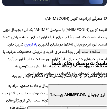
🪙 معرفی ارز انیمه کوین (ANIMECOIN)
انیمه کوین (ANIMECOIN) با سیمبل "ANIME" یک ارز دیجیتال نوین
و جذاب است که به‌طور خاص برای طرفداران دنیای انیمه طراحی شده
است. این ارز دیجیتال نه‌تنها در دنیای فناوری
بلاکچین
کاربرد دارد،
بلکه به‌عنوان یک ابزار پرداخت برای خرید و فروش محصولات مرتبط با
مشاهده بیشتر
انیمه، تجربه‌ای جدید برای طرفداران این صنعت به ارمغان می‌آورد.
پاسخ به پرسش های شما
هدف این پروژه حمایت از صنعت انیمه و افزایش دسترسی به
محتواهای انیمه‌ای برای کاربران در سراسر جهان است.
در این بخش می‌توانید پاسخ پرسش‌های احتمالی خود را بیابید
با گسترش روزافزون دنیای ارزهای دیجیتال و علاقه‌مندی افراد به
1
پلتفرم‌های نوآورانه، انیمه کوین به‌عنوان یک توکن مبتنی بر بلاکچین،
ارز دیجیتال ANIMECOIN چیست؟
توجه بسیاری از کاربران را به خود جلب کرده است. یکی از ویژگی‌های
مهم انیمه کوین، قابلیت استفاده آن در فروشگاه‌ها و پلتفرم‌های
2