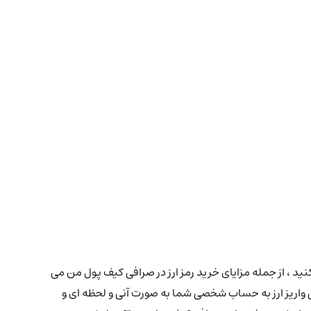
ش سریع ارز دیجیتال ای پی آی تری با نماد اختصاری API3 بر اساس دلار و یا تومان کنید ، از جمله مزایای خرید رمز ارز در صرافی کیف پول من می
ی واریز ارز به حساب شخصی شما به صورت آنی و لحظه ای و