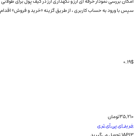
سپس با ورود به حساب کاربری ، از طریق گزینه «خرید و فروش» اقدام به خرید توکن ای پی آی تری (API3) با بهتری
0.19
$
35,210
تومان
خرید ای پی آی تری
API3
1
تحویل
می‌گیرید