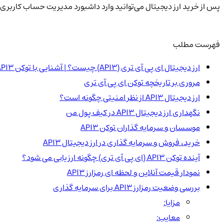
پس از خرید ارز دیجیتال می‌توانید وارد داشبورد مدیریت حساب کاربری 
فهرست مطلب
ارز دیجیتال ای پی آی تری (API3) چیست؟ | آشنایی با توکن API3
مروری بر تاریخچه توکن ای پی آی تری
ارز دیجیتال API3 از نظر امنیتی چگونه است؟
نگهداری ارز دیجیتال API3 در کیف پول من
موسسان و سرمایه گذاران توکن API3
خرید، فروش و سرمایه گذاری در ارز دیجیتال API3
آینده توکن API3 (ای پی آی تری) چگونه ارزیابی می شود؟
نمودار قیمت آنلاین و لحظه ای رمزارز API3
بررسی وضعیت رمزارز API3 برای سرمایه گذاری
مزایا:
معایب: