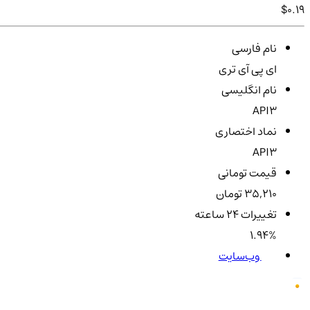
$0.19
نام فارسی
ای پی آی تری
نام انگلیسی
API3
نماد اختصاری
API3
قیمت تومانی
35,210 تومان
تغییرات ۲۴ ساعته
1.94%
وب‌سایت