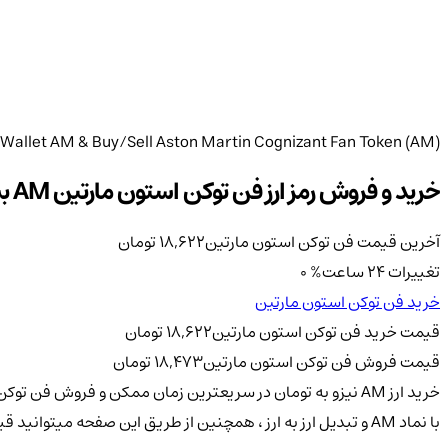
Wallet AM & Buy/Sell Aston Martin Cognizant Fan Token (AM)
خرید و فروش رمز ارز فن توکن استون مارتین AM بسیار آسان و مقرون به صرفه از صرافی کیف پول من
آخرین قیمت فن توکن استون مارتین
18,622
تومان
تغییرات 24 ساعت
%
0
خرید فن توکن استون مارتین
قیمت خرید فن توکن استون مارتین
18,622
تومان
قیمت فروش فن توکن استون مارتین
18,473
تومان
خرید ارز AM نیزو به تومان در سریعترین زمان ممکن و فروش 
با نماد AM و تبدیل ارز به ارز ، همچنین از طریق این صفحه میتوانید قیمت توکن AM ، نمودار حرفه ای AM در بازه های زمانی مختلف و اطلاعاتی درباره ارز AM را به دست آورید و از آینده آن با خبر شوید .