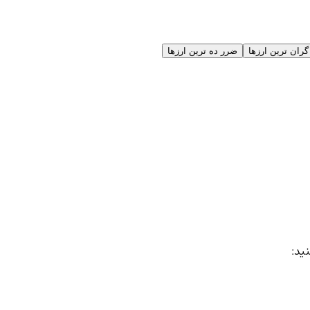
گران ترین ارزها
ضرر ده ترین ارزها
نید: