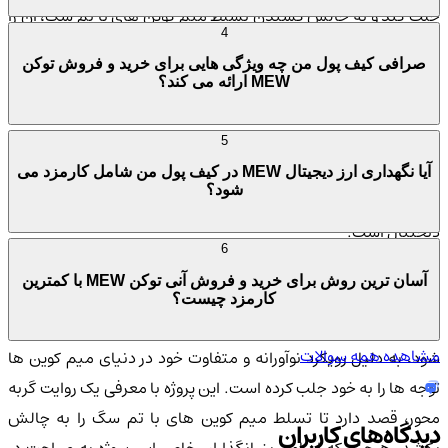
جلب کند و به چالش کشیدن تسلط میم کوین های با تم سگ، آن را
4
به یک گزینه جذاب برای سرمایه گذاران تبدیل کرده است.
صرافی کیف پول من چه ویژگی هایی برای خرید و فروش توکن
MEW ارائه می کند؟
اجتماع و پتانسیل
MEW از همان ساعات اولیه ورود به بازار، شاهد افزایش قابل توجهی
5
در فعالیت های معاملاتی بوده است. این توکن با حجم بالای معاملات
آیا نگهداری ارز دیجیتال MEW در کیف پول من شامل کارمزد می
شود؟
خود، نشان دهنده پتانسیل قابل توجهی در دنیای پویای ارزهای
دیجیتال است.
6
تیم بنیانگذار ارز دیجیتال MEW
آسان ترین روش برای خرید و فروش آنی توکن MEW با کمترین
کارمزد چیست؟
ارز دیجیتال MEW، که با نام "گربه در دنیای سگ ها" شناخته می
مشاهده همه سوالات
شود، به دلیل رویکرد نوآورانه و متفاوت خود در دنیای میم کوین ها
توجه ها را به خود جلب کرده است. این پروژه با معرفی یک روایت گربه
محور، قصد دارد تا تسلط میم کوین های با تم سگ را به چالش
دیدگاه‌های کاربران