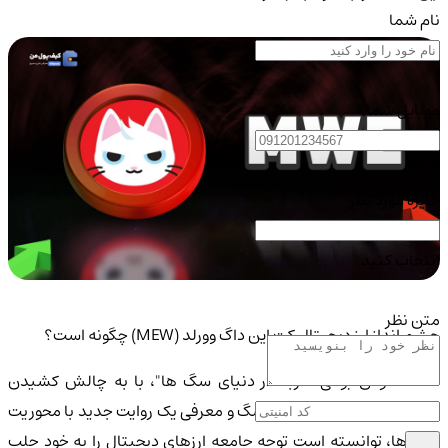
نام شما
موبایل شما
جایزه مورد نظر
انتخاب کنید
متن نظر
چشم انداز ارز دیجیتال کت این داگ وورلد (MEW) چگونه است؟
MEW، توکن بومی "گربه در دنیای سگ ها"، با به چالش کشیدن
تسلط میم کوین های با تم سگ و معرفی یک روایت جدید با محوریت
گربه ها، توانسته است توجه جامعه ارزهای دیجیتال را به خود جلب