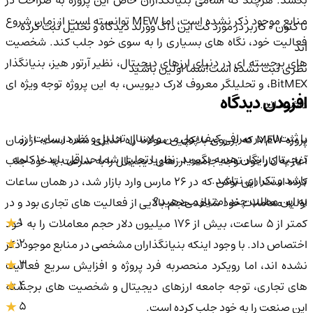
بکشد. هرچند که اسامی بنیانگذاران خاص این پروژه به صراحت در
منابع موجود ذکر نشده است، اما MEW توانسته است از زمان شروع
تا کنون 0 کاربر در مورد
کت این داگ وورلد
دیدگاه و تحلیل ثبت کرده
فعالیت خود، نگاه های بسیاری را به سوی خود جلب کند. شخصیت
اند
های برجسته ای در دنیای ارزهای دیجیتال، نظیر آرتور هیز، بنیانگذار
نظری ثبت نشده است!
شما اولین باشید
BitMEX، و تحلیلگر معروف لارک دیویس، به این پروژه توجه ویژه ای
افزودن دیدگاه
داشته اند.
با ثبت‌نام در صرافی کیف پول من و ارسال تحلیل و نظر در سایت ارز
پروژه MEW که بر روی بلاکچین سولانا راه اندازی شده است، از زمان
دیجیتال رایگان هدیه بگیرید. نظر یا تحلیل شما حداقل باید ۱۰ کلمه
آغاز به کار خود توجه جامعه ارزهای دیجیتال را به سرعت به خود جلب
باشد و تکراری نباشد.
کرده است. این توکن که در ۲۶ مارس وارد بازار شد، در همان ساعات
به این مطلب چند امتیاز می‌دهید؟
اولیه معاملات خود شاهد حجم بالایی از فعالیت های تجاری بود و در
1
کمتر از ۵ ساعت، بیش از ۱۷۶ میلیون دلار حجم معاملات را به خود
2
اختصاص داد. با وجود اینکه بنیانگذاران مشخصی در منابع موجود ذکر
3
نشده اند، اما رویکرد منحصربه فرد پروژه و افزایش سریع فعالیت
4
های تجاری، توجه جامعه ارزهای دیجیتال و شخصیت های برجسته
5
این صنعت را به خود جلب کرده است.