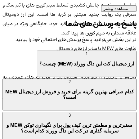
اصلی این پروژه، به چالش کشیدن تسلط میم کوین های با تم سگ و
مشاهده بیشتر
معرفی یک روایت جدید مبتنی بر گربه ها است. این ارز دیجیتال
پاسخ به پرسش های شما
توانسته است با رویکرد منحصر به فرد خود، جایگاهی ویژه در میان
علاقه مندان به میم کوین ها پیدا کند.
در این بخش می‌توانید پاسخ پرسش‌های احتمالی خود را بیابید
تفاوت های MEW با سایر ارزهای دیجیتال
1
رویکرد منحصر به فرد
ارز دیجیتال کت این داگ وورلد (MEW) چیست؟
MEW با ترکیبی از سوزاندن استراتژیک و ایردراپ های عمدی، به
2
نبال ایجاد تعادلی میان ارزش، جامعه و کمبود در میان
میم کوین
ها
کدام صرافی بهترین گزینه برای خرید و فروش ارز دیجیتال MEW
است. این رویکرد باعث شده تا MEW به شکلی منحصربه فرد در
است؟
چشم انداز رقابتی ارزهای دیجیتال ظاهر شود.
3
جایگاه ویژه
معتبرترین و مطمئن ترین کیف پول برای نگهداری توکن MEW و
سرمایه گذاری در کت این داگ وورلد کدام است؟
MEW به عنوان یک توکن با تم گربه، توانسته است توجه ها را به خود