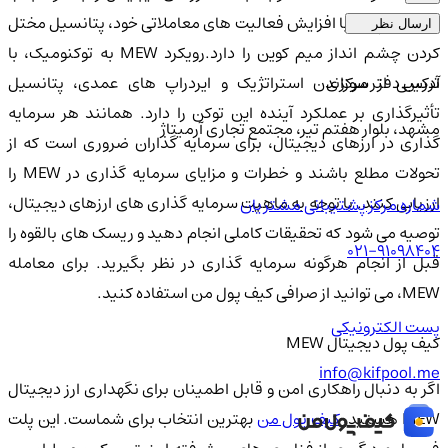
کند. این پروژه با افزایش فعالیت های معاملاتی خود، پتانسیل مختل
ارسال نظر
کردن چشم انداز میم کوین را دارد.رویکرد MEW به توکنومیک، با
آدرس دفتر مرکزی
ترکیبی از سوزاندن استراتژیک و ایردراپ های عمدی، پتانسیل
تأثیرگذاری بر عملکرد آینده این توکن را دارد. همانند هر سرمایه
مشهد، بلوار هفتم تیر، مجتمع تجاری آرمیتاژ
گذاری در ارزهای دیجیتال، برای سرمایه گذاران ضروری است که از
تحولات مطلع باشند و خطرات و مزایای سرمایه گذاری در MEW را
ارزیابی کنند. با توجه به ماهیت سرمایه گذاری های ارزهای دیجیتال،
شماره مرکز پشتیبانی مشتریان
توصیه می شود که تحقیقات کاملی انجام دهید و ریسک های بالقوه را
021-91098404
قبل از انجام هرگونه سرمایه گذاری در نظر بگیرید. برای معامله
MEW، می توانید از صرافی کیف پول من استفاده کنید.
پست الکترونیکی
کیف پول دیجیتال MEW
info@kifpool.me
اگر به دنبال راهکاری امن و قابل اطمینان برای نگهداری ارز دیجیتال
ME هستید،
کیف پول من
بهترین انتخاب برای شماست. این پلت