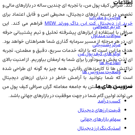
اطلاعات
کند. صرافی کیف پول من، با تجربه ای چندین ساله در بازارهای مالی و
تخصص در زمینه ارزهای دیجیتال، محیطی امن و قابل اعتماد برای
قوانین و مقررات
خرید ارز دیجیتال کت این داگ وورلد MEW
فراهم می کند. این
حریم خصوصی
صرافی با استفاده از ابزارهای پیشرفته تحلیل و تیم پشتیبانی حرفه
سوالات متداول
ای، در هر مرحله از مسیر سرمایه گذاری شما همراهتان خواهد بود.
مرکز پشتیبانی
هدف ما این است که با ارائه خدمات سریع، دقیق و مطمئن، تجربه
لوگو های کیف پول من
ای لذت بخش و سودآور را برای شما به ارمغان بیاوریم. از امنیت بالای
اطلاعیه ها
تراکنش ها تا کارمزدهای رقابتی، همه چیز به گونه ای طراحی شده
وضعیت سرویس ها
است که شما بتوانید با آرامش خاطر در دنیای ارزهای دیجیتال
سرویس های ما
فعالیت کنید. پیوستن به جامعه معامله گران صرافی کیف پول من
می تواند اولین گام شما در جهت موفقیت در بازارهای جهانی باشد.
کسب درآمد
قیمت ارزهای دیجیتال
سهام بازارهای جهانی
استیکینگ ارز دیجیتال