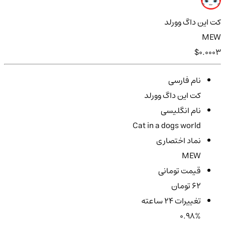
کت این داگ وورلد
MEW
$0.0003
نام فارسی
کت این داگ وورلد
نام انگلیسی
Cat in a dogs world
نماد اختصاری
MEW
قیمت تومانی
62 تومان
تغییرات ۲۴ ساعته
0.98%