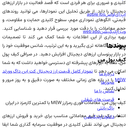
کلیدی و ضروری برای هر فردی است که قصد فعالیت در بازار ارزهای
دیجیتال را دارد. از طریق تحلیل این نمودارها، می توانید روندهای
اپ آی‌او‌اس
apple ios
قیمتی، الگوهای نموداری مهم، سطوح کلیدی حمایت و مقاومت، و
حجم معاملات را با دقت مورد بررسی قرار دهید و شناسایی کنید.
وب اپلیکیشن
web app
بهره برداری از این اطلاعات به شما کمک می کند تا تصمیمات
پیوندها
معاملاتی آگاهانه تری بگیرید و به این ترتیب، شانس موفقیت خود را
در بازار پرنوسان ارزهای دیجیتال افزایش دهید. در صرافی کیف پول
کیف پول من
من، شما به ابزارهای پیشرفته ای دسترسی خواهید داشت که به شما
مکان می دهد تا
نمودار کامل قیمت ارز دیجیتال کت این داگ وورلد
درباره ما
MEW
را در بازه های زمانی مختلف به صورت دقیق و به روز مرور و
مجوزها
تحلیل کنید.
تماس با ما
فرصت های شغلی
کیف پول من: معاملات فوری رمزارز MEW با کمترین کارمزد در ایران
باگ بانتی
انتخاب یک پلت فرم معاملاتی مناسب برای خرید و فروش ارزهای
دانلود اپلیکیشن
دیجیتال می تواند نقش کلیدی در موفقیت سرمایه گذاری شما ایفا