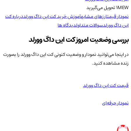
MEW
1
تحویل
می‌گیرید
نمودار قیمت
ارزهای مشابه
آموزش خرید کت این داگ وورلد
درباره کت
این داگ وورلد
سوالات متداول
دیدگاه ها
بررسی وضعیت امروز کت این داگ وورلد
در اینجا می‌توانید نمودار و وضعیت کنونی کت این داگ وورلد را بصورت
زنده مشاهده کنید.
قیمت کت این داگ وورلد
نمودار حرفه‌ای