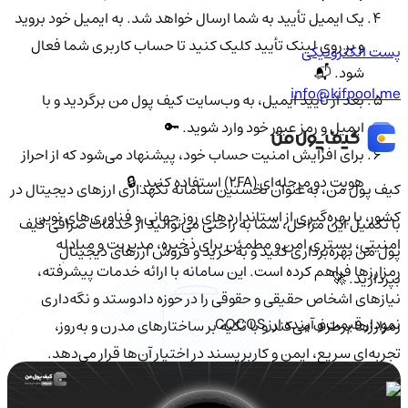
یک ایمیل تأیید به شما ارسال خواهد شد. به ایمیل خود بروید
و بر روی لینک تأیید کلیک کنید تا حساب کاربری شما فعال
پست الکترونیکی
شود. 📬
info@kifpool.me
بعد از تأیید ایمیل، به وب‌سایت کیف پول من برگردید و با
ایمیل و رمز عبور خود وارد شوید. 🔑
برای افزایش امنیت حساب خود، پیشنهاد می‌شود که از احراز
هویت دو مرحله‌ای (2FA) استفاده کنید. 🔒
کیف‌ پول من، به‌عنوان نخستین سامانه نگهداری ارزهای دیجیتال در
کشور، با بهره‌گیری از استانداردهای روز جهانی و فناوری‌های نوین
با تکمیل این مراحل، شما به راحتی می‌توانید از خدمات صرافی کیف
امنیتی، بستری امن و مطمئن برای ذخیره، مدیریت و مبادله
پول من بهره‌برداری کنید و به خرید و فروش ارزهای دیجیتال
رمزارزها فراهم کرده است. این سامانه با ارائه خدمات پیشرفته،
بپردازید. 🚀
نیازهای اشخاص حقیقی و حقوقی را در حوزه دادوستد و نگه‌داری
نمودار قیمت و آینده ارز COCOS
رمزارزها برطرف می‌کند و با تکیه بر ساختارهای مدرن و به‌روز،
تجربه‌ای سریع، ایمن و کاربرپسند در اختیار آن‌ها قرار می‌دهد.