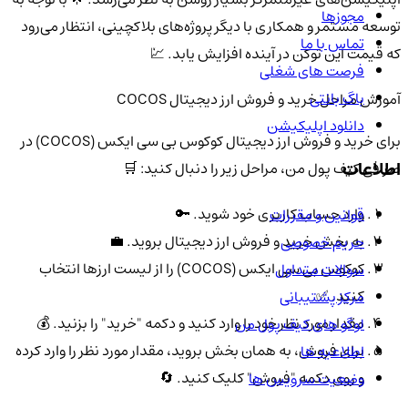
مجوزها
توسعه مستمر و همکاری با دیگر پروژه‌های بلاکچینی، انتظار می‌رود
تماس با ما
که قیمت این توکن در آینده افزایش یابد. 💹
فرصت های شغلی
باگ بانتی
آموزش مراحل خرید و فروش ارز دیجیتال COCOS
دانلود اپلیکیشن
برای خرید و فروش ارز دیجیتال کوکوس بی سی ایکس (COCOS) در
اطلاعات
صرافی کیف پول من، مراحل زیر را دنبال کنید: 🛒
وارد حساب کاربری خود شوید. 🔑
قوانین و مقررات
به بخش خرید و فروش ارز دیجیتال بروید. 💼
حریم خصوصی
کوکوس بی سی ایکس (COCOS) را از لیست ارزها انتخاب
سوالات متداول
کنید. ✅
مرکز پشتیبانی
مقدار مورد نظر خود را وارد کنید و دکمه "خرید" را بزنید. 💰
لوگو های کیف پول من
برای فروش، به همان بخش بروید، مقدار مورد نظر را وارد کرده
اطلاعیه ها
و روی دکمه "فروش" کلیک کنید. 🔄
وضعیت سرویس ها