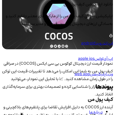
دانلود اپلیکیشن کیف‌ پول من
اپلیکیشن صرافی کیف پول من را از مارکت‌های معتبر دانلود کنید و
به‌سادگی ارزهای دیجیتال را خرید، فروش و مدیریت کنید.
اپ اندروید
android
اپ آی‌او‌اس
apple ios
نمودار قیمت ارز دیجیتال کوکوس بی سی ایکس (COCOS) در صرافی
کیف پول من به شما این امکان را می‌دهد تا تغییرات قیمت این توکن
وب اپلیکیشن
web app
را در طول زمان مشاهده کنید. 📈 با تحلیل این نمودار، می‌توانید
پیوندها
روندهای بازار را شناسایی کرده و تصمیمات بهتری برای سرمایه‌گذاری
اتخاذ کنید.
کیف پول من
آینده ارز COCOS به دلیل افزایش تقاضا برای پلتفرم‌های بلاکچینی و
درباره ما
اپلیکیشن‌های غیرمتمرکز بسیار روشن به نظر می‌رسد. 🌟 با توجه به