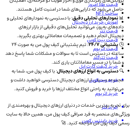
پروتکل‌های رمزنگاری قوی و احراز هویت دو مرحله‌ای، اطمینان
قیمت طلا امروز
حاصل می‌شود که دارایی‌های شما در امنیت کامل هستند.
ساخت NFT
📊
نمودارهای تحلیلی دقیق
: با دسترسی به نمودارهای تحلیلی و
آموزش خرید ارز دیجیتال
داده‌های به‌روز، می‌توانید تحلیل‌های دقیقی از بازار ارزهای
قیمت تتر
دیجیتال انجام دهید و تصمیمات معاملاتی بهتری بگیرید.
قیمت بیت کوین
🕒
پشتیبانی 24/7
: تیم پشتیبانی کیف پول من به صورت 24
قیمت اتریوم
ساعته در دسترس است تا به سوالات و مشکلات شما پاسخ دهد
قیمت تترگلد
و شما را در مسیر معاملاتتان یاری کند.
خرید گیفت کارت اپل
🔍
دسترسی به انواع ارزهای دیجیتال
: با کیف پول من، شما به
خرید بیت کوین
مجموعه وسیعی از ارزهای دیجیتال دسترسی خواهید داشت و
می‌توانید به راحتی انواع مختلف ارزها را خرید و فروش کنید.
خرید اتریوم
برای تجربه بهترین خدمات در دنیای ارزهای دیجیتال و بهره‌مندی از
خرید تتر
ویژگی‌های منحصر به فرد صرافی کیف پول من، همین حالا به سایت
خرید بایننس کوین
رسمی کیف پول من مراجعه کنید. 🚀