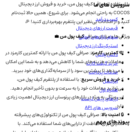
با استفاده از صرافی کیف پول من، خرید و فروش ارز دیجیتال
سرویس های ما
COCOS به راحتی انجام می‌شود. برای شروع، همین حالا ثبت‌نام
کسب درآمد
کنید و از امکانات بی‌نظیر این پلتفرم بهره‌برداری کنید! 🎉
قیمت ارزهای دیجیتال
ویژگی‌ها و مزایای صرافی
کیف پول من
💼
سهام بازارهای جهانی
استیکینگ ارز دیجیتال
💸
کمترین کارمزد
: صرافی کیف پول من با ارائه کمترین کارمزد در
دکس پلاس
معاملات، هزینه‌های شما را کاهش می‌دهد و به شما این امکان
خرید گیفت کارت
را می‌دهد تا بیشترین سود را از سرمایه‌گذاری‌های خود ببرید.
خدمات پرداخت
⚡️
خرید و فروش سریع
: با استفاده از پلتفرم کیف پول من،
ایرانسل
می‌توانید معاملات خود را به سرعت و بدون تأخیر انجام دهید.
همراه اول
این ویژگی به ویژه در بازارهای پرنوسان ارز دیجیتال اهمیت زیادی
ارزهای پیش لیست
دارد.
سرویس های API
🔒
امنیت بالا
: صرافی کیف پول من از تکنولوژی‌های پیشرفته
پیوندهای مهم
امنیتی برای حفاظت از دارایی‌های شما استفاده می‌کند. با