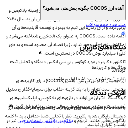
آینده ارز COCOS چگونه پیش‌بینی می‌شود؟
این ارز توسط تیمی از توسعه‌دهندگان با تجربه در زمینه بلاکچین و
فناوری‌های نوین ایجاد شده است. تاریخ ایجاد این ارز به سال 2020
مشاهده همه سوالات
برمی‌گردد و از آن زمان، این تیم به بهبود و توسعه قابلیت‌های آن
ادامه داده است. COCOS به عنوان یک آلت‌کوین شناخته می‌شود و
امکان استخراج آن وجود ندارد، زیرا تعداد آن محدود است و به طور
دیدگاه‌های کاربران
کلی 1 میلیارد توکن COCOS در دسترس است. 🌟
تا کنون 0 کاربر در مورد
کوکوس بی سی ایکس
دیدگاه و تحلیل ثبت
ویژگی‌ها و کاربردها
کرده اند
نظری ثبت نشده است!
شما اولین باشید
ارز دیجیتال کوکوس بی سی ایکس (COCOS) دارای کاربردهای
متنوعی است که آن را به یک گزینه جذاب برای سرمایه‌گذاران تبدیل
افزودن دیدگاه
کرده است. این ارز می‌تواند در بازی‌های بلاکچینی، اپلیکیشن‌های
غیرمتمرکز و حتی در سیستم‌های مالی مورد استفاده قرار گیرد. 🎮
با ثبت‌نام در صرافی کیف پول من و ارسال تحلیل و نظر در سایت ارز
دیجیتال رایگان هدیه بگیرید. نظر یا تحلیل شما حداقل باید ۱۰ کلمه
بلاکچین‌هایی مانند اتریوم و
بلاکچین بایننس اسمارت چین
نیز در
باشد و تکراری نباشد.