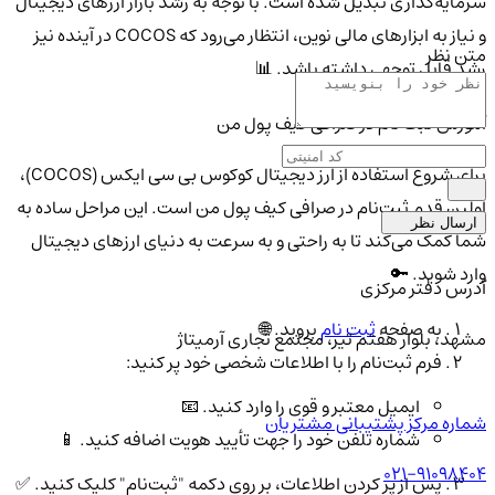
سرمایه‌گذاری تبدیل شده است. با توجه به رشد بازار ارزهای دیجیتال
و نیاز به ابزارهای مالی نوین، انتظار می‌رود که COCOS در آینده نیز
متن نظر
رشد قابل توجهی داشته باشد. 📊
آموزش ثبت نام در صرافی کیف پول من
برای شروع استفاده از ارز دیجیتال کوکوس بی سی ایکس (COCOS)،
اولین قدم ثبت‌نام در صرافی کیف پول من است. این مراحل ساده به
ارسال نظر
شما کمک می‌کند تا به راحتی و به سرعت به دنیای ارزهای دیجیتال
وارد شوید. 🔑
آدرس دفتر مرکزی
به صفحه
ثبت نام
بروید. 🌐
مشهد، بلوار هفتم تیر، مجتمع تجاری آرمیتاژ
فرم ثبت‌نام را با اطلاعات شخصی خود پر کنید:
ایمیل معتبر و قوی را وارد کنید. 📧
شماره مرکز پشتیبانی مشتریان
شماره تلفن خود را جهت تأیید هویت اضافه کنید. 📱
021-91098404
پس از پر کردن اطلاعات، بر روی دکمه "ثبت‌نام" کلیک کنید. ✅