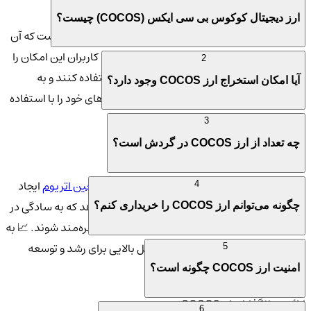
(COCOS)
ارز دیجیتال کوکوس بی سی ایکس (COCOS) چیست؟
کوکوس بی سی ایکس (COCOS) دارای ویژگی‌های خاصی است که آن
را از دیگر توکن‌ها متمایز می‌کند. 🔍 این توکن به کاربران این امکان را
2
می‌دهد که به راحتی از قابلیت‌های
بلاکچین
استفاده کنند و به
آیا امکان استخراج ارز COCOS وجود دارد؟
توسعه‌دهندگان این فرصت را می‌دهد که پروژه‌های خود را با استفاده
از این پلتفرم پیاده‌سازی کنند.
3
چه تعداد از ارز COCOS در گردش است؟
تعاریف و مفاهیم پایه
COCOS به عنوان یک توکن ERC-20 بر بستر
بلاکچین اتریوم
ایجاد
4
شده است. این توکن به کاربران این امکان را می‌دهد که به سادگی در
چگونه می‌توانم ارز COCOS را خریداری کنم؟
دنیای بلاکچین فعالیت کنند و از قابلیت‌های آن بهره‌مند شوند. 📈 به
عنوان یک آلت‌کوین، COCOS پتانسیل بالایی برای رشد و توسعه
5
دارد.
امنیت ارز COCOS چگونه است؟
ارائه بینانگذاران ارز COCOS
6