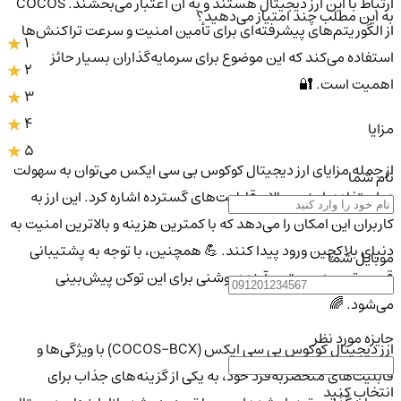
ارتباط با این ارز دیجیتال هستند و به آن اعتبار می‌بخشند. COCOS
به این مطلب چند امتیاز می‌دهید؟
از الگوریتم‌های پیشرفته‌ای برای تأمین امنیت و سرعت تراکنش‌ها
1
استفاده می‌کند که این موضوع برای سرمایه‌گذاران بسیار حائز
2
اهمیت است. 🔐
3
4
مزایا
5
از جمله مزایای ارز دیجیتال کوکوس بی سی ایکس می‌توان به سهولت
نام شما
در استفاده، امنیت بالا و قابلیت‌های گسترده اشاره کرد. این ارز به
کاربران این امکان را می‌دهد که با کمترین هزینه و بالاترین امنیت به
دنیای بلاکچین ورود پیدا کنند. 💪 همچنین، با توجه به پشتیبانی
موبایل شما
قوی و توسعه مستمر، آینده روشنی برای این توکن پیش‌بینی
می‌شود. 🌈
جایزه مورد نظر
ارز دیجیتال کوکوس بی سی ایکس (COCOS-BCX) با ویژگی‌ها و
قابلیت‌های منحصربه‌فرد خود، به یکی از گزینه‌های جذاب برای
انتخاب کنید