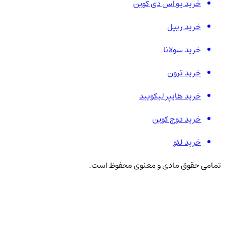
خرید یو اس دی کوین
خرید ریپل
خرید سولانا
خرید ترون
خرید هایپر لیکویید
خرید دوج کوین
خرید لئو
تمامی حقوق مادی و معنوی محفوظ است.