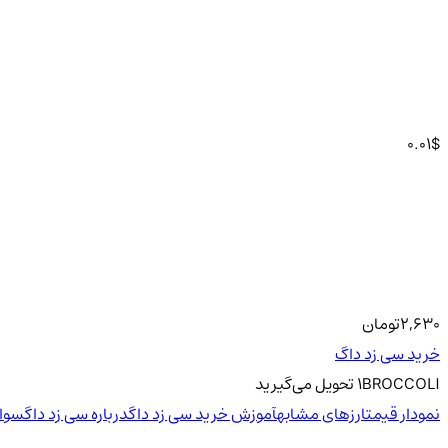
0.01
$
2,630
تومان
خرید سی زد داگ
BROCCOLI
1
تحویل
می‌گیرید
نمودار قیمت
ارزهای مشابه
آموزش خرید سی زد داگ
درباره سی زد داگ
سوال