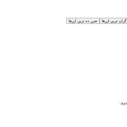
گران ترین ارزها
ضرر ده ترین ارزها
نید: