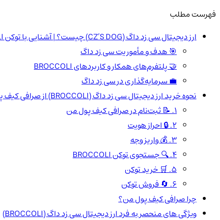
فهرست مطلب
ارز دیجیتال سی زد داگ (CZ’S DOG) چیست؟ | آشنایی با توکن BROCCOLI
🎯 هدف و مأموریت سی زد داگ
🤝 پلتفرم‌های همکار و کاربردهای BROCCOLI
💼 سرمایه‌گذاری در سی زد داگ
نحوه خرید ارز دیجیتال سی زد داگ (BROCCOLI) از صرافی کیف پول من
1. 📝 ثبت‌نام در صرافی کیف پول من
2. 🔒 احراز هویت
3. 💰 واریز وجه
4. 🔍 جستجوی توکن BROCCOLI
5. 🛒 خرید توکن
6. 🔄 فروش توکن
چرا صرافی کیف پول من؟
ویژگی های منحصر به فرد ارز دیجیتال سی زد داگ (BROCCOLI)