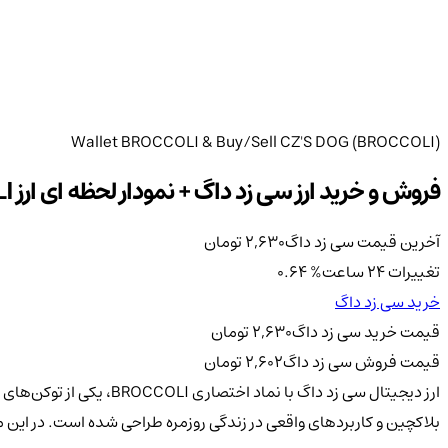
Wallet BROCCOLI & Buy/Sell CZ'S DOG (BROCCOLI)
فروش و خرید ارز سی زد داگ + نمودار لحظه ای ارز BROCCOLI
آخرین قیمت سی زد داگ
2,630
تومان
تغییرات 24 ساعت
%
0.64
خرید سی زد داگ
قیمت خرید سی زد داگ
2,630
تومان
قیمت فروش سی زد داگ
2,602
تومان
ارز دیجیتال سی زد داگ ب
بلاکچین و کاربردهای واقعی در زندگی روزمره طراحی شده است. در این مق